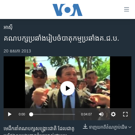
ភ្ជាប់​
ទៅ​
គេហទំព័រ​
អាស៊ី
កម្ពុជា
ទាក់ទង
គណបក្ស​ប្រឆាំង​រៀបចំ​បាតុកម្ម​ប្រឆាំង​គ.ជ.ប.
រំលង​
អន្តរជាតិ
និង​
20 ឧសភា 2013
អាមេរិក
ចូល​
ទៅ​​
ចិន
ទំព័រ​
ហេឡូវីអូអេ
ព័ត៌មាន​​
តែ​
កម្ពុជាច្នៃប្រតិដ្ឋ
No media source currently available
ម្តង
ព្រឹត្តិការណ៍ព័ត៌មាន
រំលង​
និង​
ទូរទស្សន៍ / វីដេអូ​
ចូល​
0:00
0:04:07
វិទ្យុ / ផតខាសថ៍
ទៅ​
ទាញ​យក​ពី​តំណភ្ជាប់​ដើម
ទំព័រ​
មេដឹកនាំ​គណបក្ស​សង្គ្រោះ​ជាតិ ​ដែលជា​គូ
កម្មវិធីទាំងអស់