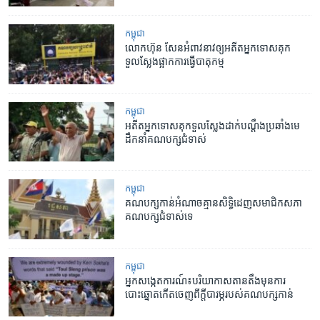
កម្ពុជា
លោក​ហ៊ុន សែន​​អំពាវនាវ​ឲ្យ​អតីត​អ្នកទោស​គុក​
ទួលស្លែង​​ផ្អាក​ការធ្វើ​បាតុកម្ម
កម្ពុជា
អតីត​អ្នកទោស​គុក​ទួលស្លែង​ដាក់​បណ្តឹង​ប្រឆាំង​មេ
ដឹកនាំ​គណបក្សជំទាស់
កម្ពុជា
គណបក្ស​កាន់​អំណាច​គ្មាន​សិទ្ធិ​ដេញ​សមាជិក​សភា​
គណបក្ស​ជំទាស់​ទេ
កម្ពុជា
អ្នក​សង្កេត​ការណ៍៖​បរិយាកាស​តានតឹង​មុនការ​
បោះឆ្នោត​កើត​ចេញ​ពី​ក្តី​បារម្ភ​របស់​គណបក្ស​កាន់​