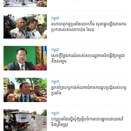
កម្ពុជា
មហា​បាតុកម្ម​ប្រឆាំង​លោក​កឹម សុខា​ផ្ទុះ​ឡើង​តាម​ការ​
ប្រកាស​របស់​លោក​ហ៊ុន សែន
កម្ពុជា
សេចក្តី​ថ្លែងការណ៍​របស់​សហរដ្ឋ​អាមេរិក​ធ្វើ​ឱ្យ​កម្ពុជា​
ខឹងសម្បារ
កម្ពុជា
អ្នកគាំទ្រ​បក្ស​កាន់​អំណាច​រំខាន​ការជួប​ប្រជុំ​របស់​បក្ស​
ប្រឆាំង
កម្ពុជា
បក្ស​ប្រឆាំង​ស្នើ​សុំ​ឱ្យ​រៀបចំ​ការបោះឆ្នោត​ដោយ​សេរី​
និង​ត្រឹមត្រូវ