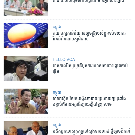
គ.ជ.ប.​ចាប់​ផ្តើម​ចែក​ប័ណ្ណ​ព័ត៌មាន​អ្នក​បោះឆ្នោត
កម្ពុជា
គណបក្ស​កាន់​អំណាច​ឲ្យ​មន្ត្រី​របស់​ខ្លួន​ទប់ទល់​ការ​
រិះគន់​ពី​គណបក្ស​ជំទាស់
HELLO VOA
មាន​ភាព​មិន​ប្រក្រតី​មុន​ការ​ឃោសនា​បោះឆ្នោត​​ចាប់
ផ្តើម
កម្ពុជា
លោក​ហ៊ុន សែន​បង្កើន​ការវាយ​ប្រហារ​បក្ស​ប្រឆាំង​
បន្ទាប់​ពី​មាន​អត្ថាធិប្បាយ​រឿង​ខ្មែរ​ក្រហម
កម្ពុជា
អតីត​អ្នកទោស​គុក​ទួលស្លែង​ទាមទារ​ជាថ្មី​ឲ្យ​មេ​ដឹកនាំ​