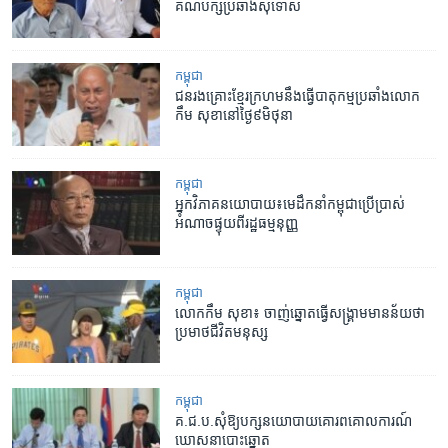
គណបក្ស​ប្រឆាំង​សុំទោស
កម្ពុជា
ជន​រងគ្រោះ​ខ្មែរ​ក្រហម​នឹង​ធ្វើ​បាតុកម្ម​ប្រឆាំង​លោក​
កឹម សុខា​នៅ​ថ្ងៃ​៩​មិថុនា
កម្ពុជា
អ្នកវិភាគ​នយោបាយ៖​មេដឹកនាំ​កម្ពុជា​ប្រើប្រាស់​
អំណាច​ផ្ទុយ​ពី​រដ្ឋធម្មនុញ្ញ
កម្ពុជា
លោកកឹម សុខា៖ ចាញ់​​ឆ្នោត​ធ្វើ​សង្គ្រាម​មានន័យ​ថា​
ប្រមាថ​ជីវិត​មនុស្ស
កម្ពុជា
គ.ជ.ប.​សុំ​ឱ្យ​បក្ស​នយោបាយ​គោរព​គោលការណ៍​
ឃោសនា​បោះឆ្នោត