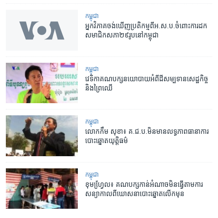
កម្ពុជា
អ្នកវិភាគ​ចង់ឃើញ​ប្រតិកម្ម​ពី​អ.ស.ប.​ចំពោះការ​ដក​
សមាជិក​សភា​២៩រូបនៅកម្ពុជា
កម្ពុជា
វេទិកា​គណបក្ស​នយោបាយ​អំពី​ដី​សម្បទាន​សេដ្ឋកិច្ច​
និង​​ព្រៃឈើ
កម្ពុជា
លោក​កឹម សុខា៖ ​គ.ជ.ប.​មិនមាន​លទ្ធភាព​ធានា​ការ​
បោះឆ្នោត​យុត្តិធម៌
កម្ពុជា
ខុមហ្វែ្រល៖ ​គណបក្ស​កាន់​អំណាច​មិន​ធ្វើ​តាម​ការ
សន្យា​កាលពី​ឃោសនា​បោះឆ្នោត​លើក​មុន