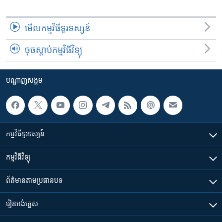
មើល​កម្មវិធី​ទូរទស្សន៍
ចុចស្តាប់កម្មវិធីវិទ្យុ
បណ្តាញ​សង្គម
កម្មវិធី​ទូរទស្សន៍
កម្មវិធី​វិទ្យុ
ព័ត៌មាន​តាមប្រធានបទ​
រៀន​​អង់គ្លេស