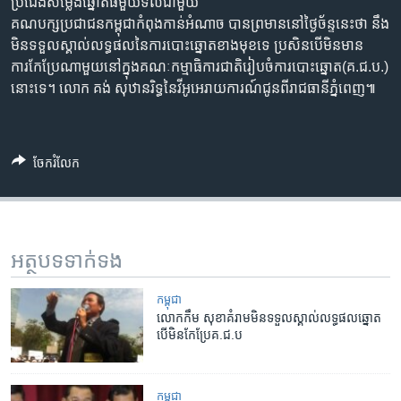
រចនា
ប្រជែង​សម្លេងឆ្នោត​ធំ​មួយ​ទល់​ជាមួយ​
សម្ព័ន្ធ​
គណបក្ស​ប្រជាជន​កម្ពុជា​កំពុង​កាន់​អំណាច​ បាន​ព្រមាន​នៅ​ថ្ងៃ​ច័ន្ទ​នេះ​ថា​ នឹង
Khmer English
រំលង​
មិន​ទទួលស្គាល់​លទ្ធផល​នៃ​ការ​បោះឆ្នោត​ខាងមុខ​ទេ​ ​ប្រសិន​បើ​មិនមាន​
និង​
ការកែប្រែ​ណាមួយ​នៅក្នុង​គណៈ​កម្មាធិការ​ជាតិ​រៀបចំ​ការ​បោះឆ្នោត​(គ.ជ.ប.)​
បណ្តាញ​សង្គម
ចូល​
នោះ​ទេ។ ​លោក ​គង់ សុឋានរិទ្ធ​នៃ​វីអូអេ​រាយការណ៍​ជូន​ពី​រាជធានី​ភ្នំពេញ៕
ទៅ​
កាន់​
ទំព័រ​
ភាសា
ចែករំលែក
ស្វែង​
រក
អត្ថបទ​ទាក់ទង
កម្ពុជា
លោក​កឹម សុខា​គំរាម​មិន​ទទួល​ស្គាល់​លទ្ធផល​ឆ្នោត​
បើ​មិន​កែប្រែ​គ.ជ.ប
កម្ពុជា