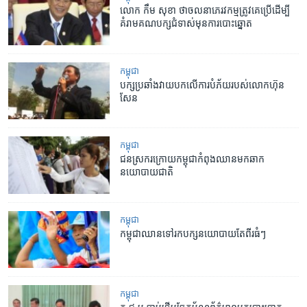
លោក​ កឹម សុខា ​ថា​ចលនា​ភេរវកម្ម​ត្រូវ​គេ​ប្រើ​ដើម្បី​
គំរាម​គណបក្ស​ជំទាស់​មុន​ការ​បោះឆ្នោត
កម្ពុជា
បក្ស​ប្រឆាំង​វាយ​បក​លើ​ការ​បំភ័យ​របស់​លោក​ហ៊ុន​
សែន
កម្ពុជា
ជន​ស្រករ​ក្រោយ​កម្ពុជា​កំពុង​ឈាន​មក​ឆាក​
នយោបាយ​ជាតិ
កម្ពុជា
កម្ពុជា​ឈាន​ទៅ​រក​បក្ស​នយោបាយ​តែ​ពីរ​ធំៗ
កម្ពុជា