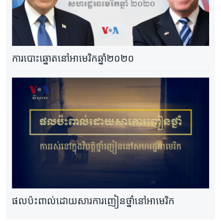
ការបោះឆ្នោតនៅអាមេរិកឆ្នាំ២០២០
ផលប៉ះពាល់ដោយសារការញៀនថ្នាំនៅអាមេរិក