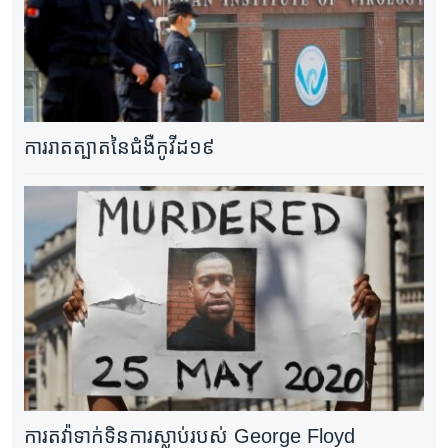
ការ​រាតត្បាត​នៃ​ជំងឺ​កូវីដ១៩
ការតវ៉ាទាក់ទិនការស្លាប់របស់ George Floyd