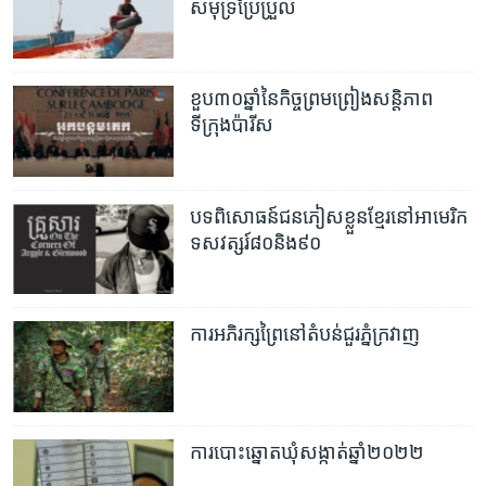
សមុទ្រប្រែប្រួល
ខួប​៣០​ឆ្នាំ​នៃ​កិច្ចព្រមព្រៀង​សន្តិភាព​
ទីក្រុង​ប៉ារីស
បទពិសោធន៍​ជនភៀស​ខ្លួន​ខ្មែរ​នៅ​​អាមេរិក​
ទសវត្សរ៍​៨០​និង​៩០
ការអភិរក្សព្រៃនៅតំបន់ជួរភ្នំក្រវាញ
ការ​បោះឆ្នោត​ឃុំ​សង្កាត់​ឆ្នាំ២០២២