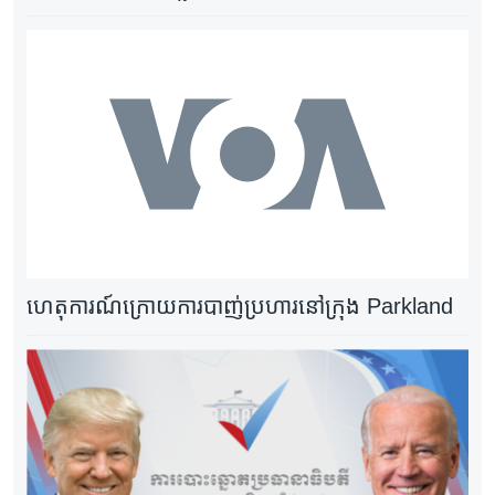
ហេតុការណ៍ក្រោយការបាញ់ប្រហារនៅក្រុង Parkland