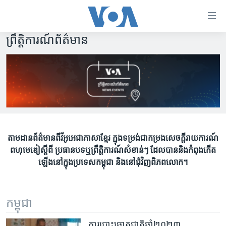
ភ្ជាប់​
ទៅ​
គេហទំព័រ​
ព្រឹត្តិការណ៍ព័ត៌មាន
កម្ពុជា
ទាក់ទង
រំលង​
អន្តរជាតិ
និង​
អាមេរិក
ចូល​
ទៅ​​
ចិន
ទំព័រ​
ហេឡូវីអូអេ
ព័ត៌មាន​​
តាមដាន​ព័ត៌មាន​ពី​វីអូអេ​ជា​ភាសាខ្មែរ ក្នុង​ទម្រង់​ជា​កម្រង​សេចក្តីរាយការណ៍​
តែ​
កម្ពុជាច្នៃប្រតិដ្ឋ
ពហុមេឌៀ​ស្តីពី ប្រធានបទឬ​ព្រឹត្តិការណ៍​សំខាន់ៗ ដែល​បាន​និង​កំពុង​កើត​
ម្តង
ព្រឹត្តិការណ៍ព័ត៌មាន
ឡើងនៅក្នុង​ប្រទេស​កម្ពុជា​ និង​នៅ​ជុំវិញ​ពិភពលោក។
រំលង​
និង​
ទូរទស្សន៍ / វីដេអូ​
ចូល​
វិទ្យុ / ផតខាសថ៍
កម្ពុជា
ទៅ​
ទំព័រ​
កម្មវិធីទាំងអស់
ការបោះឆ្នោតជាតិឆ្នាំ២០២៣