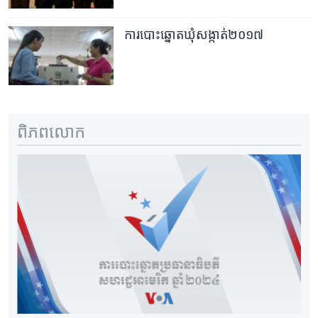
ការ​បោះឆ្នោត​ឃុំ​សង្កាត់​២០១៧
ពិភពលោក