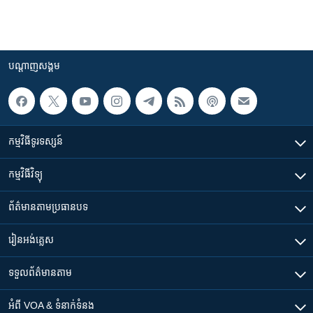
បណ្តាញ​សង្គម
កម្មវិធី​ទូរទស្សន៍
កម្មវិធី​វិទ្យុ
ព័ត៌មាន​តាមប្រធានបទ​
រៀន​​អង់គ្លេស
ទទួល​ព័ត៌មាន​តាម
អំពី​ VOA & ទំនាក់ទំនង