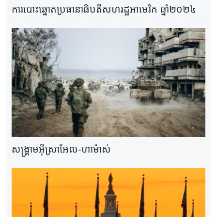
ការបោះឆ្នោតប្រធានាធិបតីសហរដ្ឋអាមេរិក ឆ្នាំ២០២៤
សង្គ្រាម​អ៊ីស្រាអែល-ហាម៉ាស់