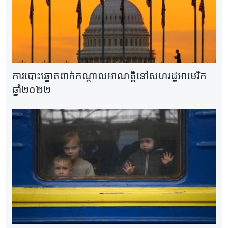
ការ​បោះឆ្នោត​ពាក់កណ្តាល​អាណត្តិ​នៅ​សហរដ្ឋ​អាមេរិក​
ឆ្នាំ​២០២២