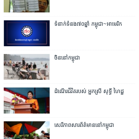
ទំនាក់ទំនង៧០ឆ្នាំ កម្ពុជា‍~អាមេរិក
ចិននៅកម្ពុជា
ដំណើរជីវិតរបស់ អ្នកស្រី សុទ្ធី ហៃដ្ឋ
សេរីភាពសារព័ត៌មាននៅកម្ពុជា