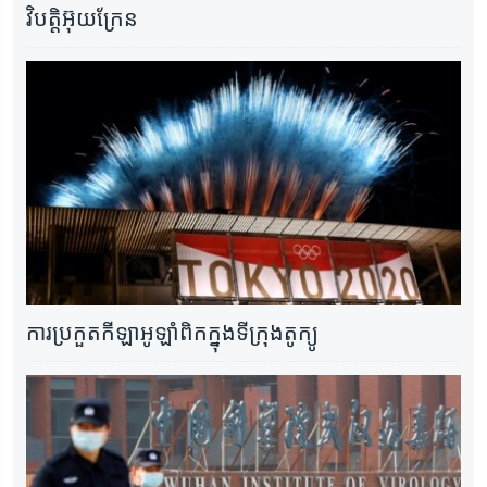
វិបត្តិអ៊ុយក្រែន
ការប្រកួតកីឡាអូឡាំពិកក្នុងទីក្រុងតូក្យូ