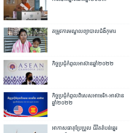
រចនា
សម្ព័ន្ធ​
Khmer English
រំលង​
និង​
បណ្តាញ​សង្គម
ចូល​
តម្រូវការ​មណ្ឌលព្យាបាលជំងឺកុមារ​
ទៅ​
កាន់​
ទំព័រ​
ភាសា
ស្វែង​
កិច្ច​ប្រជុំ​កំពូល​អាស៊ាន​ឆ្នាំ២០២២
រក
កិច្ចប្រជុំ​កំពូល​ពិសេស​អាមេរិក-អាស៊ាន​
ឆ្នាំ២០២២
អាកាសធាតុប្រែប្រួល ជីវិតតំបន់ឆ្នេរ