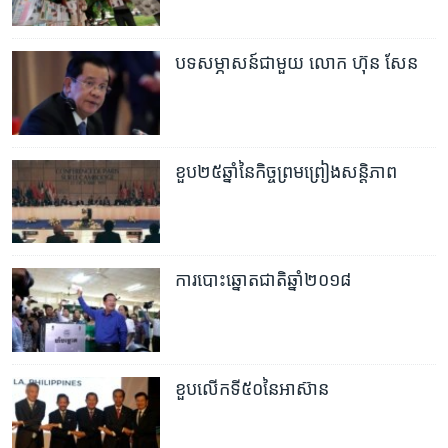
បទសម្ភាសន៍ជាមួយ លោក ហ៊ុន សែន
ខួប២៥ឆ្នាំនៃកិច្ចព្រមព្រៀងសន្តិភាព
ការបោះឆ្នោតជាតិឆ្នាំ២០១៨
ខួបលើកទី៥០នៃអាស៊ាន