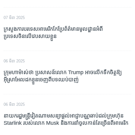
07 មីនា 2025
ក្រសួងការបរទេសអាមេរិកកែប្រែព័ត៌មានមូលដ្ឋានអំពី
ប្រទេសចិនលើវេបសាយខ្លួន
06 មីនា 2025
ក្រុមហាម៉ាស់ថា ប្រសាសន៍លោក Trump អាចលើកទឹកចិត្តឱ្យ
អ៊ីស្រាអែលដកខ្លួនចេញពីបទឈប់បាញ់
06 មីនា 2025
នាយករដ្ឋមន្ត្រីវៀតណាមសន្យាផ្តល់អាជ្ញាបណ្ណឆាប់ដល់ក្រុមហ៊ុន
Starlink របស់លោក Musk និងការនាំចូលកាន់តែច្រើនពីអាមេរិក