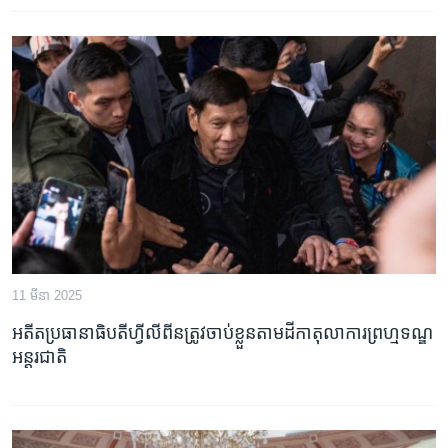
11 មីនា 2025
អតីតប្រធានាធិបតីហ្វីលីពីនត្រូវចាប់ខ្លួនតាមដីកាតុលាការព្រហ្មទណ្ឌ
អន្តរជាតិ