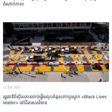
ដំណាក់កាល
11 មីនា 2025
រដ្ឋធានីវ៉ាស៊ីនតោនចាប់ផ្តើមលុបគំនូសពាក្យស្លោក «Black Lives
Matter» នៅជិតសេតវិមាន