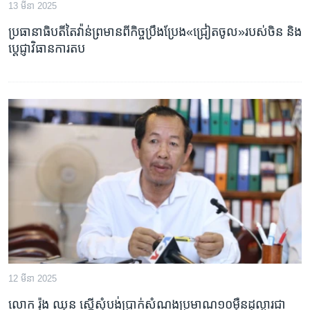
រចនា
13 មីនា 2025
សម្ព័ន្ធ​
Khmer English
ប្រធានាធិបតី​តៃវ៉ាន់​ព្រមាន​ពី​កិច្ចប្រឹងប្រែង​«ជ្រៀត​ចូល‍»​របស់​ចិន និង​
រំលង​
ប្តេជ្ញា​វិធានការ​តប
និង​
បណ្តាញ​សង្គម
ចូល​
ទៅ​
កាន់​
ទំព័រ​
ភាសា
ស្វែង​
រក
12 មីនា 2025
លោក រ៉ុង ឈុន ស្នើ​សុំ​បង់​ប្រាក់​សំណង​ប្រមាណ​១០​ម៉ឺន​ដុល្លារ​ជា​