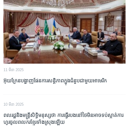
11 មីនា 2025
អ៊ុយក្រែន​បង្ហាញ​ផែនការ​សន្តិភាព​ក្នុង​ជំនួប​ជាមួយ​អាមេរិក
10 មីនា 2025
ពលរដ្ឋនិងមន្រ្តីសិទ្ធិមនុស្សថា ការធ្វើរបងនៅថៃមិនអាចទប់ស្កាត់ការ
ហូរចូលពលករខ្មែរទាំងស្រុងឡើយ