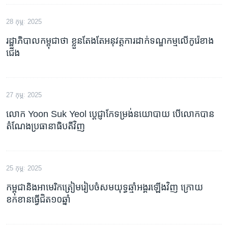
28 កុម្ភៈ 2025
រដ្ឋាភិបាលកម្ពុជាថា ខ្លួនតែងតែអនុវត្តការដាក់ទណ្ឌកម្មលើកូរ៉េខាង
ជើង
27 កុម្ភៈ 2025
លោក Yoon Suk Yeol បេ្តជ្ញាកែទម្រង់នយោបាយ បើលោកបាន
តំណែងប្រធានាធិបតីវិញ
25 កុម្ភៈ 2025
កម្ពុជានិងអាមេរិកត្រៀមរៀបចំសមយុទ្ធឆ្មាំអង្គរឡើងវិញ ក្រោយ
ខកខានធ្វើជិត១០ឆ្នាំ