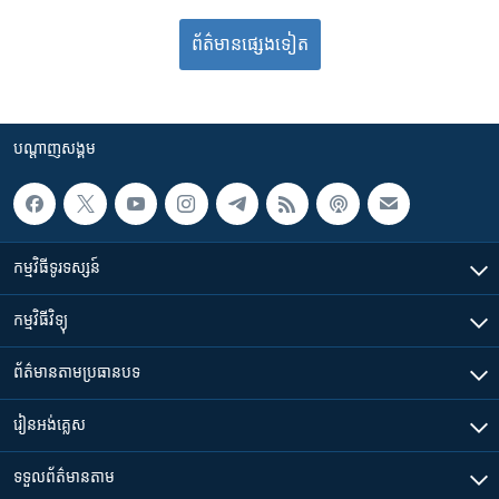
ព័ត៌មាន​​​​​​ផ្សេង​​​ទៀត
បណ្តាញ​សង្គម
កម្មវិធី​ទូរទស្សន៍
កម្មវិធី​វិទ្យុ
ព័ត៌មាន​តាមប្រធានបទ​
រៀន​​អង់គ្លេស
ទទួល​ព័ត៌មាន​តាម