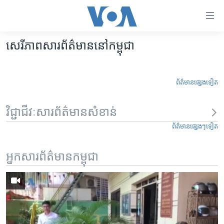
ភ្ជាប់​
ទៅ​
គេហទំព័រ​
សេរីភាពសារព័ត៌មាននៅកម្ពុជា
កម្ពុជា
ទាក់ទង
រំលង​
អន្តរជាតិ
និង​
ព័ត៌មានផ្សេងទៀត
អាមេរិក
ចូល​
ទៅ​​
ចិន
វិជ្ជាជីវៈសារព័ត៌មានសំខាន់
ទំព័រ​
ហេឡូវីអូអេ
ព័ត៌មានផ្សេងៗទៀត
ព័ត៌មាន​​
តែ​
កម្ពុជាច្នៃប្រតិដ្ឋ
ម្តង
អ្នកសារព័ត៌មានកម្ពុជា
ព្រឹត្តិការណ៍ព័ត៌មាន
រំលង​
និង​
ទូរទស្សន៍ / វីដេអូ​
ចូល​
វិទ្យុ / ផតខាសថ៍
ទៅ​
ទំព័រ​
កម្មវិធីទាំងអស់