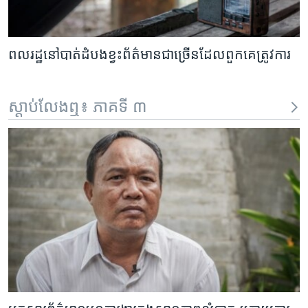
ពលរដ្ឋ​នៅ​បាត់​ដំបង​ខ្វះ​ព័ត៌មាន​ជា​ច្រើន​ដែល​ពួកគេ​ត្រូវការ
ស្តាប់លែងឮ៖ ភាគទី ៣