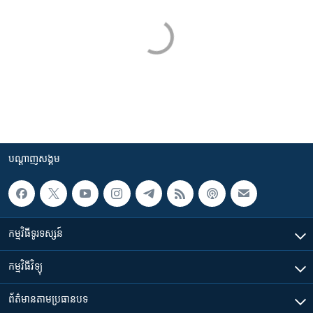
បណ្តាញ​សង្គម
កម្មវិធី​ទូរទស្សន៍
កម្មវិធី​វិទ្យុ
ព័ត៌មាន​តាមប្រធានបទ​