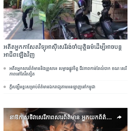
រចនា
សម្ព័ន្ធ​
Khmer English
រំលង​
និង​
បណ្តាញ​សង្គម
ចូល​
ទៅ​
កាន់​
អតីត​អ្នក​កាសែត​វិទ្យុ​អាស៊ីសេរី​រង់​ចាំ​យុត្តិធម៌​ដើម្បី​អាច​បន្ត​
ទំព័រ​
ភាសា
អាជីព​ឡើង​វិញ
ស្វែង​
រក
អតីត​អ្នក​សារព័ត៌មាន​​និង​គ្រួសារ៖ សម្ពាធ​ផ្លូវ​ចិត្ត ជីវភាព​កាន់​តែ​លំបាក ខណៈ​សេរី
ភាព​នៅ​តែ​រឹតត្បិត
​ក្តី​សង្ឃឹម​ខ្លះ​សម្រាប់​ព័ត៌មាន​ឯករាជ្យ​តាម​អនឡាញ​នៅ​កម្ពុជា
នាឱកាសទិវា​​​សេរីភាព​សារព័ត៌មាន​​​ អ្នក​​​យក​ព័ត៌មានកម្ពុជា​​​បង្ហាញ​​​ពី​​​ការ​​​ភ័យ​ខ្លាច​​​ក្នុង​​​ការ​​​យក​​​ព័ត៌មាន