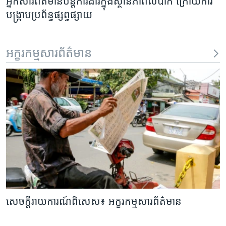
អ្នក​សារព័ត៌មាន​​បន្ត​ការ​ងារ​ក្នុង​ស្ថានភាព​លំបាក​ ក្រោយ​ការ​
បង្រ្កាប​ប្រព័ន្ធ​ផ្សព្វផ្សាយ
អក្ខរកម្មសារព័ត៌មាន
សេចក្តីរាយការណ៍ពិសេស៖ អក្ខរកម្មសារព័ត៌មាន