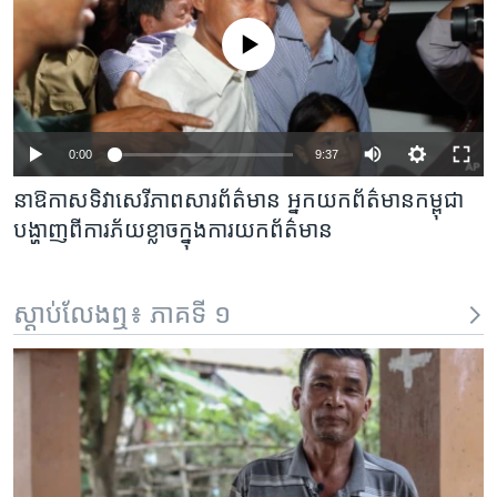
No media source currently available
0:00
9:37
នាឱកាសទិវា​​​សេរីភាព​សារព័ត៌មាន​​​ អ្នក​​​យក​ព័ត៌មានកម្ពុជា​​​
បង្ហាញ​​​ពី​​​ការ​​​ភ័យ​ខ្លាច​​​ក្នុង​​​ការ​​​យក​​​ព័ត៌មាន
ស្តាប់លែងឮ៖ ភាគទី ១