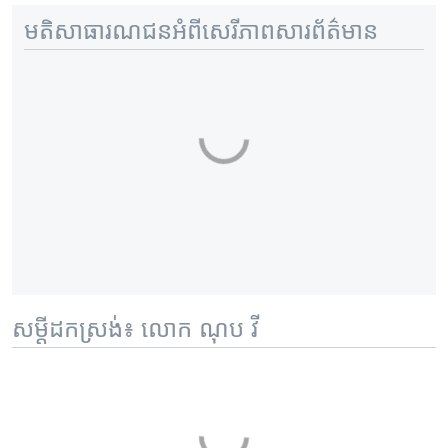
មតិសាធារណជនអំពីសេរីភាពសារព័ត៌មាន
សម្តីដកស្រង់៖ លោក ណុប វី