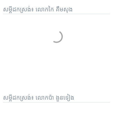
សម្តីដកស្រង់៖ លោកកៃ គឹមសុង
សម្តីដកស្រង់៖ លោកប៉ា ងួនទៀង