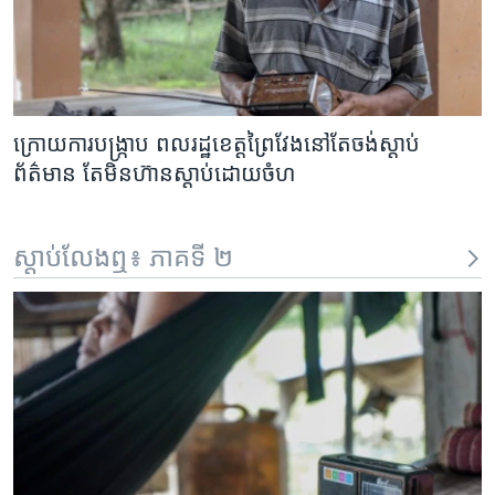
ក្រោយ​ការ​បង្ក្រាប ពលរដ្ឋ​ខេត្តព្រៃវែង​នៅ​តែ​ចង់​ស្តាប់​
ព័ត៌មាន តែ​មិន​ហ៊ាន​ស្តាប់​ដោយ​ចំហ
ស្តាប់លែងឮ៖ ភាគទី ២