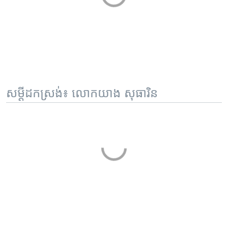
សម្តីដកស្រង់៖ លោកយាង សុធារិន