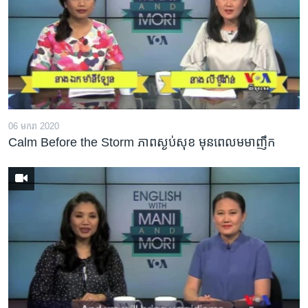
06 មករា 2020
Calm Before the Storm ភាពស្ងប់សុខ មុន​ពេល​មមាញឹក