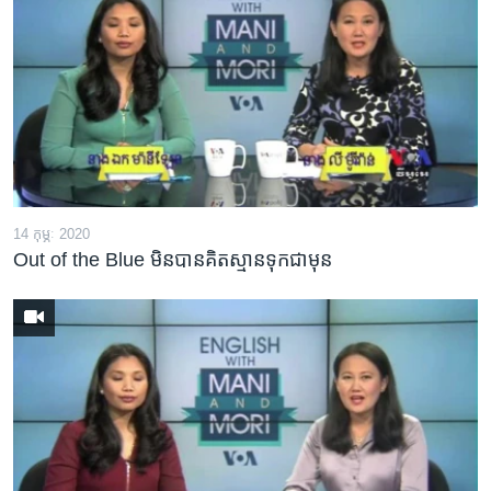
14 កុម្ភៈ 2020
Out of the Blue មិន​បាន​គិត​ស្មាន​ទុក​ជា​មុន