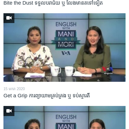
Bite the Dust ទទួល​បរាជ័យ ឬ លែង​មាន​តទៅ​ទៀត
15 មករា 2020
Get a Grip ការព្យាយាម​គ្រប់គ្រង ឬ ទប់​ស្មារតី