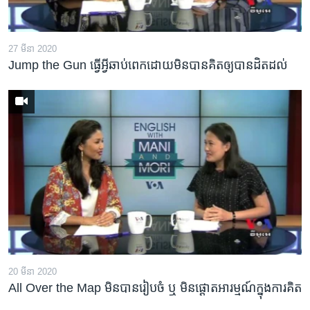
រចនា
សម្ព័ន្ធ​
Khmer English
រំលង​
27 មីនា 2020
និង​
បណ្តាញ​សង្គម
Jump the Gun ធ្វើ​អ្វី​ឆាប់ពេក​ដោយ​មិន​បាន​គិត​ឲ្យ​បាន​ដិតដល់
ចូល​
ទៅ​
កាន់​
ទំព័រ​
ភាសា
ស្វែង​
រក
20 មីនា 2020
All Over the Map មិន​បាន​រៀបចំ ឬ មិន​ផ្តោត​អារម្មណ៍​ក្នុងការ​គិត