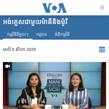
ភ្ជាប់​
ទៅ​
គេហទំព័រ​
អង់គ្លេស​ជាមួយ​ម៉ានី​និង​ម៉ូរី
កម្ពុជា
ទាក់ទង
រំលង​
កម្មវិធី​នីមួយៗ
អត្ថបទ​
អំពី​កម្មវិធី​
អន្តរជាតិ
និង​
អាមេរិក
ចូល​
សៅរ៍ 8 សីហា 2026
ទៅ​​
ចិន
ទំព័រ​
ហេឡូវីអូអេ
ព័ត៌មាន​​
តែ​
កម្ពុជាច្នៃប្រតិដ្ឋ
ម្តង
ព្រឹត្តិការណ៍ព័ត៌មាន
រំលង​
និង​
ទូរទស្សន៍ / វីដេអូ​
ចូល​
វិទ្យុ / ផតខាសថ៍
ទៅ​
ទំព័រ​
កម្មវិធីទាំងអស់