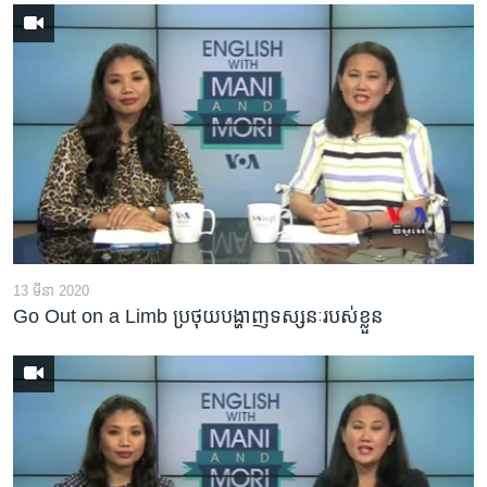
13 មីនា 2020
Go Out on a Limb ប្រថុយ​បង្ហាញ​ទស្សនៈ​របស់​ខ្លួន