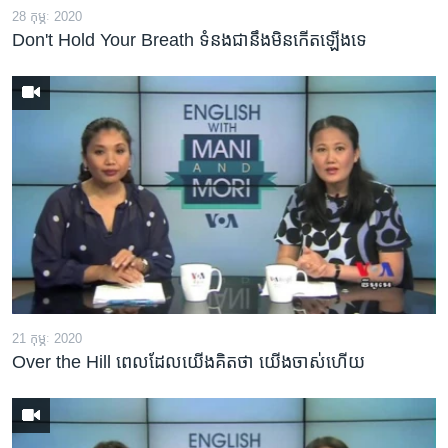
28 កុម្ភៈ 2020
Don't Hold Your Breath ទំនងជា​នឹង​មិន​កើត​ឡើង​ទេ
21 កុម្ភៈ 2020
Over the Hill ពេល​ដែល​យើង​គិត​ថា យើង​ចាស់​ហើយ