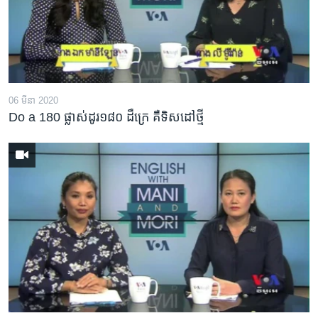
06 មីនា 2020
Do a 180 ផ្លាស់ដូរ១៨០ ដឺក្រេ គឺទិសដៅថ្មី