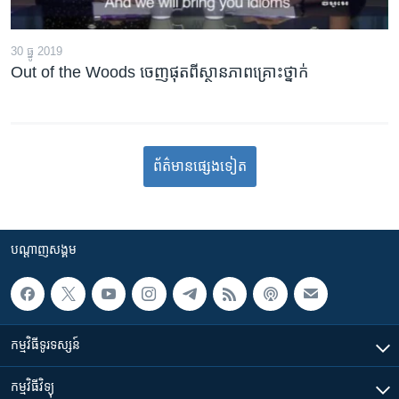
30 ធ្នូ 2019
Out of the Woods ចេញ​ផុត​ពី​ស្ថានភាព​គ្រោះថ្នាក់
ព័ត៌មាន​​​​​​ផ្សេង​​​ទៀត
បណ្តាញ​សង្គម
កម្មវិធី​ទូរទស្សន៍
កម្មវិធី​វិទ្យុ