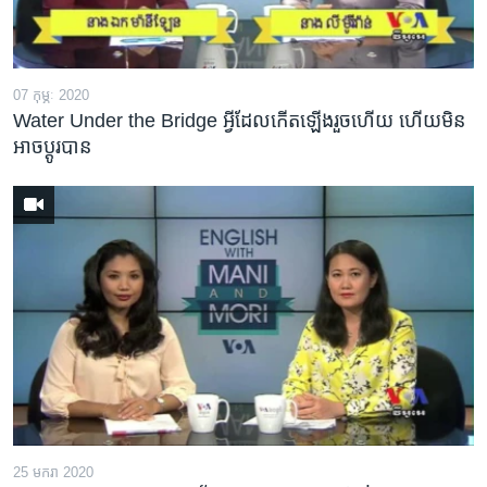
07 កុម្ភៈ 2020
Water Under the Bridge អ្វី​​ដែល​កើតឡើង​រួច​ហើយ ហើយ​មិន​
អាច​ប្តូរ​បាន
25 មករា 2020