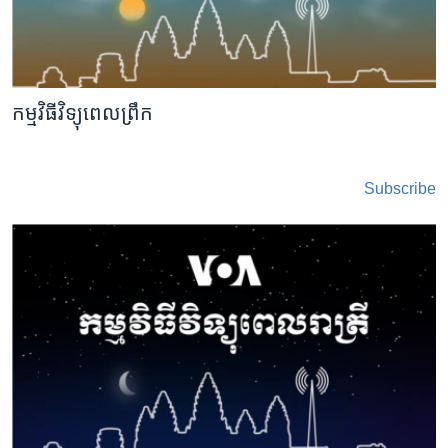
រចនា
សម្ព័ន្ធ​
Khmer English
រំលង​
និង​
បណ្តាញ​សង្គម
ចូល​
កម្មវិធីវិទ្យុពេលព្រឹក
ទៅ​
កាន់​
ទំព័រ​
ភាសា
Subscribe
ស្វែង​
រក