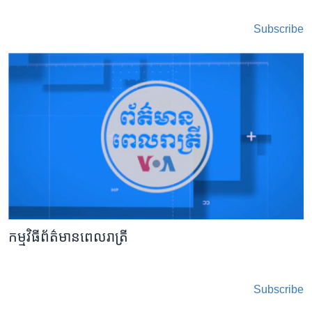
Subscribe
កម្មវិធីព័ត៌មានពេលរាត្រី
Subscribe