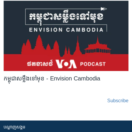
កម្ពុជាសម្លឹងទៅមុខ - Envision Cambodia
Subscribe
បណ្តាញ​សង្គម