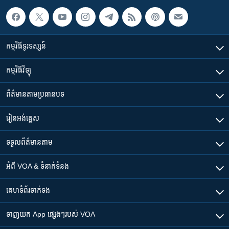
កម្មវិធី​ទូរទស្សន៍
កម្មវិធី​វិទ្យុ
ព័ត៌មាន​តាមប្រធានបទ​
រៀន​​អង់គ្លេស
ទទួល​ព័ត៌មាន​តាម
អំពី​ VOA & ទំនាក់ទំនង
គេហទំព័រ​​ទាក់ទង
ទាញយក​ App ផ្សេងៗ​របស់​ VOA