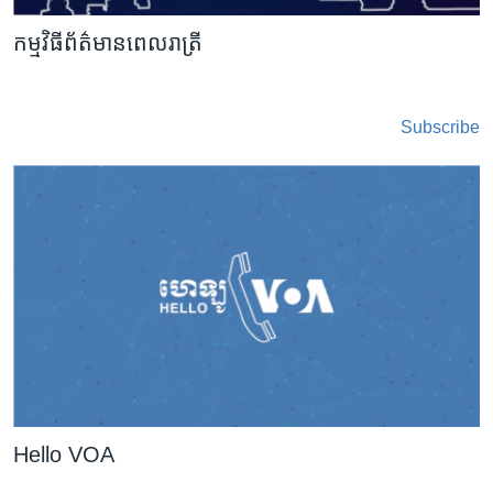
កម្មវិធី​ព័ត៌មាន​ពេលរាត្រី
Subscribe
Hello VOA