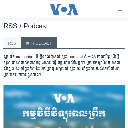
ភ្ជាប់​
ទៅ​
គេហទំព័រ​
RSS / Podcast
កម្ពុជា
ទាក់ទង
រំលង​
អន្តរជាតិ
RSS
ទំព័រ PODCAST
និង​
SUBSCRIBE
SUBSCRIBE
SUBSCRIBE
SUBSCRIBE
SUBSCRIBE
អាមេរិក
ចូល​
សូម​ចុច subscribe ដើម្បី​ទទួល​បាន​សំឡេង​​ podcast ពី​ VOA ភាសា​ខ្មែរ​​ ដើម្បី​
ទៅ​​
ចិន
ទទួល​បាន​ព័ត៌មាន​ជា​សំឡេង​ដោយ​ស្វ័យប្រវត្តិ​ដល់​ដៃ​អ្នក។ អ្នក​អាច​ស្តាប់​​ព័ត៌មាន​ជា​
YouTube Music
YouTube Music
ទទួល​​​សេវា​​​ Podcast
Podcast ជា​​​វីដេអូ
Spotify
ទំព័រ​
សំឡេង​នេះ​នៅ​ក្នុង​កុំព្យូទ័រ​របស់​អ្នក​​ឬ​បញ្ជូល​សំឡេង​នេះ​ទៅ​ក្នុង​ឧបករណ៍​ចល័ត​​ដែល​
ហេឡូវីអូអេ
ព័ត៌មាន​​
អ្នក​អាច​យក​តាម​ខ្លួន​បាន។
តែ​
កម្ពុជាច្នៃប្រតិដ្ឋ
Spotify
Spotify
ទទួល​​​សេវា​​​ Podcast
ម្តង
ព្រឹត្តិការណ៍ព័ត៌មាន
រំលង​
ទទួល​​​សេវា​​​ Podcast
ទទួល​​​សេវា​​​ Podcast
និង​
ទូរទស្សន៍ / វីដេអូ​
ចូល​
វិទ្យុ / ផតខាសថ៍
ទៅ​
ទំព័រ​
កម្មវិធីទាំងអស់