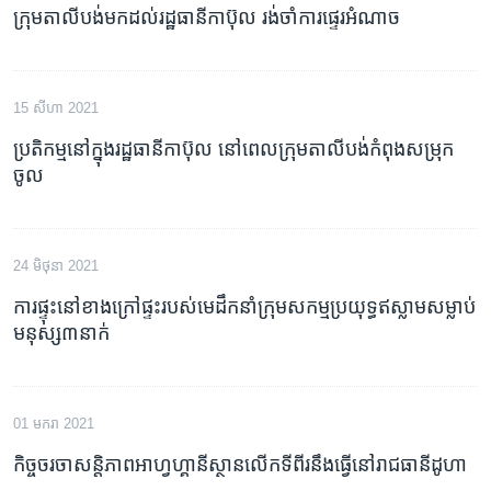
ក្រុម​តាលីបង់​មក​ដល់​រដ្ឋធានី​កាប៊ុល រង់ចាំ​ការ​ផ្ទេរ​អំណាច
15 សីហា 2021
ប្រតិកម្ម​នៅ​ក្នុង​រដ្ឋធានី​កាប៊ុល នៅ​ពេល​ក្រុម​តាលីបង់​កំពុង​សម្រុក​
ចូល
24 មិថុនា 2021
ការផ្ទុះ​នៅ​ខាង​ក្រៅ​ផ្ទះ​របស់​មេដឹកនាំ​ក្រុម​សកម្ម​ប្រយុទ្ធ​ឥស្លាម​សម្លាប់​
មនុស្ស​៣នាក់
01 មករា 2021
កិច្ច​ចរចា​សន្តិភាព​អាហ្វហ្គានីស្ថាន​លើកទីពីរ​នឹង​ធ្វើ​នៅ​រាជធានី​ដូហា