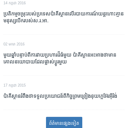
14 កក្កដា 2016
ប្រតិកម្ម​ចម្រុះ​របស់​ប្រទេស​ប៉ាគីស្ថាន​លើរបាយ​ការណ៍​យន្តហោះ​គ្មាន
មនុស្ស​បើករបស់​ស.រ.អា.
02 មករា 2016
មួយ​ឆ្នាំ​បន្ទាប់​ពី​ការ​វាយប្រហារ​ដ៏​ធំ​មួយ ប៉ាគីស្ថាន​អះអាង​ថា​មាន​
គោលនយោបាយ​ដែល​ផ្លាស់ប្តូរ​មួយ
17 កក្កដា 2015
ប៉ាគីស្ថាន​រំពឹង​ថា​ទទួល​ប្រយោជន៍​ពី​កិច្ចព្រមព្រៀង​នុយក្លេអ៊ែរ​អ៊ីរ៉ង់
ព័ត៌មាន​​​​​​ផ្សេង​​​ទៀត