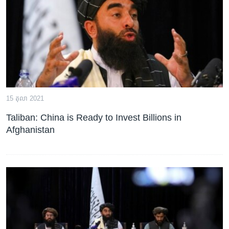
រចនា
សម្ព័ន្ធ​
Khmer English
រំលង​
និង​
បណ្តាញ​សង្គម
ចូល​
ទៅ​
កាន់​
ទំព័រ​
ភាសា
15 តុលា 2021
ស្វែង​
រក
Taliban: China is Ready to Invest Billions in
Afghanistan