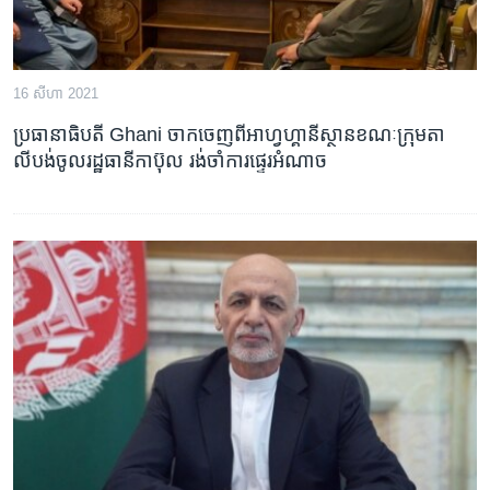
16 សីហា 2021
ប្រធានាធិបតី​ Ghani​ ចាក​ចេញ​ពី​អាហ្វហ្គានីស្ថាន​ខណៈ​ក្រុម​តា
លីបង់​ចូល​រដ្ឋធានី​កាប៊ុល រង់ចាំ​ការ​ផ្ទេរអំណាច​