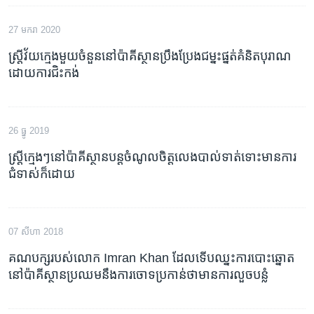
27 មករា 2020
ស្ត្រី​វ័យ​ក្មេង​មួយ​ចំនួន​នៅ​ប៉ាគីស្ថាន​ប្រឹងប្រែង​ជម្នះ​ផ្នត់​គំនិត​បុរាណ​
ដោយ​ការ​ជិះ​កង់
26 ធ្នូ 2019
ស្ត្រី​ក្មេងៗ​នៅ​ប៉ាគីស្ថាន​បន្ត​ចំណូល​ចិត្ត​លេង​បាល់​ទាត់​ទោះ​មាន​ការ​
ជំទាស់​ក៏​ដោយ
07 សីហា 2018
គណបក្ស​របស់​លោក Imran Khan ដែល​ទើប​ឈ្នះ​ការ​បោះ​ឆ្នោត​
នៅ​ប៉ាគីស្ថាន​ប្រឈម​នឹង​ការ​ចោទ​ប្រកាន់​ថា​មាន​ការ​លួច​បន្លំ