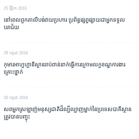
25 វិច្ឆិកា 2016
នៅ​ពេល​​ពួកតាលីបង់​វាយ​ប្រហារ​ ប្រព័ន្ធ​ផ្សព្វផ្សាយ​ជា​អ្នក​ទទួល​
បរាជ័យ
28 កក្កដា 2016
កុមារ​អាហ្វហ្គានីស្ថាន​រាប់ពាន់​នាក់​ធ្វើការ​ក្រោម​លក្ខខណ្ឌ​ការងារ​
គ្រោះថ្នាក់​
20 កក្កដា 2016
សព​អ្នក​ស្រឡាញ់​មនុស្ស​ជាតិ​ដ៏​ល្បីល្បាញ​ម្នាក់​នៃ​ប្រទេស​បាគីស្ថាន​​
ត្រូវ​បាន​បញ្ចុះ