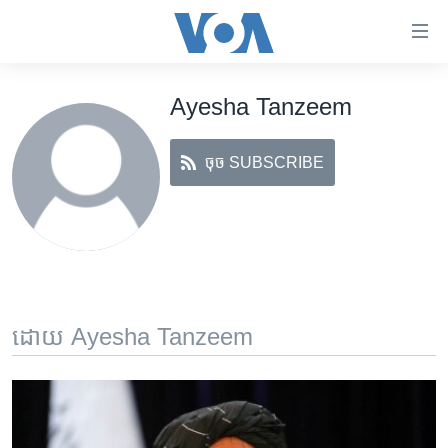
ភ្ជាប់​
ទៅ​
គេហទំព័រ​
Ayesha Tanzeem
កម្ពុជា
ទាក់ទង
រំលង​
អន្តរជាតិ
និង​
ចុច SUBSCRIBE
អាមេរិក
ចូល​
ទៅ​​
ចិន
ទំព័រ​
ហេឡូវីអូអេ
ព័ត៌មាន​​
តែ​
កម្ពុជាច្នៃប្រតិដ្ឋ
ម្តង
ព្រឹត្តិការណ៍ព័ត៌មាន
រំលង​
ដោយ Ayesha Tanzeem
និង​
ទូរទស្សន៍ / វីដេអូ​
ចូល​
វិទ្យុ / ផតខាសថ៍
ទៅ​
ទំព័រ​
កម្មវិធីទាំងអស់