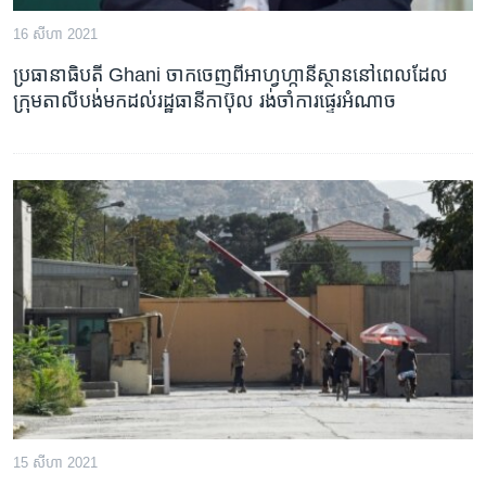
16 សីហា 2021
ប្រធានាធិបតី Ghani ចាកចេញ​ពី​អាហ្វហ្កានីស្ថាន​នៅពេល​ដែល​
ក្រុម​តាលីបង់​មក​ដល់​រដ្ឋធានី​កាប៊ុល រង់ចាំ​ការផ្ទេរ​អំណាច
15 សីហា 2021