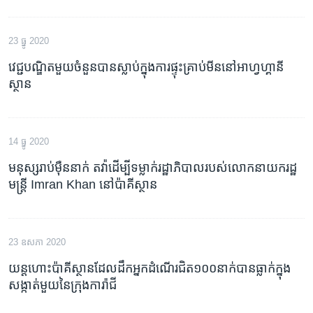
23 ធ្នូ 2020
វេជ្ជបណ្ឌិត​មួយ​ចំនួន​បាន​ស្លាប់​ក្នុង​ការ​ផ្ទុះ​គ្រាប់​មីន​នៅ​អាហ្វហ្គានី
ស្ថាន
14 ធ្នូ 2020
មនុស្ស​រាប់​ម៉ឺន​នាក់ តវ៉ា​ដើម្បី​ទម្លាក់​រដ្ឋាភិបាល​របស់​លោក​នាយករដ្ឋ
មន្ត្រី Imran Khan នៅ​ប៉ាគីស្ថាន
23 ឧសភា 2020
យន្តហោះ​ប៉ាគីស្ថាន​ដែល​ដឹកអ្នក​ដំណើរ​​ជិត​១០០​នាក់​បាន​ធ្លាក់​​​​​ក្នុង​
សង្កាត់​មួយ​នៃ​ក្រុង​ការ៉ាជី