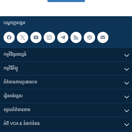
បណ្តាញ​សង្គម
កម្មវិធី​ទូរទស្សន៍
កម្មវិធី​វិទ្យុ
ព័ត៌មាន​តាមប្រធានបទ​
រៀន​​អង់គ្លេស
ទទួល​ព័ត៌មាន​តាម
អំពី​ VOA & ទំនាក់ទំនង