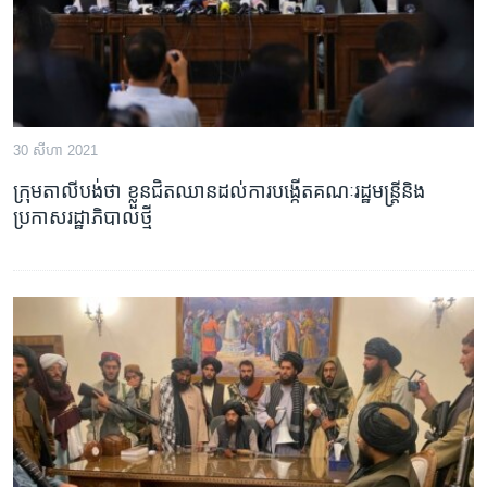
30 សីហា 2021
ក្រុម​តាលីបង់​ថា ខ្លួន​ជិត​ឈាន​ដល់​ការ​បង្កើត​គណៈរដ្ឋមន្រ្តី​និង​
ប្រកាស​រដ្ឋាភិបាល​ថ្មី