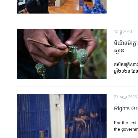
13 ធ្នូ 2023
មីយ៉ាន់ម៉ា​
ស្ថាន
កសិករច្រើនជាង
ឆ្នាំ២០២១ ដែល
21 កញ្ញា 2023
Rights G
For the firs
the governme