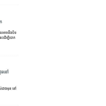
ោក
ែល​អាច​នឹង​បិទ​
េះ​ដើម្បី​បោក
វុធ​នៅ​
ពស់​ជាង​មុន​ នៅ