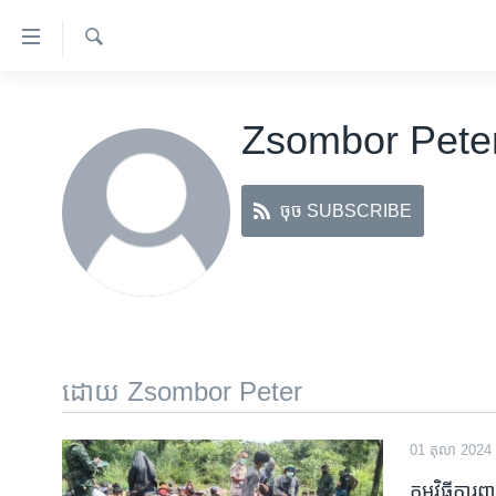
ភ្ជាប់​
ទៅ​
គេហទំព័រ​
ស្វែង​
កម្ពុជា
រក
ទាក់ទង
Zsombor Pete
អន្តរជាតិ
រំលង​
និង​
អាមេរិក
ចូល​
ចុច SUBSCRIBE
ចិន
ទៅ​​
ទំព័រ​
ហេឡូវីអូអេ
ព័ត៌មាន​​
កម្ពុជាច្នៃប្រតិដ្ឋ
តែ​
ម្តង
ព្រឹត្តិការណ៍ព័ត៌មាន
រំលង​
ទូរទស្សន៍ / វីដេអូ​
ដោយ Zsombor Peter
និង​
ចូល​
វិទ្យុ / ផតខាសថ៍
ទៅ​
01 តុលា 2024
កម្មវិធីទាំងអស់
ទំព័រ​
កម្មវិធី​ការ