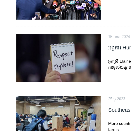
15 មករា 2024
អង្គការ H
អ្នកស្រី Ela
ការចុះថយឆ្ពោះ
25 ធ្នូ 2023
Southeas
More countri
farms'