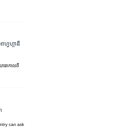
ាហ្វហ្កានី
ារយោធាកាលពី
m
untry can ask