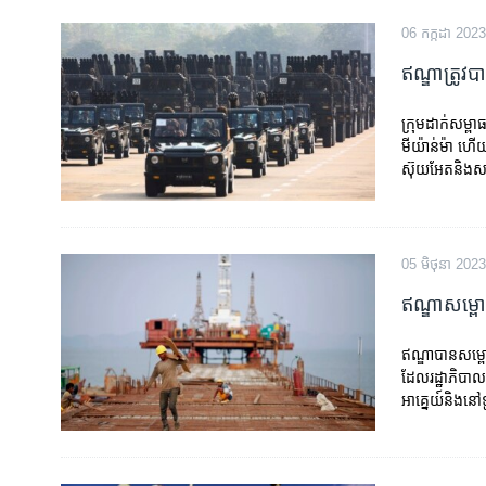
06 កក្កដា 2023
ឥណ្ឌា​​ត្រូវ
ក្រុម​​ដាក់​សម្ពា
មីយ៉ាន់ម៉ា ​ហើយ
ស៊ុយអែត​​​និង​
05 មិថុនា 2023
ឥណ្ឌា​សម្ពោធ
ឥណ្ឌា​បាន​សម្ព
ដែល​រដ្ឋាភិបាល​ឥ
អាគ្នេយ៍​និង​នៅ​ទ