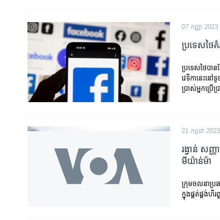
07 កញ្ញា 2023
ប្រទេស​ថៃ​គ
ប្រទេស​ថៃ​បាន​ថ
វេទិកា​នេះ​នៅ​ទ
ប្រាស់​អ្នក​ប្រើប
21 កក្កដា 2023
រង្វាន់ សញ្ញ
មីយ៉ាន់ម៉ា
ក្រុម​ចលនា​ប្រឆ
ក្នុង​ផ្គត់ផ្គង់​