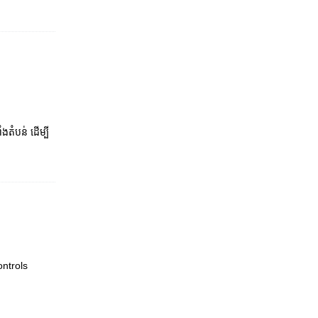
​តំបន់​​ ដើម្បី​
ntrols