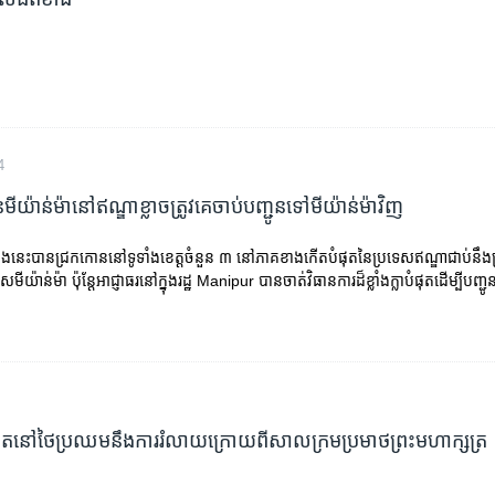
4
មីយ៉ាន់ម៉ា​នៅ​ឥណ្ឌា​ខ្លាច​ត្រូវ​គេ​ចាប់​បញ្ជូន​ទៅ​មីយ៉ាន់ម៉ា​វិញ
ំងនេះបានជ្រកកោននៅទូទាំងខេត្តចំនួន ៣ នៅភាគខាងកើតបំផុតនៃប្រទេសឥណ្ឌាជាប់នឹងព
ីយ៉ាន់ម៉ា ប៉ុន្តែអាជ្ញាធរនៅក្នុងរដ្ឋ Manipur បានចាត់វិធានការដ៏ខ្លាំងក្លាបំផុតដើម្បីបញ្ជ
្នោត​នៅ​ថៃ​ប្រឈម​នឹង​ការរំលាយ​ក្រោយពី​សាលក្រម​ប្រមាថ​ព្រះមហាក្សត្រ​