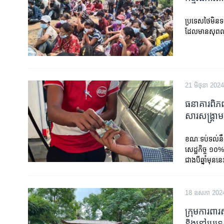
រចនា
សម្ព័ន្ធ​
ប្រទេសថៃមិនទទ
រំលង​
ដែលមានសុពលភា
និង​
ចូល​
ទៅ​
កាន់​
ទំព័រ​
21 មិថុនា 2024
ស្វែង​
ធនាគារ​ពិភព
រក
សារ​សង្គ្រាម
ខណៈទប់ទល់នឹងវ
សេដ្ឋកិច្ច ១
ជាងបីឆ្នាំមុននេ
18 ឧសភា 202
ក្រុម​ការពារស
និង​នៅ​ប្រ