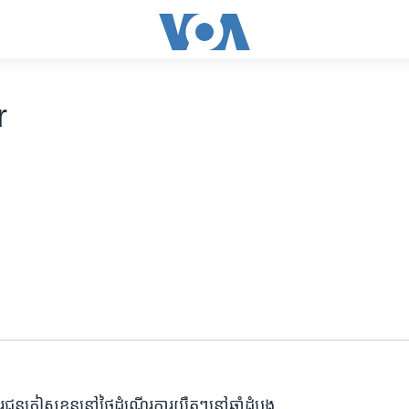
r
ពារ​ជនភៀសខ្លួន​នៅថៃ​ដំណើរការ​យឺតៗ​នៅ​ឆ្នាំ​ដំបូង