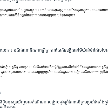
ួលស្គាល់ជនភៀសខ្លួនជាផ្លូវការទេ ហើយចាត់ទុកបុគ្គលណាដែលចូលក្នុងប្រទេសនេះដោយគ្ម
ពឬគ្មានលិខិតឆ្លងដែនថាជាជនទេសន្តរប្រវេសន៍ខុសច្បាប់។
លោក៖ អតិផរណា​និង​ភាព​ក្រីក្រ​កាន់តែ​កើន​ឡើង​នៅ​មីយ៉ាន់ម៉ា​ដែល​ហែ
ិបត្តិសេដ្ឋកិច្ច ការលូតលាស់យឺតយ៉ាវនៅតែធ្វើឱ្យប្រទេសមីយ៉ាន់ម៉ាដែលធ្លាប់មានសេដ្ឋកិ
០% តូចជាងមុនពេលកងយោធាបណ្តេញរដ្ឋាភិបាលជាប់ឆ្នោតតាមលទ្ធិប្រជាធិបតេយ្យចេញពី
ះ។
4
ិទ្ធិមនុស្ស​​ឃើញមាន​កំណើន​ការបង្ក្រាប​ឆ្លងព្រំដែន​លើ​ក្រុម​ប្រឆាំង​ទាំង​ក្
ទេសជិតខាង