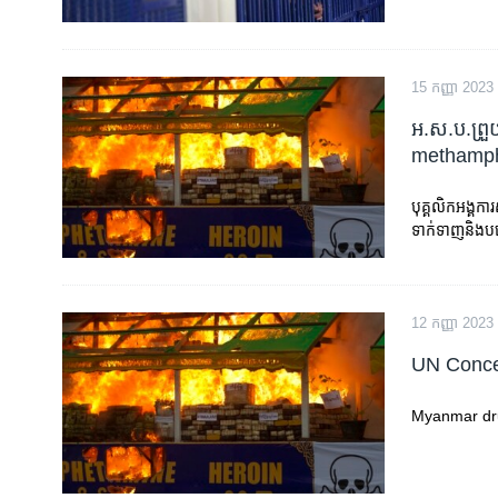
15 កញ្ញា 2023
អ.ស.ប.​ព្រួយប
methamphet
បុគ្គលិក​អង្គការ​
ទាក់ទាញ​និង​​បង្
12 កញ្ញា 2023
UN Conce
Myanmar dru