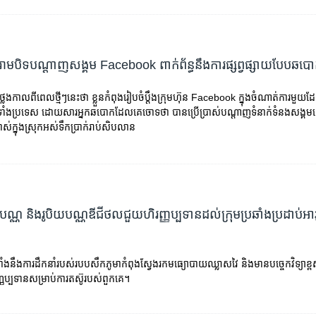
ំរាម​បិទ​បណ្តាញ​សង្គម Facebook ពាក់ព័ន្ធ​នឹង​ការ​ផ្សព្វផ្សាយ​បែប​ឆប
្លែង​កាលពី​ពេល​ថ្មីៗ​នេះ​ថា ខ្លួន​កំពុង​រៀបចំ​ប្តឹង​ក្រុមហ៊ុន Facebook ក្នុង​ចំណាត់ការ​មួយ​ដ
ូទាំង​ប្រទេស​ ដោយ​សារ​អ្នក​ឆបោក​ដែល​គេ​ចោទ​ថា បាន​ប្រើប្រាស់​បណ្តាញ​ទំនាក់ទំនង​សង្គម​ន
្រាស់​ក្នុង​ស្រុក​អស់​ទឹកប្រាក់​រាប់​សិប​លាន
ាបណ្ណ និង​រូបិយបណ្ណ​ឌីជីថល​​ជួយ​ហិរញ្ញប្បទាន​ដល់​ក្រុម​ប្រឆាំង​ប្រដាប់​អា
ាំង​នឹង​ការ​ដឹកនាំ​របស់​របប​សឹក​ភូមា​កំពុង​ស្វែង​រក​មធ្យោបាយ​ឈ្លាសវៃ និង​មាន​បច្ចេកវិទ្យា​ខ្
ហិរញ្ញប្បទាន​សម្រាប់​ការ​តស៊ូ​របស់​ពួកគេ។