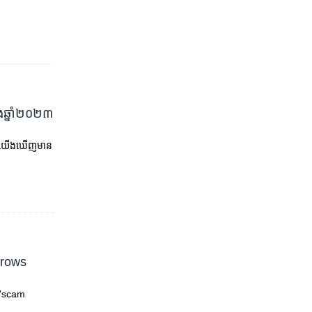
ងឆ្នាំ២០២៣
០២៣ យើងឃើញមាន
Grows
 'scam