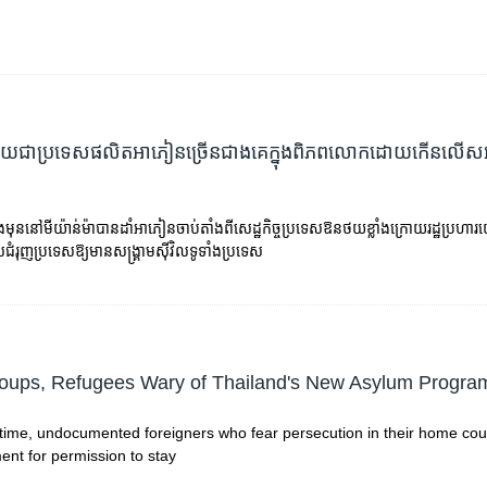
ក្លាយជា​ប្រទេស​ផលិត​អាភៀន​ច្រើនជាងគេ​ក្នុង​ពិភពលោកដោយ​កើន​លើស​អ
មុននៅមីយ៉ាន់ម៉ាបានដាំអាភៀនចាប់តាំងពីសេដ្ឋកិច្ចប្រទេសឱនថយខ្លាំងក្រោយរដ្ឋប្រហ
ជំរុញប្រទេសឱ្យមានសង្គ្រាមស៊ីវិលទូទាំងប្រទេស
roups, Refugees Wary of Thailand's New Asylum Progra
t time, undocumented foreigners who fear persecution in their home co
nt for permission to stay