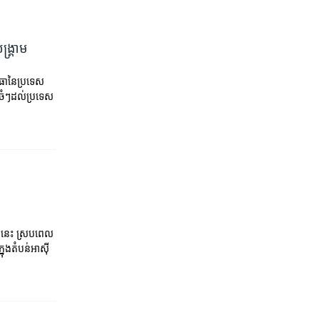
ង្គ្រាម
​​​នៃ​​ប្រទេស​
ចំៗ​​ដល់​ប្រទេស​
ៅ​នេះ ស្រប​ពេល​
ុង​តំបន់​អាស៊ី​