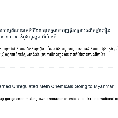
ារម្ភ​ពី​សារធាតុ​គីមី​ដែល​គ្មាន​​ក្នុង​បទបញ្ញតិ្ត​សម្រាប់​ផលិត​ថ្នាំញៀន​
amine​ កំពុង​ហូរ​ចូល​មីយ៉ាន់ម៉ា
សហប្រជាជាតិ​ បាន​​បើក​កិច្ចប្រជុំ​មួយ​ចំនួន​ និង​បណ្តុះ​បណ្តាល​ដល់​រដ្ឋាភិបាល​ផ្សេងៗ​ក្នុង​ទូទាំង
រៀនពួក​គេ​ពី​​ការ​ស្វែងរក​និង​​រឹបអូស​ការ​ដឹកជញ្ជូន​សារធាតុ​គីមី​បំបាត់​ការ​ឈឺចាប់។
rned Unregulated Meth Chemicals Going to Myanmar
g gangs seen making own precursor chemicals to skirt international co