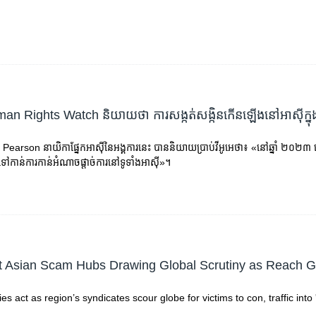
uman Rights Watch និយាយថា ការសង្កត់សង្កិនកើនឡើងនៅអាស៊ីក្នុ
ine Pearson នាយិកាផ្នែកអាស៊ីនៃអង្គការនេះ បាននិយាយប្រាប់វីអូអេថា៖ «នៅឆ្នាំ ២
ទៅកាន់ការកាន់អំណាចផ្តាច់ការនៅទូទាំងអាស៊ី»។
t Asian Scam Hubs Drawing Global Scrutiny as Reach 
es act as region’s syndicates scour globe for victims to con, traffic into