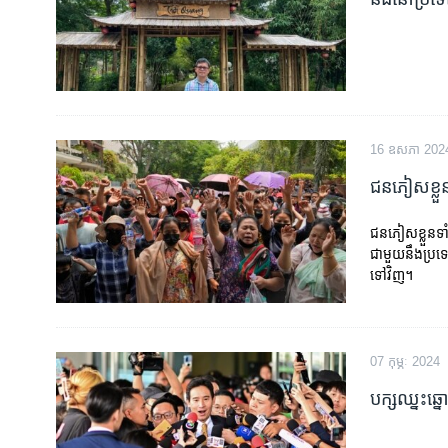
16 ឧសភា 202
ជន​ភៀស​ខ្លួន​
ជនភៀសខ្លួនទា
ជាមួយនឹងប្រទេសម
ទៅវិញ។
07 កុម្ភៈ 2024
បក្ស​ឈ្នះ​ឆ