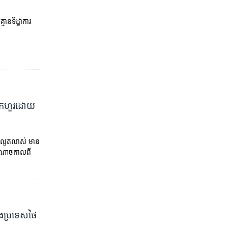
ានទិដ្ឋាការ
ក​ហួរ​ដោយ​
ច្ចលូតលាស់ មាន
អំណាចកាលពី
នុង​ប្រទេសថៃ​