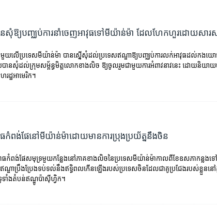
​បាន​សុំ​ឱ្យ​បញ្ឈប់​ការ​នាំ​ចេញ​អាវុធ​ទៅ​មីយ៉ាន់ម៉ា​ ដែល​ហែកហួរ​ដោយសារ​ស
ធ​​​មួយ​លើ​ប្រទេស​មីយ៉ាន់ម៉ា ​​បាន​ស្នើសុំ​​ដល់​ប្រទេស​ឥណ្ឌា​​ឱ្យ​បញ្ឈប់​ការ​​លក់​អាវុធ​​ដល់​កងយោធា
​បាន​សុំ​ដល់​ក្រុម​​សម្ព័ន្ធមិត្ត​លោក​ខាងលិច​​​ ឱ្យ​ចូលរួម​ជាមួយ​ការ​អំពាវនាវ​នេះ ដោយ​និយាយ​
សហរដ្ឋ​អាមេរិក។
​កំពង់ផែ​នៅ​មីយ៉ាន់ម៉ា​ដោយ​មាន​ការ​ប្រុង​ប្រយ័ត្ន​នឹង​ចិន
ោធ​កំពង់ផែ​សមុទ្រ​មួយ​កន្លែង​នៅ​ភាគ​ខាង​លិច​នៃ​ប្រទេស​មីយ៉ាន់ម៉ា​កាលពី​ខែ​ឧសភា​កន្លង​ទ
ណ្ឌា​ប្រឹងប្រែង​ទប់ទល់​នឹង​ឥទ្ធិពល​កើន​ឡើង​របស់​ប្រទេស​ចិន​ដែល​ជា​គូប្រជែង​របស់​ខ្លួន​នៅ​ក្ន
ូទាំង​តំបន់​ឥណ្ឌូ​ប៉ាស៊ីហ្វិក។