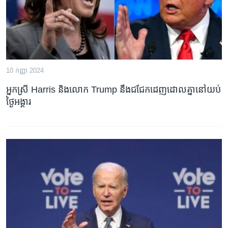
10 កញ្ញា 2024
អ្នកស្រី Harris និងលោក Trump នឹង​ជជែក​ដេញ​ដោល​គ្នា​នៅ​យប់​
ថ្ងៃអង្គារ