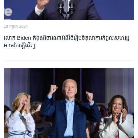
18 កក្កដា 2024
លោក Biden ​កំពុង​ពិចារណា​អំពី​វិធី​រៀបចំ​តុលាការ​កំពូល​សហរដ្ឋ​
អាមេរិក​ឡើងវិញ