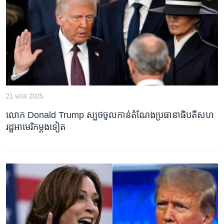
រចនា
សម្ព័ន្ធ​
Khmer English
រំលង​
និង​
បណ្តាញ​សង្គម
ចូល​
ទៅ​
កាន់​
ទំព័រ​
ភាសា
21 មករា 2025
ស្វែង​
រក
លោក Donald Trump ស្បថ​ចូល​កាន់​តំណែង​ប្រធានាធិបតី​សហ
រដ្ឋ​អាមេរិក​ម្តងទៀត