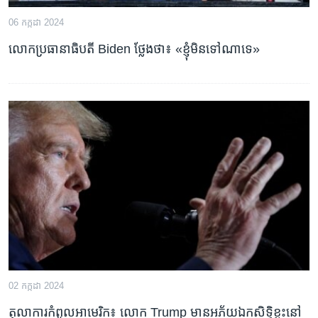
06 កក្កដា 2024
លោក​ប្រធានាធិបតី Biden ថ្លែង​ថា៖ «ខ្ញុំ​មិនទៅ​ណា​ទេ‍»
02 កក្កដា 2024
តុលាការ​កំពូល​អាមេរិក៖ លោក Trump មាន​អភ័យ​ឯកសិទ្ធិ​ខ្លះ​នៅ​