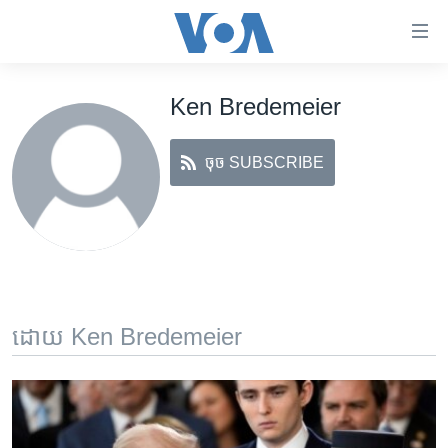
ភ្ជាប់​
ទៅ​
គេហទំព័រ​
Ken Bredemeier
កម្ពុជា
ទាក់ទង
រំលង​
អន្តរជាតិ
និង​
ចុច SUBSCRIBE
អាមេរិក
ចូល​
ទៅ​​
ចិន
ទំព័រ​
ហេឡូវីអូអេ
ព័ត៌មាន​​
តែ​
កម្ពុជាច្នៃប្រតិដ្ឋ
ម្តង
ព្រឹត្តិការណ៍ព័ត៌មាន
រំលង​
ដោយ Ken Bredemeier
និង​
ទូរទស្សន៍ / វីដេអូ​
ចូល​
វិទ្យុ / ផតខាសថ៍
ទៅ​
ទំព័រ​
កម្មវិធីទាំងអស់