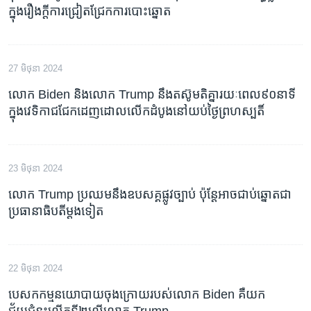
ក្នុង​រឿងក្តី​ការ​ជ្រៀតជ្រែក​ការ​បោះឆ្នោត
27 មិថុនា 2024
លោក Biden និង​លោក Trump នឹង​តស៊ូ​មតិគ្នា​រយៈពេល​៩០នាទី​
ក្នុង​វេទិកា​ជជែក​ដេញដោល​លើក​ដំបូង​នៅ​យប់​ថ្ងៃព្រហស្បតិ៍
23 មិថុនា 2024
លោក Trump ប្រឈម​​​​នឹង​​​​​ឧបសគ្គ​​​ផ្លូវ​ច្បាប់​​​​​ ប៉ុន្តែ​អាច​​ជាប់​ឆ្នោត​​​​​​​ជា​
ប្រធានាធិបតី​ម្តង​​​​ទៀត
22 មិថុនា 2024
បេសកកម្ម​នយោបាយ​ចុងក្រោយ​របស់​លោក Biden គឺ​យក​
ជ័យជំនះ​លើកទី២​លើ​លោក Trump