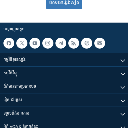
ព័ត៌មាន​​​​​​ផ្សេង​​​ទៀត
បណ្តាញ​សង្គម
កម្មវិធី​ទូរទស្សន៍
កម្មវិធី​វិទ្យុ
ព័ត៌មាន​តាមប្រធានបទ​
រៀន​​អង់គ្លេស
ទទួល​ព័ត៌មាន​តាម
អំពី​ VOA & ទំនាក់ទំនង