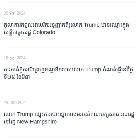
05 មីនា 2024
តុលាការកំពូល​អាមេរិក​អនុញ្ញាត​ឱ្យ​លោក​ Trump មាន​ឈ្មោះ​ក្នុង​
សន្លឹក​ឆ្នោត​​​​​​រដ្ឋ Colorado
16 កុម្ភៈ 2024
ការ​កាត់​ក្តី​ករណី​ព្រហ្មទណ្ឌ​ទី១​របស់​លោក Trump កំណត់​ធ្វើ​នៅ​ថ្ងៃ​
ទី២៥ ខែ​មីនា
24 មករា 2024
លោក Trump ឈ្នះការបោះឆ្នោតបឋមរបស់គណបក្សសាធារណរដ្ឋ
នៅរដ្ឋ New Hampshire