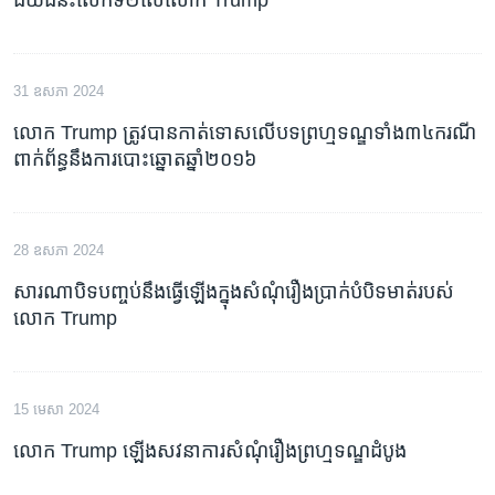
31 ឧសភា 2024
លោក Trump ត្រូវបានកាត់ទោសលើបទព្រហ្មទណ្ឌទាំង៣៤ករណី​
ពាក់ព័ន្ធ​នឹង​ការ​បោះឆ្នោត​ឆ្នាំ​២០១៦
28 ឧសភា 2024
សារណា​បិទ​បញ្ចប់​នឹង​ធ្វើឡើង​ក្នុង​សំណុំ​រឿង​ប្រាក់​បំបិទ​មាត់​របស់​
លោក Trump
15 មេសា 2024
លោក Trump ឡើងសវនាការសំណុំរឿងព្រហ្មទណ្ឌដំបូង