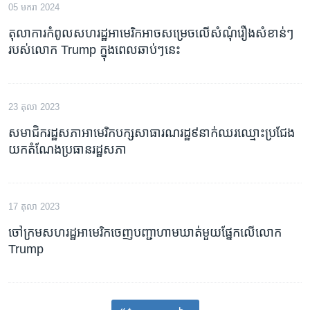
05 មករា 2024
តុលាការកំពូលសហរដ្ឋអាមេរិកអាចសម្រេចលើសំណុំរឿងសំខាន់ៗ
របស់លោក Trump ក្នុងពេលឆាប់ៗនេះ
23 តុលា 2023
សមាជិក​រដ្ឋសភា​អាមេរិក​បក្ស​សាធារណរដ្ឋ​៩នាក់​ឈរឈ្មោះ​ប្រជែង​
យក​តំណែង​ប្រធាន​រដ្ឋសភា
17 តុលា 2023
ចៅក្រម​សហរដ្ឋ​អាមេរិក​ចេញ​បញ្ជា​ហាម​ឃាត់​មួយ​ផ្នែក​លើ​លោក
Trump