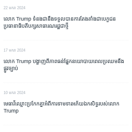
22 មករា 2024
លោក Trump ទំនង​ជា​នឹង​ទទួល​បាន​ការ​តែង​តាំង​ជា​បេក្ខជន​
ប្រធានាធិបតី​បក្ស​សាធារណ​រដ្ឋ​ជា​ថ្មី
17 មករា 2024
លោក Trump បង្ហាញពីភាពធន់ផ្នែកនយោបាយពេលប្រឈមនឹង
ផ្លូវច្បាប់
10 មករា 2024
មេធាវីឈ្លោះប្រកែកគ្នាអំពីការទាមទារអភ័យឯកសិទ្ធរបស់លោក
Trump