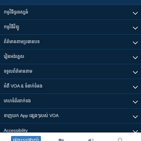
កម្មវិធី​ទូរទស្សន៍
កម្មវិធី​វិទ្យុ
ព័ត៌មាន​តាមប្រធានបទ​
រៀន​​អង់គ្លេស
ទទួល​ព័ត៌មាន​តាម
អំពី​ VOA & ទំនាក់ទំនង
គេហទំព័រ​​ទាក់ទង
ទាញយក​ App ផ្សេងៗ​របស់​ VOA
Accessibility
ផ្សាយផ្ទាល់