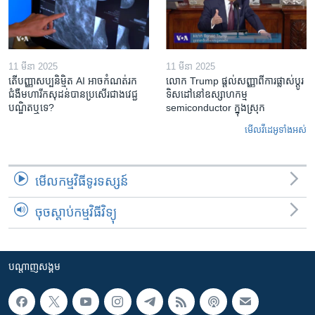
11 មីនា 2025
11 មីនា 2025
តើ​បញ្ញាសប្បនិម្មិត​ AI អាច​កំណត់​រក​
លោក Trump ផ្តល់សញ្ញាពីការផ្លាស់ប្តូរ
ជំងឺមហារីក​សុដន់​បាន​ប្រសើរ​ជាង​វេជ្ជ
ទិសដៅនៅឧស្សាហកម្ម
បណ្ឌិត​ឬ​ទេ?
semiconductor ក្នុងស្រុក
មើល​វីដេអូ​ទាំង​អស់
មើល​កម្មវិធី​ទូរទស្សន៍
ចុចស្តាប់កម្មវិធីវិទ្យុ
បណ្តាញ​សង្គម