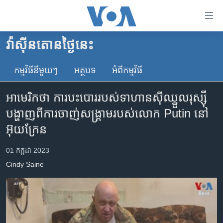
ភ្ជាប់​
ទៅ​
គេហទំព័រ​
វ៉ាស៊ីនតោន​ថ្ងៃ​នេះ
កម្ពុជា
ទាក់ទង
រំលង​
កម្មវិធី​នីមួយៗ
អត្ថបទ​
អំពី​កម្មវិធី​
អន្តរជាតិ
និង​
អាមេរិក
ចូល​
អាមេរិក​ថា​​ ការ​បះបោរ​របស់​ទាហាន​ស៊ីឈ្នួល​រុស្ស៊ី​ ​
ទៅ​​
ចិន
បង្ហាញ​ពី​ការ​ចាញ់​សង្គ្រាម​​របស់​លោក​ Putin​ នៅ​
ទំព័រ​
ហេឡូវីអូអេ
អ៊ុយក្រែន​​
ព័ត៌មាន​​
តែ​
កម្ពុជាច្នៃប្រតិដ្ឋ
01 កក្កដា 2023
ម្តង
ព្រឹត្តិការណ៍ព័ត៌មាន
រំលង​
Cindy​ Saine​
និង​
ទូរទស្សន៍ / វីដេអូ​
ចូល​
វិទ្យុ / ផតខាសថ៍
ទៅ​
ទំព័រ​
កម្មវិធីទាំងអស់