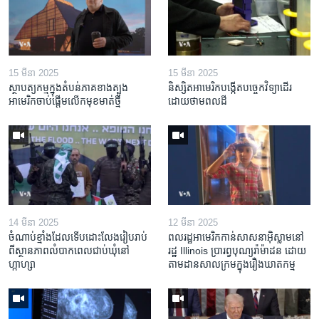
15 មីនា 2025
15 មីនា 2025
ស្ថាបត្យកម្ម​ក្នុង​តំបន់​ភាគ​ខាង​ត្បូង​
និស្សិត​អាមេរិក​បង្កើត​បច្ចេកវិទ្យា​ដើរ​
អាមេរិក​ចាប់ផ្តើម​លើក​មុខមាត់​ថ្មី
ដោយ​ថាមពល​ដី
14 មីនា 2025
12 មីនា 2025
ចំណាប់ខ្មាំង​ដែល​ទើប​ដោះលែង​រៀបរាប់​
ពលរដ្ឋអាមេរិក​កាន់សាសនា​អ៊ិស្លាម​នៅ
ពី​ស្ថានភាព​​លំបាក​ពេល​ជាប់​ឃុំ​នៅ​
រដ្ឋ Illinois ​ប្រារព្វបុណ្យរ៉ាម៉ាដន ​ដោយ​
ហ្កាហ្សា
តាម​ដាន​​សាលក្រមក្នុងរឿងឃាតកម្ម