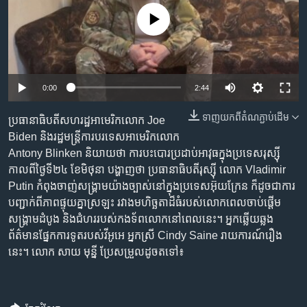
រចនា
សម្ព័ន្ធ​
No media source currently available
Khmer English
រំលង​
និង​
បណ្តាញ​សង្គម
ចូល​
ទៅ​
0:00
2:44
កាន់​
ទំព័រ​
ទាញ​យក​ពី​តំណភ្ជាប់​ដើម
ប្រធានាធិបតី​សហរដ្ឋ​អាមេរិក​លោក​ Joe
ភាសា
ស្វែង​
Biden​ និង​រដ្ឋមន្ត្រី​ការបរទេស​​អាមេរិក​លោក​
រក
Antony Blinken និយាយ​ថា​ ការ​បះបោរ​ប្រដាប់​អាវុធ​ក្នុង​ប្រទេស​រុស្ស៊ី​
កាល​ពី​ថ្ងៃ​ទី​២៤ ​ខែ​មិថុនា​ ​បង្ហាញ​ថា​ ប្រធានាធិបតី​រុស្ស៊ី​ លោក​ Vladimir
Putin កំពុង​ចាញ់​សង្គ្រាម​យ៉ាង​ច្បាស់​នៅ​ក្នុង​ប្រទេស​អ៊ុយក្រែន​ ក៏​ដូច​ជា​ការ​​​​
បញ្ជាក់​ពី​ភាព​ផ្ទុយ​គ្នា​ស្រឡះ​ រវាង​មហិច្ឆតា​ដ៏​​ធំ​របស់​លោក​ពេល​​ចាប់ផ្តើម​
សង្គ្រាម​ដំបូង​ និង​ជំហរ​របស់​កងទ័ព​លោក​នៅ​ពេល​នេះ។​ អ្នក​ឆ្លើយឆ្លង​
ព័ត៌មាន​​ផ្នែក​ការ​ទូត​​របស់​​​វីអូអេ អ្នកស្រី​ Cindy Saine រាយការណ៍​​រឿង​
នេះ។ លោក​ សាយ មុន្នី​ ប្រែសម្រួល​ដូច​តទៅ៖