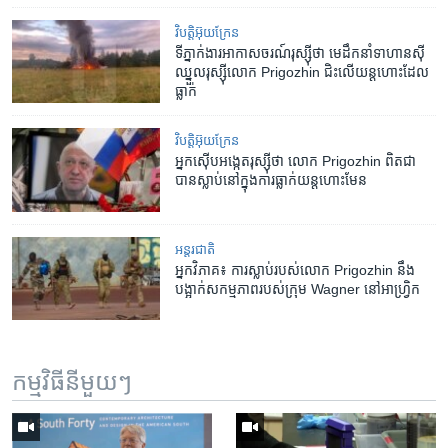
វិបត្តិអ៊ុយក្រែន
ទីភ្នាក់ងារ​អាកាសចរណ៍​រុស្ស៊ី​ថា មេដឹកនាំ​ទាហាន​ស៊ី​
ឈ្នួល​រុស្ស៊ី​លោក Prigozhin ជិះ​លើ​យន្តហោះ​ដែល​
ធ្លាក់
វិបត្តិអ៊ុយក្រែន
អ្នកស៊ើបអង្កេត​រុស្ស៊ី​ថា លោក Prigozhin ពិតជា​
បាន​ស្លាប់​នៅ​ក្នុង​ការធ្លាក់​យន្តហោះ​មែន
អន្តរជាតិ
អ្នកវិភាគ៖ ការស្លាប់​របស់​លោក Prigozhin នឹង​
បង្អាក់​សកម្មភាព​របស់​ក្រុម Wagner នៅ​អាហ្វ្រិក
កម្មវិធី​នីមួយៗ