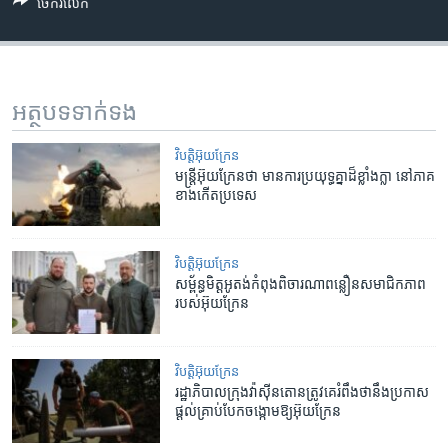
ចែករំលែក
អត្ថបទ​ទាក់ទង
វិបត្តិអ៊ុយក្រែន
មន្ត្រី​អ៊ុយក្រែន​ថា​ មាន​ការ​ប្រយុទ្ធគ្នា​ដ៏​ខ្លាំងក្លា​​ នៅ​ភាគ​
ខាងកើត​ប្រទេស​
វិបត្តិអ៊ុយក្រែន
សម្ព័ន្ធមិត្ត​​អូតង់​កំពុង​ពិចារណា​ពន្លឿន​សមាជិកភាព​
របស់​អ៊ុយក្រែន
វិបត្តិអ៊ុយក្រែន
រដ្ឋាភិបាល​ក្រុងវ៉ាស៊ីនតោន​ត្រូវ​គេ​​រំពឹង​ថា​​នឹង​ប្រកាស​​
ផ្តល់​គ្រាប់​បែក​ចង្កោម​ឱ្យ​អ៊ុយក្រែន