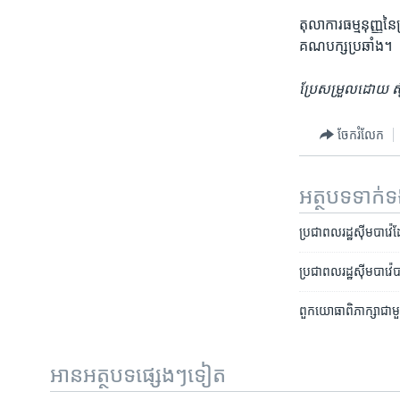
តុលាការ​ធម្មនុញ្ញ​នៃ
គណបក្ស​ប្រឆាំង។
ប្រែសម្រួលដោយ ស៊ូ 
ចែករំលែក
អត្ថបទ​ទាក់
ប្រជាពលរដ្ឋ​ស៊ីមបាវ៉េ​ដ
​ប្រជាពលរដ្ឋ​ស៊ីមបាវ៉
​ពួក​យោធា​ពិភាក្សា​ជាម
អានអត្ថបទផ្សេងៗទៀត