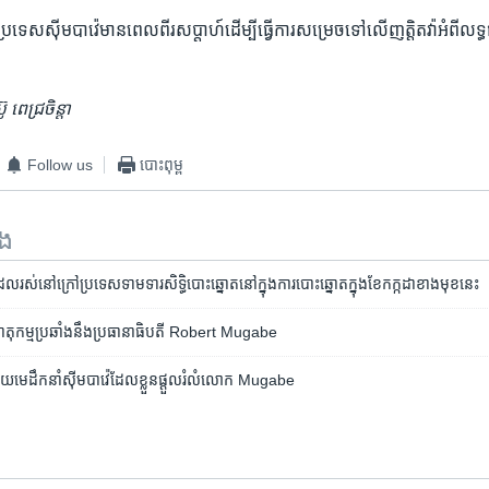
​ប្រទេស​ស៊ីមបាវ៉េ​មាន​ពេល​ពីរ​សប្តាហ៍​ដើម្បី​ធ្វើ​ការ​សម្រេច​ទៅ​លើ​ញត្តិ​តវ៉ា​អំពី​
ពេជ្រចិន្តា
Follow us
បោះពុម្ព
ទង
ែល​រស់នៅ​ក្រៅ​ប្រទេស​ទាមទារ​សិទ្ធិ​បោះឆ្នោត​នៅក្នុងការ​បោះឆ្នោត​ក្នុង​ខែ​កក្កដា​ខាង​មុខ​នេះ
េ​បាតុកម្ម​ប្រឆាំង​នឹង​ប្រធានាធិបតី​ Robert Mugabe
ួយ​មេដឹកនាំ​ស៊ីមបាវ៉េ​ដែល​ខ្លួន​ផ្ដួល​រំលំ​លោក Mugabe