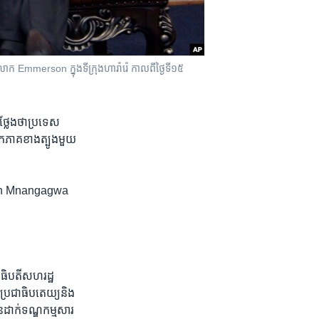
 Emmerson ក្នុង​ទីក្រុង​ហារ៉ារ៉េ កាល​ពី​ថ្ងៃទី​១៥
្លែង​ថា​ប្រទេស
្រិក​ភាគខាងត្បូង​មួយ​
merson Mnangagwa​
ាធិបតី​សហរដ្ឋ​
ិ​ប្រជាធិបតេយ្យ​និង​
​ដាក់​ទណ្ឌកម្មសារ​