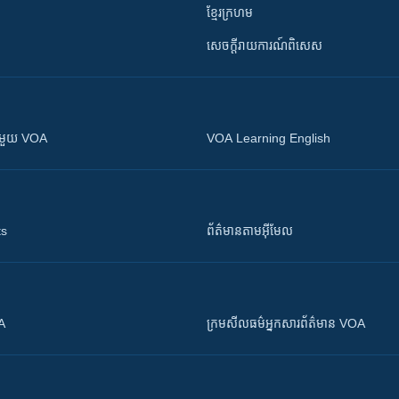
ខ្មែរក្រហម
សេចក្តីរាយការណ៍ពិសេស
ស​​ជាមួយ VOA
VOA Learning English
ts
ព័ត៌មាន​តាម​អ៊ីមែល
OA
ក្រម​​​សីលធម៌​​​អ្នក​​​សារព័ត៌មាន VOA