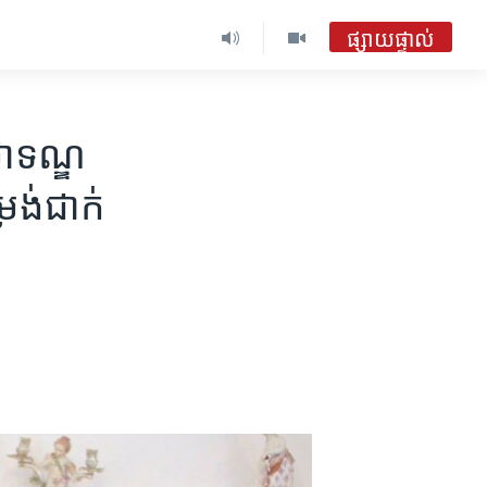
ផ្សាយផ្ទាល់
ថា​ទណ្ឌ
ង់​ជាក់​