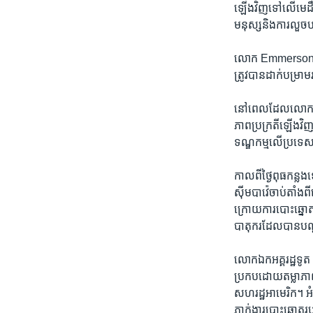
ឡើង​វិញ​ទៅ​លើ​មេដឹកនា
មនុស្ស​និង​ការ​លួច​
លោក ​Emmerson Mnang
ត្រូវ​បាន​ដាក់​បម្រាម​រ
នៅ​ពេល​ដែល​លោក​ Mna
ភាព​ប្រក្រតី​ឡើង​វិញ
ទណ្ឌកម្ម​លើ​ប្រទេស
កាល​ពី​ថ្ងៃ​ពុធ​កន្ល
ស៊ីមបាវ៉េ​ចាប់​តាំង​ព
ក្រោយ​ការ​បោះឆ្នោត​
បាតុករ​ដែល​បាន​បណ្
លោក​ឯកអគ្គរដ្ឋទូត N
ប្រកប​ដោយ​តម្លាភាព
សហរដ្ឋ​អាមេរិក។ ​អំព
ភ្នាក់ងារ​បោះឆ្នោត​របស