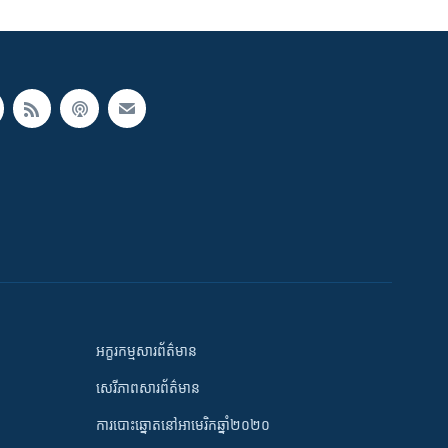
អក្ខរកម្មសារព័ត៌មាន
សេរីភាពសារព័ត៌មាន
ការបោះឆ្នោតនៅអាមេរិកឆ្នាំ២០២០