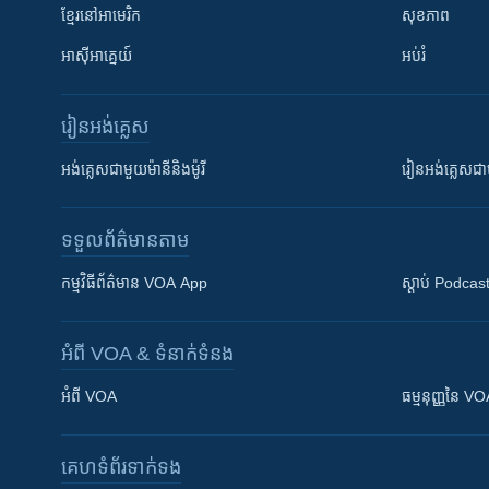
ខ្មែរ​នៅអាមេរិក
សុខភាព
អាស៊ីអាគ្នេយ៍
អប់រំ
រៀន​​អង់គ្លេស
អង់គ្លេស​ជាមួយ​ម៉ានី​និង​ម៉ូរី
រៀន​​​​​​អង់គ្លេ
ទទួល​ព័ត៌មាន​តាម
កម្មវិធី​ព័ត៌មាន VOA App
ស្តាប់ Podcas
អំពី​ VOA & ទំនាក់ទំនង
អំពី​ VOA
ធម្មនុញ្ញ​នៃ V
គេហទំព័រ​​ទាក់ទង