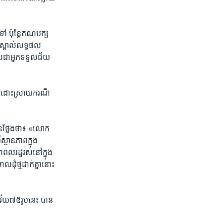
​ ប៉ុន្តែ​គណបក្ស​
​ស្គាល់​លទ្ធផល​
ជា​អ្នក​ទទួល​ជ័យ
ការ​ដោះស្រាយ​ករណី​
​ថ្លែង​ថា៖​ «លោក​
ស្ថានភាព​ក្នុង​
ពលរដ្ឋ​រស់​នៅ​ក្នុង​
ុំ​ថ្ម​ដាក់​គ្នា​នោះ​
យ​៧៥​រូប​នេះ​ បាន​