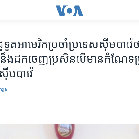
ឋទូត​អាមេរិក​ប្រចាំ​ប្រទេស​ស៊ីម​បាវ៉េ​
ា​នឹង​ដក​ចេញ​ប្រសិន​បើ​មាន​កំណែ​ទម្រ
ស៊ីមបាវ៉េ
nga