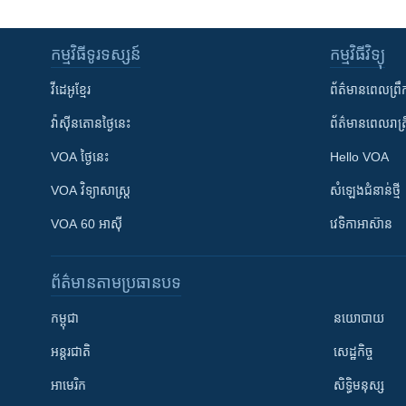
កម្មវិធី​ទូរទស្សន៍
កម្មវិធី​វិទ្យុ
វីដេអូ​ខ្មែរ
ព័ត៌មាន​ពេល​ព្រឹ
វ៉ាស៊ីនតោន​ថ្ងៃ​នេះ
ព័ត៌មាន​​ពេល​រាត្រ
VOA ថ្ងៃនេះ
Hello VOA
VOA ​វិទ្យាសាស្ត្រ
សំឡេង​ជំនាន់​ថ្មី
VOA 60 អាស៊ី
វេទិកា​អាស៊ាន
ព័ត៌មាន​តាមប្រធានបទ​
កម្ពុជា
នយោបាយ
អន្តរជាតិ
សេដ្ឋកិច្ច
អាមេរិក
សិទ្ធិមនុស្ស