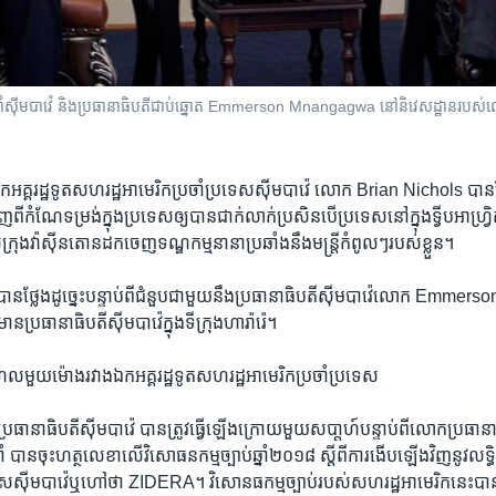
ាំ​ស៊ីមបាវ៉េ និង​ប្រធានាធិបតី​ជាប់​ឆ្នោត​ Emmerson Mnangagwa នៅ​និវេសដ្ឋាន​របស់​លោក
កអគ្គរដ្ឋទូត​សហរដ្ឋ​អាមេរិក​ប្រចាំ​ប្រទេសស៊ីមបាវ៉េ​ លោក Brian Nichols បាន​ថ
ហាញ​ពី​កំណែទម្រង់​ក្នុង​ប្រទេស​ឲ្យ​បាន​ជាក់លាក់​ប្រសិន​បើ​ប្រទេស​នៅក្នុង​ទ្វីបអាហ្វ
ល​ក្រុង​វ៉ាស៊ីនតោន​ដក​ចេញ​ទណ្ឌកម្ម​នានា​ប្រឆាំង​នឹង​មន្រ្តី​កំពូលៗ​របស់​ខ្លួន។
បាន​ថ្លែង​ដូច្នេះ​បន្ទាប់​ពី​ជំនួប​ជាមួយ​នឹង​ប្រធានាធិបតី​ស៊ីមបាវ៉េ​លោក ​Em
មាន​ប្រធានាធិបតី​ស៊ីមបាវ៉េ​ក្នុង​ទីក្រុង​ហារ៉ារ៉េ។
ល​មួយ​ម៉ោង​រវាង​ឯក​អគ្គរដ្ឋទូត​សហរដ្ឋ​អាមេរិក​ប្រចាំ​ប្រទេស
​ប្រធានាធិបតី​ស៊ីមបាវ៉េ​ បាន​ត្រូវ​ធ្វើ​ឡើង​ក្រោយ​មួយ​សបា្តហ៍​បន្ទាប់​ពី​លោក​ប្រធាន
បាន​ចុះ​ហត្ថលេខា​លើ​វិសោធន​កម្ម​ច្បាប់​ឆ្នាំ​២០១៨ ​ស្តី​ពី​ការ​ងើប​ឡើង​វិញ​នូវ​លទ្ធ
រទេស​ស៊ីមបាវ៉េ​ឬ​ហៅថា ​ZIDERA។ វិសោនធកម្ម​ច្បាប់​របស់​សហរដ្ឋ​អាមេរិក​នេះ​បាន