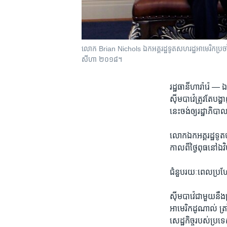
លោក Brian Nichols ឯក​អគ្គ​រដ្ឋទូត​សហរដ្ឋ​អាមេរិក​ប្រច
សីហា ២០១៨។
រដ្ឋធានី​ហារ៉ារ៉េ —
ឯ
ស៊ីមបាវ៉េ​ត្រូវតែ​បង្
នេះ​ចង់​ឲ្យ​រដ្ឋាភិបា
លោក​ឯក​អគ្គរដ្ឋទូត​
កាល​ពី​ថ្ងៃពុធ​នៅ​ឯ​វិ
ជំនួប​រយៈ​ពេល​ប្រហែ
ស៊ីមបាវ៉េ​ជា​មួយ​នឹង
អាមេរិកដូណាល់ ត្រាំ 
សេដ្ឋ​កិច្ច​របស់​ប្