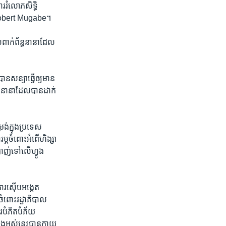
រ​រំលោភ​សិទ្ធិ​
លោក​Robert Mugabe។
ាក់​ព័ន្ធ​នានា​ដែល​
សន្យា​ធ្វើ​ឲ្យ​មាន​
េស​នានា​ដែល​បាន​ដាក់​
ង់​ក្នុង​ប្រទេស​
ម្ភ​ចំពោះ​អំពើ​ហិង្សា​
ាញ់​ទៅ​លើ​ហ្វូង​
រ​ស៊ើប​អង្កេត​
ំពោះ​រដ្ឋាភិបាល​
រ​បំភិតបំភ័យ​
ទាំងអស់​នេះ​បាន​ក្លាយ​