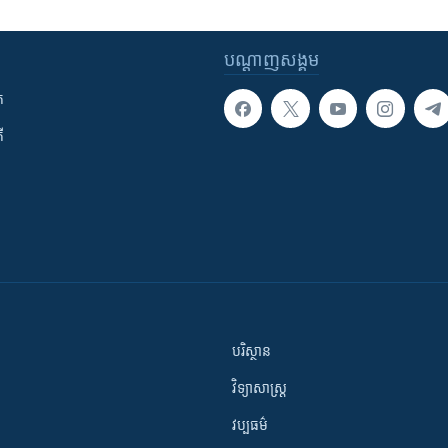
បណ្តាញ​សង្គម
ក
ី
បរិស្ថាន
វិទ្យាសាស្រ្ត
វប្បធម៌