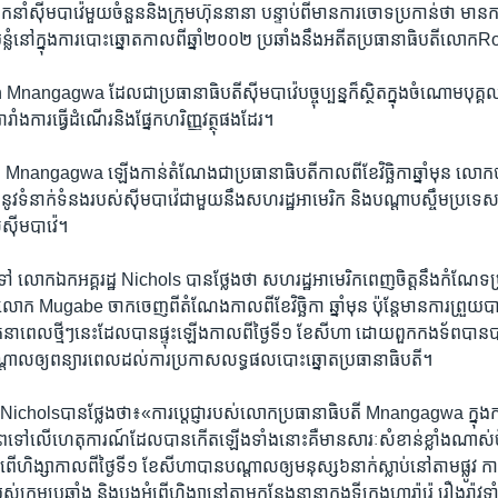
ំ​ស៊ីមបាវ៉េ​មួយ​ចំនួន​និង​ក្រុមហ៊ុន​នានា​ បន្ទាប់​ពី​មាន​ការ​ចោទ​ប្រកាន់​ថា ​មាន​កា
បន្លំ​នៅ​ក្នុង​ការ​បោះឆ្នោត​កាល​ពីឆ្នាំ​២០០២​ ប្រឆាំង​នឹង​អតីត​ប្រធានាធិបតី​
agwa​ ដែល​ជា​ប្រធានាធិបតី​ស៊ីមបាវ៉េ​បច្ចុប្បន្ន​ក៏​ស្ថិត​ក្នុង​ចំណោម​បុគ្គល​ព
ារាំង​ការ​ធ្វើ​ដំណើរ​និង​ផ្នែក​ហរិញ្ញ​វត្ថុ​ផង​ដែរ។
ngagwa​ ឡើង​កាន់​តំណែង​ជា​ប្រធានាធិបតី​កាល​ពី​ខែ​វិចិ្ឆកា​ឆ្នាំ​មុន​ លោក​បាន​
​នូវ​ទំនាក់​ទំនង​របស់​ស៊ីមបាវ៉េ​ជាមួយ​នឹង​សហ​រដ្ឋ​អាមេរិក​ និង​បណ្តា​បស្ចឹម​ប្រទ
​ស៊ីមបាវ៉េ។
ង​ទៅ​ លោក​ឯកអគ្គរដ្ឋ ​Nichols​ បាន​ថ្លែង​ថា​ សហរដ្ឋអាមេរិក​ពេញ​ចិត្ត​នឹង​កំណែ​ទម្រ
ី​លោក​ Mugabe​ ចាក​ចេញ​ពី​តំណែង​កាល​ពី​ខែ​វិច្ឆិកា ​ឆ្នាំមុន​ ប៉ុន្តែ​មាន​ការ​ព្រួយ​បារ
នា​ពេល​ថ្មីៗ​នេះ​ដែល​បាន​ផ្ទុះ​ឡើង​កាល​ពី​ថ្ងៃ​ទី១​ ខែសីហា​ ដោយ​ពួក​កងទ័ព​បាន​ប
តាល​ឲ្យ​ពន្យារ​ពេល​ដល់​ការ​ប្រកាស​លទ្ធផល​បោះ​ឆ្នោត​ប្រធានាធិបតី។
icholsបាន​ថ្លែង​ថា៖​«ការ​ប្តេជ្ញា​របស់​លោក​ប្រធានាធិបតី ​Mnangagwa​ ក្នុង​កា
​ទៅ​លើ​ហេតុការណ៍​ដែល​បាន​កើតឡើង​ទាំងនោះ​គឺ​មាន​សារៈ​សំខាន់​ខ្លាំង​ណាស់​ច
ើ​ហិង្សា​កាល​ពី​ថ្ងៃទី១​ ខែសីហា​បាន​បណ្តាល​ឲ្យ​មនុស្ស​៦​នាក់​ស្លាប់​នៅ​តាម​ផ្លូវ​ កា
់​ក្រុម​ប្រឆាំង និង​បង្ក​អំពើ​ហិង្សា​នៅ​តាម​កន្លែង​នានា​ក្នុង​ទីក្រុង​ហារ៉ារ៉េ រឿង​រ៉ាវ​