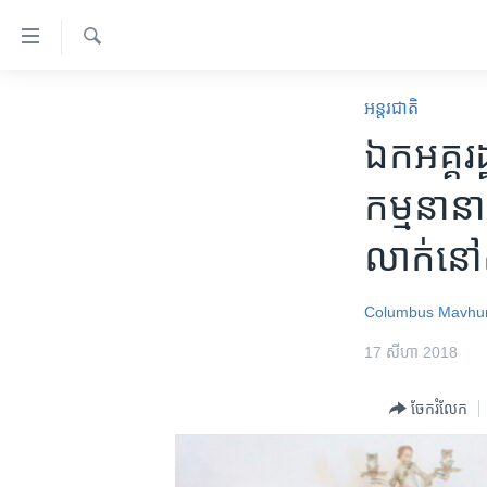
ភ្ជាប់​
ទៅ​
គេហទំព័រ​
ស្វែង​
កម្ពុជា
រក
អន្តរជាតិ
ទាក់ទង
អន្តរជាតិ
ឯកអគ្គរដ្
រំលង​
និង​
អាមេរិក
កម្ម​នាន
ចូល​
ចិន
ទៅ​​
លាក់​នៅ​
ទំព័រ​
ហេឡូវីអូអេ
ព័ត៌មាន​​
កម្ពុជាច្នៃប្រតិដ្ឋ
តែ​
Columbus Mavhu
ម្តង
ព្រឹត្តិការណ៍ព័ត៌មាន
17 សីហា 2018
រំលង​
ទូរទស្សន៍ / វីដេអូ​
និង​
ចែករំលែក
ចូល​
វិទ្យុ / ផតខាសថ៍
ទៅ​
កម្មវិធីទាំងអស់
ទំព័រ​