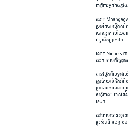
ជា​ក្តីបារម្ភ​យ៉ាង​ខ្លា
លោក​ Mnangagwa​ បា
ប្រឆាំង​បាន​ប្តឹង​ត
បោះឆ្នោត​ ហើយ​បាន
ជម្នះ​ពិត​ប្រាកដ។
លោក​ Nichols​ បាន​ថ
នេះ។ កាល​ពី​ថ្ង
បាន​ថ្លែង​ពី​លទ្ធផ
ត្រូវ​តែ​យល់​ដឹង​អំពី
ប្រទេស​នា​ពេល​បច្ចុប
សន្តិភាព។ មាន​តែ​សន្
ទេ»។
នៅ​ពេល​ចោទ​សួរ​ពាក
ផ្ទុះ​សំណើច​បន្ទាប់