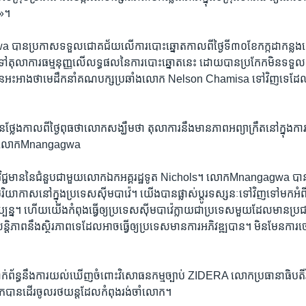
ំង»។
ន​ប្រកាស​ទទួល​ជោគជ័យ​លើ​ការ​បោះ​ឆ្នោត​កាល​ពីថ្ងៃ​ទី​៣០​ខែ​កក្កដា​កន្លង​ទៅ
វ៉ា​ទៅ​តុលាការ​ធម្មនុញ្ញ​លើ​លទ្ធផល​នៃ​ការ​បោះឆ្នោត​នេះ​ ដោយ​បាន​ប្រកែក​មិន​ទទួល
​អះ​អាង​ថា​មេដឹកនាំ​គណបក្ស​ប្រឆាំង​លោក ​Nelson Chamisa​ ទៅ​វិញ​ទេ​ដែល​
្លែង​កាល​ពី​ថ្ងៃពុធ​ថា​លោក​សង្ឃឹម​ថា​ តុលាការ​នឹង​មាន​ភាព​អព្យាក្រឹត​នៅក្នុង​
ៃពុធ​លោកMnangagwa
ល​វិជ្ជមាន​នៃ​ជំនួប​ជាមួយ​លោក​ឯកអគ្គរដ្ឋទូត ​Nichols។ លោក​Mnangagwa​ បាន
​បរិយាកាស​នៅ​ក្នុង​ប្រទេស​ស៊ីមបាវ៉េ។ យើង​បាន​ផ្លាស់​ប្តូរ​ទស្សនៈ​ទៅ​វិញ​ទៅ​មក​អំពី​
្បន្ន។ ហើយ​យើង​កំពុង​ធ្វើ​ឲ្យ​ប្រទេស​ស៊ីមបាវ៉េ​ក្លាយ​ជា​ប្រទេស​មួយ​ដែល​មាន​ប្រជា
តិភាព​នឹង​ស្ថិរភាព​ទេ​ដែល​អាច​ធ្វើ​ឲ្យ​ប្រទេស​មាន​ការអភិវឌ្ឍ​បាន។ មិន​មែន​ការ​ចោល​ដ
់​ព័ន្ធ​នឹង​ការ​យល់​ឃើញ​ចំពោះ​វិសោធន​កម្ម​ច្បាប់ ​ZIDERA លោក​ប្រធានាធិបតី​វ័
​មក​បាន​ដើរ​ចូល​រថយន្ត​ដែល​កំពុង​រង់ចាំ​លោក។