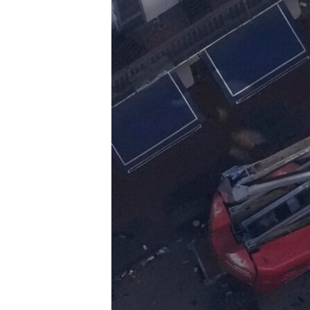
រចនា
សម្ព័ន្ធ​
រំលង​
និង​
ចូល​
ទៅ​
កាន់​
ទំព័រ​
ស្វែង​
រក