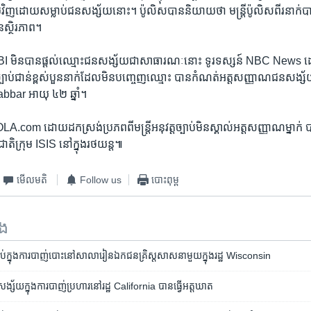
វិញ​ដោយ​សម្លាប់​ជនសង្ស័យ​នោះ។ ប៉ូលិស​បាន​និយាយ​ថា មន្ត្រី​ប៉ូលិស​ពីរ​នាក់​បាន​រង
ន​ស្ថិរភាព។
មិន​បាន​ផ្តល់ឈ្មោះ​ជនសង្ស័យ​ជាសាធារណៈ​នោះ ទូរទស្សន៍ NBC News 
ត្ត​ច្បាប់ជាន់ខ្ពស់​បួននាក់​ដែល​មិនបញ្ចេញ​ឈ្មោះ បាន​កំណត់​អត្តសញ្ញាណ​ជនសង្ស
bar អាយុ ៤២ ឆ្នាំ។
com ដោយ​ដកស្រង់​ប្រភពពីមន្ត្រី​អនុវត្ត​ច្បាប់​មិន​ស្គាល់អត្តសញ្ញាណ​ម្នាក់
តិក្រុម ISIS នៅ​ក្នុង​រថយន្ត៕
មើល​មតិ
Follow us
បោះពុម្ព
ទង
លាប់​ក្នុង​ការ​បាញ់​បោះ​នៅ​សាលារៀន​ឯកជន​គ្រិស្ត​សាសនា​មួយ​ក្នុងរដ្ឋ Wisconsin
សង្ស័យ​ក្នុង​ការបាញ់​ប្រហារ​នៅ​រដ្ឋ California បាន​ធ្វើ​អត្តឃាត