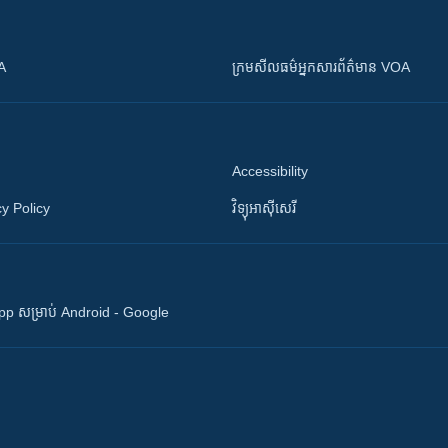
OA
ក្រម​​​សីលធម៌​​​អ្នក​​​សារព័ត៌មាន VOA
Accessibility
y Policy
វិទ្យុ​អាស៊ី​សេរី
 App សម្រាប់ Android - Google