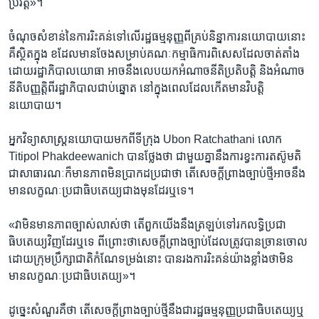
ប្រវត្តិ»។​
ចំណុច​សំខាន់​នៃ​ការ​រិះគន់​ទៅ​លើ​រដ្ឋ​ធម្មនុញ្ញ​ពី​គ្រប់​និន្នាការ​នយោបាយ​នោះ​
គឺ​ស្ថិត​ក្នុង​ ខ​ដែល​មាន​ចែង​សម្រាប់​គណៈ​កម្មា​ធិការ​ពិសេស​ដែល​ចាត់​តាំង​
ដោយ​រដ្ឋាភិបាល​យោធា​ អាច​នឹង​លេប​យក​អំណាច​នីតិ​ប្រតិបត្តិ​ និង​អំណាច​
នីតិ​បញ្ញត្តិ​ពី​រដ្ឋាភិបាល​ជាប់​ឆ្នោត​ នៅ​ក្នុង​ពេល​ដែល​កើត​មាន​វិបត្តិ​
នយោបាយ។​
អ្នក​វិទ្យាសាស្ត្រ​នយោបាយ​មក​ពី​ទីក្រុង​ Ubon Ratchathani លោក​
Titipol Phakdeewanich ​បាន​ថ្លែង​ថា​ ជាមួយ​គ្នា​នឹង​ការ​ខ្វះ​ការ​តស៊ូ​មតិ​
ជា​សាធារណៈ​ក៏​មានភាព​មិន​ប្រាកដ​ប្រជា​ថា​ តើ​សេចក្ដី​ព្រាង​ច្បាប់​ថ្មី​អាច​នឹង​
មាន​លក្ខណៈ​ប្រជាធិបតេយ្យ​ជាង​មុន​ដែរ​ឬ​ទេ។
«វា​មិន​មាន​ភាព​ច្បាស់​លាស់​ថា​ តើ​ពួក​យើង​នឹង​ត្រឡប់​ទៅ​រក​លទ្ធិ​ប្រជា
ធិបតេយ្យ​វិញ​ដែរ​ឬ​ទេ​ ពី​ព្រោះ​ថាសេចក្ដី​ព្រាង​ច្បាប់​ដែល​ត្រូវ​បាន​ច្រាន​ចោល​
ដោយ​ក្រុម​ប្រឹក្សា​ជាតិ​កំណែ​ទម្រង់​នោះ​ បាន​រង​ការ​រិះគន់​យ៉ាង​ខ្លាំង​ថា​មិន​
មាន​លក្ខណៈ​ប្រជាធិបតេយ្យ»។​
ដូច្នេះ​សំណួរ​គឺ​ថា​ តើ​សេចក្ដី​ព្រាង​ច្បាប់​ថ្មី​នឹងជា​រដ្ឋ​ធម្មនុញ្ញ​ប្រជាធិបតេយ្យ​ឬ​