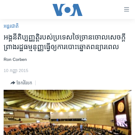
ភ្ជាប់​
ទៅ​
គេហទំព័រ​
អន្តរជាតិ
កម្ពុជា
ទាក់ទង
អង្គ​នីតិ​ប្បញ្ញត្តិ​របស់​ប្រទេស​ថៃ​ច្រាន​ចោល​សេចក្ដី​
រំលង​
អន្តរជាតិ
ព្រាង​​រដ្ឋ​ធម្មនុញ្ញ​ធ្វើ​ឲ្យ​ការ​បោះ​ឆ្នោត​ពន្យារ​ពេល
និង​
អាមេរិក
ចូល​
Ron Corben
ទៅ​​
ចិន
ទំព័រ​
10 កញ្ញា 2015
ហេឡូវីអូអេ
ព័ត៌មាន​​
ចែករំលែក
តែ​
កម្ពុជាច្នៃប្រតិដ្ឋ
ម្តង
ព្រឹត្តិការណ៍ព័ត៌មាន
រំលង​
និង​
ទូរទស្សន៍ / វីដេអូ​
ចូល​
វិទ្យុ / ផតខាសថ៍
ទៅ​
ទំព័រ​
កម្មវិធីទាំងអស់