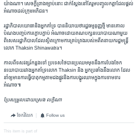
យ៉ាង​ណា។​ សេចក្ដីព្រាង​ច្បាប់​នោះ​ ជាក់​ស្ដែង​នៅ​តែរួម​បញ្ចូល​កត្តា​ដែល​ផ្ដល់​
អំណាច​ដល់​ក្រុម​អភិជន។
រដ្ឋាភិបាល​យោធា​និង​អ្នក​គាំទ្រ​ បាន​និយាយ​ថា​រដ្ឋធម្មនុញ្ញ​ថ្មី​ មាន​គោល​
បំណងបញ្ចប់​ការ​ក្ដោប​ក្ដាប់​ អំណាច​ដោយ​គណបក្ស​នយោបាយ​ណា​មួយ​
ពិសេស​រដ្ឋាភិបាល​ដែល​ស្ថិត​ក្រោម​ការ​គ្រប់​គ្រង​របស់​អតីត​នាយក​រដ្ឋ​មន្ត្រី​
លោក​ Thaksin Shinawatra។
កាលពី​ទសវត្សរ៍​កន្លង​ទៅ​ ប្រទេស​ថៃ​បាន​ប្រឈម​មុខ​នឹង​ការ​បែង​ចែក​
នយោបាយ​រវាង​អ្នក​គាំទ្រ​លោក​ Thaksin ​និង​ អ្នក​ប្រឆាំង​នឹង​លោក​ ដែល​
នាំ​ឲ្យ​មាន​ការ​ធ្វើ​បាតុកម្ម​តាម​ដង​ផ្លូវ​និង​ការ​បង្ហូរ​ឈាម​ក្នុង​ការ​ទាមទារ​
អំណាច៕​
ប្រែ​សម្រួល​ដោយ​ស្រេង​ លក្ខិណា
ចែករំលែក
Follow us
This item is part of