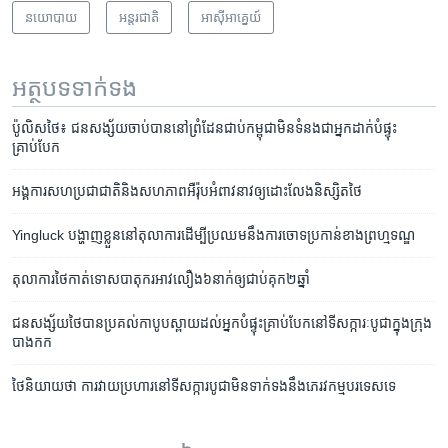
នយោបាយ
អន្តរជាតិ
អាស៊ី​អាគ្នេយ៍
អត្ថបទ​ទាក់ទង
ប៉ូលិស​ថៃ៖ ជន​សង្ស័យ​ចាប់​បាន​នៅ​ព្រំដែន​ជាប់​កម្ពុជា​មិន​ទំនង​ជា​អ្នក​ដាក់​បំផ្ទុះ
គ្រាប់បែក
អង្គការ​សហប្រជាជាតិ​និង​សហភាព​អឺរ៉ុប​អំពាវនាវ​ឲ្យ​ដោះលែង​និស្សិត​ថៃ
Yingluck ​បង្ហាញ​ខ្លួន​នៅ​តុលាការ​ដើម្បី​ប្រឈម​នឹង​ការចោទ​ប្រកាន់​ខាង​ព្រហ្មទណ្ឌ
តុលាការ​ថៃកាត់​ទោស​បាតុករ​អាវ​លឿង​៦​នាក់​​​ឲ្យ​ជាប់​គុក​២​ឆ្នាំ​
ជនសង្ស័យ​ថៃ​បាន​ប្រគល់​កាបូប​ស្ពាយ​ដល់​អ្នក​បំផ្ទុះ​គ្រាប់បែក​នៅ​ទី​សក្ការៈបូជា​ក្នុង​ក្រុង​
បាងកក
ថៃ​និយាយ​ថា ការ​វាយប្រហារ​នៅ​ទី​សក្ការបូជា​មិន​ទាក់ទង​នឹង​ភេរវកម្ម​បរទេស​ទេ