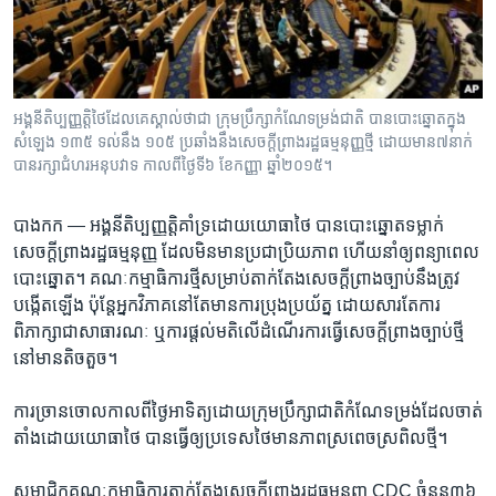
រចនា
សម្ព័ន្ធ​
Khmer English
រំលង​
និង​
បណ្តាញ​សង្គម
ចូល​
អង្គ​នីតិ​ប្បញ្ញត្តិ​ថៃ​ដែល​គេ​ស្គាល់​ថា​ជា​ ក្រុមប្រឹក្សា​កំណែទម្រង់​ជាតិ បាន​បោះឆ្នោត​ក្នុង​
ទៅ​
សំឡេង ១៣៥ ទល់​នឹង​ ១០៥ ប្រឆាំង​នឹង​សេចក្តីព្រាង​រដ្ឋធម្មនុញ្ញថ្មី ដោយ​មាន​៧នាក់
កាន់​
បាន​រក្សាជំហរ​អនុបវាទ កាលពីថ្ងៃទី៦ ខែកញ្ញា ឆ្នាំ២០១៥។
ទំព័រ​
ភាសា
ស្វែង​
បាងកក —
អង្គ​នីតិ​ប្បញ្ញត្តិ​គាំទ្រ​ដោយ​យោធា​ថៃ​ បាន​បោះ​ឆ្នោត​ទម្លាក់​
រក
សេចក្ដី​ព្រាង​រដ្ឋ​ធម្មនុញ្ញ​ ដែល​មិន​មាន​ប្រជាប្រិយភាព​ ហើយ​នាំ​ឲ្យ​ពន្យា​ពេល​
បោះ​ឆ្នោត។​ គណៈកម្មាធិការ​ថ្មី​សម្រាប់​តាក់​តែង​សេចក្តី​ព្រាង​ច្បាប់​នឹង​ត្រូវ​
បង្កើត​ឡើង​ ប៉ុន្តែ​អ្នក​វិភាគ​នៅ​តែ​មាន​ការ​ប្រុង​ប្រយ័ត្ន​ ដោយ​សារ​តែ​ការ​
ពិភាក្សា​ជា​សាធារណៈ​ ឬ​ការ​ផ្តល់​មតិ​លើ​ដំណើរ​ការ​ធ្វើ​សេចក្តី​ព្រាង​ច្បាប់​ថ្មី​
នៅ​មាន​តិចតួច។​
ការ​ច្រាន​ចោល​កាល​ពី​ថ្ងៃ​អាទិត្យ​ដោយ​ក្រុម​ប្រឹក្សា​ជាតិ​កំណែ​ទម្រង់​ដែល​ចាត់​
តាំង​ដោយ​យោធា​ថៃ​ បាន​ធ្វើ​ឲ្យ​ប្រទេស​ថៃ​មាន​ភាព​ស្រពេច​ស្រពិល​ថ្មី។​
សមាជិក​គណៈកម្មាធិការ​តាក់តែង​សេចក្ដី​ព្រាងរដ្ឋ​ធម្មនុញ្ញ​ CDC ​ចំនួន​៣៦​