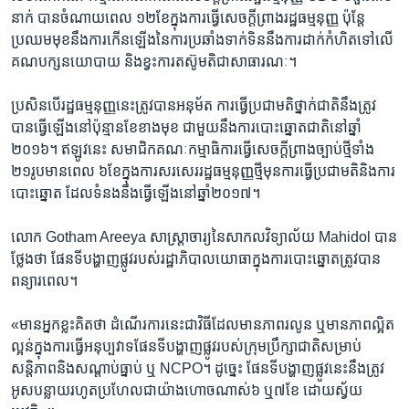
នាក់​ បាន​ចំណាយ​ពេល​ ១២ខែ​ក្នុង​ការ​ធ្វើ​សេចក្ដី​ព្រាងរដ្ឋ​ធម្មនុញ្ញ​ ប៉ុន្តែ​
ប្រឈម​មុខ​នឹង​ការ​កើន​ឡើង​នៃ​ការ​ប្រឆាំង​ទាក់​ទិន​នឹង​ការ​ដាក់​កំហិត​ទៅ​លើ
គណបក្ស​នយោបាយ​ និង​ខ្វះ​ការ​តស៊ូ​មតិ​ជា​សាធារណៈ។​
ប្រសិន​បើរដ្ឋ​ធម្មនុញ្ញ​នេះ​ត្រូវ​បាន​អនុម័ត​ ការ​ធ្វើ​ប្រជា​មតិ​ថ្នាក់​ជាតិ​នឹង​ត្រូវ​
បាន​ធ្វើ​ឡើង​នៅ​ប៉ុន្មាន​ខែ​ខាង​មុខ​ ជា​មួយ​នឹង​ការ​បោះឆ្នោត​ជាតិ​នៅ​ឆ្នាំ​
២០១៦។ ឥឡូវ​នេះ​ សមាជិក​គណៈកម្មាធិការ​ធ្វើ​សេចក្ដី​ព្រាង​ច្បាប់​ថ្មី​ទាំង​
២១រូប​មាន​ពេល​ ៦ខែ​ក្នុង​ការ​សរសេរ​រដ្ឋ​ធម្មនុញ្ញ​ថ្មី​មុន​ការ​ធ្វើ​ប្រជា​មតិ​និង​ការ​
បោះ​ឆ្នោត​ ដែល​ទំនង​នឹង​ធ្វើ​ឡើង​នៅ​ឆ្នាំ​២០១៧។​
លោក Gotham Areeya ​សាស្ត្រាចារ្យ​នៃ​សាកលវិទ្យាល័យ​ Mahidol ​បាន​
ថ្លែង​ថា​ ផែន​ទី​បង្ហាញ​ផ្លូវ​របស់​រដ្ឋាភិបាល​យោធា​ក្នុង​ការ​បោះ​ឆ្នោត​ត្រូវ​បាន​
ពន្យារ​ពេល។​
«មាន​អ្នក​ខ្លះ​គិត​ថា​ ដំណើរ​ការ​នេះ​ជា​វិធី​ដែល​មាន​ភាព​រលូន​ ឬ​មាន​ភាព​ល្អិត​
ល្អន់​ក្នុង​ការ​ធ្វើ​អនុប្បវាទ​ផែន​ទី​បង្ហាញ​ផ្លូវ​របស់​ក្រុម​ប្រឹក្សា​ជាតិ​សម្រាប់​
សន្តិភាព​និង​សណ្ដាប់​ធ្នាប់ ​ឬ ​NCPO។ ដូច្នេះ​ ផែន​ទី​បង្ហាញ​ផ្លូវ​នេះ​នឹង​ត្រូវ​
អូស​បន្លាយ​រហូត​ប្រហែល​ជា​យ៉ាង​ហោច​ណាស់​៦ ឬ​៧​ខែ​ ដោយ​ស្វ័យ​