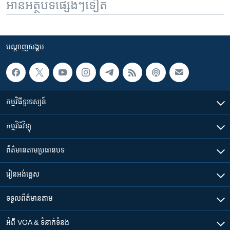
អានអត្ថបទផ្សេងៗទៀត
បណ្តាញ​សង្គម
កម្មវិធី​ទូរទស្សន៍
កម្មវិធី​វិទ្យុ
ព័ត៌មាន​តាមប្រធានបទ​
រៀន​​អង់គ្លេស
ទទួល​ព័ត៌មាន​តាម
អំពី​ VOA & ទំនាក់ទំនង