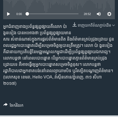
រចនា
No media source currently available
សម្ព័ន្ធ​
Khmer English
រំលង​
0:00
28:52
និង​
បណ្តាញ​សង្គម
ទាញ​យក​ពី​តំណភ្ជាប់​ដើម
ចូល​
អ្នកជំនាញ​ខាង​ប្រព័ន្ធ​ផ្សព្វផ្សាយ​គឺ​លោក ប៉ា
ទៅ​
ងួនទៀង បាន​អះអាង​ថា ប្រព័ន្ធ​ផ្សព្វផ្សាយ​មាន​
កាន់​
សារៈសំខាន់​ណាស់​ក្នុងការ​ផ្តល់​ព័ត៌មាន​ពិត និង​ព័ត៌មាន​គ្រប់​ជ្រុងជ្រោយ ជូន​
ទំព័រ​
ពលរដ្ឋ​អ្នក​បោះឆ្នោត​ដើម្បី​សម្រេច​ចិត្ត​ឲ្យ​បាន​ត្រឹមត្រូវ។ លោក ប៉ា ងួនទៀង
ភាសា
ស្វែង​
គឺជា​នាយកប្រតិបត្តិ​នៃ​មជ្ឈមណ្ឌល​កម្ពុជា​ដើម្បី​ប្រព័ន្ធ​ផ្សព្វផ្សាយ​ឯករាជ្យ។
រក
លោក​បន្ត​ថា នៅ​ពេល​បោះឆ្នោត បើ​អ្នក​បោះឆ្នោត​គ្មាន​ព័ត៌មាន​គ្រប់​ជ្រុង
ជ្រោយ​ទេ គឺ​អាច​ធ្វើ​ឲ្យ​អ្នក​បោះឆ្នោត​សម្រេច​ចិត្ត​ខុស។ លោកបន្ត​ថា
រដ្ឋាភិបាល​ជា​អ្នក​ខាតបង់​នៅពេល​ព្យាយាម​បិទ ឬ​រឹតត្បិត​បណ្តាញ​ព័ត៌មាន។
(លោក​សុខ ខេមរា, Hello VOA, វ៉ាស៊ីនតោន/ភ្នំពេញ, ៣១ សីហា
២០១៧)
ចែករំលែក