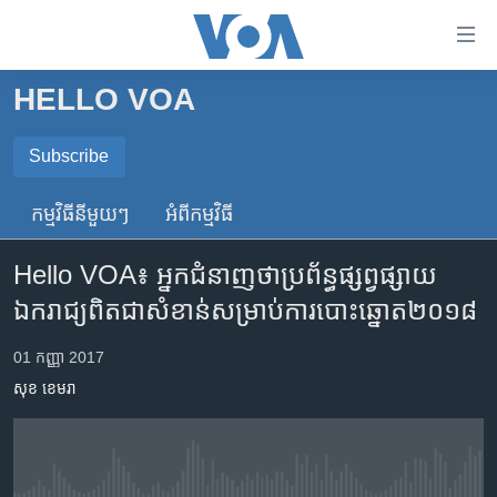
ភ្ជាប់​
ទៅ​
គេហទំព័រ​
HELLO VOA
កម្ពុជា
ទាក់ទង
រំលង​
អន្តរជាតិ
Subscribe
និង​
SUBSCRIBE
អាមេរិក
ចូល​
កម្មវិធី​នីមួយៗ
អំពី​កម្មវិធី​
ទៅ​​
ចិន
ទទួល​​​សេវា​​​ Podcast
ទំព័រ​
Hello VOA៖ អ្នក​ជំនាញ​ថា​ប្រព័ន្ធ​ផ្សព្វផ្សាយ​
ហេឡូវីអូអេ
ព័ត៌មាន​​
ឯករាជ្យ​ពិតជា​សំខាន់​សម្រាប់​ការ​បោះឆ្នោត​២០១៨
តែ​
កម្ពុជាច្នៃប្រតិដ្ឋ
ម្តង
ព្រឹត្តិការណ៍ព័ត៌មាន
01 កញ្ញា 2017
រំលង​
សុខ ខេមរា
និង​
ទូរទស្សន៍ / វីដេអូ​
ចូល​
វិទ្យុ / ផតខាសថ៍
ទៅ​
ទំព័រ​
កម្មវិធីទាំងអស់