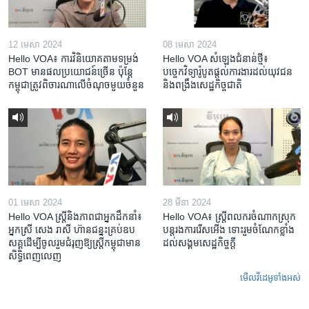
12 មេសា 2024
08 មេសា 2024
Hello VOA៖ ការ​វិនិយោគ​តាម​ទម្រង់ ​
Hello VOA សំឡេង​ជំនាន់​ថ្មី៖
BOT​ មាន​ផល​ប្រយោជន៍​ច្រើន ប៉ុន្តែ​
បច្ចេកវិទ្យា​រ៉ូបូត​ផ្តល់​ការងារ​ដល់​យុវជន
កម្ពុជា​ត្រូវ​ពិចារណា​លើ​ចំណុច​មួយ​ចំនួន
និង​ពង្រឹង​​សេដ្ឋកិច្ច​ជាតិ​​​​​​
01 មេសា 2024
28 មីនា 2024
Hello VOA ស្ត្រីនិងភាពជាអ្នកដឹកនាំ៖
Hello VOA៖ ស្រ្តីពលករចំណាកស្រុក
អ្នកស្រី សេង រាសី ហ៊ានជន្នះគ្រប់ឧប
បន្តរងការរើសអើង ទោះរួមចំណែកខ្លាំង
សគ្គដើម្បីចូលរួមជំរុញឱ្យស្រ្តីកម្ពុជាមាន
ដល់សង្គមសេដ្ឋកិច្ចក្តី
សិទ្ធិពេញលេញ
មើល​វីដេអូ​ទាំង​អស់