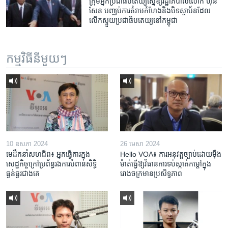
ក្រុម​អ្នក​ប្រជា​ធិបតេយ្យ​ស្នើ​ឱ្យ​រដ្ឋាភិបាល​លោក​ ​ហ៊ុន
សែន​ បញ្ឈប់​ការ​គំរាម​កំហែង​និង​បិទ​ស្ថាប័ន​ដែល​
លើកស្ទួយ​ប្រជា​ធិបតេយ្យ​នៅ​កម្ពុជា
កម្មវិធី​នីមួយៗ
10 ឧសភា 2024
26 មេសា 2024
មេដឹកនាំសហជីព៖ អ្នកធ្វើការក្នុង
Hello VOA៖ ការអនុវត្ត​ច្បាប់​ដោយ​ម៉ឺង
សេដ្ឋកិច្ចក្រៅប្រព័ន្ធរងការបំពានសិទ្ធិ
ម៉ាត់​ធ្វើ​ឱ្យ​វិធានការ​ទប់ស្កាត់​កម្តៅ​ក្នុង​
ធ្ងន់ធ្ងរជាងគេ
រោងចក្រ​មាន​ប្រសិទ្ធភាព​​