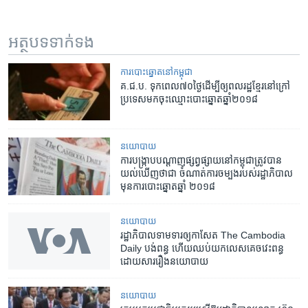
អត្ថបទ​ទាក់ទង
​ការ​បោះឆ្នោត​​នៅ​កម្ពុជា
គ.ជ.ប.​ ​ទុកពេល​៧០ថ្ងៃ​ដើម្បីឲ្យ​​​ពលរដ្ឋ​ខ្មែរ​នៅ​ក្រៅ​
ប្រទេស​មក​ចុះ​ឈ្មោះ​បោះឆ្នោត​ឆ្នាំ​២០១៨
នយោបាយ
ការ​បង្រ្កាប​បណ្តាញ​ផ្សព្វផ្សាយ​នៅ​កម្ពុជា​ត្រូវ​បាន​
យល់​ឃើញ​ថា​ជា​ ចំណាត់ការ​ចម្បង​របស់​រដ្ឋាភិបាល​
មុន​ការ​បោះឆ្នោត​ឆ្នាំ ២០១៨
នយោបាយ
រដ្ឋាភិបាល​​ទាមទារ​ឲ្យ​កាសែត​ The Cambodia
Daily​ ​បង់ពន្ធ​ ​ហើយ​ឈប់​យក​លេស​គេច​វេះពន្ធ​
ដោយសារ​រឿង​នយោបាយ
នយោបាយ