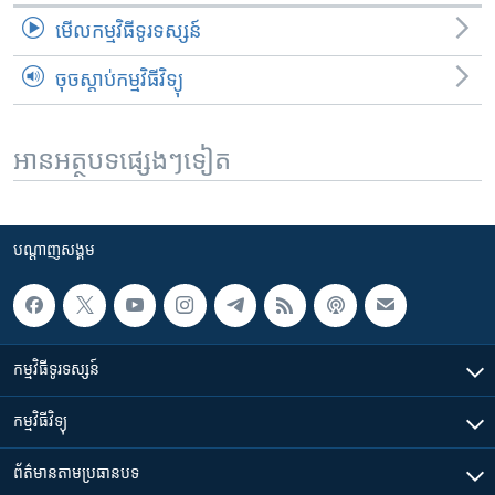
មើល​កម្មវិធី​ទូរទស្សន៍
ចុចស្តាប់កម្មវិធីវិទ្យុ
អានអត្ថបទផ្សេងៗទៀត
បណ្តាញ​សង្គម
កម្មវិធី​ទូរទស្សន៍
កម្មវិធី​វិទ្យុ
ព័ត៌មាន​តាមប្រធានបទ​