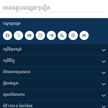
អានអត្ថបទផ្សេងៗទៀត
បណ្តាញ​សង្គម
កម្មវិធី​ទូរទស្សន៍
កម្មវិធី​វិទ្យុ
ព័ត៌មាន​តាមប្រធានបទ​
រៀន​​អង់គ្លេស
ទទួល​ព័ត៌មាន​តាម
អំពី​ VOA & ទំនាក់ទំនង