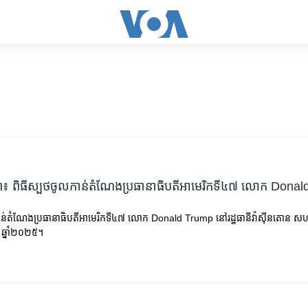
ព៖ ពិធីស្បថចូលកាន់តំណែង​ប្រធានាធិបតី​អាមេរិកទី៤៧ លោក Dona
ន់តំណែង​ប្រធានាធិបតី​អាមេរិកទី៤៧ លោក Donald Trump នៅរដ្ឋធានីវ៉ាស៊ីនតោន​ សហរដ
ា ឆ្នាំ២០២៥។