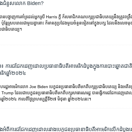
នឹង​ជំនួស​លោក Biden?
ានបង្ហាញ​ការ​គាំទ្រដល់​អ្នកស្រី Harris ក្តី ក៏​សមាជិក​គណបក្ស​ប្រជាធិបតេយ្យ​នឹងត្រូវពង្រឹង​ក
រី​ ប៉ុន្តែស្របពេល​ជាមួយ​គ្នា​នោះ ក៏​​មាន​គូប្រជែង​មួយ​ចំនួន​ទៀតនៅ​ក្នុង​បក្ស​ ដែល​នឹង​លេច​មុ
ប្រជាធិបតេយ្យ​។
ព៖ ការជជែកដេញដោល​ប្រធានាធិបតីអាមេរិក​​ដំបូង​ក្នុង​ការ​បោះឆ្នោត​ជាតិ
ិក​ឆ្នាំ​២០២៤
សហរដ្ឋ​អាមេរិក​លោក Joe Biden បេក្ខជន​ប្រធានាធិបតី​មកពីបក្ស​ប្រជាធិបតេយ្យ និង​អតីត​ប
ump ដែល​ជា​បេក្ខជន​ប្រធានាធិបតីមកពីបក្ស​សាធារណរដ្ឋ ​បាន​ធ្វើ​ការ​ជជែក​ដេញ​ដោល​គ
ត​ឆ្នាំ​២០២៤ កាលពី​ថ្ងៃព្រហស្បត្តិ៍​ទី២៧ មិថុនា ឆ្នាំ២០២៤​នេះ។
ូវដឹងអំពីការជជែកដេញដោលរវាងបេក្ខជនប្រធានាធិបតីអាមេរិកលើកដំបូងនៅ