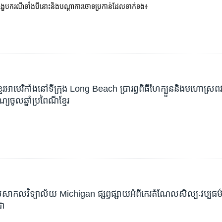
្ខេបករណី​ទាំង​បី​នោះ​និង​បណ្តាការចោទ​ប្រកាន់​ដែល​ទាក់ទង៖
​អាមេរិកាំង​នៅ​ទីក្រុង Long Beach ប្រារព្ធពិធី​ហែក្បួន​និង​មហោស្រព​វប្ប
យ​ចូល​ឆ្នាំ​ប្រពៃណីខ្មែរ
​សាកលវិទ្យាល័យ Michigan ផ្សព្វផ្សាយ​អំពី​កេរតំណែល​សិល្បៈ​វប្បធម៌
ា​