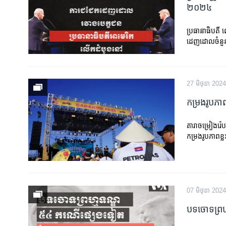
២០២៤
ប្រធានាធិបតី
ដេញដោល​ចំនួនព
27 មិថុនា 2024
កម្រងរូបភាព
តារា​ចម្រៀងរ៉េ
កម្រងរូបភាព​
07 មិថុនា 2024
បទចោទព្រហ