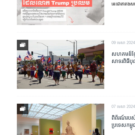
នេះ​ជាតារាង​សង
09 មេសា 2024
សហគមន៍​ខ្មែរ
សាទរពិធី​បុណ្
07 មេសា 2024
ពិព័រណ៍របស់
ប្រទេសកម្ពុជ