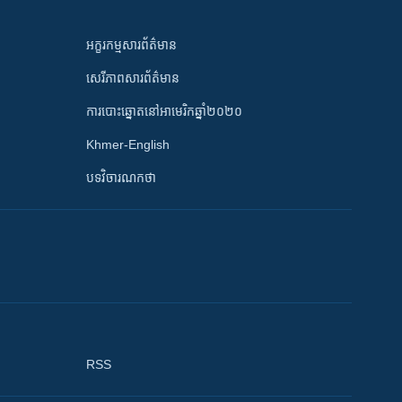
អក្ខរកម្មសារព័ត៌មាន
សេរីភាពសារព័ត៌មាន
ការបោះឆ្នោតនៅអាមេរិកឆ្នាំ២០២០
Khmer-English
បទវិចារណកថា
RSS