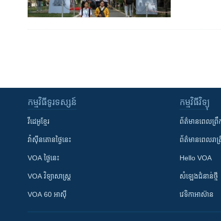
កម្មវិធី​ទូរទស្សន៍
កម្មវិធី​វិទ្យុ
វីដេអូ​ខ្មែរ
ព័ត៌មាន​ពេល​ព្រឹ
វ៉ាស៊ីនតោន​ថ្ងៃ​នេះ
ព័ត៌មាន​​ពេល​រាត្រ
VOA ថ្ងៃនេះ
Hello VOA
VOA ​វិទ្យាសាស្ត្រ
សំឡេង​ជំនាន់​ថ្មី
VOA 60 អាស៊ី
វេទិកា​អាស៊ាន