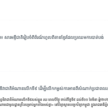
ព៖ សារមន្ទីជាតិរៀបចំពិព័រណ៍ហូលពិតានខ្មែរដែលប្រឈមការបាត់បង់
រព្ធ​ទិវា​ជាតិ​អំណាន​លើក​ទី​៩ ដើម្បី​លើក​កម្ពស់​ការ​អាន​ពី​សំណាក់​ប្រជាពលរដ
ារព្ធ​ទិវា​ជាតិ​អំណាន​លើក​ទី​៩​របស់​ខ្លួន ​រយៈ​ពេល​បី​ថ្ងៃ ចាប់ពី​ថ្ងៃទី​៩ ដល់​ទី​១១ ខែ​មីនា ឆ្នំា​
​ជា​មូលដ្ឋាន​គ្រឹះ​សម្រាប់​អ្នក​ទាំង​អស់​គ្នា» នៅ​វិទ្យាស្ថានបច្ចេកវិទ្យាកម្ពុជា ក្នុង​រាជធានី​ភ