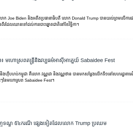
 លោក Joe Biden និង​អតីត​ប្រធានាធិបតី លោក Donald Trump បាន​យល់ព្រម​លើ​ការជ
ីរ​ដែល​ឈាន​ទៅ​ដល់​ការបោះឆ្នោតជាតិ​នៅ​ខែវិច្ឆិកា។
៖ មហោស្រព​តន្រ្តី​និង​វប្បធម៌​អាស៊ីអាគ្នេយ៍ Sabaidee Fest
ប​និងហ៊ីបហប់កម្ពុជា​ គឺ​លោក វណ្ណដា និង​វណ្ណថាន​ បាន​មក​សម្តែងលើកទី១​នៅ​សហរដ្ឋ​អាមេរិ
ខ្លះៗ​នៃ​មហោស្រព Sabaidee Fest។
្មទណ្ឌ ​៥៤​ករណី ផ្សេង​ទៀត​ដែល​លោក Trump​ ប្រឈម