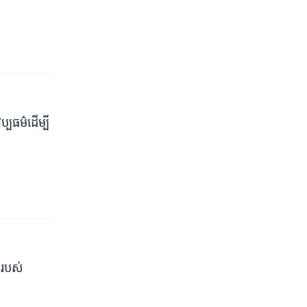
ធម៌​ដើម្បី​​
របស់​