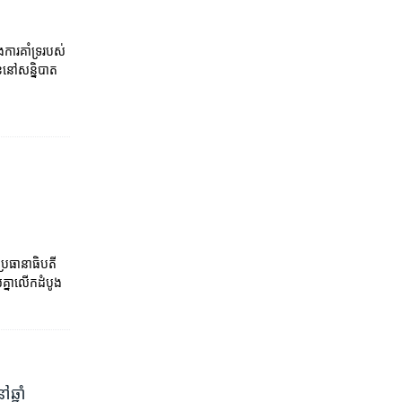
ារ​គាំទ្រ​របស់​
ខ​នៅ​សន្និបាត​
​
្រធានាធិបតី​
្នា​លើកដំបូង​
ឆ្នាំ