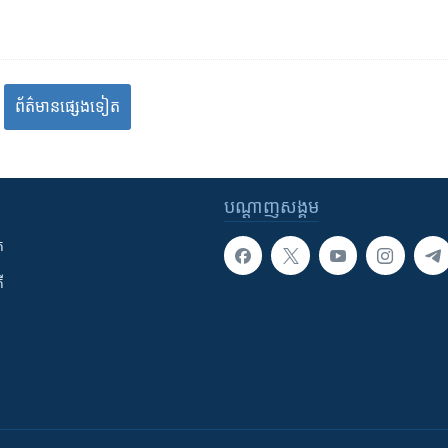
ព័ត៌មាន​​​​​​ផ្សេង​​​ទៀត
បណ្តាញ​សង្គម
ក
ី