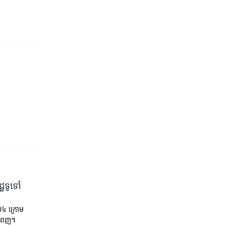
្ឋ​ទូទៅ
២០២៤ ក្រោម​
្នំពេញ។