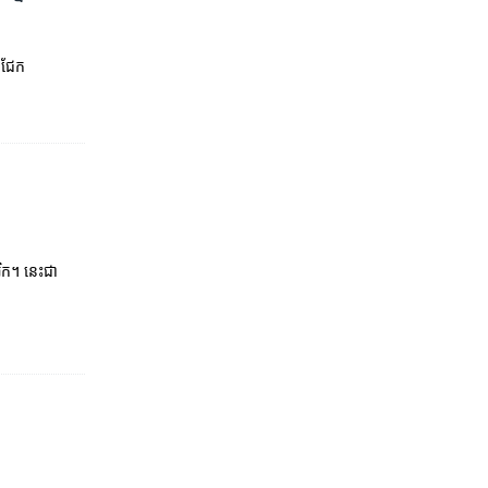
ជែក​
ក។ នេះ​ជា​