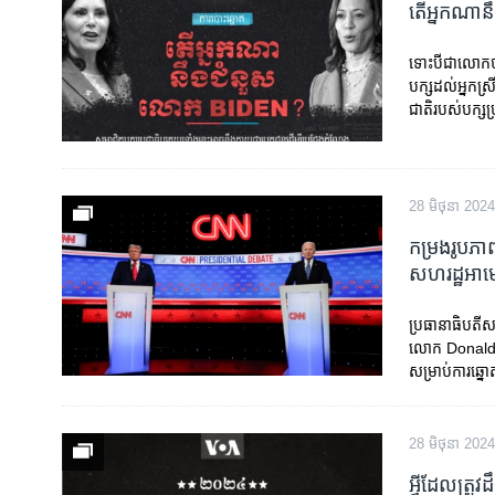
តើ​អ្នកណា​
ទោះបី​ជាលោក​​​ប
បក្ស​ដល់​អ្នក​ស្
ជាតិ​របស់​បក្ស​
28 មិថុនា 2024
កម្រង​រូបភា
សហរដ្ឋអាមេរ
​ប្រធានាធិបតី​
លោក Donald Tr
សម្រាប់​ការឆ្នោ
28 មិថុនា 2024
អ្វីដែលត្រ