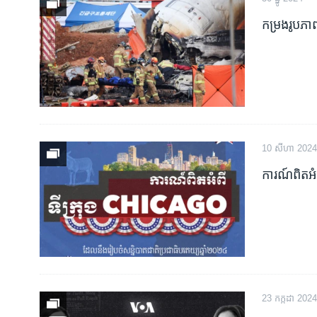
រចនា
សម្ព័ន្ធ​
កម្រងរូបភាព
រំលង​
និង​
ចូល​
ទៅ​
កាន់​
ទំព័រ​
ស្វែង​
10 សីហា 2024
រក
ការណ៍​ពិត​អំ
23 កក្កដា 2024