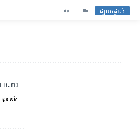
ផ្សាយផ្ទាល់
ld Trump
្ឋ​អាមេរិក