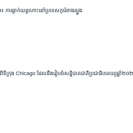
៖ ការ​ធ្លាក់យន្តហោះ​នៅប្រទេស​កូរ៉េខាងត្បូង
ពី​ទីក្រុង Chicago ដែល​នឹង​រៀប​ចំ​សន្និបាត​ជាតិ​ប្រជាធិបតេយ្យ​ឆ្នាំ២០