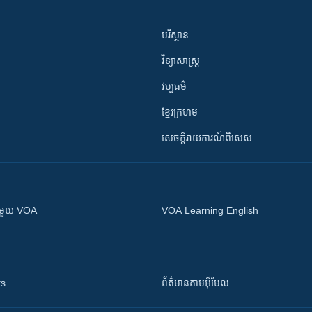
បរិស្ថាន
វិទ្យាសាស្រ្ត
វប្បធម៌
ខ្មែរក្រហម
សេចក្តីរាយការណ៍ពិសេស
ស​​ជាមួយ VOA
VOA Learning English
ts
ព័ត៌មាន​តាម​អ៊ីមែល