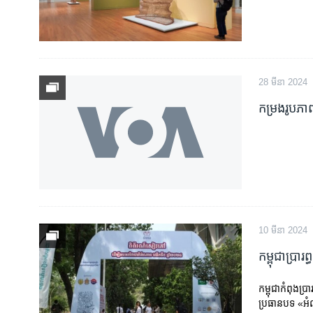
28 មីនា 2024
កម្រងរូបភា
10 មីនា 2024
កម្ពុជា​ប្រា
កម្ពុជា​កំពុង​ប្រ
ប្រធាន​បទ «អំណាន