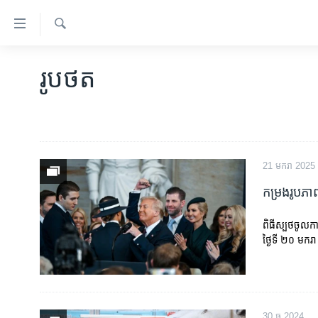
ភ្ជាប់​
ទៅ​
គេហទំព័រ​
ស្វែង​
កម្ពុជា
រក
រូបថត
ទាក់ទង
អន្តរជាតិ
រំលង​
និង​
អាមេរិក
ចូល​
ចិន
ទៅ​​
ទំព័រ​
ហេឡូវីអូអេ
21 មករា 2025
ព័ត៌មាន​​
កម្រងរូបភា
កម្ពុជាច្នៃប្រតិដ្ឋ
តែ​
ម្តង
ព្រឹត្តិការណ៍ព័ត៌មាន
ពិធីស្បថចូលកា
រំលង​
ថ្ងៃទី ២០ មករ
ទូរទស្សន៍ / វីដេអូ​
និង​
ចូល​
វិទ្យុ / ផតខាសថ៍
ទៅ​
កម្មវិធីទាំងអស់
ទំព័រ​
30 ធ្នូ 2024