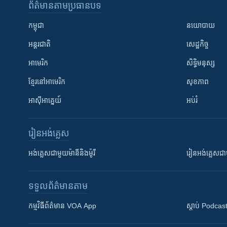
ព័ត៌មាន​តាមប្រធានបទ​
កម្ពុជា
នយោបាយ
អន្តរជាតិ
សេដ្ឋកិច្ច
អាមេរិក
សិទ្ធិមនុស្ស
ខ្មែរ​នៅអាមេរិក
សុខភាព
អាស៊ីអាគ្នេយ៍
អប់រំ
រៀន​​អង់គ្លេស
អង់គ្លេស​ជាមួយ​ម៉ានី​និង​ម៉ូរី
រៀន​​​​​​អង់គ្លេ
ទទួល​ព័ត៌មាន​តាម
កម្មវិធី​ព័ត៌មាន VOA App
ស្តាប់ Podcas