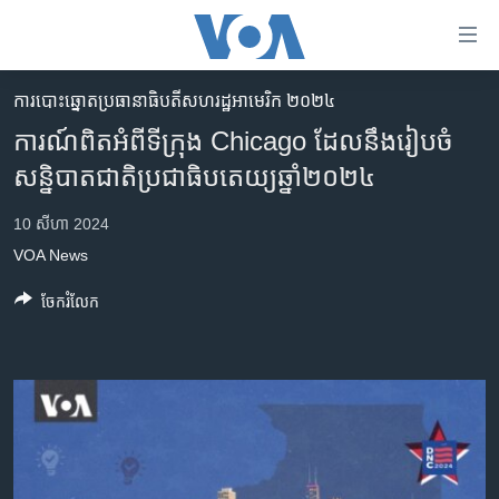
ភ្ជាប់​
ទៅ​
គេហទំព័រ​
ការបោះឆ្នោតប្រធានាធិបតីសហរដ្ឋអាមេរិក ២០២៤
កម្ពុជា
ទាក់ទង
ការណ៍​ពិត​អំពី​ទីក្រុង Chicago ដែល​នឹង​រៀប​ចំ​
រំលង​
អន្តរជាតិ
សន្និបាត​ជាតិ​ប្រជាធិបតេយ្យ​ឆ្នាំ២០២៤
និង​
អាមេរិក
ចូល​
10 សីហា 2024
ទៅ​​
ចិន
VOA News
ទំព័រ​
ហេឡូវីអូអេ
ព័ត៌មាន​​
ចែករំលែក
តែ​
កម្ពុជាច្នៃប្រតិដ្ឋ
ម្តង
ព្រឹត្តិការណ៍ព័ត៌មាន
រំលង​
និង​
ទូរទស្សន៍ / វីដេអូ​
ចូល​
វិទ្យុ / ផតខាសថ៍
ទៅ​
ទំព័រ​
កម្មវិធីទាំងអស់