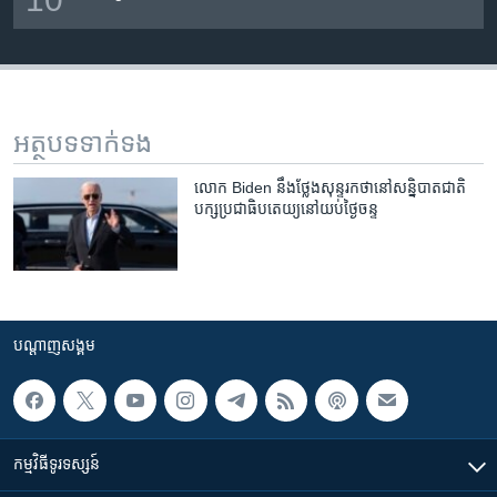
អត្ថបទ​ទាក់ទង
លោក Biden នឹង​ថ្លែង​សុន្ទរកថា​នៅ​សន្និបាត​ជាតិ​
បក្ស​ប្រជាធិបតេយ្យ​នៅ​យប់​ថ្ងៃ​ចន្ទ
បណ្តាញ​សង្គម
កម្មវិធី​ទូរទស្សន៍