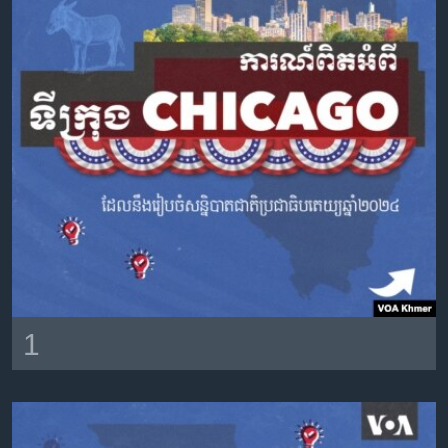
រចនា
សម្ព័ន្ធ​
Khmer English
រំលង​
និង​
បណ្តាញ​សង្គម
ចូល​
ទៅ​
កាន់​
ទំព័រ​
ភាសា
ស្វែង​
រក
1