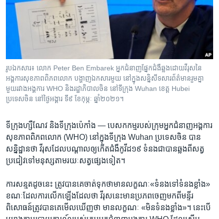
រចនា
សម្ព័ន្ធ​
Khmer English
រំលង​
និង​
បណ្តាញ​សង្គម
ចូល​
ទៅ​
រូបឯកសារ៖ លោក Peter Ben Embarek អ្នក​ជំនាញ​ផ្នែក​ជំងឺ​ឆ្លង​ដោយ​វីរុស​នៃ​
កាន់​
អង្គការ​សុខភាព​ពិភព​លោក​ បង្ហាញឯកសារមួយ នៅក្នុងសន្និសីទសារព័ត៌មានរួមគ្នា
ទំព័រ​
មួយរវាងអង្គការ WHO និងរដ្ឋាភិបាលចិន នៅទីក្រុង Wuhan ខេត្ត Hubei
ភាសា
ស្វែង​
ប្រទេសចិន នៅថ្ងៃអង្គារ ទី៩ ខែកុម្ភៈ ឆ្នាំ២០២១។
រក
ទីក្រុង​ហ្សឺណែវ និង​ទីក្រុង​ប៉េកាំង —
បេសកកម្ម​របស់​ក្រុម​អ្នក​ជំនាញ​អង្គការ​
សុខភាព​ពិភពលោក (WHO) នៅ​ក្នុង​ទីក្រុង Wuhan ប្រទេស​ចិន បាន​
សន្និដ្ឋាន​ថា វីរុសដែល​បណ្តាល​ឲ្យ​កើត​ជំងឺកូវីដ១៩ ទំនងជា​បាន​ឆ្លង​ពី​សត្វ​
ប្រជៀវ​ទៅ​មនុស្ស​តាម​រយៈ​សត្វ​ផ្សេង​ទៀត។
ការ​សន្មត​ដូចនេះ ​ត្រូវ​បាន​គេ​ចាត់ទុក​ថា​មាន​លក្ខណៈ«ទំនង​ទៅ​ទំនង​ខ្លាំង»
ខណៈដែល​ការ​លើកឡើង​ដែល​ថា វីរុស​នេះ​មាន​ប្រភព​ចេញ​មកពី​មន្ទីរ​
ពិសោធន៍​ត្រូវ​បាន​គេ​មើល​ឃើញ​ថា ​មាន​លក្ខណៈ «មិន​ទំនង​ខ្លាំង»។ នេះ​បើ​