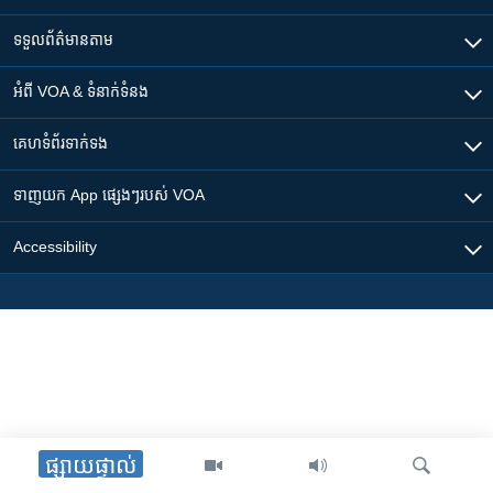
ទទួល​ព័ត៌មាន​តាម
អំពី​ VOA & ទំនាក់ទំនង
គេហទំព័រ​​ទាក់ទង
ទាញយក​ App ផ្សេងៗ​របស់​ VOA
Accessibility
ផ្សាយផ្ទាល់