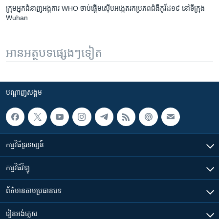
ក្រុម​អ្នក​ជំនាញ​អង្គការ WHO ចាប់ផ្តើម​ស៊ើប​អង្កេត​រក​ប្រភព​ជំងឺ​កូវីដ១៩ នៅ​ទីក្រុង
Wuhan
អានអត្ថបទផ្សេងៗទៀត
បណ្តាញ​សង្គម
កម្មវិធី​ទូរទស្សន៍
កម្មវិធី​វិទ្យុ
ព័ត៌មាន​តាមប្រធានបទ​
រៀន​​អង់គ្លេស