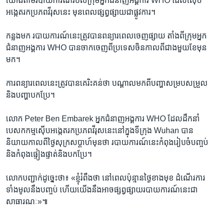
យោង​តាម​របាយការណ៍​របស់​ក្រុម​អ្នក​ជំនាញ​អង្គការ WHO ដែល​ស៊ើប​
អង្កេត​រក​ប្រភព​វីរុស​នេះ មុន​ពេល​ផ្សព្វផ្សាយ​ជា​ផ្លូវការ។
កន្លង​មក របាយការណ៍​នេះ​ត្រូវ​បាន​ពន្យារពេល​ចេញ​ផ្សាយ តាំង​ពី​ក្រុម​អ្នក​
ជំនាញ​អង្គការ WHO បាន​ចាកចេញ​ពី​ប្រទេស​ចិន​កាលពី​ជាង​មួយ​ខែ​មុន​
មក។
ការ​ពន្យារពេល​នេះ​ត្រូវ​បាន​គេ​រិះគន់​ថា ​បណ្ដាល​មកពី​បញ្ហា​សម្របសម្រួល​
និង​បញ្ហា​បកប្រែ។
លោក Peter Ben Embarek អ្នក​ជំនាញ​អង្គការ WHO ដែល​ដឹកនាំ​
បេសកកម្ម​ស៊ើប​អង្កេត​រក​ប្រភព​វីរុស​នេះ​នៅ​ក្នុង​ទីក្រុង Wuhan បាន​
និយាយ​កាលពី​ថ្ងៃ​សុក្រ​សប្ដាហ៍​មុន​ថា របាយការណ៍​នេះ​កំពុង​រៀបចំ​បញ្ចប់
និង​កំពុង​ផ្ទៀងផ្ទាត់​និង​បកប្រែ។
លោក​បញ្ជាក់​ដូច្នេះ​ថា៖ «ខ្ញុំ​រំពឹង​ថា នៅ​ពេល​ប៉ុន្មាន​ថ្ងៃ​ខាង​មុខ ដំណើរការ​
ទាំង​មូល​នឹង​បញ្ចប់ ហើយ​យើង​នឹង​អាច​ផ្សព្វផ្សាយ​របាយការណ៍​នេះ​ជា​
សាធារណៈ»៕