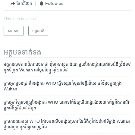
ចែករំលែក
Follow us
This item is part of
សុខភាព
អន្តរជាតិ
អត្ថបទ​ទាក់ទង
អង្គការ​សុខភាព​ពិភព​លោក​ថា​ ពុំ​មាន​ភស្តុតាង​ណា​មួយ​នៃ​ការ​​ផ្ទុះ​រាល​ដាល​​ជំងឺ​កូវីដ​១៩
​​ក្នុង​ទីក្រុង Wuhan នៅ​មុន​ខែ​ធ្នូ​ ឆ្នាំ​២០១៩
ក្រុម​អ្នក​ស្រាវជ្រាវ​នៃ​អង្គការ​ WHO ​ធ្វើ​ទស្សនកិច្ច​នៅ​មន្ទីរពិសោធន៍​វីរុស​ក្នុង​ក្រុង​
Wuhan
ក្រុម​អ្នក​វិទ្យាសាស្ត្រ​នៃ​អង្គការ WHO បាន​ទៅ​ពិនិត្យ​មើល​ផ្សារ​ដែល​ពាក់ព័ន្ធ​នឹង​ករណី​
ឆ្លង​ជំងឺ​កូវីដ១៩ ដំបូង
ក្រុមការងារ​របស់ WHO ដែល​ចុះ​ស៊ើបអង្កេត​ប្រភព​នៃ​ជំងឺ​កូវីដ១៩​នៅ​ទីក្រុង Wuhan
ជួប​ជាមួយ​អ្នកវិទ្យាសាស្ត្រ​ចិន