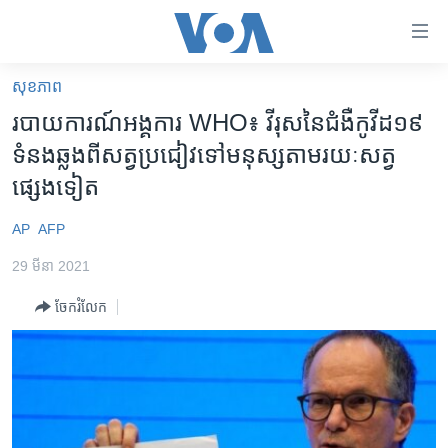
ភ្ជាប់​
ទៅ​
គេហទំព័រ​
សុខភាព
កម្ពុជា
ទាក់ទង
របាយការណ៍អង្គការ WHO៖ វីរុស​នៃ​ជំងឺ​កូវីដ១៩
រំលង​
អន្តរជាតិ
ទំនង​ឆ្លងពី​សត្វ​ប្រជៀវ​ទៅ​មនុស្ស​តាម​រយៈ​សត្វ​
និង​
អាមេរិក
ផ្សេងទៀត
ចូល​
ទៅ​​
ចិន
AP
AFP
ទំព័រ​
ហេឡូវីអូអេ
ព័ត៌មាន​​
29 មីនា 2021
តែ​
កម្ពុជាច្នៃប្រតិដ្ឋ
ម្តង
ចែករំលែក
ព្រឹត្តិការណ៍ព័ត៌មាន
រំលង​
និង​
ទូរទស្សន៍ / វីដេអូ​
ចូល​
វិទ្យុ / ផតខាសថ៍
ទៅ​
ទំព័រ​
កម្មវិធីទាំងអស់