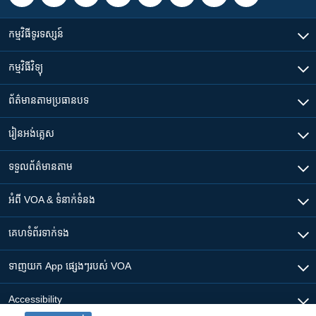
កម្មវិធី​ទូរទស្សន៍
កម្មវិធី​វិទ្យុ
ព័ត៌មាន​តាមប្រធានបទ​
រៀន​​អង់គ្លេស
ទទួល​ព័ត៌មាន​តាម
អំពី​ VOA & ទំនាក់ទំនង
គេហទំព័រ​​ទាក់ទង
ទាញយក​ App ផ្សេងៗ​របស់​ VOA
Accessibility