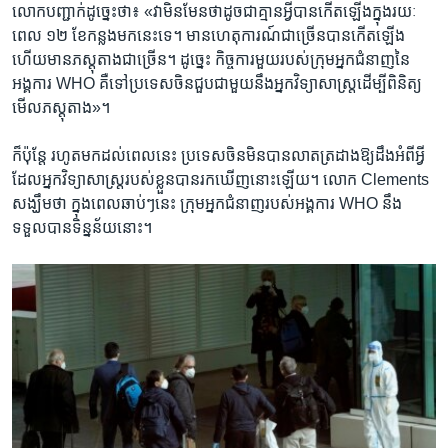
លោក​បញ្ជាក់​ដូច្នេះ​ថា៖ «វា​មិនមែន​ថា​ដូចជា​គ្មាន​អ្វី​បាន​កើតឡើង​ក្នុង​រយៈ
ពេល ១២ ខែ​កន្លង​មក​នេះ​ទេ។ មាន​ហេតុការណ៍​ជាច្រើន​បាន​កើតឡើង
ហើយ​មាន​ភស្តុតាង​ជា​ច្រើន។ ដូច្នេះ កិច្ចការ​មួយ​របស់​ក្រុម​អ្នក​ជំនាញ​នៃ​
អង្គការ WHO គឺ​ទៅ​ប្រទេស​ចិន​ជួប​ជាមួយ​នឹង​អ្នក​វិទ្យាសាស្ត្រ​ដើម្បី​ពិនិត្យ​
មើល​ភស្តុតាង»។
ក៏​ប៉ុន្តែ រហូត​មក​ដល់​ពេល​នេះ ប្រទេស​ចិន​មិន​បាន​លាត​ត្រដាង​ឱ្យ​ដឹង​អំពី​អ្វី​
ដែល​អ្នក​វិទ្យាសាស្ត្រ​របស់​ខ្លួន​បាន​រកឃើញ​នោះ​ឡើយ។ លោក Clements
សង្ឃឹម​ថា ក្នុង​ពេល​ឆាប់ៗ​នេះ ក្រុម​អ្នក​ជំនាញ​របស់​អង្គការ WHO នឹង​
ទទួល​បាន​ទិន្នន័យ​នោះ។