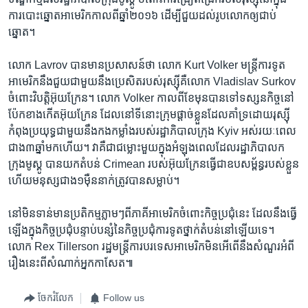
ការ​បោះឆ្នោត​អាមេរិក​កាល​ពី​ឆ្នាំ​២០១៦ ដើម្បី​ជួយ​ដល់​រូប​លោក​ឲ្យ​ជាប់​
ឆ្នោត។ ​
លោក ​Lavrov ​បាន​មាន​ប្រសាសន៍​ថា​ លោក​ Kurt Volker ​មន្ត្រី​ការទូត​
អាមេរិក​នឹង​ជួយ​ជាមួយ​នឹង​ប្រេសិត​របស់​រុស្ស៊ី​គឺ​លោក ​Vladislav Surkov ​
ចំពោះ​វិបត្តិ​អ៊ុយក្រែន។ លោក​ Volker កាល​ពី​ខែ​មុន​បាន​ទៅ​ទស្សនកិច្ច​នៅ​
ប៉ែក​ខាង​កើត​អ៊ុយក្រែន ដែល​នៅ​ទីនោះ​ក្រុម​ផ្តាច់​ខ្លួន​ដែល​គាំទ្រ​ដោយ​រុស្ស៊ី​
កំពុង​ប្រយុទ្ធ​ជាមួយ​នឹង​កង​កម្លាំង​របស់​រដ្ឋាភិបាល​ក្រុង ​Kyiv ​អស់​រយៈ​ពេល​
ជាង​៣​ឆ្នាំ​មក​ហើយ។ វា​គឺ​ជា​ជម្លោះ​មួយ​ក្នុង​អំឡុង​ពេល​ដែល​រដ្ឋាភិបាលក​
ក្រុង​មូស្គូ បាន​យក​តំបន់ ​Crimean ​របស់​អ៊ុយក្រែនធ្វើ​ជា​ឧបសម្ព័ន្ធ​របស់​ខ្លួន
ហើយ​មនុស្ស​ជាង​១ម៉ឺន​នាក់​ត្រូវ​បាន​សម្លាប់។
នៅ​មិនទាន់​មាន​ប្រតិកម្ម​ភ្លាមៗ​ពី​ភាគី​អាមេរិក​ចំពោះ​កិច្ចប្រជុំ​នេះ ដែល​នឹង​ធ្វើ​
ឡើង​ក្នុង​កិច្ចប្រជុំ​បន្ទាប់​បន្សំ​នៃ​កិច្ចប្រជុំ​ការទូត​ថ្នាក់​តំបន់​នៅ​ឡើយ​ទេ។
លោក​ Rex Tillerson រដ្ឋមន្ត្រី​ការ​បរទេស​អាមេរិក​មិន​អើពើ​នឹង​សំណួរ​អំពី​
រឿង​នេះ​ពី​សំណាក់​អ្នក​កាសែត៕
ចែករំលែក
Follow us