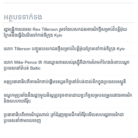
អត្ថបទ​ទាក់ទង
រដ្ឋមន្រ្តីការបរទេស​ Rex Tillerson រួមទាំងបេសកជន​​អាមេរិក​ថ្មី​សម្រាប់​វិបត្តិ​​អ៊ុយ
ក្រែននឹងធ្វើ​ដំណើរ​ទៅ​កាន់​ទីក្រុង​ Kyiv
លោក Tillerson បញ្ជូនបេសកជន​ថ្មី​សម្រាប់វិបត្តិ​អ៊ុយក្រែន​ទៅកាន់ទីក្រុង Kyiv
លោក Mike Pence ថា ការ​ឈ្លានពាន​របស់​រុស្ស៊ី​គឺ​ជា​ការ​គំរាមកំហែង​ចំពោះ​បណ្ដា​
ប្រទេស​នៅ​តំបន់ Baltic
អនុ​ប្រធានាធិបតី​អាមេរិក​ចាប់​ផ្តើម​ទស្សនកិច្ច​នៅ​តំបន់​បាល់ទិក​ក្នុង​ប្រទេស​អេស្តូនី
ទណ្ឌកម្ម​ប្រឆាំង​នឹង​រដ្ឋ​កុម្មុយនិស្ត​ត្រូវ​ខូចខាត​ដោយ​ខ្វះ​កិច្ច​សម្រប​សម្រួល​រវាង​អាមេរិក​
និង​សហភាព​អឺរ៉ុប
ប្រធានា​ធិបតី​អាមេរិកដូណាល់ ​ត្រាំ​​ជំរុញ​​ឲ្យ​មេដឹកនាំ​​អឺរ៉ុបមើល​សហរដ្ឋ​អាមេរិក​ជា​
ប្រទេស​នាំថាម​ពលចេញ