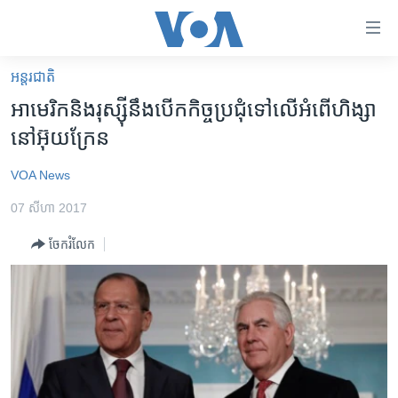
ភ្ជាប់​
ទៅ​
គេហទំព័រ​
អន្តរជាតិ
កម្ពុជា
ទាក់ទង
អាមេរិក​និង​រុស្ស៊ី​នឹង​បើក​កិច្ចប្រជុំ​ទៅ​លើ​អំពើ​ហិង្សា​
រំលង​
អន្តរជាតិ
នៅ​អ៊ុយក្រែន​
និង​
អាមេរិក
ចូល​
VOA News
ទៅ​​
ចិន
ទំព័រ​
07 សីហា 2017
ហេឡូវីអូអេ
ព័ត៌មាន​​
ចែករំលែក
តែ​
កម្ពុជាច្នៃប្រតិដ្ឋ
ម្តង
ព្រឹត្តិការណ៍ព័ត៌មាន
រំលង​
និង​
ទូរទស្សន៍ / វីដេអូ​
ចូល​
វិទ្យុ / ផតខាសថ៍
ទៅ​
ទំព័រ​
កម្មវិធីទាំងអស់