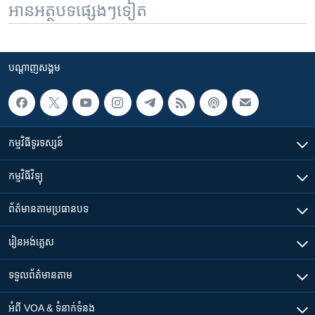
អានអត្ថបទផ្សេងៗទៀត
បណ្តាញ​សង្គម
កម្មវិធី​ទូរទស្សន៍
កម្មវិធី​វិទ្យុ
ព័ត៌មាន​តាមប្រធានបទ​
រៀន​​អង់គ្លេស
ទទួល​ព័ត៌មាន​តាម
អំពី​ VOA & ទំនាក់ទំនង