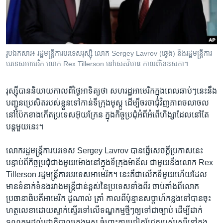
រចនា
សម្ព័ន្ធ​
Khmer English
រំលង​
និង​
បណ្តាញ​សង្គម
ចូល​
រូបឯកសារ៖ រដ្ឋ​មន្ត្រី​ការបរទេស​រុស្ស៊ី លោក Sergey Lavrov (ឆ្វេង) និង​រដ្ឋ​មន្ត្រី​ការ
ទៅ​
បរទេស​អាមេរិក លោក Rex Tillerson នៅ​សេតវិមាន​ កាល​ពី​ខែ​ឧសភា។
កាន់​
ទំព័រ​
ភាសា
រុស្ស៊ី​បាន​និយាយ​កាល​ពី​ថ្ងៃ​អាទិត្យ​ថា សហរដ្ឋ​អាមេរិក​ក្នុង​ពេល​ឆាប់ៗ​នេះ​នឹង​
ស្វែង​
បញ្ជូន​ប្រេសិត​របស់​ខ្លួន​ទៅ​កាន់​ទីក្រុង​មូស្គូ ​ដើម្បី​ចរចា​ជុំវិញ​ភាព​ចលាចល​
រក
នៅ​ប៉ែក​ខាង​កើត​ប្រទេស​អ៊ុយក្រែន ក្នុង​កិច្ច​ប្រជុំ​អំពី​អំពើ​ហិង្សា​ដែល​នៅ​តែ​
បន្ត​មួយ​នេះ។​
លោក​រដ្ឋមន្ត្រី​ការបរទេស Sergey Lavrov បាន​ធ្វើ​សេចក្តី​ប្រកាស​នេះ
បន្ទាប់​ពី​កិច្ច​ប្រជុំ​ជាង​មួយ​ម៉ោង​នៅ​ក្នុង​ទីក្រុង​ម៉ានីល ជាមួយ​នឹង​លោក ​Rex
Tillerson​ រដ្ឋមន្ត្រី​ការបរទេស​អាមេរិក។ នេះ​គឺ​ជា​លើក​ទីមួយ​ហើយ​ដែល​
មាន​ទំនាក់​ទំនង​រវាង​មន្ត្រី​ជាន់​ខ្ពស់​នៃ​ប្រទេស​ទាំង​ពីរ ចាប់​តាំង​ពី​លោក​
ប្រធានាធិបតី​អាមេរិក ដូណាល់ ត្រាំ កាល​ពី​ប៉ុន្មាន​សប្តាហ៍​កន្លង​ទៅ​បាន​ចុះ​
ហត្ថលេខា​ដោយ​ស្ទាក់​ស្ទើរ​ទៅ​លើ​ទណ្ឌកម្ម​ថ្មីៗ​ឲ្យ​ទៅ​ជា​ច្បាប់ ដើម្បី​ដាក់​
ទណ្ឌកម្ម​ដល់​រដ្ឋាភិបាល​ក្រុង​មូស្គូ ចំពោះ​ការ​ជ្រៀតជ្រែក​របស់​រុស្ស៊ី​នៅ​ក្នុង​