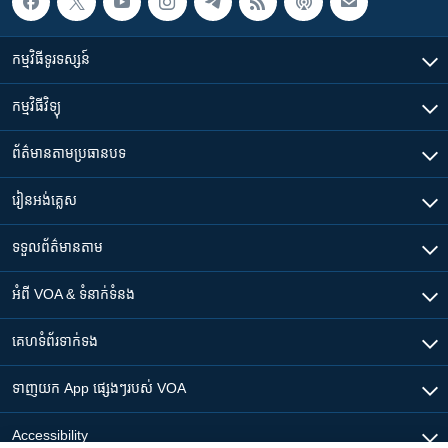
កម្មវិធី​ទូរទស្សន៍
កម្មវិធី​វិទ្យុ
ព័ត៌មាន​តាមប្រធានបទ​
រៀន​​អង់គ្លេស
ទទួល​ព័ត៌មាន​តាម
អំពី​ VOA & ទំនាក់ទំនង
គេហទំព័រ​​ទាក់ទង
ទាញយក​ App ផ្សេងៗ​របស់​ VOA
Accessibility