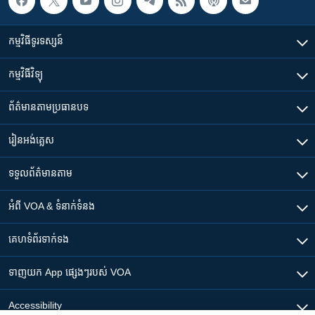
កម្មវិធី​ទូរទស្សន៍
កម្មវិធី​វិទ្យុ
ព័ត៌មាន​តាមប្រធានបទ​
រៀន​​អង់គ្លេស
ទទួល​ព័ត៌មាន​តាម
អំពី​ VOA & ទំនាក់ទំនង
គេហទំព័រ​​ទាក់ទង
ទាញយក​ App ផ្សេងៗ​របស់​ VOA
Accessibility