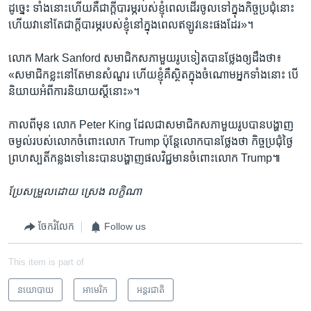
ដូច្នេះ​ ទាំង​នោះ​ហើយ​គឺ​ជា​ក្តី​បារម្ភ​របស់​ខ្ញុំ​ពេល​ដើរ​ចូល​ទៅ​ក្នុង​កិច្ច​ប្រជុំ​នោះ​
ហើយ​វា​នៅ​តែ​ជា​ក្តី​បារម្ភ​របស់​ខ្ញុំ​នៅ​ក្នុង​ពេល​ឥឡូវ​នេះ​ផង​ដែរ»។​
លោក​ Mark Sanford ​សមាជិក​សភា​មួយ​រូប​ទៀត​បាន​ថ្លែង​ឲ្យ​ដឹង​ថា៖​
«សមាជិក​ខ្លះ​នៅ​តែ​មាន​សំណួរ​ ហើយ​ខ្ញុំ​គឺ​ស្ថិត​ក្នុង​ចំណោម​អ្នក​ទាំង​នោះ​ បើ​
និយាយ​អំពី​ការ​និយាយ​ស្តី​នោះ»។​
កាល​ពី​មុន​ លោក​ Peter King ​ដែល​ជា​សមាជិក​សភា​មួយ​រូប​បាន​បង្ហាញ​
ចម្ងល់​របស់​លោក​ចំពោះ​លោក​ Trump​ ប៉ុន្តែ​លោក​បាន​ថ្លែង​ថា​ ​កិច្ច​ប្រជុំ​ថ្ងៃ​
ព្រហស្បតិ៍​កន្លង​ទៅ​នេះ​បាន​បង្ហាញ​ផល​វិជ្ជមាន​ចំពោះ​លោក​ Trump៕​
ប្រែ​សម្រួល​ដោយ​ ស្រេង​ លក្ខិណា
ចែករំលែក
Follow us
This item is part of
នយោបាយ
អាមេរិក​
អន្តរជាតិ