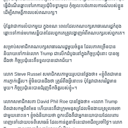
ធ្វើ​ដំណើរ​ឆ្ពោះ​ទៅ​រក​ការ​ប្រជុំ​បិទ​ទ្វារ​មួយ កុំ​ឲ្យ​លះបង់​គោល​ការណ៍​របស់​ខ្លួន​
ដើម្បី​សាមគ្គី​ភាព​របស់​គណបក្ស។​
ប៉ុន្តែ​វា​ជា​ការ​លំបាក​មួយ​ ក្នុង​ខណៈ​ពេល​ដែល​គណបក្ស​សាធារណរដ្ឋ​កំពុង​
ឆ្ពោះ​ទៅ​កាន់​មហា​សន្និបាត​ដែល​ពួក​គេ​ត្រូវ​បង្ហាញ​អំពី​គណបក្ស​របស់​ពួក​គេ។​
សម្រាប់​សមាជិក​គណបក្ស​សាធារណរដ្ឋ​មួយ​ចំនួន​ ដែល​ភាគច្រើន​បាន​
និយាយ​ទៅ​កាន់​លោក ​Trump ជា​លើក​ដំបូង​នៅ​ក្នុង​កិច្ច​ប្រជុំ​នោះ​ បាន​ឲ្យ​
ដឹង​ថា​ កិច្ច​ប្រជុំ​នេះ​គឺ​ទទួល​បាន​ជោគជ័យ។​
លោក​ Steve Russel ​សមាជិកសភា​មួយ​រូប​បាន​ថ្លែង​ថា៖​ «ខ្ញុំ​ពិតជា​មាន​
ការ​ភ្ញាក់ផ្អើល។ ​ខ្ញុំ​មិន​បាន​ដឹង​ថា ​ត្រូវ​រំពឹង​អ្វី​នោះ​ទេ​ ប៉ុន្តែ​វា​ជា​សារ​វិជ្ជមាន​
មួយ។ ​កិច្ច​ប្រជុំ​នេះ​បាន​ជំរុញ​ទឹក​ចិត្ត​របស់​ខ្ញុំ»។​
លោក​សមាជិក​សភា​ David Phil Roe​ បាន​ថ្លែង​ថា៖​ «លោក ​Trump ​
ពិតជា​សកម្ម​ពិត​មែន​ ហើយ​នេះគឺ​ជា​ក្រុម​មនុស្ស​ដែល​មិន​ងាយ​ស្រួល​ចរចា​
ជា​មួយ​នោះ​ទេ។​ ខ្ញុំ​ចង់​និយាយ​ថា​ ពួក​យើង​គឺ​ជាអ្នក​នយោបាយ​ដែល​ពោរ
ពេញ​ទៅ​ដោយ​បទ​ពិសោធន៍​ ដែល​កាន់​តួនាទី​នេះ​ជា​អាជីព​ប្រចាំ​ថ្ងៃ។​ លោក ​