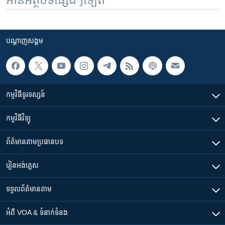
បណ្តាញ​សង្គម
កម្មវិធី​ទូរទស្សន៍
កម្មវិធី​វិទ្យុ
ព័ត៌មាន​តាមប្រធានបទ​
រៀន​​អង់គ្លេស
ទទួល​ព័ត៌មាន​តាម
អំពី​ VOA & ទំនាក់ទំនង