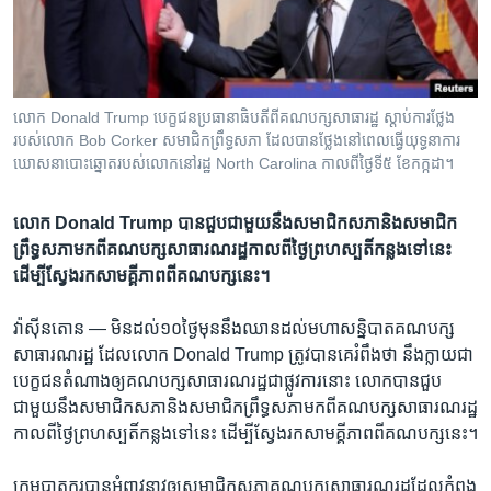
រចនា
សម្ព័ន្ធ​
Khmer English
រំលង​
និង​
បណ្តាញ​សង្គម
ចូល​
លោក Donald Trump បេក្ខជន​ប្រធានាធិបតី​​ពី​គណបក្ស​សាធារដ្ឋ ស្តាប់​ការ​ថ្លែង​
ទៅ​
របស់​លោក Bob Corker សមាជិក​ព្រឹទ្ធសភា ដែល​បាន​ថ្លែងនៅ​ពេល​ធ្វើ​យុទ្ធនាការ​
កាន់​
ឃោសនា​បោះ​ឆ្នោត​របស់​លោក​នៅរដ្ឋ North Carolina កាល​ពី​ថ្ងៃទី​៥ ខែ​កក្កដា។
ទំព័រ​
ភាសា
ស្វែង​
លោក​ Donald Trump បាន​​​ជួប​ជាមួយ​នឹង​សមាជិក​សភា​និង​ស​មាជិក​
រក
ព្រឹទ្ធ​សភា​មក​ពី​គណបក្ស​សាធារណរដ្ឋ​កាល​ពី​ថ្ងៃ​ព្រហស្បតិ៍​កន្លង​ទៅ​នេះ​
ដើម្បី​ស្វែង​រក​សាមគ្គីភាព​ពី​គណបក្ស​នេះ។​
វ៉ាស៊ីនតោន —
មិន​ដល់​១០ថ្ងៃ​មុន​នឹង​ឈាន​ដល់​មហា​សន្និបាត​គណបក្ស​
សាធារណរដ្ឋ​ ដែល​លោក​ Donald Trump ត្រូវ​បាន​គេរំពឹង​ថា​ នឹង​ក្លាយ​ជា​
បេក្ខជន​តំណាង​ឲ្យ​គណបក្ស​សាធារណរដ្ឋ​ជាផ្លូវ​ការ​នោះ​ លោក​បាន​ជួប​
ជាមួយ​នឹង​សមាជិក​សភា​និង​ស​មាជិក​ព្រឹទ្ធ​សភា​មក​ពី​គណបក្ស​សាធារណរដ្ឋ​
កាល​ពី​ថ្ងៃ​ព្រហស្បតិ៍​កន្លង​ទៅ​នេះ​ ដើម្បី​ស្វែង​រក​សាមគ្គីភាព​ពី​គណបក្ស​នេះ។​
ក្រុម​បាតុករ​បាន​អំពាវ​នាវ​ឲ្យ​សមាជិក​សភាគណបក្ស​សាធារណរដ្ឋ​ដែល​កំពុង​