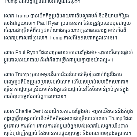
Trump​ បាន​បង្ហាញ​ចំណាប់​អារម្មណ៍​ដ៏​ល្អ»។​
លោក ​Trump ​បាន​បើក​កិច្ច​ប្រជុំ​ដោយ​ការ​ឱប​ស្វាគមន៍​ និង​និយាយ​កំប្លែង​
លេង​ជា​មួយ​លោក​ Paul Ryan ​ប្រធាន​សភា​ ដែល​ត្រូវ​ប្រឈម​មុខ​ជាមួយ​
សំណួរ​ជា​ច្រើន​អំពី​បេក្ខជន​តំណាង​ឲ្យ​គណបក្ស​សាធារណរដ្ឋ​ ចាប់​តាំងពី​
លោក​ប្រកាស​គាំទ្រ​លោក​ Trump ​កាល​ពី​ខែ​ឧសភា​កន្លង​ទៅ​នេះ។​
លោក​ Paul Ryan ​ដែល​ជា​ប្រធាន​សភា​បាន​ថ្លែង​ថា៖​ «ពួក​យើង​បាន​ផ្លាស់​
ប្តូរ​គោល​នយោបាយ​ និង​គំនិត​ជា​ច្រើនជាមួយ​គ្នា​បាន​យ៉ាង​ល្អ»។​
លោក​ Trump​ ប្រឈម​មុខ​នឹង​ការ​រិះគន់​សារ​ជា​ថ្មី​ទៀត​ពាក់​ព័ន្ធ​នឹង​ការ​
បញ្ចេញ​មតិ​ដ៏​ចម្រូង​ចម្រាស​របស់​លោក​ ហើយ​សម្រាប់​សមាជិក​សភា​ភាគ​
ច្រើន​ ការ​ជួប​ប្រាស្រ័យ​ទាក់​ទង​គ្នា​ដោយ​ផ្ទាល់​នៅ​តែ​មិន​ទាន់​គ្រប់​គ្រាន់​ក្នុង​
ការ​បំបាត់​ចម្ងល់​របស់​ពួក​គេ​នោះ​ទេ។​
លោក​ Charlie Dent​ សមាជិក​សភា​បាន​ថ្លែង​ថា៖​ «ពួក​យើង​បាន​និង​កំពុង​
បង្ហាញ​ក្តី​បារម្ភ​របស់​យើង​អំពី​មតិ​អុជអាល​ជា​ច្រើន​របស់​លោក ​Trump ​ដែល​
ខ្វះ​គោល ការណ៍។​ គោល​ការណ៍​មួយ​ចំនួន​របស់​លោកដែល​ពួក​យើង​បាន​
ស្តាប់​ឮ​ជា​ញឹក​ញាប់​ តែង​មាន​ភាព​ផ្ទុយ​ស្រឡះ​ និង​មាន​ភាព​ចម្រូង​ចម្រាស។​