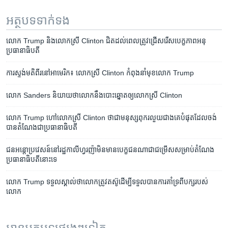
អត្ថបទ​ទាក់ទង
លោក ​Trump​ និង​លោក​ស្រី ​Clinton ​ជិត​ដល់​ពេល​ត្រូវ​ជ្រើស​រើស​បេក្ខភាព​អនុ
ប្រធានាធិបតី
ការ​ស្ទង់មតិ​ពីរ​នៅ​អាមេរិក៖ លោកស្រី​ Clinton កំពុង​នាំ​មុខ​លោក​ Trump
លោក​ Sanders និយាយ​ថា​លោក​នឹង​បោះ​ឆ្នោត​ឲ្យ​លោក​ស្រី​ Clinton
លោក Trump ហៅ​លោកស្រី Clinton ថា​ជា​មនុស្ស​ពុករលួយ​ជាង​គេ​បំផុត​ដែល​ចង់​​
បាន​តំណែង​ជា​ប្រធានាធិបតី
ជន​អន្តោប្រវេសន៍​នៅ​រដ្ឋ​កាលីហ្វរញ៉ា​មិន​មាន​បេក្ខជន​ណា​ជា​ជម្រើស​សម្រាប់​តំណែង​
ប្រធានាធិបតី​នោះ​ទេ
លោក​ Trump ទទួល​ស្គាល់​ថា​លោក​ត្រូវ​តស៊ូ​ដើម្បី​ទទួល​បាន​ការ​គាំទ្រ​ពី​បក្ស​របស់​
លោក
អានអត្ថបទផ្សេងៗទៀត