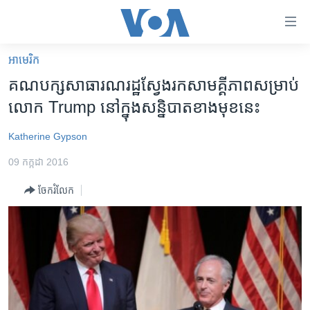
ភ្ជាប់​
ទៅ​
គេហទំព័រ​
អាមេរិក​
កម្ពុជា
ទាក់ទង
គណបក្ស​សាធារណរដ្ឋ​ស្វែង​រក​សាមគ្គីភាព​សម្រាប់
រំលង​
អន្តរជាតិ
លោក​ Trump ​នៅ​ក្នុង​សន្និបាត​ខាង​មុខ​នេះ​
និង​
អាមេរិក
ចូល​
Katherine Gypson
ទៅ​​
ចិន
ទំព័រ​
09 កក្កដា 2016
ហេឡូវីអូអេ
ព័ត៌មាន​​
ចែករំលែក
តែ​
កម្ពុជាច្នៃប្រតិដ្ឋ
ម្តង
ព្រឹត្តិការណ៍ព័ត៌មាន
រំលង​
និង​
ទូរទស្សន៍ / វីដេអូ​
ចូល​
វិទ្យុ / ផតខាសថ៍
ទៅ​
ទំព័រ​
កម្មវិធីទាំងអស់