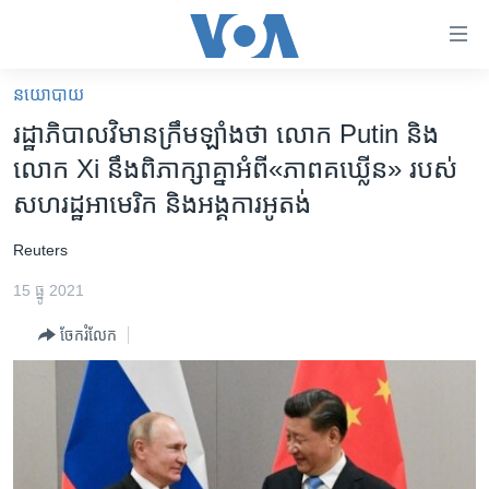
ភ្ជាប់​
ទៅ​
គេហទំព័រ​
នយោបាយ
កម្ពុជា
ទាក់ទង
រដ្ឋាភិបាល​វិមាន​ក្រឹមឡាំង​ថា លោក Putin និង​
រំលង​
អន្តរជាតិ
លោក Xi នឹង​ពិភាក្សា​គ្នា​អំពី​«ភាពគឃ្លើន» របស់​
និង​
អាមេរិក
សហរដ្ឋ​អាមេរិក និង​អង្គការ​អូតង់
ចូល​
ទៅ​​
ចិន
​Reuters
ទំព័រ​
ហេឡូវីអូអេ
ព័ត៌មាន​​
15 ធ្នូ 2021
តែ​
កម្ពុជាច្នៃប្រតិដ្ឋ
ម្តង
ចែករំលែក
ព្រឹត្តិការណ៍ព័ត៌មាន
រំលង​
និង​
ទូរទស្សន៍ / វីដេអូ​
ចូល​
វិទ្យុ / ផតខាសថ៍
ទៅ​
ទំព័រ​
កម្មវិធីទាំងអស់