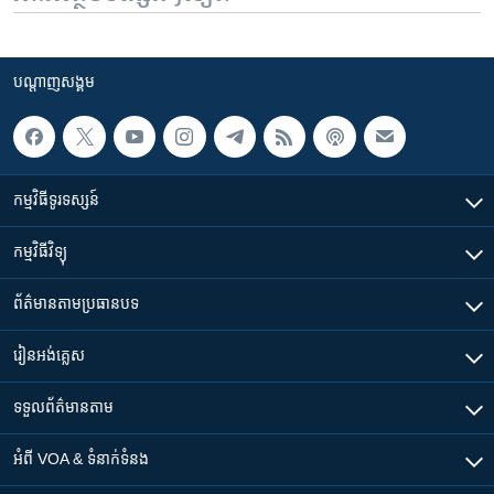
បណ្តាញ​សង្គម
កម្មវិធី​ទូរទស្សន៍
កម្មវិធី​វិទ្យុ
ព័ត៌មាន​តាមប្រធានបទ​
រៀន​​អង់គ្លេស
ទទួល​ព័ត៌មាន​តាម
អំពី​ VOA & ទំនាក់ទំនង