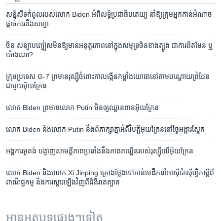
សន្និសីទ​កំពូល​របស់​លោក Biden អំពី​លទ្ធិ​ប្រជាធិបតេយ្យ នាំឱ្យ​ក្រុម​អ្នកកាន់​អំណាច​
ផ្តាច់ការ​ខឹងសម្បា
ចិន​ សន្យា​បញ្ចៀស​មិន​ឱ្យ​មាន​អនុត្តរភាព​នៅ​ក្នុង​សមុទ្រ​ចិន​ខាង​ត្បូង ជា​ការពិត​មែន ឬ​
យ៉ាងណា?
ក្រុម​ប្រទេស G-7 ព្រមាន​​រុស្ស៊ី​ចំពោះ​ការ​បង្កើន​កម្លាំង​យោធា​នៅ​តាម​បណ្តោយ​ព្រំដែន​
ជាមួយ​អ៊ុយក្រែន
លោក Biden ព្រមាន​លោក Putin មិន​ឲ្យ​ឈ្លានពាន​អ៊ុយក្រែន
លោក Biden និង​លោក Putin នឹង​ពិភាក្សា​គ្នា​អំពី​វិបត្តិ​អ៊ុយក្រែន​នៅ​ថ្ងៃ​អង្គារ​ស្អែក
អង្គការ​អូតង់ បង្ហាញ​សាមគ្គីភាព​ប្រឆាំង​នឹង​ភាពគឃ្លើន​របស់​រុស្ស៊ី​លើ​អ៊ុយក្រែន
លោក Biden និង​លោក Xi Jinping គ្រោង​ថ្លែង​ទៅកាន់​មេដឹកនាំ​អាស៊ី​ប៉ាស៊ីហ្វិក​ស្តីពី​
ពាណិជ្ជកម្ម និង​ការស្តារ​ឡើងវិញ​ពី​ជំងឺ​រាតត្បាត
អានអត្ថបទផ្សេងៗទៀត