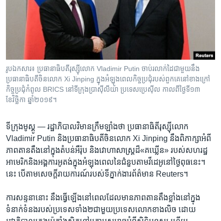
រចនា
សម្ព័ន្ធ​
Khmer English
រំលង​
និង​
បណ្តាញ​សង្គម
ចូល​
ទៅ​
រូបឯកសារ៖ ប្រធានាធិបតី​រុស្ស៊ី​លោក Vladimir Putin ចាប់រលាក់ដៃ​ជាមួយនឹង​
កាន់​
ប្រធានាធិបតី​ចិន​លោក Xi Jinping ក្នុង​អំឡុងពេល​កិច្ចប្រជុំ​របស់​ពួកគេ​នៅ​ខាងក្រៅ​
ទំព័រ​
កិច្ចប្រជុំ​កំពូល BRICS នៅ​ទីក្រុង​ប្រាស៊ីលីយ៉ា ប្រទេស​ប្រេស៊ីល កាលពី​ថ្ងៃទី១៣
ភាសា
ស្វែង​
ខែវិច្ឆិកា ឆ្នាំ២០១៩។
រក
ទីក្រុងមូស្គូ —
រដ្ឋាភិបាល​វិមាន​ក្រឹមឡាំង​ថា ប្រធានាធិតី​រុស្ស៊ី​លោក
Vladimir Putin និង​ប្រធានាធិបតី​ចិន​លោក Xi Jinping នឹង​ពិភាក្សា​អំពី​
ភាពតានតឹងនៅ​ក្នុង​តំបន់​អឺរ៉ុប ​និង​វោហាសាស្ត្រ​ដ៏«គឃ្លើន» របស់​សហរដ្ឋ​
អាមេរិក​និង​អង្គការ​អូតង់​ក្នុង​អំឡុង​ពេល​នៃ​ជំនួប​តាម​វីដេអូ​នៅ​ថ្ងៃ​ពុធ​នេះ។
នេះ​ បើ​តាម​សេចក្តីរាយការណ៍​របស់​ទីភ្នាក់ងារ​ព័ត៌មាន Reuters។
ការសន្ទនា​នោះ នឹង​ធ្វើ​ឡើង​នៅពេល​ដែល​មានភាពតានតឹង​ខ្លាំង​នៅ​ក្នុង​
ទំនាក់ទំនង​របស់​ប្រទេស​ទាំង២​ជាមួយ​ប្រទេស​លោក​ខាង​លិច ដោយ​