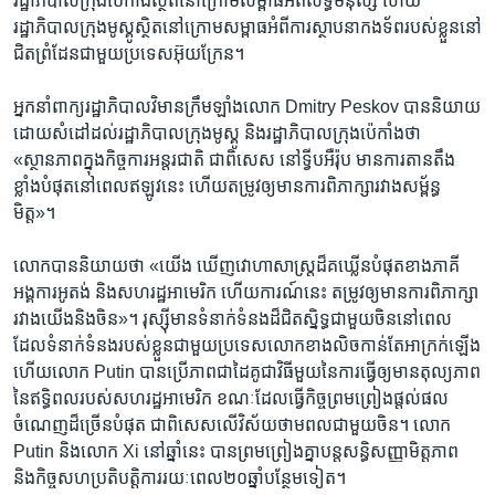
រដ្ឋាភិបាល​ក្រុង​ប៉េកាំង​ស្ថិត​នៅ​ក្រោម​សម្ពាធ​អំពី​សិទ្ធិ​មនុស្ស​ ហើយ​
រដ្ឋាភិបាល​ក្រុង​មូស្គូ​ស្ថិត​នៅ​ក្រោម​សម្ពាធ​អំពី​ការស្ថាបនា​កងទ័ព​របស់​ខ្លួន​នៅ​
ជិត​ព្រំដែន​ជាមួយ​ប្រទេស​អ៊ុយក្រែន។
អ្នក​នាំពាក្យ​រដ្ឋាភិបាល​វិមាន​ក្រឹមឡាំង​លោក Dmitry Peskov បាន​និយាយ​
ដោយ​សំដៅ​ដល់​រដ្ឋាភិបាល​ក្រុង​មូស្គូ ​និង​រដ្ឋាភិបាល​ក្រុង​ប៉េកាំង​ថា
«ស្ថានភាព​ក្នុង​កិច្ចការ​អន្តរជាតិ ជា​ពិសេស​ នៅ​ទ្វីប​អឺរ៉ុប មាន​ការតានតឹង​
ខ្លាំង​បំផុត​នៅពេល​ឥឡូវ​នេះ ​ហើយ​តម្រូវ​ឲ្យ​មាន​ការពិភាក្សា​រវាង​សម្ព័ន្ធ
មិត្ត»។
លោកបាន​និយាយ​ថា «យើង ឃើញ​វោហាសាស្ត្រ​ដ៏​គឃ្លើន​បំផុត​ខាង​ភាគី​
អង្គការ​អូតង់​ និង​សហរដ្ឋ​អាមេរិក ហើយ​ការណ៍​នេះ​ តម្រូវ​ឲ្យ​មាន​ការពិភាក្សា​
រវាង​យើង​និង​ចិន»។ រុស្ស៊ី​មាន​ទំនាក់​ទំនង​ដ៏​ជិតស្និទ្ធជាមួយ​ចិន​នៅពេល​
ដែល​ទំនាក់​ទំនង​របស់​ខ្លួន​ជាមួយ​ប្រទេស​លោក​ខាង​លិច​កាន់តែ​អាក្រក់​ឡើង
ហើយ​លោក Putin បាន​ប្រើ​ភាព​ជា​ដៃគូ​ជា​វិធី​មួយ​នៃ​ការធ្វើ​ឲ្យ​មាន​តុល្យភាព​
នៃ​ឥទ្ធិពល​របស់​សហរដ្ឋ​អាមេរិក ខណៈ​ដែល​ធ្វើ​កិច្ចព្រមព្រៀង​ផ្តល់​ផល​
ចំណេញ​ដ៏​ច្រើន​បំផុត ជា​ពិសេស​លើ​វិស័យ​ថាមពល​ជាមួយ​ចិន។ លោក
Putin និង​លោក Xi នៅ​ឆ្នាំ​នេះ បាន​ព្រមព្រៀង​គ្នា​បន្ត​សន្ធិសញ្ញា​មិត្តភាព ​
និង​កិច្ចសហប្រតិបត្តិការ​រយៈពេល​២០​ឆ្នាំ​បន្ថែម​ទៀត។