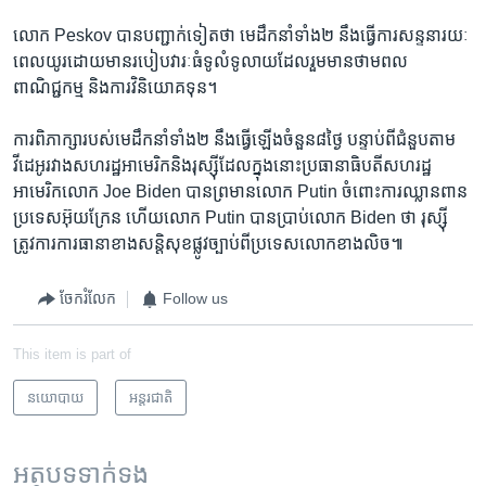
លោក Peskov បាន​បញ្ជាក់​ទៀត​ថា មេដឹកនាំ​ទាំង២ នឹង​ធ្វើ​ការសន្ទនា​រយៈ
ពេល​យូរ​ដោយ​មាន​របៀបវារៈ​ធំ​ទូលំទូលាយ​ដែល​រួម​មាន​ថាមពល
ពាណិជ្ជកម្ម ​និង​ការវិនិយោគទុន។
ការពិភាក្សា​របស់​មេដឹកនាំ​ទាំង២ នឹង​ធ្វើឡើង​ចំនួន៨ថ្ងៃ​ បន្ទាប់ពី​ជំនួប​តាម​
វីដេអូ​រវាង​សហរដ្ឋ​អាមេរិក​និង​រុស្ស៊ី​ដែល​ក្នុង​នោះ​ប្រធានាធិបតី​សហរដ្ឋ​
អាមេរិក​លោក Joe Biden បាន​ព្រមាន​លោក Putin ចំពោះ​ការឈ្លានពាន​
ប្រទេស​អ៊ុយក្រែន ​ហើយ​លោក Putin បាន​ប្រាប់​លោក Biden ថា រុស្ស៊ី​
ត្រូវការ​ការធានា​ខាង​សន្តិសុខ​ផ្លូវ​ច្បាប់​ពី​ប្រទេស​លោក​ខាង​លិច៕
ចែករំលែក
Follow us
This item is part of
នយោបាយ
អន្តរជាតិ
អត្ថបទ​ទាក់ទង