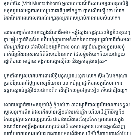
មុនតាប៊ន (Vitit Muntarbhorn) អ្នករាយការណ៍​ពិសេស​ទទួល​បន្ទុក​សិទ្ធិ
មនុស្ស​របស់​អង្គការ​សហប្រជាជាតិ​ប្រចាំ​កម្ពុជា បាន​លើក​ឡើង​ថា ​លោក​
តែង​តែ​គោរព​គោល​ការណ៍​រក្សា​តុល្យភាព​សម្រាប់​ការងារ​របស់​លោក។
លោក​បញ្ជាក់​កាល​នោះ​ក្នុង​ន័យ​ដើម​ថា៖ «ខ្ញុំ​ស្វែង​រក​នូវ​ប្រភព​ទិន្នន័យ​ខុសៗ​
គ្នា ផ្ទៀងផ្ទាត់​ទិន្នន័យ​ ហើយ​ខ្ញុំ​ព្យាយាម​ទំនាក់​ទំនង​ជាមួយ​គ្រប់​ភាគី​ទាំង​អស់
ទាំង​រដ្ឋាភិបាល ទាំង​មិន​មែន​រដ្ឋាភិបាល​ ខណៈ​រក្សាជំហរ​ផ្ទាល់ខ្លួន​របស់ខ្ញុំ​
ពាក់​ព័ន្ធ​នឹង​អនុសាសន៍​ពី​ទិសដៅ​អនាគត​ ដែល​ខ្ញុំចង់​យក​និយាយ​ជាមួយ​
រដ្ឋាភិបាល​ អាជ្ញាធរ ​អង្គកា​រសង្គម​ស៊ីវិល ​និង​អ្នក​ផ្សេង​ទៀត»។
អ្នកនាំ​ពាក្យ​សមាគម​ការពារ​សិទ្ធិ​មនុស្ស​អាដហុក​ លោក ស៊ឹង សែន​ករុណា
ប្រាប់​វីអូអេ​នៅ​ថ្ងៃ​ព្រហស្បតិ៍​នេះ​ថា​ លោក​ជំរុញ​រដ្ឋាភិបាល​គួរ​តែ​មាន​ការ​
ទទួល​ស្គាល់​នូវ​អ្វី​ដែល​ជា​ការ​ពិត ដើម្បី​កែ​លម្អ​បន្ថែម​ទៀត ទើប​ជា​រឿង​ល្អ។
លោក​បញ្ជាក់​ថា​៖«សម្រាប់​ខ្ញុំ​ ខ្ញុំ​យល់​ថា​ ខាង​រដ្ឋាភិបាល​គួរ​តែ​មាន​ការ​ទទួល​
ស្គាល់​នូវ​ការពិត​ ដែល​កើត​មាន​ឡើង​ទាំង​អស់​ហ្នឹង​ ហើយ​ដើម្បី​ពិនិត្យ​និង​
កែលម្អ​ឱ្យ​មាន​ភាព​ល្អ​ប្រសើរ​ ជា​ជាង​យើង​ចេះ​តែ​ប្រកែក ច្រាន​ចោល​ក្នុង​
ខណៈ​ដែល​មន្រ្តី​អង្គការ​សហប្រជាជាតិ​ គេ​មាន​វត្តមាន​ គេ​មាន​អ្នក​ជំនាញ​
ប្រចាំ​បច្ចេកទេស​របស់​គេ​ ក្នុង​ការប្រមូល​ព័ត៌មាន ​ដើម្បី​ធ្វើ​របាយ​ការណ៍​ដែរ។