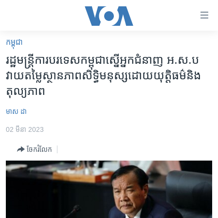
ភ្ជាប់​
ទៅ​
គេហទំព័រ​
កម្ពុជា
កម្ពុជា
ទាក់ទង
រដ្ឋមន្រ្តីការបរទេសកម្ពុជាស្នើអ្នកជំនាញ អ.ស.ប
រំលង​
អន្តរជាតិ
វាយតម្លៃស្ថានភាពសិទ្ធិមនុស្សដោយយុត្តិធម៌និង
និង​
អាមេរិក
តុល្យភាព
ចូល​
ទៅ​​
ចិន
មាស​ ដា
ទំព័រ​
ហេឡូវីអូអេ
ព័ត៌មាន​​
02 មីនា 2023
តែ​
កម្ពុជាច្នៃប្រតិដ្ឋ
ម្តង
ចែករំលែក
ព្រឹត្តិការណ៍ព័ត៌មាន
រំលង​
និង​
ទូរទស្សន៍ / វីដេអូ​
ចូល​
វិទ្យុ / ផតខាសថ៍
ទៅ​
ទំព័រ​
កម្មវិធីទាំងអស់