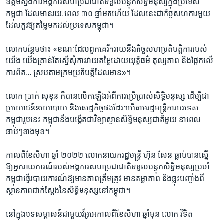
ឧត្តម​ស្នង​ការ​អង្គការ​សហប្រជាជាតិ​ទទួល​បន្ទុក​សិទ្ធិ​មនុស្ស​ក្នុង​ប្រទេស​
កម្ពុជា ដែល​មាន​រយៈ​ពេល​ ៣០ ឆ្នាំ​មក​ហើយ ដែល​នេះ​ជា​កិច្ច​សហការ​មួយ​
ដែល​គួរ​ឱ្យតម្លៃ​មក​ដល់​ប្រទេស​កម្ពុជា។
លោក​បន្ថែម​ថា៖ «ខណៈ​ដែល​ពួកគេរីករាយ​នឹង​កិច្ច​សហ​ប្រតិបត្តិ​ការ​របស់​
យើង យើង​គ្រាន់​តែ​ស្នើ​សុំការ​វាយ​តម្លៃ​ដោយ​យុត្តិធម៌ តុល្យភាព និង​ផ្អែក​លើ​
ការ​ពិត... ស្រប​តាម​ក្រម​ប្រតិបត្តិ​ដែល​មាន»។
លោក ប្រាក់ សុខុន ក៏​បាន​លើក​ឡើង​អំពី​ការ​ប្រើប្រាស់​សិទ្ធិ​មនុស្ស ដើម្បី​ជា
ប្រយោជន៍​នយោបាយ និង​សេដ្ឋកិច្ច​ផង​ដែរ។បើ​តាមរដ្ឋមន្រ្តី​ការបរទេស​
កម្ពុជារូបនេះ កម្ពុជា​នឹង​បង្កើត​ជា​វិទ្យា​ស្ថាន​សិទ្ធិ​មនុស្សជាតិ​មួយ នា​ពេល​
ឆាប់ៗ​ខាង​មុខ។
កាល​ពី​ខែ​សីហា ឆ្នាំ ​២០២២ លោក​នាយក​រដ្ឋមន្ត្រី ​ហ៊ុន សែន ធ្លាប់​បាន​ស្នើ​
ឱ្យអ្នក​រាយ​ការណ៍​របស់​អង្គការ​សហ​ប្រជា​ជាតិ​ទទួល​បន្ទុក​សិទ្ធិ​មនុស្ស​ប្រចាំ​
កម្ពុ​ជា​ធ្វើ​របាយការណ៍​ឱ្យ​មាន​ភាព​ត្រឹមត្រូវ មាន​តម្លាភាព​ និង​ឆ្លុះ​បញ្ចាំង​ពី​
ស្ថាន​ភាព​ជាក់​ស្តែង​នៃ​សិទ្ធិ​មនុស្ស​នៅ​កម្ពុជា។
នៅ​ក្នុង​បទសម្ភាសន៍​ជាមួយ​វីអូអេ​កាល​ពី​ខែ​សីហា ឆ្នាំ​មុន លោក វិទិត