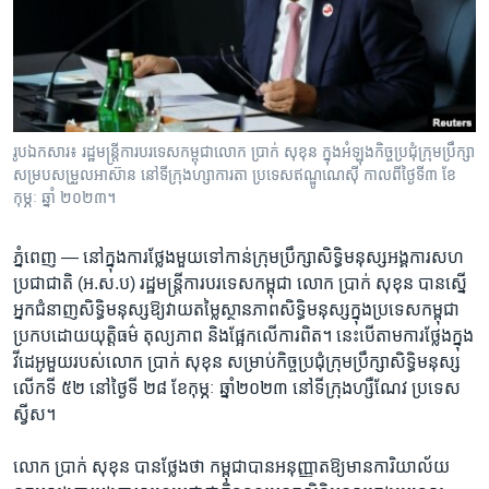
រចនា
សម្ព័ន្ធ​
Khmer English
រំលង​
និង​
បណ្តាញ​សង្គម
ចូល​
ទៅ​
រូបឯកសារ៖ រដ្ឋមន្ត្រីការបរទេសកម្ពុជាលោក ប្រាក់ សុខុន ក្នុងអំឡុងកិច្ចប្រជុំក្រុមប្រឹក្សា
កាន់​
សម្របសម្រួលអាស៊ាន នៅទីក្រុងហ្សាការតា ប្រទេសឥណ្ឌូណេស៊ី កាលពីថ្ងៃទី​៣ ខែ
ទំព័រ​
កុម្ភៈ ឆ្នាំ ២០២៣។
ភាសា
ស្វែង​
រក
ភ្នំពេញ —
នៅ​ក្នុង​ការ​ថ្លែង​មួយ​ទៅ​កាន់​ក្រុម​ប្រឹក្សា​សិទ្ធិ​មនុស្ស​អង្គការ​សហ
ប្រជាជាតិ ​(អ.ស.ប) រដ្ឋមន្រ្តី​ការបរទេស​កម្ពុជា​ លោក ប្រាក់ សុខុន បាន​ស្នើ​
អ្នក​ជំនាញ​សិទ្ធិ​មនុស្ស​ឱ្យវាយ​តម្លៃ​ស្ថានភាព​សិទ្ធិ​មនុស្ស​ក្នុង​ប្រទេស​កម្ពុជា​
ប្រកប​ដោយ​យុត្តិធម៌​ តុល្យភាព​ និង​ផ្អែក​លើ​ការ​ពិត។ នេះ​បើ​តាម​ការ​ថ្លែង​ក្នុង​
វីដេអូ​មួយ​របស់​លោក ប្រាក់ សុខុន សម្រាប់​កិច្ច​ប្រជុំ​ក្រុម​ប្រឹក្សា​សិទ្ធិ​មនុស្ស​
លើក​ទី​ ៥២ នៅ​ថ្ងៃ​ទី​ ២៨ ខែ​កុម្ភៈ​ ឆ្នាំ​២០២៣ ​នៅ​ទីក្រុង​ហ្សឺណែវ ប្រទេស
ស្វីស។
លោក​ ប្រាក់ សុខុន បាន​ថ្លែង​ថា ​កម្ពុជា​បាន​អនុញ្ញាត​ឱ្យមាន​ការិយាល័យ​