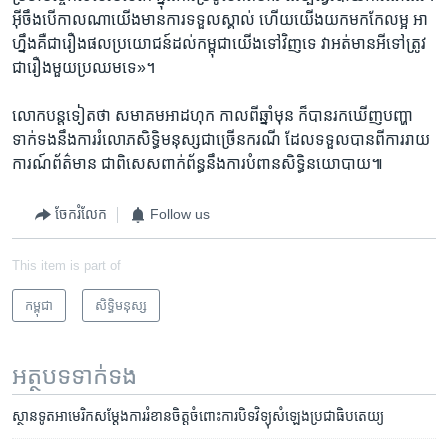
អ៊ីចឹង​បើ​កាល​ណា​យើង​មានការ​ទទួល​ស្គាល់ ហើយ​យើង​យក​មក​កែលម្អ​ អា
ហ្នឹង​គឺ​ជា​រឿង​ផល​ប្រយោជន៍​ដល់​កម្ពុជា​យើង​ទៅ​វិញ​ទេ​ វា​អត់​មាន​អី​ទៅ​ត្រូវ
ជា​រឿង​មួយ​ប្រឈម​ទេ»។
លោក​បន្ត​ទៀត​ថា​ សមាគម​អាដហុក​ កាល​ពី​ឆ្នាំ​មុន ក៏​បាន​រក​ឃើញ​បញ្ហា​
ទាក់ទង​នឹង​ការ​រំលោភ​សិទ្ធិ​មនុស្ស​ជា​ច្រើន​ករណី ដែល​ទទួល​បាន​ពី​ការរាយ​
ការណ៍​ព័ត៌មាន ជា​ពិសេស​ពាក់ព័ន្ធ​នឹង​ការ​បំពានសិទ្ធិ​នយោបាយ៕
ចែករំលែក
Follow us
This item is part of
កម្ពុជា
សិទ្ធិ​មនុស្ស
អត្ថបទ​ទាក់ទង
ស្ថានទូត​អាមេរិក​សម្តែង​ការ​រំខាន​ចិត្ត​ចំពោះ​ការ​បិទ​វិទ្យុ​សំឡេង​ប្រជាធិបតេយ្យ