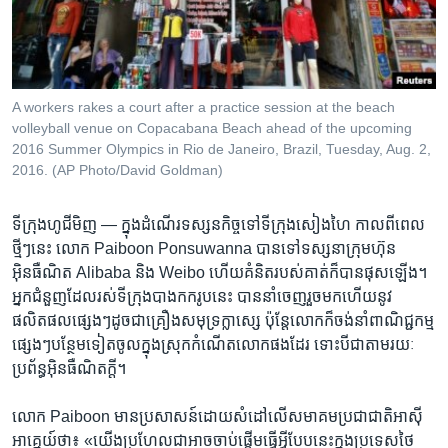
រចនា
សម្ព័ន្ធ​
Khmer English
រំលង​
និង​
បណ្តាញ​សង្គម
ចូល​
A workers rakes a court after a practice session at the beach
ទៅ​
volleyball venue on Copacabana Beach ahead of the upcoming
កាន់​
2016 Summer Olympics in Rio de Janeiro, Brazil, Tuesday, Aug. 2,
2016. (AP Photo/David Goldman)
ទំព័រ​
ភាសា
ស្វែង​
រក
ទីក្រុង​ហូជីមិញ —
ក្នុង​ដំណើរ​ទស្សនកិច្ច​ទៅ​ទីក្រុង​សៀងហៃ​ កាល​ពីពេល​
ថ្មីៗនេះ​ លោក​ Paiboon Ponsuwanna​ បាន​ទៅ​ទស្សនា​ក្រុម​ហ៊ុន​
អ៊ិនធឺណិត​ Alibaba និង​ Weibo​ ហើយ​គំនិត​របស់​គាត់​ក៏​បាន​ផុស​ឡើង។
អ្នកជំនួញ​ដែល​រស់​ទីក្រុង​បាង​កក​រូបនេះ​ បាន​នាំចេញរួច​មក​ហើយនូវ​
ផលិតផល​ផ្សេងៗដូចជា​គ្រឿង​សមុទ្រ​ក្លាស្សេ​ ​ប៉ុន្តែ​លោក​ក៏​ចង់​នាំ​ពាណិជ្ជកម្ម​
ផ្សេងៗ​បន្ថែម​ទៀត​ចូល​ក្នុង​ស្រុក​កំណើត​លោក​ផង​ដែរ​ ទោះ​បី​ជាតាម​រយៈ​
ប្រព័ន្ធ​អ៊ិនធឺណិត​ក្តី។
លោក​ Paiboon​ មាន​ប្រសាសន៍​ដោយ​សំដៅ​លើ​សមាគម​ប្រជាជាតិ​អាស៊ី​
អាគ្នេយ៍​ថា៖ «យើង​ប្រហែល​ជា​អាច​ចាប់​ផ្តើម​ធ្វើ​អ្វី​បែប​នេះ​ក្នុង​ប្រទេស​ថៃ​