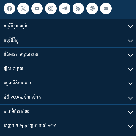
កម្មវិធី​ទូរទស្សន៍
កម្មវិធី​វិទ្យុ
ព័ត៌មាន​តាមប្រធានបទ​
រៀន​​អង់គ្លេស
ទទួល​ព័ត៌មាន​តាម
អំពី​ VOA & ទំនាក់ទំនង
គេហទំព័រ​​ទាក់ទង
ទាញយក​ App ផ្សេងៗ​របស់​ VOA