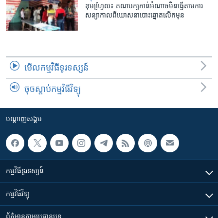
ខុមហ្វែ្រល៖ ​គណបក្ស​កាន់​អំណាច​មិន​ធ្វើ​តាម​ការ
សន្យា​កាលពី​ឃោសនា​បោះឆ្នោត​លើក​មុន
មើល​កម្មវិធី​ទូរទស្សន៍
ចុចស្តាប់កម្មវិធីវិទ្យុ
បណ្តាញ​សង្គម
កម្មវិធី​ទូរទស្សន៍
កម្មវិធី​វិទ្យុ
ព័ត៌មាន​តាមប្រធានបទ​