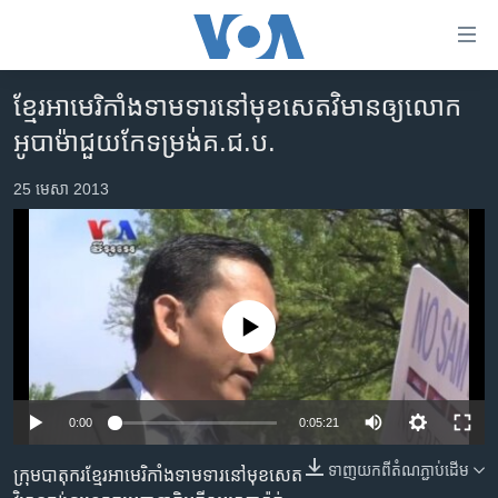
ភ្ជាប់​
ទៅ​
គេហទំព័រ​
ខ្មែរ​អាមេរិកាំង​ទាមទារ​នៅមុខ​សេតវិមាន​ឲ្យ​លោក​
កម្ពុជា
ទាក់ទង
អូបាម៉ា​ជួយ​កែ​ទម្រង់​គ.ជ.ប.
រំលង​
អន្តរជាតិ
និង​
25 មេសា 2013
អាមេរិក
ចូល​
ទៅ​​
ចិន
ទំព័រ​
ហេឡូវីអូអេ
ព័ត៌មាន​​
តែ​
កម្ពុជាច្នៃប្រតិដ្ឋ
No media source currently available
ម្តង
ព្រឹត្តិការណ៍ព័ត៌មាន
រំលង​
និង​
ទូរទស្សន៍ / វីដេអូ​
ចូល​
0:00
0:05:21
វិទ្យុ / ផតខាសថ៍
ទៅ​
ទាញ​យក​ពី​តំណភ្ជាប់​ដើម
ទំព័រ​
ក្រុម​បាតុករ​ខ្មែរ​អាមេរិកាំង​ទាមទារ​នៅមុខ​សេត
កម្មវិធីទាំងអស់