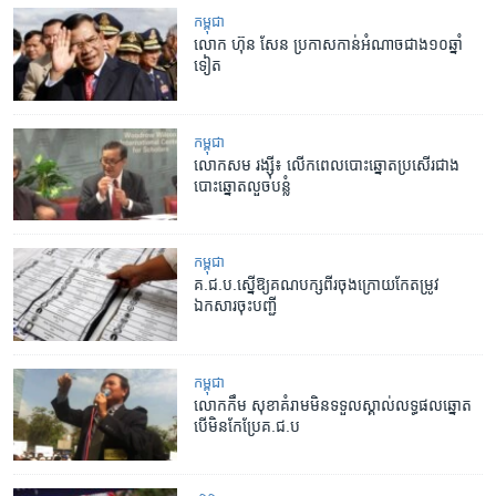
កម្ពុជា
លោក​ ហ៊ុន សែន​ ប្រកាស​កាន់​អំណាច​ជាង​១០​ឆ្នាំ​
ទៀត
កម្ពុជា
លោក​សម រង្ស៊ី៖​ លើក​ពេល​បោះឆ្នោត​ប្រសើរ​ជាង​
បោះឆ្នោត​លួច​បន្លំ
កម្ពុជា
គ.ជ.ប.ស្នើ​ឱ្យ​គណបក្ស​ពីរ​ចុង​ក្រោយ​កែតម្រូវ​
ឯកសារ​ចុះ​បញ្ជី
កម្ពុជា
លោក​កឹម សុខា​គំរាម​មិន​ទទួល​ស្គាល់​លទ្ធផល​ឆ្នោត​
បើ​មិន​កែប្រែ​គ.ជ.ប