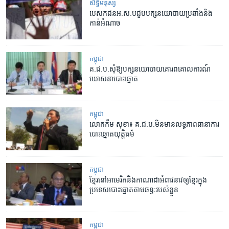
សិទ្ធិ​មនុស្ស
បេសកជន​អ.ស.ប​ជួប​បក្ស​នយោបាយ​ប្រឆាំង​និង​
កាន់​អំណាច
កម្ពុជា
គ.ជ.ប.​សុំ​ឱ្យ​បក្ស​នយោបាយ​គោរព​គោលការណ៍​
ឃោសនា​បោះឆ្នោត
កម្ពុជា
លោក​កឹម សុខា៖ ​គ.ជ.ប.​មិនមាន​លទ្ធភាព​ធានា​ការ​
បោះឆ្នោត​យុត្តិធម៌
កម្ពុជា
ខ្មែរ​នៅអាមេរិក​និង​កាណាដា​អំពាវនាវ​ឲ្យ​ខ្មែរ​ក្នុង​
ប្រទេស​បោះឆ្នោត​តាម​ឆន្ទៈ​របស់​ខ្លួន
កម្ពុជា