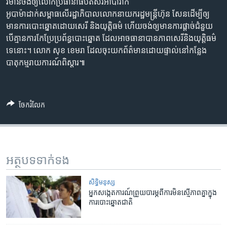
រចនា
វិមាន​ចង់ឲ្យ​លោក​ប្រធានាធិបតី​សរអា​បារ៉ាក់​
សម្ព័ន្ធ​
អូបាម៉ា​ដាក់​សម្ពាធ​លើ​រដ្ឋាភិបាល​លោក​នាយក​រដ្ឋមន្ត្រី​ហ៊ុន សែន​ដើម្បី​ឲ្យ​
Khmer English
រំលង​
មាន​ការ​បោះឆ្នោត​ដោយ​សេរី​ និង​យុត្តិធម៌​ ហើយ​ចង់​ឲ្យមាន​​ការ​ផ្តាច់ជំនួយ​
និង​
បើ​គ្មាន​ការកែ​ប្រែ​ប្រព័ន្ធ​បោះឆ្នោត ​ដែល​អាច​ធានា​បាន​ភាព​សេរី​និងយុត្តិធម៌
បណ្តាញ​សង្គម
ចូល​
ទេនោះ។​ លោក ​សុខ ខេមរា ​ដែល​ចុះ​យក​ព័ត៌មាន​ដោយផ្ទាល់​នៅកន្លែង​
ទៅ​
បាតុកម្ម​រាយការណ៍​ពិស្តារ៕
កាន់​
ទំព័រ​
ភាសា
ស្វែង​
ចែករំលែក
រក
អត្ថបទ​ទាក់ទង
សិទ្ធិ​មនុស្ស
អ្នក​សង្កេតការណ៍​ព្រួយ​បារម្ភ​ពី​ការ​មិន​ស្មើ​ភាព​គ្នា​ក្នុង​
ការ​បោះឆ្នោត​ជាតិ