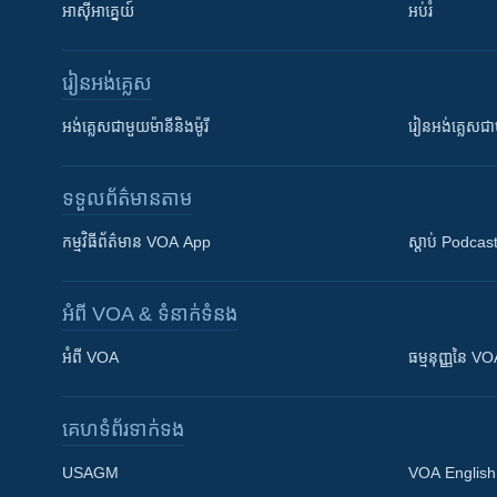
អាស៊ីអាគ្នេយ៍
អប់រំ
រៀន​​អង់គ្លេស
អង់គ្លេស​ជាមួយ​ម៉ានី​និង​ម៉ូរី
រៀន​​​​​​អង់គ្លេ
ទទួល​ព័ត៌មាន​តាម
កម្មវិធី​ព័ត៌មាន VOA App
ស្តាប់ Podcas
អំពី​ VOA & ទំនាក់ទំនង
អំពី​ VOA
ធម្មនុញ្ញ​នៃ V
គេហទំព័រ​​ទាក់ទង
USAGM
VOA English