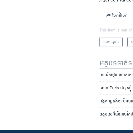
ចែករំលែក
This item is part of
នយោបាយ
អ
អត្ថបទ​ទាក់
អាមេរិក​ថ្កោលទោស​ការ​ប៉ុន
លោក Putin ថា រុស្ស៊ី «ត
អង្គការ​អូតង់​ថា មិន​មា
ឧត្តមសេនីយ៍​អាមេរិក​ថា