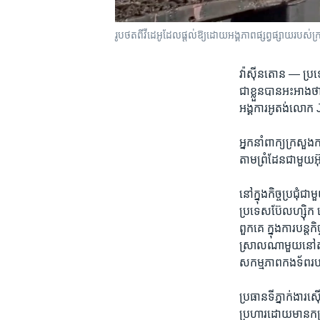
រូបថត​ពី​វីដេអូ​ដែល​ផ្តល់​ឱ្យ​ដោយ​អង្គភាព​ផ្សព្វផ្សាយ​របស់​ក្
វ៉ាស៊ីនតោន —
ប្រទ
ជា​ខ្លួន​បាន​អះអាង​
អង្គការ​អូតង់​លោក​
​អ្នក​នាំពាក្យ​ក្រសួ
តាម​ព្រំដែន​ជាមួយ​អ
នៅ​ក្នុង​កិច្ចប្រជុំជ
ប្រទេស​ប៊ែលហ្ស៊ិក ល
ពួក​គេ​ ក្នុង​ការបន្
ស្រាល​ណា​មួយនៅតាម​ប
សកម្មភាព​កងទ័ព​របស
ប្រធាន​ទីភ្នាក់ងារ​
ប្រហារ​ដោយ​មាន​កម្រ