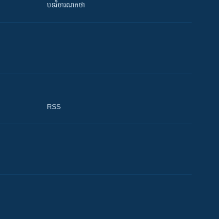
បទវិចារណកថា
RSS