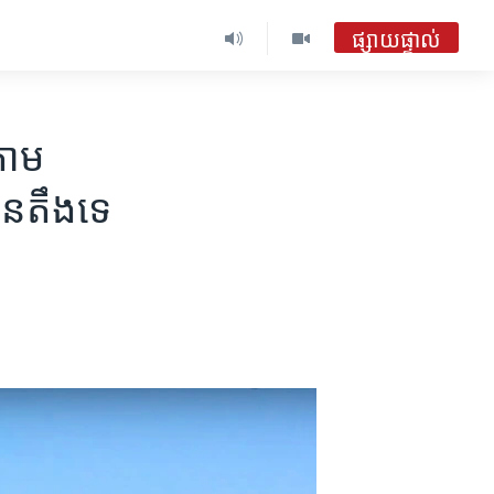
ផ្សាយផ្ទាល់
តាម​
តានតឹង​ទេ