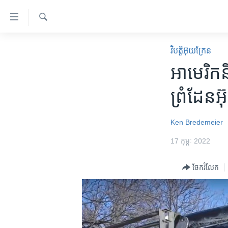
ភ្ជាប់​
ទៅ​
គេហទំព័រ​
ស្វែង​
កម្ពុជា
រក
វិបត្តិអ៊ុយក្រែន
ទាក់ទង
អន្តរជាតិ
អាមេរិក​​ន
រំលង​
និង​
អាមេរិក
ព្រំដែន​អ
ចូល​
ចិន
ទៅ​​
ទំព័រ​
ហេឡូវីអូអេ
Ken Bredemeier
ព័ត៌មាន​​
កម្ពុជាច្នៃប្រតិដ្ឋ
17 កុម្ភៈ 2022
តែ​
ម្តង
ព្រឹត្តិការណ៍ព័ត៌មាន
ចែករំលែក
រំលង​
ទូរទស្សន៍ / វីដេអូ​
និង​
ចូល​
វិទ្យុ / ផតខាសថ៍
ទៅ​
កម្មវិធីទាំងអស់
ទំព័រ​