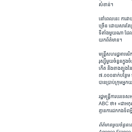
សំខាន់។​
នៅពេល​នេះ​ ការ​វាយ​
ច្រើន​ ដោយ​សារ​តែ​ត្រ
ទីតាំង​មួយ​ណា​ ដែល​
យក​ព័ត៌មាន។
មន្ត្រី​សហរដ្ឋ​អាមេ
រុស្ស៊ី​មួយ​ចំនួន​ក្
កើត​ និង​ខាង​ត្បូង​នៃ
៧.០០០​នាក់​បន្ថែម ទៀ
បានប្រាប់​ក្រុម​អ្នក
រដ្ឋមន្ត្រី​ការបរទ
ABC ថា៖​ «ជា​អកុសល​
គ្មាន​ការ​ដក​កងទ័ព​អ
ព័ត៌មាន​មួយ​ចំនួន​ន
Agence France-