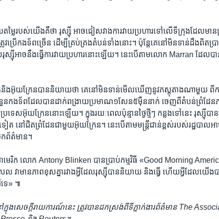
តម្លៃ​របស់​យើង​គឺថា រុស្ស៊ី ​អាច​ជៀស​វាង​ការ​វាយ​ប្រហារ​ទៅ​លើ​ទីក្រុង​ដែល​មាន​
ូវ​ប្រើ​កងទ័ព​ច្រើន ដើម្បី​គ្រប់គ្រង​តំបន់​ទាំង​នោះ។​ ប៉ុន្តែ​គេ​នៅ​មិន​ទាន់​ដឹង​ពិត
រុស្ស៊ីអាច​នឹង​ធ្វើ​ការ​វាយ​ប្រហារ​នោះ​ឡើយ។ នេះ​បើ​តាម​លោក​ Marran ដែល​បាន​ថ្លែង
រិក​និង​អ៊ុយក្រែនបាន​និយាយ​ថា​ គេ​នៅ​មិន​ទាន់​មើល​ឃើញ​នូវ​ភស្តុតាង​ណា​មួយ​ ពី​
នុង​ចំនួន​កងទ័ព​ដែល​បាន​ដាក់​ពង្រាយ​ប្រមាណ​១​សែន​៥ម៉ឺននាក់ ចេញ​ពី​តំបន់​ព្រំដែន
​ប្រទេស​អ៊ុយក្រែន​នោះ​ឡើយ។​ ក្នុង​រយៈពេល​ប៉ុន្មាន​ថ្ងៃ​ថ្មីៗ កន្លង​ទៅ​នេះ​ រុស្ស៊ី​បាន
ត​ នៅជិត​ព្រំដែន​ជា​មួយ​អ៊ុយក្រែន។​ នេះ​បើ​តាមមន្ត្រី​ជាន់​ខ្ពស់របស់​រដ្ឋបាល​អា
​យក​ព័ត៌មាន។
េស​អាមេរិក​ លោក Antony Blinken បាន​ប្រាប់​កម្មវិធី​ «Good Morning Americ
 វា​មាន​ភាព​ខុស​គ្នា​រវាង​អ្វីដែល​រុស្ស៊ី​បាន​និយាយ​ និង​ធ្វើ​ ហើយ​អ្វី​ដែល​យើង
្វីទេ» ៕
ៅ​ក្នុង​សេចក្ដីរាយការណ៍នេះ ត្រូវ​បាន​ដកស្រង់​ពី​ទីភ្នាក់ងារ​ព័ត៌មាន The Ass
Presse និង Reuters។