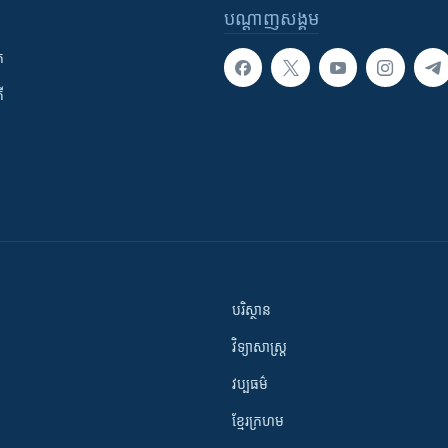
បណ្តាញ​សង្គម
ក
ី
បរិស្ថាន
វិទ្យាសាស្រ្ត
វប្បធម៌
ខ្មែរក្រហម