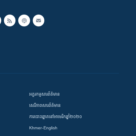
អក្ខរកម្មសារព័ត៌មាន
សេរីភាពសារព័ត៌មាន
ការបោះឆ្នោតនៅអាមេរិកឆ្នាំ២០២០
Khmer-English