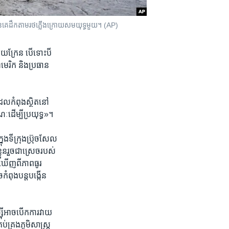
រូវ​បាន​គេ​ដឹក​តាម​រថភ្លើង​ក្រោយ​សមយុទ្ធ​មួយ។ (AP)
៊ុយក្រែន​ បើទោះ​បី​
ាមេរិក និងប្រធាន​
ែល​កំពុង​ស្ថិត​នៅ​
​ដើម្បី​ប្រយុទ្ធ»។
្នុង​ទីក្រុង​ប្រ៊ុចសែល
លួនរួច​ជាស្រេច​របស់​
​ឃើញ​ពី​ភាព​ធូរ​
ពុង​បន្ត​បង្កើន​
ស៊ី​អាច​បើកការ​វាយ
​គ្រង​ភូមិសាស្ត្រ​