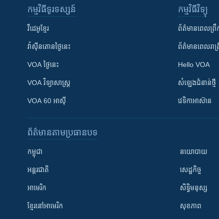
កម្មវិធី​ទូរទស្សន៍
កម្មវិធី​វិទ្យុ
វីដេអូ​ខ្មែរ
ព័ត៌មាន​ពេល​ព្រឹ
វ៉ាស៊ីនតោន​ថ្ងៃ​នេះ
ព័ត៌មាន​​ពេល​រាត្រ
VOA ថ្ងៃនេះ
Hello VOA
VOA ​វិទ្យាសាស្ត្រ
សំឡេង​ជំនាន់​ថ្មី
VOA 60 អាស៊ី
វេទិកា​អាស៊ាន
ព័ត៌មាន​តាមប្រធានបទ​
កម្ពុជា
នយោបាយ
អន្តរជាតិ
សេដ្ឋកិច្ច
អាមេរិក
សិទ្ធិមនុស្ស
ខ្មែរ​នៅអាមេរិក
សុខភាព