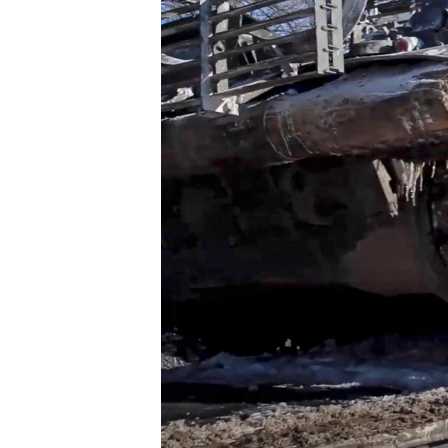
រចនា
សម្ព័ន្ធ​
រំលង​
និង​
ចូល​
ទៅ​
កាន់​
ទំព័រ​
ស្វែង​
រក