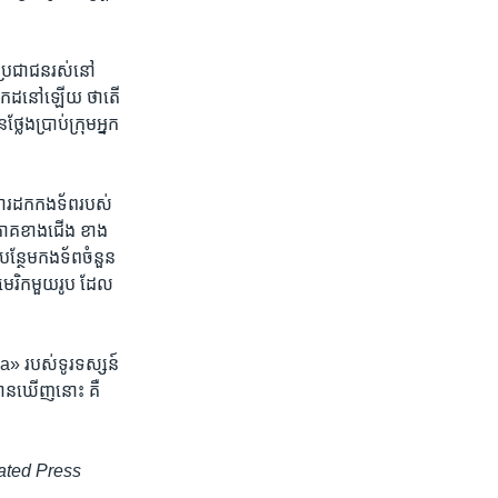
ប្រជាជន​រស់​នៅ​
ប្រាកដ​នៅ​ឡើយ​ ថា​តើ​
​ប្រាប់​ក្រុម​អ្នក​
ការ​ដក​កងទ័ព​របស់​
​ភាគ​ខាង​ជើង​ ខាង​
​បន្ថែម​កងទ័ព​ចំនួន​
មេរិក​មួយ​រូប​ ដែល​
a» របស់​ទូរទស្សន៍​
​បាន​ឃើញនោះ​ គឺ​
ociated Press