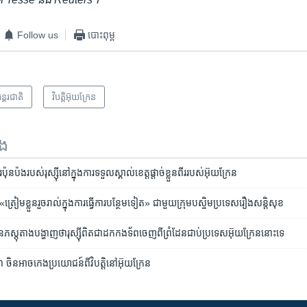
Follow us
បោះពុម្ព
ន្តរជាតិ
វិបត្តិអ៊ុយក្រែន
ទង
ប៉ង​របស់​រុស្ស៊ី​នៅក្នុង​ការ​ទទួល​ស្គាល់​ខេត្ត​ផ្ដាច់ខ្លួន​ពីរ​របស់​អ៊ុយក្រែន
្រៀម​ខ្លួន​រួចរាល់​ក្នុង​ការ​ធ្វើការ​បន្ថែម​ទៀត» ជាមួយ​ក្រុម​បស្ចិម​ប្រទេស​រឿង​សន្ដិសុខ
ន​ភស្តុតាង​បង្ហាញ​ថា​រុស្ស៊ី​ពិតជា​ដក​កងទ័ព​ចេញពី​ព្រំដែន​ជាប់​ប្រទេស​អ៊ុយក្រែន​នោះទេ
 ចិនអាច​កេងប្រយោជន៍​ពី​វិបត្តិ​នៅ​អ៊ុយក្រែន