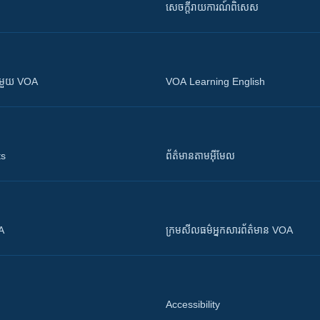
សេចក្តីរាយការណ៍ពិសេស
ស​​ជាមួយ VOA
VOA Learning English
ts
ព័ត៌មាន​តាម​អ៊ីមែល
OA
ក្រម​​​សីលធម៌​​​អ្នក​​​សារព័ត៌មាន VOA
Accessibility