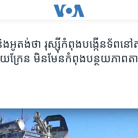
ិង​អូតង់​ថា រុស្ស៊ី​កំពុង​បង្កើន​ទ័ព​នៅ​
៊ុយក្រែន​​ មិន​មែន​កំពុង​បន្ថយ​ភាព​