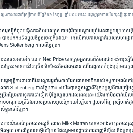
រសួង​ការពារ​ជាតិ​រុស្ស៊ី​កាល​ពី​ថ្ងៃ​ទី​១៦ ខែ​កុម្ភៈ​ ឆ្នាំ​២០២២​នេះ បង្ហាញ​រថពាស​ដែក​រុស្ស៊ី​ត្
េស​រុស្ស៊ីកំពុង​បង្កើន​កងទ័ព​របស់​ខ្លួន ​តាម​ជុំវិញ​បណ្តោយ​ព្រំដែនជា​មួយ​ប្រទេស​អ
ថា​ បាន​ដក​កងទ័ព​មួយ​ចំនួន​ចេញ​ក៏ដោយ។​ ​ នេះ​បើតាម​ការ​បញ្ជាក់​របស់​សហរដ្ឋ​អ
 Jens Stoltenberg កាល​ពី​ថ្ងៃពុធ។​
ង​ការបរទេស​អាមេរិក​ លោក​ Ned Price បាន​ក្រុម​អ្នក​សារព័ត៌មាន​ថា៖​ «ទ័ព​រុស្ស៊ីដ
៊ុយក្រែន មាន​កាន់​តែ​ច្រើន មិន​មែន​តិចជាង​មុន​ទេ ហើយ​ពួកគេ​កំពុង​ត្រៀម​លក្ខណៈ
ា​មួយ​រដ្ឋមន្ត្រី​ការពារ​ជាតិ​នៃបណ្តា​រដ្ឋ​ទាំង​៣០​ដែល​ជា​សមាជិក​របស់​អង្គការ​អូតង់​នៅ​ក
ោក Stoltenberg បាន​ថែ្លង​ថា៖​ «យើង​បាន​ឮ​សញ្ញាពី​ទីក្រុង​មូស្គូ​ពី​ការ​ត្រៀម​ខ្
ត​កិច្ចប្រឹង​ប្រែង​ការ​ទូតតទៅ​ទៀត​ ប៉ុន្តែ​រហូត​មក​ដល់​ពេល​នេះ​ យើង​នៅ​មិន​ទាន់​មើល
ណ្តោយ​ព្រំដែន​របស់​ប្រទេស​អ៊ុយក្រែន​នៅ​ឡើយ។​ ផ្ទុយ​ទៅវិញ​ រុស្សី​ហាក់​ដូច​កំ
់​ខ្លួន​ទៅវិញ»។ ​
ស៊ើប​ការណ៍​របស់​ប្រទេស​អេស្តូនី​ លោក​ Mikk Marran បាន​អះអាង​ថា​ ប្រទេស​រុស្
ិតមួយ​ ទៅ​លើ​ប្រទេស​អ៊ុយក្រែន​ ដែល​រួម​មាន​ដូច​ជា​ការ​បាញ់​មីស៊ីល​ និងចូលគ្រប់