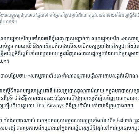
រទេសខ្លួនក្រៅប្រទេស ថ្លែងទៅកាន់អ្នកគាំទ្របន្ទាប់ពីលោកត្រូវបានហាមឃាត់មិនឲ្យធ្វើដំ
 ឆ្នាំ២០១៩។
ូត​សហរដ្ឋ​អាមេរិក​ប្រចាំ​រាជធានី​ភ្នំពេញ ​បាន​បញ្ជាក់​ថា ​សហរដ្ឋ​អាមេរិក​ «មាន​ការ​ព្រ
ចាប់​ខ្លួន​ ការ​យាយី​ និង​ការ​គំរាម​កំហែង​លើ​សមាជិក​បក្ស​ប្រឆាំង​នៅ​កម្ពុជា​ និង​ចំពោ
រ​ធ្វើ​មាតុភូមិនិវត្តន៍​ទៅ​កាន់​ប្រទេស​កម្ពុជា​វិញ​របស់​ពលរដ្ឋ​កម្ពុជា​ដែល​ចង់​ចូលរួម​ដោយ
យ‍»។
ទូត​បាន​បន្ថែម​ថា៖ «សកម្មភាព​ទាំង​នេះ​តំណាង​ឲ្យ​ការ​បង្កើន​ការ​គាប​សង្កត់​លើ​គណ
ាន​ស្ដីទី​គណបក្ស​សង្គ្រោះ​ជាតិ ដែល​ត្រូវ​បាន​តុលាការ​រំលាយ​ កន្លង​មក​បាន​សន្យា​ថ
ៅ​ថ្ងៃ​ទី ៩ ខែ​វិច្ឆិកា​ខាង​មុខ​នេះ ប៉ុន្តែ​កាល​ពី​ថ្ងៃ​ព្រហស្បតិ៍​ម្សិលមិញ លោក​បា
ត​ឲ្យ​ឡើង​ជិះ​យន្តហោះ Thai Airways ​ពី​ទីក្រុង​ប៉ារីស ​ទៅ​កាន់​ទីក្រុង​បាងកក។
ពុជា យ៉ាង​ហោច​ណាស់ ​សកម្មជន​គណបក្ស​គណបក្ស​ប្រឆាំង​យ៉ាង​តិច​ ៤៨ នាក់ ត្រូវ​បាន​
ក​ សម រង្ស៊ី បាន​ប្រកាស​ពី​គម្រោង​នៅ​ក្នុង​ការ​ធ្វើ​មាតុភូមិ​និវត្តន៍​ទៅ​កាន់​ប្រទេស​កម