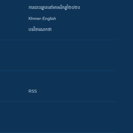
ការបោះឆ្នោតនៅអាមេរិកឆ្នាំ២០២០
Khmer-English
បទវិចារណកថា
RSS