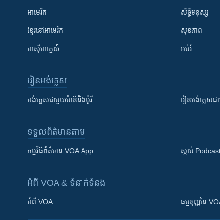
អាមេរិក
សិទ្ធិមនុស្ស
ខ្មែរ​នៅអាមេរិក
សុខភាព
អាស៊ីអាគ្នេយ៍
អប់រំ
រៀន​​អង់គ្លេស
អង់គ្លេស​ជាមួយ​ម៉ានី​និង​ម៉ូរី
រៀន​​​​​​អង់គ្លេ
ទទួល​ព័ត៌មាន​តាម
កម្មវិធី​ព័ត៌មាន VOA App
ស្តាប់ Podcas
អំពី​ VOA & ទំនាក់ទំនង
អំពី​ VOA
ធម្មនុញ្ញ​នៃ V