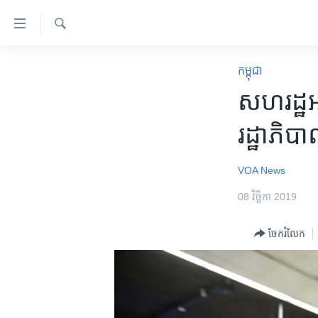
ភ្ជាប់​
ទៅ​
គេហទំព័រ​
ស្វែង​
កម្ពុជា
រក
កម្ពុជា
ទាក់ទង
អន្តរជាតិ
​សហរដ្ឋ​អា
រំលង​
និង​
អាមេរិក
រដ្ឋាភិបា
ចូល​
ចិន
ទៅ​​
ទំព័រ​
ហេឡូវីអូអេ
VOA News
ព័ត៌មាន​​
កម្ពុជាច្នៃប្រតិដ្ឋ
08 វិច្ឆិកា 2019
តែ​
ម្តង
ព្រឹត្តិការណ៍ព័ត៌មាន
ចែករំលែក
រំលង​
ទូរទស្សន៍ / វីដេអូ​
និង​
ចូល​
វិទ្យុ / ផតខាសថ៍
ទៅ​
កម្មវិធីទាំងអស់
ទំព័រ​