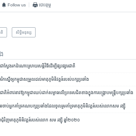
Follow us
បោះពុម្ព
ាតិ
សិទ្ធិ​មនុស្ស
ទង
ុជាស្វែងរកដំណោះស្រាយសន្តិវិធីដើម្បីផ្សះផ្សារជាតិ
ក​ស្នើ​ឲ្យ​កម្ពុជា​សម្រួល​ដល់​មាតុភូមិនិវត្តន៍​របស់​បក្ស​ប្រឆាំង
តរជាតិ​អំពាវនាវ​ឱ្យ​កម្ពុជា​ឈប់​ដាក់​សម្ពាធ​លើ​ប្រទេស​ជិតខាង​ក្នុងការបង្ក្រាប​មន្ត្រី​បក្ស​ប្រឆាំង
ប់​អ្នកគាំទ្រ​គណបក្ស​ប្រឆាំង​ដែល​ចូលរួម​គាំទ្រ​មាតុភូមិ​និវត្តន៍​របស់​លោកសម រង្ស៊ី
ណ៍ជុំវិញមាតុភូមិនិវត្តន៍របស់លោក សម រង្ស៊ី ឆ្នាំ២០២០