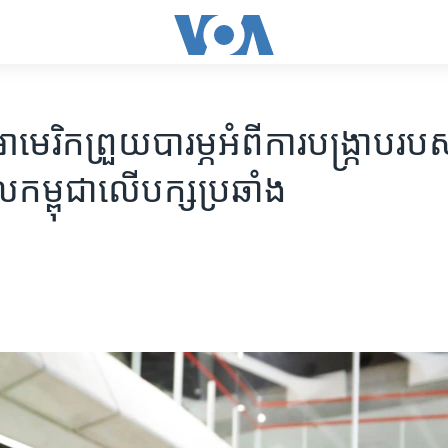
មេរិក​ព្រួយ​បារម្ភ​អំពី​ការ​បង្ក្រាប​របស
ល​កម្ពុជា​លើ​បក្ស​ប្រឆាំង