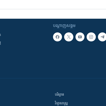
បណ្តាញ​សង្គម
ក
ី
បរិស្ថាន
វិទ្យាសាស្រ្ត