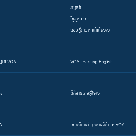
វប្បធម៌
ខ្មែរក្រហម
សេចក្តីរាយការណ៍ពិសេស
ស​​ជាមួយ VOA
VOA Learning English
ts
ព័ត៌មាន​តាម​អ៊ីមែល
OA
ក្រម​​​សីលធម៌​​​អ្នក​​​សារព័ត៌មាន VOA