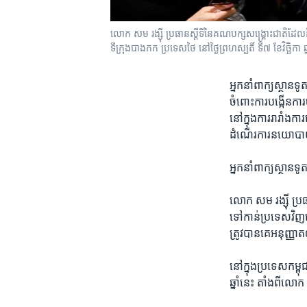
លោក សម រង្ស៊ី ប្រធានស្តីទីនៃគណបក្សសង្គ្រោះជាតិដែលនិ
ទីក្រុងបាងកក ប្រទេសថៃ នៅថ្ងៃព្រហស្បតិ៍ ទី៧ ខែវិច្ឆិកា
អ្នក​នាំ​ពាក្យ​ស្ថានទ
ចំពោះ​ការ​បង្កើន​ការ​
នៅ​ក្នុង​ការ​រារាំង​កា
ដំណើរការ​នយោបា
អ្នក​នាំ​ពាក្យ​ស្ថាន
លោក ​សម រង្ស៊ី ប្រធ
ទៅ​កាន់​ប្រទេស​វិញ​ន
ត្រូវ​បាន​គេ​អនុញ្ញា
នៅ​ក្នុង​ប្រទេស​កម្
ឆ្នាំ​នេះ ​តាំង​ពី​លោ