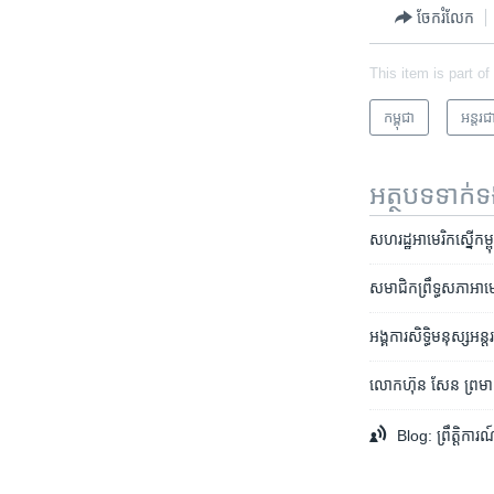
ចែករំលែក
This item is part of
កម្ពុជា
អន្តរជ
អត្ថបទ​ទាក់
សហរដ្ឋអាមេរិកស្នើកម្ព
សមាជិក​ព្រឹទ្ធសភា​អាមេរិ
អង្គការ​សិទ្ធិមនុស្ស​អន្
លោក​ហ៊ុន សែន ព្រមាន​ចា
Blog: ព្រឹត្តិការ