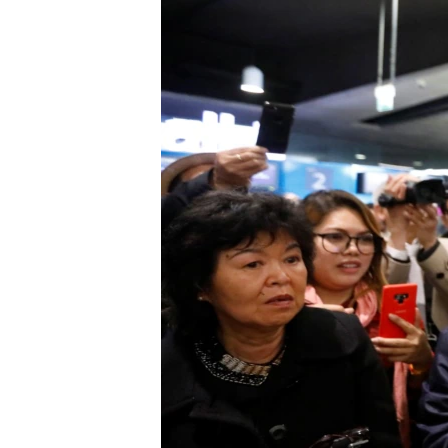
រចនា
សម្ព័ន្ធ​
រំលង​
និង​
ចូល​
ទៅ​
កាន់​
ទំព័រ​
ស្វែង​
រក