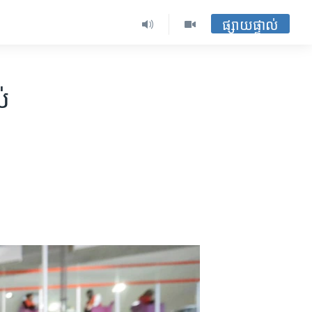
ផ្សាយផ្ទាល់
់​