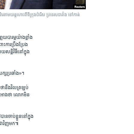
ណើរតាមយន្តហោះពីទីក្រុងប៉ារីស ប្រទេសបារាំង ទៅកាន់
ួយ​បារម្ភ​យ៉ាង​ខ្លាំង​
ះ​ការ​ប្រឹង​ប្រែង​
​សន្តិវិធី​នៅ​ក្នុង​
បក្ស​ប្រឆាំង‍»។
ា​នឹង​វិល​ត្រឡប់​
ន​អះអាង​ថា លោក​មិន​
ចាប់​ខ្លួន​នៅ​ក្នុង​
្ពុជា​វិញ​មក៕