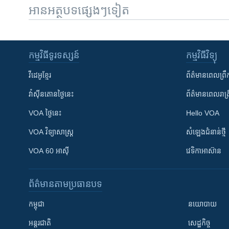
អានអត្ថបទផ្សេងៗទៀត
កម្មវិធី​ទូរទស្សន៍
កម្មវិធី​វិទ្យុ
វីដេអូ​ខ្មែរ
ព័ត៌មាន​ពេល​ព្រឹ
វ៉ាស៊ីនតោន​ថ្ងៃ​នេះ
ព័ត៌មាន​​ពេល​រាត្រ
VOA ថ្ងៃនេះ
Hello VOA
VOA ​វិទ្យាសាស្ត្រ
សំឡេង​ជំនាន់​ថ្មី
VOA 60 អាស៊ី
វេទិកា​អាស៊ាន
ព័ត៌មាន​តាមប្រធានបទ​
កម្ពុជា
នយោបាយ
អន្តរជាតិ
សេដ្ឋកិច្ច