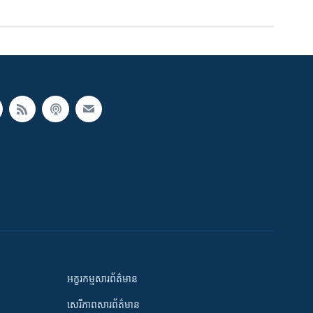
អក្ខរកម្មសារព័ត៌មាន
សេរីភាពសារព័ត៌មាន