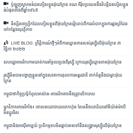
ប៉ូឡូញ​ស្វាគមន៍​ជនភៀសខ្លួន​អ៊ុយក្រែន​ ខណៈ​អឺរ៉ុប​ប្រឈម​នឹង​វិបត្តិ​ជនភៀសខ្លួន​
ធំ​បំផុត​តាំងពី​ឆ្នាំ១៩៤៥
និស្សិត​អាហ្វ្រិក​ដែល​ភៀស​ខ្លួន​ពី​អ៊ុយក្រែន​រៀបរាប់​ពី​ការ​លំបាក​ក្នុង​ការ​ឆ្លង​ព្រំដែន​
ទៅ​កន្លែង​សុវត្ថិភាព
LIVE BLOG: ព្រឹត្តិការណ៍ថ្មីៗអំពីការ​ឈ្លានពាន​របស់​រុស្ស៊ី​លើ​អ៊ុយក្រែន ៣
វិច្ឆិកា ២០២២
សហរដ្ឋ​អាមេរិក​ហាមឃាត់​ការ​នាំ​ចូល​ប្រេង​ពី​រុស្ស៊ី​ ក្រោយ​​រុស្ស៊ី​ឈ្លានពាន​​អ៊ុយក្រែន
រុស្ស៊ី​មិន​បាន​​បង្ហាញ​ខ្លួន​នៅ​ក្នុង​សវនាការ​តុលាការ​អន្តរជាតិ​ ​ពាក់​ព័ន្ធ​នឹង​ជម្លោះ​​អ៊ុយ
ក្រែន
កម្ពុជា​ថា​កិច្ច​ប្រជុំ​កំពូល​អាស៊ាន-អាមេរិក​អាច​នឹង​ត្រូវ​លើក​ពេល
អ្នកវិភាគ​អាមេរិកាំង៖ គោលនយោបាយ​លោកហ៊ុន សែន​នឹង​​បរាជ័យ​នៅ​មីយ៉ាន់ម៉ា​បើ​
មិនប្តូរ​ទិស
កម្ពុជា​និង​អាស៊ី​អាគ្នេយ៍ ប្រតិកម្ម​តប​មិន​ធ្លាប់​មាន​ទៅ​នឹង​សង្គ្រាម​រុស្ស៊ី​លើ​អ៊ុយក្រែន