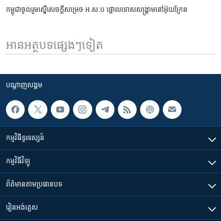
កម្ពុជា​ចូលរួម​ស្នើ​សេចក្តី​សម្រេច ​អ.ស.ប​ ថ្កោលទោស​សង្គ្រាម​នៅ​អ៊ុយក្រែន
អានអត្ថបទផ្សេងៗទៀត
បណ្តាញ​សង្គម
កម្មវិធី​ទូរទស្សន៍
កម្មវិធី​វិទ្យុ
ព័ត៌មាន​តាមប្រធានបទ​
រៀន​​អង់គ្លេស