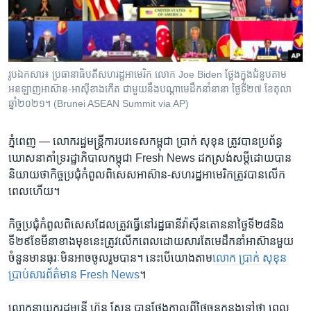
រចនា
សម្ព័ន្ធ​
Khmer English
រំលង​
និង​
បណ្តាញ​សង្គម
ចូល​
រូបឯកសារ៖ ប្រធានាធិបតី​សហរដ្ឋ​អាមេរិក លោក Joe Biden ថ្លែង​ក្នុង​ជំនួប​តាម​
ទៅ​
អនឡាញ​​អាស៊ាន-អាស៊ី​ខាង​កើត​ ជាមួយ​នឹង​បណ្ដា​មេដឹកនាំ​នានា ថ្ងៃទី២៧ ខែតុលា
កាន់​
ឆ្នាំ២០២១។ (Brunei ASEAN Summit via AP)
ទំព័រ​
ភាសា
ស្វែង​
ភ្នំពេញ —
លោក​រដ្ឋមន្ត្រី​ការ​បរទេស​កម្ពុជា ប្រាក់ សុខុន ត្រូវ​បាន​ប្រព័ន្ធ​
រក
ឃោសនា​គាំទ្រ​រដ្ឋាភិបាល​កម្ពុជា ​Fresh News ​ដក​ស្រង់​សម្ដី​ដោយ​បាន​
និយាយ​ថា​កិច្ច​ប្រជុំ​កំពូល​ពិសេស​អាស៊ាន-សហរដ្ឋ​អាមេរិក​ត្រូវ​បាន​លើក​
ពេល​ហើយ។
កិច្ច​ប្រជុំ​កំពូល​ពិសេស​ដែល​ត្រូវ​ធ្វើ​នៅ​រដ្ឋធានី​វ៉ាស៊ីនតោន​នា​ថ្ងៃទី២៨​និង​
ទី២៩​ខែ​មីនា​ខាង​មុខ​នេះ​ត្រូវ​លើក​ពេល​ដោយ​សារ​តែ​មេដឹកនាំ​អាស៊ាន​មួយ​
ចំនួន​មាន​ធុរៈ​មិន​អាច​ចូល​រួម​បាន។ នេះ​បើ​យោង​តាម
​លោក​ ប្រាក់ សុខុន ​
ប្រាប់​សារព័ត៌មាន​ Fresh News
។
លោក​នាយករដ្ឋមន្ត្រី ហ៊ុន សែន បាន​ថ្លែង​កាល​ពី​ថ្ងៃ​ចន្ទ​កន្លង​ទៅ​ថា ពេល​