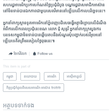
សហរដ្ឋ​អាមេរិក​ប្រកាស​កំណត់​ថ្ងៃ​ប្រជុំ​ដំបូង បណ្ដា​រដ្ឋ​ជា​សមាជិក​អាស៊ាន​
នៅ​មិន​ទាន់​បាន​ឯកភាព​ជាមួយ​សេតវិមាន​នៅ​ឡើយ​លើ​កាល​បរិច្ឆេទ​នេះ។
អ្នក​នាំ​ពាក្យ​ស្ថាន​ទូត​អាមេរិក​នៅ​ភ្នំពេញ​បដិសេធ​ធ្វើ​អត្ថាធិប្បាយ​លើ​ដំណឹង​
អំពី​ការ​លើក​ពេល​ប្រជុំ​នេះ​ខណៈ​លោក ជុំ សុន្ទរី អ្នក​នាំ​ពាក្យ​ក្រសួង​ការ​
បរទេស​កម្ពុជា​មិន​ទាន់​បាន​ឆ្លើយ​តប​នឹង​សំណួរ​សុំ​បញ្ជាក់​របស់​វីអូអេ​នៅ​
ឡើយ​ទេ​គិត​ត្រឹម​រសៀល​ថ្ងៃពុធ​នេះ៕
ចែករំលែក
Follow us
This item is part of
កម្ពុជា
នយោបាយ
អាមេរិក​
អាស៊ី​អាគ្នេយ៍
កិច្ចប្រជុំ​កំពូល​ពិសេសអាមេរិក-អាស៊ាន ២០២២
អត្ថបទ​ទាក់ទង