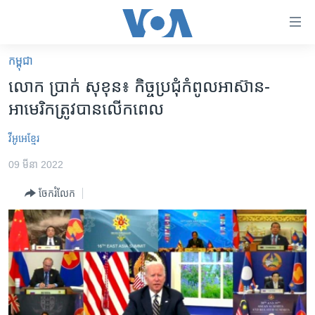
ភ្ជាប់​
ទៅ​
គេហទំព័រ​
កម្ពុជា
កម្ពុជា
ទាក់ទង
លោក ប្រាក់ សុខុន៖ កិច្ច​ប្រជុំ​កំពូល​អាស៊ាន-​
រំលង​
អន្តរជាតិ
អាមេរិក​ត្រូវ​បាន​លើក​ពេល​
និង​
អាមេរិក
ចូល​
វីអូអេខ្មែរ
ទៅ​​
ចិន
ទំព័រ​
09 មីនា 2022
ហេឡូវីអូអេ
ព័ត៌មាន​​
ចែករំលែក
តែ​
កម្ពុជាច្នៃប្រតិដ្ឋ
ម្តង
ព្រឹត្តិការណ៍ព័ត៌មាន
រំលង​
និង​
ទូរទស្សន៍ / វីដេអូ​
ចូល​
វិទ្យុ / ផតខាសថ៍
ទៅ​
ទំព័រ​
កម្មវិធីទាំងអស់