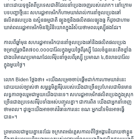
នោះ​ដោយ​ទុច្ចរិត​ពី​ប្រទេស​ជាតិ​ដែល​នាំ​ប្រេង​ចេញ​របស់​លោក។ នៅ​ក្រោម​
បទបញ្ជា​ថ្មី​នេះ សហរដ្ឋ​អាមេរិក​ក៏​ហាម​ឃាត់​រាល់​ការ​នាំ​ចូល​ប្រេងឆៅ
ផលិតផល​ប្រេង ឧស្ម័ន​ធម្មជាតិ ធ្យូងថ្ម​និង​ផលិតផល​ធ្យូងធ្ម ក៏​ដូចជា​ហាម
ឃាត់​ពលរដ្ឋ​អាមេរិក​មិន​ឱ្យ​វិនិយោគ​ក្នុង​វិស័យ​ថាមពល​រុស្ស៊ី​ផង​ដែរ។
កាល​ពី​ឆ្នាំ​មុន សហរដ្ឋ​អាមេរិក​បាន​នាំ​ចូល​ប្រេងឆៅ​និង​ផលិតផល​ប្រេង​
ចម្រាញ់​រួច​ជិត​៧០០.០០០​បារ៉ែល​ក្នុង​មួយ​ថ្ងៃ​ពី​រុស្ស៊ី ដែល​ចំនួន​នេះ​តិច​ខ្លាំង​
ជាងបរិមាណ​ប្រមាណ​ដែល​អឺរ៉ុប​នាំ​ចូល​ពី​រុស្ស៊ី ប្រមាណ ​៤,៥​លាន​បារ៉ែល​
ក្នុង​មួយ​ថ្ងៃ។​
លោក Biden ថ្លែង​ថា៖ «យើង​សម្រេចចាប់ផ្តើម​ដាក់​ការ​ហាមឃាត់​នេះ
ដោយ​យល់​ច្បាស់​ថា​ សម្ពន្ធមិត្ត​អឺរ៉ុប​របស់​យើង​ជា​ច្រើនប្រហែល​ជា​មិន​មាន​
លទ្ធភាព​ចូល​រួម​ជាមួយ​យើង​បាន​ទេ។ សហរដ្ឋ​អាមេរិក​ផលិត​ប្រេង​ក្នុង​ស្រុក​
ច្រើន​ជាង​ប្រទេស​អឺរ៉ុប​ទាំង​អស់​បញ្ចូល​គ្នា។ ជា​ការ​ពិត យើង​ជា​អ្នក​នាំ​ចេញ​
ថាមពល។ ដូច្នេះ​យើង​អាច​ចាត់​វិធានការ​នេះ ខណៈ​អ្នក​ដទៃ​មិន​អាច​ធ្វើ​
បាន»។​
ព្រម​ពេល​ជាមួយ​គ្នា​នេះ​ដែរ ចក្រភព​អង់គ្លេស​កាល​ពី​ថ្ងៃ​អង្គារ​និយាយ​ថា​ខ្លួន​