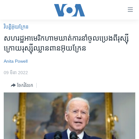
ភ្ជាប់​
ទៅ​
គេហទំព័រ​
វិបត្តិអ៊ុយក្រែន
កម្ពុជា
ទាក់ទង
សហរដ្ឋ​អាមេរិក​ហាមឃាត់​ការ​នាំ​ចូល​ប្រេង​ពី​រុស្ស៊ី​
រំលង​
អន្តរជាតិ
ក្រោយ​​រុស្ស៊ី​ឈ្លានពាន​​អ៊ុយក្រែន
និង​
អាមេរិក
ចូល​
Anita Powell
ទៅ​​
ចិន
ទំព័រ​
09 មីនា 2022
ហេឡូវីអូអេ
ព័ត៌មាន​​
ចែករំលែក
តែ​
កម្ពុជាច្នៃប្រតិដ្ឋ
ម្តង
ព្រឹត្តិការណ៍ព័ត៌មាន
រំលង​
និង​
ទូរទស្សន៍ / វីដេអូ​
ចូល​
វិទ្យុ / ផតខាសថ៍
ទៅ​
ទំព័រ​
កម្មវិធីទាំងអស់