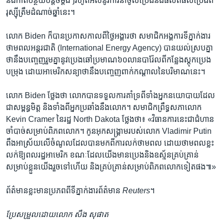
នឹងកាត់​បន្ថយ​បន្តិច​ម្តងៗ​រហូត​អស់​នូវ​ការ​នាំចូល​ប្រេង​និង​ផលិតផល​ប្រេង​ពី​
រុស្ស៊ី​ត្រឹម​ដំណាច់​ឆ្នាំ​នេះ។
លោក Biden ក៏​បាន​ប្រកាស​កាលពី​ថ្ងៃ​អង្គារ​ថា សមាជិក​អង្គការ​ទីភ្នាក់ងារ​
ថាមពល​អន្តរជាតិ (International Energy Agency) បាន​យល់​ស្រប​គ្នា​
ថា​នឹងបញ្ចេញ​រួមគ្នា​នូវ​ប្រេង​ឆៅ​ប្រមាណ​៦០​លាន​បារ៉ែល​ពី​កន្លែង​ស្តុក​ប្រេង​
បម្រុង ដោយ​អាមេរិក​សន្យា​ថា​នឹង​បញ្ចេញ​ពាក់កណ្តាល​នៃ​បរិមាណ​នេះ។​
លោក Biden ថ្លែង​ថា​ លោក​បាន​ទទួល​ការ​គាំទ្រ​ពី​ទាំង​អ្នក​នយោបាយដែល
ជា​សម្ពន្ធមិត្ត និង​ទាំង​ពីអ្នក​ប្រឆាំង​នឹង​លោក។ សមាជិក​ព្រឹទ្ធសភា​លោក
Kevin Cramer នៃ​រដ្ឋ North Dakota ថ្លែង​ថា៖ «វិធានការ​នេះ​ជា​ជំហាន​
ចាំបាច់​សម្រាប់​ពិភពលោក។ កូន​អុក​សង្គ្រាម​របស់​លោក Vladimir Putin
ពឹង​អាស្រ័យ​លើ​ចំណូល​ដែល​បាន​មក​ពី​ការ​លក់​ថាមពល ដោយ​ថាមពល​ខ្លះ​
លក់​ឱ្យ​ពលរដ្ឋ​អាមេរិក ខណៈ​ដែល​យើង​មាន​ប្រេង​និង​ឧស្ម័ន​គ្រប់គ្រាន់​
សម្រាប់​ខ្លួន​យើង​រួច​ទៅ​ហើយ និង​គ្រប់គ្រាន់​សម្រាប់​ពិភពលោក​ទៀត​ផង៕»
ព័ត៌មាន​ខ្លះ​មាន​ប្រភព​ពី​ទី​ភ្នាក់ងារ​ព័ត៌មាន​
Reuters
។
ប្រែសម្រួល​ដោយ​លោក សឹង សុផាត