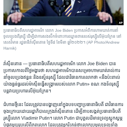
រចនា
សម្ព័ន្ធ​
Khmer English
រំលង​
និង​
បណ្តាញ​សង្គម
ចូល​
ប្រធានាធិបតី​សហរដ្ឋ​អាមេរិក លោក Joe Biden ប្រកាស​អំពី​ការ​ហាមឃាត់​ការ​នាំ​
ទៅ​
ចូល​ប្រេង​ពី​រុស្ស៊ី ដើម្បី​ជា​ការ​សងសឹក​ចំពោះ​ការ​ឈ្លានពាន​របស់​រុស្ស៊ី​លើ​អ៊ុយក្រែន នៅ​
កាន់​
សេតវិមាន រដ្ឋធានី​វ៉ាស៊ីនតោន ថ្ងៃទី៨ ខែមីនា ឆ្នាំ២០២២។ (AP Photo/Andrew
Harnik)
ទំព័រ​
ភាសា
ស្វែង​
រក
វ៉ាស៊ីនតោន —
ប្រធានាធិបតី​សហរដ្ឋ​អាមេរិក លោក Joe Biden បាន​
ប្រកាស​កាល​ពី​ថ្ងៃ​អង្គារ​ថា សហរដ្ឋ​អាមេរិក​បាន​សម្រេច​ហាមឃាត់​រាល់​ការ​
នាំ​ចូលប្រេង​ឥន្ធនៈ​និង​ឧស្ម័ន​រុស្ស៊ី ដែល​ជា​វិធានការ​លោក​ថា «នឹង​ប៉ះពាល់​
យ៉ាង​ធ្ងន់ធ្ងរ​ដល់​ម៉ាស៊ីន​ធ្វើ​សង្គ្រាម​របស់​លោក​ Putin» ខណៈ​កងទ័ព​រុស្ស៊ី​
បន្ត​វាយប្រហារ​លើ​អ៊ុយក្រែន។
ជំហាន​ថ្មី​នេះ​ ដែល​ត្រូវ​បាន​បង្ហាញ​នៅ​ក្នុង​បទបញ្ជា​ប្រធានាធិបតី​ ជា​វិធានការ​
ចុងក្រោយ​ដោយ​រដ្ឋាភិបាល​ក្រុង​វ៉ាស៊ីនតោន ដើម្បី​គាប​សង្កត់​ប្រធានាធិបតី​
រុស្ស៊ី​លោក Vladimir Putin។ លោក Putin ជា​បុគ្គល​ដ៏​មាន​ទ្រព្យ​ស្តុកស្តម្ភ​
បំផុត​មួយ​រូប​លើ​ពិភពលោក ដែល​ត្រូវ​អ្នក​រិះគន់​ថា​លោក​ប្រមូល​ទ្រព្យ​ទាំង​