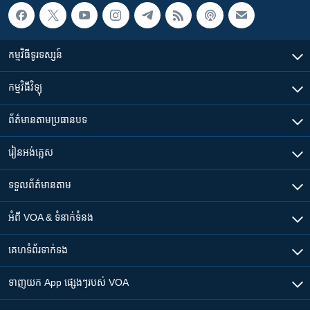
កម្មវិធី​ទូរទស្សន៍
កម្មវិធី​វិទ្យុ
ព័ត៌មាន​តាមប្រធានបទ​
រៀន​​អង់គ្លេស
ទទួល​ព័ត៌មាន​តាម
អំពី​ VOA & ទំនាក់ទំនង
គេហទំព័រ​​ទាក់ទង
ទាញយក​ App ផ្សេងៗ​របស់​ VOA