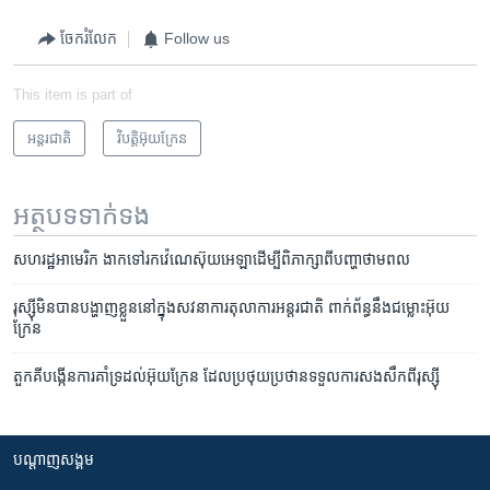
ចែករំលែក
Follow us
This item is part of
អន្តរជាតិ
វិបត្តិអ៊ុយក្រែន
អត្ថបទ​ទាក់ទង
សហរដ្ឋ​អាមេរិក ងាក​ទៅ​រក​វ៉េណេស៊ុយអេឡា​ដើម្បី​ពិភាក្សា​ពី​បញ្ហា​ថាមពល
រុស្ស៊ី​មិន​បាន​​បង្ហាញ​ខ្លួន​នៅ​ក្នុង​សវនាការ​តុលាការ​អន្តរជាតិ​ ​ពាក់​ព័ន្ធ​នឹង​ជម្លោះ​​អ៊ុយ
ក្រែន
តួកគី​បង្កើន​ការ​គាំទ្រ​ដល់​អ៊ុយក្រែន​ ដែល​ប្រថុយ​ប្រថាន​ទទួលការ​សង​សឹក​ពី​រុស្ស៊ី
បណ្តាញ​សង្គម