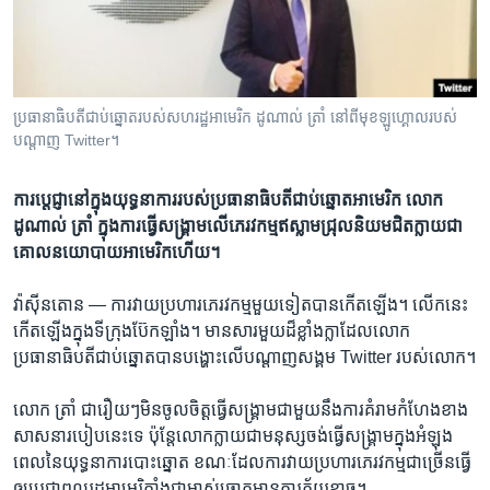
រចនា
សម្ព័ន្ធ​
Khmer English
រំលង​
និង​
បណ្តាញ​សង្គម
ចូល​
ប្រធានាធិបតី​ជាប់​ឆ្នោត​របស់​សហរដ្ឋ​អាមេរិក ដូណាល់ ត្រាំ នៅ​ពី​មុខ​ឡូហ្គោល​របស់​
ទៅ​
បណ្តាញ​ Twitter។
កាន់​
ទំព័រ​
ភាសា
ការ​ប្តេជ្ញា​នៅ​ក្នុង​យុទ្ធនាការ​របស់​ប្រធានាធិបតី​ជាប់​ឆ្នោត​អាមេរិក ​លោក​
ស្វែង​
ដូណាល់ ត្រាំ ក្នុង​ការ​ធ្វើ​សង្គ្រាម​លើ​ភេរវកម្ម​ឥស្លាម​ជ្រុល​និយម​​ជិត​ក្លាយ​ជា​
រក
គោល​នយោបាយ​អាមេរិក​ហើយ។
វ៉ាស៊ីនតោន —
ការវាយ​ប្រហារ​ភេរវកម្ម​មួយ​ទៀត​បាន​កើត​ឡើង។​ លើក​នេះ​
កើត​ឡើង​ក្នុង​ទីក្រុង​ប៊ែកឡាំង។​ មាន​សារ​មួយ​ដ៏​ខ្លាំងក្លា​ដែល​លោក​
ប្រធានាធិបតី​ជាប់​ឆ្នោត​បាន​បង្ហោះ​លើ​បណ្តាញ​សង្គម Twitter របស់​លោក។
លោក ត្រាំ​ ជារឿយៗ​មិន​ចូលចិត្ត​ធ្វើ​សង្គ្រាម​ជាមួយ​នឹង​ការ​គំរាម​កំហែង​ខាង​
សាសនា​របៀប​នេះ​ទេ ប៉ុន្តែ​លោក​ក្លាយ​ជា​មនុស្ស​ចង់​ធ្វើ​សង្គ្រាម​ក្នុង​អំឡុង​
ពេល​នៃ​យុទ្ធនាការ​បោះឆ្នោត ​ខណៈ​ដែល​ការ​វាយ​ប្រហារ​ភេរវកម្ម​ជា​ច្រើន​ធ្វើ​
ឲ្យ​ប្រជាពលរដ្ឋ​អាមេរិកាំង​ជា​ម្ចាស់​ឆ្នោត​មាន​ការ​ភ័យ​ខ្លាច។