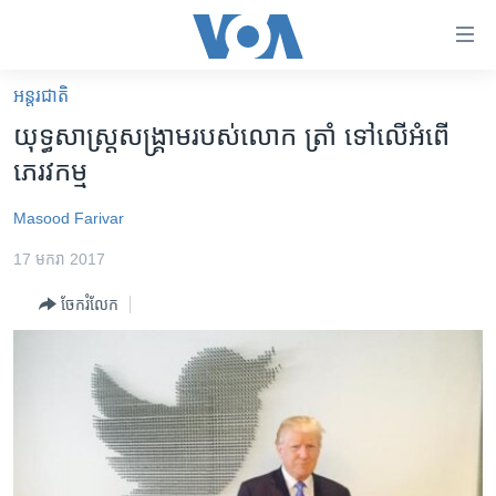
ភ្ជាប់​
ទៅ​
គេហទំព័រ​
អន្តរជាតិ
កម្ពុជា
ទាក់ទង
យុទ្ធសាស្រ្ត​សង្គ្រាម​របស់​លោក ត្រាំ ទៅ​លើ​អំពើ​
រំលង​
អន្តរជាតិ
ភេរវកម្ម
និង​
អាមេរិក
ចូល​
Masood Farivar
ទៅ​​
ចិន
ទំព័រ​
17 មករា 2017
ហេឡូវីអូអេ
ព័ត៌មាន​​
ចែករំលែក
តែ​
កម្ពុជាច្នៃប្រតិដ្ឋ
ម្តង
ព្រឹត្តិការណ៍ព័ត៌មាន
រំលង​
និង​
ទូរទស្សន៍ / វីដេអូ​
ចូល​
វិទ្យុ / ផតខាសថ៍
ទៅ​
ទំព័រ​
កម្មវិធីទាំងអស់