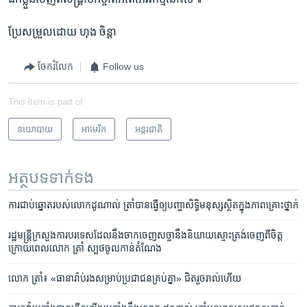
ប្រែសម្រួល​ដោយ ហុង ចិន្តា
ចែករំលែក
Follow us
This item is part of
នយោបាយ
អាមេរិក​
អន្តរជាតិ
អត្ថបទ​ទាក់ទង
ការ​ជាប់​ឆ្នោត​របស់​លោក​ដូណាល់ ​ត្រាំ​បាន​​ធ្វើ​ឲ្យ​បញ្ហា​សិទ្ធិ​មនុស្ស​ស្ថិត​ក្នុង​ភាព​គ្រោះ​ថ្នាក់
រដ្ឋ​មន្ត្រី​ក្រសួង​ការបរទេសដែល​នឹង​ចាកចេញ​​សច្ចា​នឹង​និយាយ​ស្មោះ​ត្រង់​ចេញ​ពី​ចិត្ត​
ក្រោយ​ពេល​លោក ​​ត្រាំ​ ស្បថ​ចូល​កាន់​តំណែង
លោក​ ត្រាំ​​៖​ «ធានារ៉ាប់រង​សម្រាប់​ប្រជាជនគ្រប់​គ្នា»​​ ជិត​រួចរាល់ហើយ