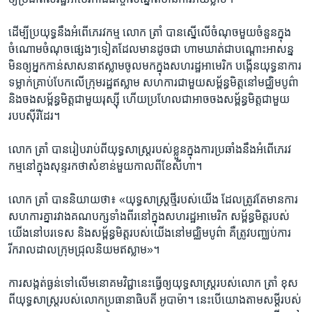
ដើម្បី​ប្រយុទ្ធ​នឹង​អំពើ​ភេរវកម្ម លោក ត្រាំ បាន​ស្នើ​លើ​ចំណុច​មួយ​ចំនួន​ក្នុង​
ចំណោម​ចំណុច​ផ្សេងៗ​ទៀត​ដែល​មាន​ដូច​ជា ហាម​ឃាត់ជា​បណ្តោះ​អាសន្ន​
មិន​ឲ្យ​អ្នក​កាន់​សាសនា​ឥស្លាម​ចូល​មក​ក្នុង​សហរដ្ឋ​អាមេរិក បង្កើន​យុទ្ធនាការ​
ទម្លាក់​គ្រាប់​បែក​លើ​ក្រុម​រដ្ឋ​ឥស្លាម សហការ​ជាមួយ​សម្ព័ន្ធមិត្ត​នៅ​មជ្ឈិម​បូព៌ា
និង​ចង​សម្ព័ន្ធ​មិត្ត​ជាមួយ​រុស្ស៊ី ហើយ​ប្រហែល​ជា​អាច​ចង​សម្ព័ន្ធមិត្ត​ជាមួយ​
របប​ស៊ីរី​ដែរ។​
លោក ត្រាំ បាន​រៀប​រាប់​ពី​យុទ្ធសាស្រ្ត​របស់​ខ្លួន​ក្នុង​ការ​ប្រឆាំង​នឹង​អំពើ​ភេរវ
កម្ម​នៅ​ក្នុង​សុន្ទរកថា​សំខាន់​មួយ​កាល​ពី​ខែ​សីហា។
លោក ត្រាំ បាន​និយាយ​ថា៖ «យុទ្ធសាស្រ្ត​ថ្មី​របស់​យើង ដែល​ត្រូវ​តែ​មាន​ការ​
សហការ​គ្នា​រវាង​គណបក្ស​ទាំង​ពីរ​នៅ​ក្នុង​សហរដ្ឋ​អាមេរិក សម្ព័ន្ធ​មិត្ត​របស់​
យើង​នៅ​បរទេស និង​សម្ព័ន្ធ​មិត្ត​របស់​យើង​នៅ​មជ្ឈិម​បូព៌ា គឺ​ត្រូវ​បញ្ឈប់​ការ​
រីករាល​ដាល​ក្រុម​ជ្រុល​និយម​ឥស្លាម»។​
ការ​សង្កត់​ធ្ងន់​ទៅ​លើ​មនោគមវិជ្ជា​នេះ​ធ្វើ​ឲ្យ​យុទ្ធសាស្រ្ត​របស់​លោក ត្រាំ ខុស​
ពី​យុទ្ធសាស្រ្ត​របស់​លោក​ប្រធានាធិបតី​ អូបាម៉ា។ នេះ​បើ​យោង​តាម​សម្តី​របស់​