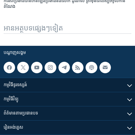
ការ​តវ៉ា​ប្រឆាំង​បាន​កើន​ឡើង​ប្រឆាំង​នឹង​លោក ដូណាល់​ ត្រាំ​មុន​ពេល​ស្បថ​ចូល​កាន់​
តំណែង
អានអត្ថបទផ្សេងៗទៀត
បណ្តាញ​សង្គម
កម្មវិធី​ទូរទស្សន៍
កម្មវិធី​វិទ្យុ
ព័ត៌មាន​តាមប្រធានបទ​
រៀន​​អង់គ្លេស