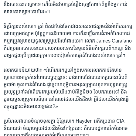
នឹង​សាសនា​ឥស្លាម​ទេ ​ហើយ​មិន​មែន​គ្រប់​រឿង​សុទ្ធ​តែ​ពាក់​ព័ន្ធ​នឹង​អ្នក​កាន់​
សាសនា​ឥស្លាម​នោះ​ដែរ»។​
ទីប្រឹក្សា​របស់​លោក ​ត្រាំ ពិត​ជា​បែងចែក​រវាង​សាសនា​ឥស្លាម​និង​អំពើ​ភេរវកម្ម​
ដោយ​ក្រុម​ឥស្លាម ​ប៉ុន្តែ​ពួកគេ​និយាយ​ថា​ ការ​កើនឡើង​ការ​គំរាមកំហែង​ភេរវ
កម្ម​តម្រូវ​ឲ្យ​មាន​យុទ្ធសាស្រ្ត​មួយ​រឹងមាំ​ជាង​នេះ។ លោក James Carafano
គឺ​ជា​ប្រធាន​គោល​នយោបាយ​ការបរទេស​នៃ​មូលនិធិ​អភិរក្ស​បេតិកភណ្ឌ និង​
ជា​អ្នក​ផ្តល់​ប្រឹក្សា​ដល់​ក្រុម​ការងារ​រៀបចំ​ការផ្ទេរ​តំណែង​របស់​លោក ត្រាំ។
លោក​បាន​និយាយ​ថា៖ «អំពើ​ភេរវកម្ម​នៅ​ក្នុង​សកល​លោក​កាន់​តែ​មាន​
ស្ថានភាព​អាក្រក់​នៅ​ពេល​បច្ចុប្បន្ន​នេះ ជាង​ពេល​ដែល​លោក​ប្រធានាធិបតី
អូបាម៉ា ចូល​កាន់​តំណែង ដូច្នេះ​ហេតុអ្វី​បាន​មនុស្សម្នា​សន្មត​ថា​យុទ្ធសាស្ត្រ​
ប្រយុទ្ធ​ប្រឆាំង​អំពើ​ភេរវកម្ម​របស់​យើង​ចាប់​ពី​ថ្ងៃ​ទី​២០ ខែ​មករា​នេះ​ទៅ នឹង​
ដូច​យុទ្ធសាស្រ្ត​កាល​ពី​មុន នៅ​ពេល​ដែល​យើង​ដឹង​ថា អ្វី​ដែល​យើង​កំពុង​ធ្វើ​
បច្ចុប្បន្ន​នេះ​មិន​មាន​លទ្ធផល?»
ប្រហែល​ជា​មាន​ចំណុច​ខុស​គ្នា ប៉ុន្តែ​លោក​ Hayden​ អតីត​ប្រធាន CIA
និយាយ​ថា ចំណុច​មួយ​ដែល​នឹង​មិន​កែប្រែ​នោះ គឺ​សហរដ្ឋអាមេរិក​មិន​អាច​
ដក​ខ្លួន​ចេញ​ពី​សង្រ្គាម​កម្ចាត់​អំពើ​ភេរវកម្ម​នោះ​ទេ៕