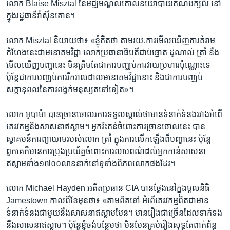
លោក Blaise Misztal នៃ​មជ្ឈមណ្ឌល​គោល​នយោបាយ​គណបក្ស​ពីរ នៅ​
ក្នុង​រដ្ឋធានី​វ៉ាស៊ីនតោន។​
លោក Misztal និយាយ​ថា៖ «ខ្ញុំ​គិត​ថា តាម​រយៈ​ការ​មើល​ឃើញ​ការ​គំរាម​
កំហែង​នេះ​ជា​មនោគមវិជ្ជា ​លោក​ប្រធានាធិបតី​ជាប់​ឆ្នោត ដូណាល់ ត្រាំ នឹង​
មើល​ឃើញ​បញ្ហា​នេះ មិន​ត្រឹម​តែ​ជា​ការ​បញ្ឈប់​ការ​វាយ​ប្រហារ​ប៉ុណ្ណោះ​ទេ
ប៉ុន្តែ​ជា​ការ​បញ្ឈប់​ការ​រីករាល​ដាល​មនោគមវិជ្ជា​នោះ និង​ជា​ការ​បញ្ឈប់​
សក្តានុពល​នៃ​ការ​ពង្វក់​មនុស្ស​ត​ទៅ​ទៀត»។
លោក ​អូបាម៉ា​ បាន​ច្រាន​ចោល​រ​ការ​ទទួល​ស្គាល់​ថា​មាន​ទំនាក់​ទំនង​រវាង​អំពើ​
ភេរវកម្ម​និង​សាសនា​ឥស្លាម។ ​អ្នក​រិះគន់​ចំពោះ​ការ​ច្រាន​ចោល​នេះ​ បាន​
ស្វាគមន៍​ការ​ព្យាយាម​របស់​លោក​ ត្រាំ ​ក្នុង​ការ​លើក​ឡើង​ពី​បញ្ហា​នេះ ​ប៉ុន្តែ​
ពួកគេ​ក៏​មាន​ការប្រុង​ប្រយ័ត្ន​ចំពោះ​ការ​លាប​ពណ៌​ដល់​អ្នក​កាន់​សាសនា​
ឥស្លាម​ទាំង​១៧០០​លាន​នាក់​នៅ​ទូទាំង​ពិភពលោក​ផង​ដែរ។
លោក Michael Hayden អតីត​ប្រធាន ​CIA បាន​ថ្លែង​នៅ​ក្នុង​មូលនិធិ ​
Jamestown កាល​ពី​ខែ​មុនថា៖ «តាម​ពិត​ទៅ អំពើ​ភេរវកម្ម​ពិត​ជា​មាន​
ទំនាក់​ទំនង​ជាមួយ​នឹង​សាសនា​ឥស្លាម​មែន។ មាន​រឿង​ជាច្រើន​ដែល​ទាក់​ទង​
នឹង​សាសនា​ឥស្លាម។ ប៉ុន្តែ​ខ្ញុំ​ចង់​បន្ថែម​ថា ​មិន​មែន​គ្រប់​រឿង​សុទ្ធ​តែ​ពាក់ព័ន្ធ​