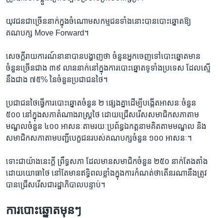
យុវជន​ជា​ច្រើន​នាក់​ក្នុង​ចំណោម​សកម្មជន​ទាំង​នោះ​បាន​បោះឆ្នោត​ឱ្យ​
គណបក្ស Move Forward។
សេចក្ដី​រាយការណ៍​នានា​បាន​បង្ហាញ​ថា ចំនួន​អ្នក​ចេញ​ទៅ​បោះឆ្នោត​មាន​
ចំនួន​ច្រើន​ជាង ៣៩ លាន​នាក់​នៅ​ក្នុង​ការ​បោះឆ្នោត​ទូទាំង​ប្រទេស ដែល​ស្មើ​
នឹង​ជាង ៧៥% នៃ​ចំនួន​ប្រជាជន​ថៃ។
ប្រជាជន​ថៃ​ធ្វើ​ការ​បោះឆ្នោត​ចំនួន​ ២ ផ្សេង​គ្នា​ដើម្បី​បង្កើត​អាសនៈ​ចំនួន
៥០០ នៅ​ក្នុង​សភា​តំណាងរាស្រ្ត​ថៃ ដោយ​ជ្រើសរើស​សមាជិក​សភា​តាម​
មណ្ឌល​ចំនួន ៤០០ អាសនៈ​តាមរយៈ​ប្រព័ន្ធ​ឯកត្តនាម​គិត​តាម​មណ្ឌល និង​
សមាជិក​សភា​តាម​បញ្ជី​បេក្ខជន​របស់​គណបក្ស​ចំនួន ១០០ អាសនៈ។
ទោះ​ជា​យ៉ាង​នេះ​ក្តី ព្រឹទ្ធសភា​ ដែល​មាន​សមាជិក​ចំនួន ២៥០ នាក់​តែងតាំង​
ដោយ​យោធា​ថៃ នៅ​តែ​មាន​ឥទ្ធិពល​ខ្លាំង​ក្នុង​ការ​កំណត់​ថា​តើ​នរណា​នឹង​ត្រូវ​
បាន​ជ្រើសរើស​ជា​រដ្ឋាភិបាល​បន្ទាប់។
ការ​បោះឆ្នោត​មុនៗ