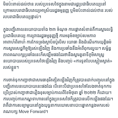
មិន​ប៉ះពាល់​ដល់​ឋានៈ​របស់​ប្រទេស​ថៃ​ក្នុង​នាម​ជា​រដ្ឋ​ប្រជាធិបតេយ្យ​នៅ​
ក្រោម​របប​រាជា​ធិបតេយ្យ​អាស្រ័យ​រដ្ឋធម្មនុញ្ញ ឬ​មិន​ប៉ះពាល់​ដល់​ឋានៈ​របស់​
របប​រាជាធិបតេយ្យ​ផ្ទាល់។
ក្នុង​បញ្ជី​គោល​នយោបាយ​ទាំង ២៣ ចំណុច ការ​ផ្តោត​សំខាន់​គឺ​ការ​ស្តារ​លទ្ធិ​
ប្រជាធិបតេយ្យ ការ​ព្រាង​រដ្ឋធម្មនុញ្ញ​ថ្មី ការ​អនុម័ត​ច្បាប់​សមភាព​
អាពាហ៍ពិពាហ៍ ការ​កែ​ទម្រង់​ស្ថាប័ន​ប៉ូលិស យោធា និង​ដំណើរការ​យុត្តិធម៌
ការ​ស្តារ​សេដ្ឋកិច្ច​ឱ្យ​រស់​ឡើង​វិញ និង​ការ​ប្រឆាំង​នឹង​អំពើ​ពុករលួយ។ សម្ព័ន្ធ
ភាព​គណបក្ស​ប្រឆាំង​នេះ​ក៏​សង្ឃឹម​ផង​ដែរ​ថា​នឹង​ស្ដារ​តួនាទី​ភូមិសាស្ត្រ​
នយោបាយ​របស់​ប្រទេស​ថៃ​ឡើង​វិញ និង​បញ្ចប់ «ការទូត​បែប​ស្ងៀមស្ងាត់»
របស់​ខ្លួន។
ការ​ចាត់ទុក​កញ្ឆា​ថា​ជា​សារធាតុ​រឹតត្បិត​ឡើង​វិញ​ក៏​ត្រូវ​បាន​ដាក់​បញ្ចូល​នៅ​ក្នុង​
បញ្ជី​គោល​នយោបាយ​នេះ​ផង​ដែរ បើ​ទោះបីជា​ប្រទេស​ថៃ​លែង​ចាត់ទុក​ការ​
ប្រើប្រាស់​កញ្ឆា​ថា​ជា​រឿង​ខុស​ច្បាប់​កាលពី​ខែ​មិថុនា ឆ្នាំ ២០២២ ក៏ដោយ។
ការ​បញ្ចប់​ការ​កេណ្ឌ​ទាហាន​នៅ​ក្នុង​ប្រទេស​ថៃ​ក៏​ត្រូវ​បាន​លើកឡើង​ផង​ដែរ។
វា​គឺ​ជា​ការ​សន្យា​មួយ​នៅ​ក្នុង​យុទ្ធនាការ​ឃោសនា​បោះឆ្នោត​កន្លង​មក​របស់​
គណបក្ស Move Forward។