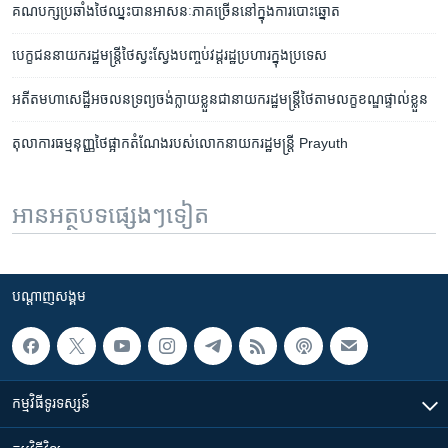
គណបក្ស​ប្រឆាំង​ថៃ​ឈ្នះ​បាន​អាសនៈ​ភាគ​ច្រើន​នៅ​ក្នុង​ការ​បោះឆ្នោត
បេក្ខជន​នាយករដ្ឋមន្ត្រី​ថៃ​ស្វះស្វែង​បញ្ចប់​វដ្ត​រដ្ឋប្រហារ​ក្នុង​ប្រទេស
អតីត​មហាសេដ្ឋី​អចលនទ្រព្យ​ចង់​ក្លាយ​ខ្លួន​ជា​នាយក​រដ្ឋមន្ត្រី​ថៃ​តាម​លក្ខខណ្ឌ​ផ្ទាល់​ខ្លួន
តុលាការ​ធម្មនុញ្ញ​ថៃ​ផ្អាក​តំណែង​របស់​លោក​នាយករដ្ឋមន្ត្រី Prayuth
អានអត្ថបទផ្សេងៗទៀត
បណ្តាញ​សង្គម
កម្មវិធី​ទូរទស្សន៍