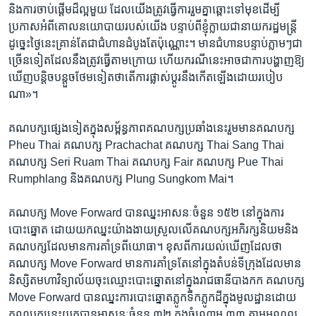
និង​ការ​ចាប់ផ្តើម​ដ៏​ល្អ​មួយ​ ដែល​យើង​ត្រូវ​ធ្វើការ​រួម​គ្នា​ឆ្ពោះ​ទៅ​មុខ​ដើម្បី​
ប្រកាស​អំពី​គោល​នយោបាយ​របស់​យើង បន្ទាប់ពី​ខ្ញុំ​ក្លាយជា​នាយករដ្ឋមន្ត្រី
ដូច្នេះ​ថ្ងៃ​នេះ​គ្រាន់តែ​ជា​ជំហាន​ដំបូង​តែ​ប៉ុណ្ណោះ។ មាន​ជំហាន​បន្ទាប់​ភ្លាមៗ​ជា​
ច្រើន​ទៀត​ដែល​នឹង​ត្រូវ​ធ្វើ​តាម​ក្រោយ ហើយ​ករណី​នេះ​អាច​ជា​ការ​បង្ហាញ​ឱ្យ​
ឃើញ​បន្ដិច​បន្តួច​ថែម​ទៀត​ថា​តើ​ការ​ផ្លាស់ប្តូរ​នឹង​កើត​ឡើង​ដោយ​របៀប​
ណា»។
គណបក្ស​ផ្សេង​ទៀត​ក្នុង​សម្ព័ន្ធភាព​គណបក្ស​ប្រឆាំង​នេះ​រួម​មាន​គណបក្ស
Pheu Thai គណបក្ស Prachachat គណបក្ស Thai Sang Thai
គណបក្ស Seri Ruam Thai គណបក្ស Fair គណបក្ស Pue Thai
Rumphlang និង​គណបក្ស Plung Sungkom Mai។
គណបក្ស Move Forward បាន​ឈ្នះ​អាសនៈ​ចំនួន ១៥២ នៅ​ក្នុង​ការ​
បោះឆ្នោត ដោយ​យក​ឈ្នះ​យ៉ាង​ងាយ​ស្រួល​លើ​គណបក្ស​អភិរក្ស​និយម​និង​
គណបក្ស​ដែល​មាន​ការ​គាំទ្រ​ពី​យោធា។ ខុស​ពី​ការ​យល់​ឃើញ​ដែល​ថា​
គណបក្ស Move Forward មាន​ការ​គាំទ្រ​តែ​នៅ​ក្នុង​តំបន់​ទីក្រុង​ដែល​មាន​
និស្សិត​មហា​វិទ្យាល័យ​ចុះ​ឈ្មោះ​បោះឆ្នោត​នៅ​ក្នុង​រាជធានី​បាងកក គណបក្ស
Move Forward បាន​ឈ្នះ​ការ​បោះឆ្នោត​ភ្លូកទឹក​ភ្លូកដី​ក្នុង​មូលដ្ឋាន​ដោយ​
គណបក្ស​នេះ​យក​បាន​អាសនៈ​ចំនួន ៣២ ក្នុង​ចំណោម ៣៣ តាម​មណ្ឌល​