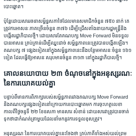
បោះឆ្នោត។
ប៉ុន្តែ​ដោយសារ​រចនាសម្ព័ន្ធ​សភា​ថៃ​ដែល​មាន​សមាជិក​ចំនួន ៧៥០ នាក់ គេ​
ត្រូវការ​អាសនៈ​ភាគ​ច្រើន​ចំនួន ៣៧៦ ដើម្បី​ជ្រើសតាំង​នាយក​រដ្ឋមន្ត្រី​និង​
បង្កើត​រដ្ឋាភិបាល​ថ្មី។ ដោយសារ​តែ​គណបក្ស Move Forward មិន​ទទួល​
បាន​អាសនៈ​គ្រប់គ្រាន់​ដើម្បី​ឈ្នះ​ដាច់ សម្ព័ន្ធភាព​នេះ​ត្រូវ​បាន​បង្កើត​ឡើង។
គណបក្ស ៧ ផ្សេង​ទៀត​នៅ​ក្នុង​សម្ព័ន្ធភាព​នេះ​នឹង​បន្ថែម​អាសនៈ​ចំនួន ១៦១
ទៀត ដែល​ធ្វើ​ឱ្យ​អាសនៈ​សរុប​មាន​ចំនួន ៣១៣ នៅ​ក្នុង​រដ្ឋាភិបាល​ថ្មី។
គោល​នយោបាយ ២៣ ចំណុច​នៅ​ក្នុង​អនុស្សរណៈ​
នៃ​ការ​យោគយល់​គ្នា
បន្ទាប់ពី​មាន​ការ​ពិភាក្សា​របស់​សម្ព័ន្ធភាព​រវាង​គណបក្ស Move Forward
និង​គណបក្ស​ផ្សេង​ទៀត​នៅ​ក្រោយ​ការ​បោះឆ្នោត​មក ការ​ចុះ​ហត្ថលេខា​
កាលពី​ថ្ងៃចន្ទ​ទី ២២ ខែ​ឧសភា មាន​សារៈសំខាន់ ដោយសារ​វា​ត្រូវ​បាន​ចាត់
ទុក​ថា​ជា​កំណត់ត្រា​មួយ​ដែល​នាំ​មក​នូវ​ការ​ទទួល​ខុស​ត្រូវ។
អនុស្សរណៈ​នៃ​ការ​យោគយល់​គ្នា​នេះ​ចែង​ថា គ្រប់​ភាគី​ទាំង​អស់​យល់ព្រម​