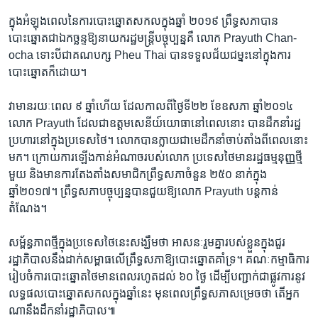
ក្នុង​អំឡុងពេល​នៃ​ការ​បោះឆ្នោត​សកល​ក្នុង​ឆ្នាំ ២០១៩ ព្រឹទ្ធសភា​បាន​
បោះឆ្នោត​ជា​ឯកច្ឆន្ទ​ឱ្យ​នាយករដ្ឋមន្ត្រី​បច្ចុប្បន្ន​គឺ លោក Prayuth Chan-
ocha ទោះ​បី​ជា​គណបក្ស Pheu Thai បាន​ទទួល​ជ័យជម្នះ​នៅ​ក្នុង​ការ​
បោះឆ្នោត​ក៏​ដោយ។
វា​មាន​រយៈពេល ៩ ឆ្នាំ​ហើយ​ ដែល​កាល​ពី​ថ្ងៃទី២២ ខែឧសភា ឆ្នាំ២០១៤
លោក Prayuth ដែល​ជា​ឧត្ដមសេនីយ៍​យោធា​នៅ​ពេល​នោះ​ បាន​ដឹកនាំ​រដ្ឋ
ប្រហារ​នៅ​ក្នុង​ប្រទេស​ថៃ។ លោក​បាន​ក្លាយ​ជា​មេដឹកនាំ​ចាប់​តាំង​ពី​ពេល​នោះ​
មក។ ក្រោយ​ការ​ឡើង​កាន់​អំណាច​របស់​លោក ប្រទេស​ថៃ​មាន​រដ្ឋធម្មនុញ្ញ​ថ្មី​
មួយ និង​មាន​ការ​តែងតាំង​សមាជិក​ព្រឹទ្ធសភា​ចំនួន ២៥០ នាក់​ក្នុង​
ឆ្នាំ២០១៧។ ព្រឹទ្ធសភា​បច្ចុប្បន្ន​បាន​ជួយ​ឱ្យ​លោក Prayuth បន្ត​កាន់​
តំណែង។
សម្ព័ន្ធភាព​ថ្មី​ក្នុង​ប្រទេស​ថៃ​នេះ​សង្ឃឹម​ថា ​អាសនៈ​រួម​គ្នា​របស់​ខ្លួន​ក្នុង​ជួរ​
រដ្ឋាភិបាល​នឹង​ដាក់​សម្ពាធ​លើ​ព្រឹទ្ធសភា​ឱ្យ​បោះឆ្នោត​គាំទ្រ។ គណៈកម្មាធិការ​
រៀបចំ​ការ​បោះឆ្នោត​ថៃ​មាន​ពេល​រហូត​ដល់ ៦០ ថ្ងៃ​ ដើម្បី​បញ្ជាក់​ជា​ផ្លូវ​ការ​នូវ​
លទ្ធផល​បោះឆ្នោត​សកល​ក្នុង​ឆ្នាំ​នេះ មុន​ពេល​ព្រឹទ្ធសភា​សម្រេច​ថា ​តើ​អ្នក​
ណា​នឹង​ដឹកនាំ​រដ្ឋាភិបាល៕