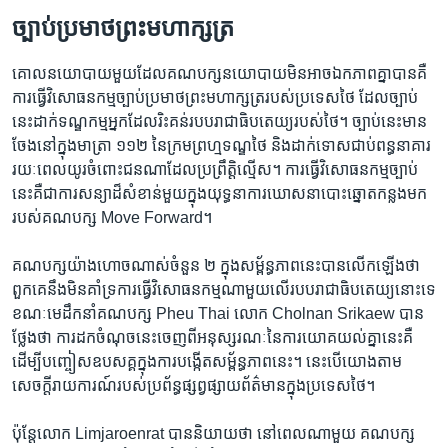
ច្បាប់​ប្រមាថ​ព្រះ​មហាក្សត្រ
គោល​នយោបាយ​មួយ​ដែល​គណបក្ស​នយោបាយ​មិន​អាច​ឯកភាព​គ្នា​បាន​គឺ​
ការ​ធ្វើ​វិសោធនកម្ម​ច្បាប់​ប្រមាថ​ព្រះមហាក្សត្រ​របស់​ប្រទេស​ថៃ ដែល​ច្បាប់​
នេះ​ដាក់​ទណ្ឌកម្ម​អ្នក​ដែល​រិះគន់​របប​រាជាធិបតេយ្យ​របស់​ថៃ។ ច្បាប់​នេះ​មាន​
ចែង​នៅ​ក្នុង​មាត្រា ១១២ នៃ​ក្រម​ព្រហ្មទណ្ឌ​ថៃ និង​ដាក់​ទោស​ជាប់​ពន្ធនាគារ​
រយៈពេល​យូរ​ចំពោះ​ជន​ណា​ដែល​ប្រព្រឹត្តិ​ល្មើស។ ការ​ធ្វើ​វិសោធនកម្ម​ច្បាប់​
នេះ​គឺ​ជា​ការ​សន្យា​ដ៏​សំខាន់​មួយ​ក្នុង​យុទ្ធនាការ​ឃោសនា​បោះឆ្នោត​កន្លង​មក​
របស់​គណបក្ស Move Forward។
គណបក្ស​យ៉ាង​ហោច​ណាស់​ចំនួន ២ ក្នុង​សម្ព័ន្ធភាព​នេះ​បាន​លើកឡើង​ថា
ពួកគេ​នឹង​មិន​គាំទ្រ​ការ​ធ្វើ​វិសោធនកម្ម​ណា​មួយ​លើ​របប​រាជាធិបតេយ្យ​នោះ​ទេ
ខណៈ​មេដឹកនាំ​គណបក្ស Pheu Thai លោក Cholnan Srikaew បាន​
ថ្លែង​ថា ការ​ដក​ចំណុច​នេះ​ចេញ​ពី​អនុស្សរណៈ​នៃ​ការ​យោគយល់​គ្នា​នេះ​គឺ​
ដើម្បី​បញ្ចៀស​ឧបសគ្គ​ក្នុង​ការ​បង្កើត​សម្ព័ន្ធភាព​នេះ។ នេះ​បើ​យោង​តាម​
សេចក្ដី​រាយការណ៍​របស់​ប្រព័ន្ធ​ផ្សព្វផ្សាយ​ព័ត៌មាន​ក្នុង​ប្រទេស​ថៃ។
ប៉ុន្តែ​លោក Limjaroenrat បាន​និយាយ​ថា នៅ​ពេល​ណា​មួយ គណបក្ស