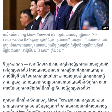
រចនា
សម្ព័ន្ធ​
Khmer English
រំលង​
និង​
បណ្តាញ​សង្គម
ចូល​
ទៅ​
មេដឹកនាំ​គណបក្ស Move Forward និង​បេក្ខជន​នាយក​រដ្ឋមន្ត្រី​លោក Pita
កាន់​
Limjaroenrat និង​ដៃគូ​ចម្រុះ​ក្នុង​ពិធី​ចុះហត្ថលេខា​លើ​អនុស្សរណៈ​នៃ​ការយោគយល់
ទំព័រ​
គ្នា​ក្នុង​ចំណោម​គណបក្ស​នយោបាយ​ក្នុង​កិច្ចព្រមព្រៀង​ដើម្បី​បង្កើត​រដ្ឋាភិបាល​ថ្មី​នៅ​
ភាសា
ស្វែង​
ទីក្រុង​បាងកក នៅ​ថ្ងៃទី២២ ខែឧសភា ឆ្នាំ២០២៣។
រក
ទីក្រុងបាងកក —
សមាជិក​ទាំង ៨ គណបក្ស​នៃ​សម្ព័ន្ធភាព​គណបក្ស​ប្រឆាំង​
នៅ​ក្នុង​ប្រទេស​ថៃ ដែល​បាន​ឈ្នះ​អាសនៈ​ភាគ​ច្រើន​នៅ​ក្នុង​ការ​បោះឆ្នោត​
កាលពី​ថ្ងៃ​ទី ១៤ ខែ​ឧសភា​កន្លង​ទៅ​នេះ បាន​យល់ព្រម​ជា​ផ្លូវការ​ក្នុង​ការ​ធ្វើ​
ការ​ជាមួយ​គ្នា ដោយ​បាន​ដាក់​បញ្ជូល​គោល​នយោបាយ​ថ្មី​របស់​ពួកគេ ខណៈ​
ពេល​ដែល​ពួកគេ​ទន្ទឹង​រង់ចាំ​ដឹកនាំ​រដ្ឋាភិបាល​ថ្មី​ក្នុង​ប្រទេស​ថៃ។
ក្រោម​ការ​ដឹកនាំ​របស់​គណបក្ស Move Forward គណបក្ស​នយោបាយ​
នានា​បាន​ចុះ​ហត្ថលេខា​លើ​អនុស្សរណៈ​នៃ​ការ​យោគយល់​គ្នា​ដែល​មាន​លក្ខ