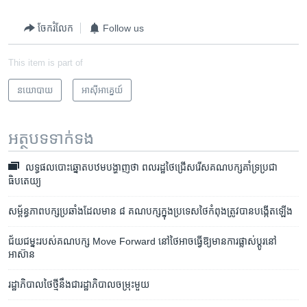
ចែករំលែក
Follow us
This item is part of
នយោបាយ
អាស៊ី​អាគ្នេយ៍
អត្ថបទ​ទាក់ទង
លទ្ធផលបោះឆ្នោតបឋមបង្ហាញថា ពលរដ្ឋថៃជ្រើសរើសគណបក្សគាំទ្រប្រជា
ធិបតេយ្យ
សម្ព័ន្ធភាព​​បក្ស​ប្រឆាំង​ដែល​មាន ៨ គណបក្ស​ក្នុង​ប្រទេស​ថៃ​កំពុង​​ត្រូវ​បាន​បង្កើត​ឡើង
ជ័យ​ជម្នះ​របស់​គណបក្ស Move Forward នៅ​ថៃ​អាច​ធ្វើ​ឱ្យ​មាន​ការ​ផ្លាស់ប្ដូរ​នៅ​
អាស៊ាន​
រដ្ឋាភិបាល​ថៃ​ថ្មី​នឹង​ជា​រដ្ឋាភិបាល​ចម្រុះ​មួយ