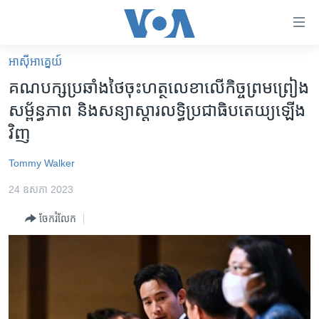
ភ្ជាប់​
ទៅ​
គេហទំព័រ​
អាស៊ី​អាគ្នេយ៍
កម្ពុជា
ទាក់ទង
គណបក្ស​ប្រឆាំង​ថៃ​ចុះ​ហត្ថលេខា​លើ​កិច្ច​ព្រមព្រៀង​
រំលង​
អន្តរជាតិ
សម្ព័ន្ធភាព និង​សន្យា​ស្តារ​លទ្ធិ​ប្រជាធិបតេយ្យ​ឡើង​
និង​
អាមេរិក
វិញ
ចូល​
ទៅ​​
ចិន
Tommy Walker
ទំព័រ​
ហេឡូវីអូអេ
ព័ត៌មាន​​
24 ឧសភា 2023
តែ​
កម្ពុជាច្នៃប្រតិដ្ឋ
ម្តង
ចែករំលែក
ព្រឹត្តិការណ៍ព័ត៌មាន
រំលង​
និង​
ទូរទស្សន៍ / វីដេអូ​
ចូល​
វិទ្យុ / ផតខាសថ៍
ទៅ​
ទំព័រ​
កម្មវិធីទាំងអស់