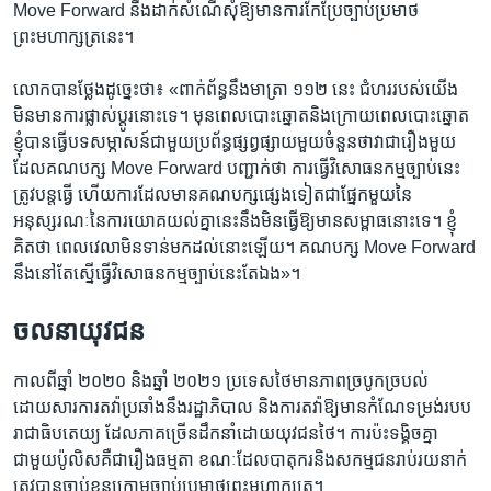
Move Forward នឹង​ដាក់​សំណើ​សុំ​ឱ្យ​មាន​ការ​កែប្រែ​ច្បាប់​ប្រមាថ​
ព្រះមហាក្សត្រ​នេះ។
លោក​បាន​ថ្លែង​ដូច្នេះ​ថា៖ «ពាក់ព័ន្ធ​នឹង​មាត្រា ១១២ នេះ ជំហរ​របស់​យើង​
មិន​មាន​ការ​ផ្លាស់ប្តូរ​នោះ​ទេ។ មុន​ពេល​បោះឆ្នោត​និង​ក្រោយ​ពេល​បោះឆ្នោត
ខ្ញុំ​បាន​ធ្វើ​បទ​សម្ភាសន៍​ជាមួយ​ប្រព័ន្ធ​ផ្សព្វផ្សាយ​មួយ​ចំនួន​ថា​វា​ជា​រឿង​មួយ​
ដែល​គណបក្ស Move Forward បញ្ជាក់​ថា ការ​ធ្វើ​វិសោធនកម្ម​ច្បាប់​នេះ​
ត្រូវ​បន្ត​ធ្វើ ហើយ​ការ​ដែល​មាន​គណបក្ស​ផ្សេង​ទៀត​ជា​ផ្នែក​មួយ​នៃ​
អនុស្សរណៈ​នៃ​ការ​យោគយល់​គ្នា​នេះ​នឹង​មិន​ធ្វើ​ឱ្យ​មាន​សម្ពាធ​នោះ​ទេ។ ខ្ញុំ​
គិត​ថា ពេល​វេលា​មិន​ទាន់​មក​ដល់​នោះ​ឡើយ។ គណបក្ស Move Forward
នឹង​នៅតែ​ស្នើ​ធ្វើ​វិសោធនកម្ម​ច្បាប់​នេះ​តែ​ឯង»។
ចលនា​យុវជន
កាលពី​ឆ្នាំ ២០២០ និង​ឆ្នាំ ២០២១ ប្រទេស​ថៃ​មាន​ភាព​ច្របូកច្របល់​
ដោយសារ​ការ​តវ៉ា​ប្រឆាំង​នឹង​រដ្ឋាភិបាល និង​ការ​តវ៉ា​ឱ្យ​មាន​កំណែ​ទម្រង់​របប​
រាជាធិបតេយ្យ ដែល​ភាគ​ច្រើន​ដឹកនាំ​ដោយ​យុវជន​ថៃ។ ការ​ប៉ះទង្គិច​គ្នា​
ជាមួយ​ប៉ូលិស​គឺ​ជា​រឿង​ធម្មតា ខណៈ​ដែល​បាតុករ​និង​សកម្មជន​រាប់​រយ​នាក់​
ត្រូវ​បាន​ចាប់​ខ្លួន​ក្រោម​ច្បាប់​ប្រមាថ​ព្រះមហាក្សត្រ។