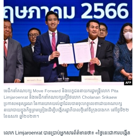
មេដឹកនាំ​គណបក្ស Move Forward និង​បេក្ខជន​នាយក​រដ្ឋមន្ត្រី​លោក Pita
Limjaroenrat និង​មេដឹកនាំ​គណបក្ស​ភឿថៃ​លោក Cholanan Srikaew
ប្រកាសអនុស្សរណៈ​នៃ​ការយោគយល់គ្នា​ដែល​បាន​ចុះ​ហត្ថលេខា​ដោយ​គណបក្ស​
នយោបាយ​ក្នុង​កិច្ចព្រមព្រៀង​ដើម្បី​បង្កើត​រដ្ឋាភិបាល​ថ្មី​នៅ​ទីក្រុង​បាងកក នៅ​ថ្ងៃទី២២
ខែឧសភា ឆ្នាំ២០២៣។
លោក Limjaroenrat បាន​ប្រាប់​អ្នក​សារព័ត៌មាន​ថា៖ «ថ្ងៃ​នេះ​ជា​ការ​បង្កើត​