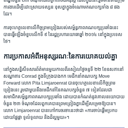
ខណ្ឌ​ចំនួន ២៣ ចំណុច​ដែល​ពួកគេ​ចង់​អនុវត្ត ដែល​ក្នុង​នោះ​រួម​មាន​ទាំង​ក្រុម​
ការងារ​ដើម្បី​ដោះស្រាយ​ទស្សនៈ​ខុស​គ្នា​ក្នុង​ចំណោម​គណបក្ស​ទាំង ៨ ផង​
ដែរ។
ការ​ចុះ​ហត្ថលេខា​លើ​កិច្ច​ព្រមព្រៀង​របស់​សម្ព័ន្ធភាព​គណបក្ស​ប្រឆាំង​នេះ​
បាន​ធ្វើ​ឡើង​ចំ​ខួប​លើក​ទី ៩ នៃ​រដ្ឋ​ប្រហារ​យោធា​ឆ្នាំ ២០១៤ នៅ​ក្នុង​ប្រទេស​
ថៃ។
ការ​ប្រកាស​អំពី​អនុស្សរណៈ​នៃ​ការ​យោគយល់​គ្នា
នៅ​ក្នុង​សន្និសីទ​សារព័ត៌មាន​មួយ​កាលពី​រសៀល​ថ្ងៃ​ចន្ទ​ទី ២២ ខែ​ឧសភា​នៅ​
សណ្ឋាគារ Conrad ក្នុង​ទីក្រុង​បាងកក មេដឹកនាំ​គណបក្ស Move
Forward លោក Pita Limjaroenrat បាន​ចុះ​ហត្ថលេខា​លើ​កិច្ច​ព្រម
ព្រៀង​នេះ រួម​ជាមួយ​នឹង​មេដឹកនាំ​នៃ​គណបក្ស​ចំនួន ៧ ទៀត​ដែល​ជា​
សមាជិក​សម្ព័ន្ធភាព​គណបក្ស​ប្រឆាំង ដោយ​បាន​កំណត់​នូវ​គោល​នយោបាយ​
ចំនួន ២៣ ចំណុច​ដែល​ពួកគេ​បាន​ព្រមព្រៀង​គ្នា​ដើម្បី​សម្រេច​ឱ្យ​បាន។
លោក Limjaroenrat បាន​ហៅ​ការ​ចរចា​នេះ​ថា​ជា «ការ​ចាប់ផ្តើម​ប្រកប​
ដោយ​ផ្លែផ្កា ទូលំ​ទូលាយ និង​ដ៏​ល្អ​មួយ»។