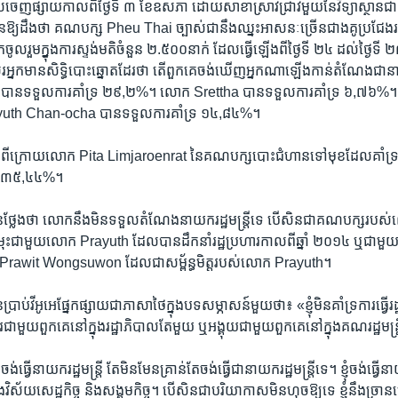
​ចេញ​ផ្សាយ​កាលពី​ថ្ងៃទី ៣ ​ខែឧសភា ​ដោយ​សាខា​ស្រាវជ្រាវ​មួយ​នៃ​វិទ្យាស្ថាន​ជាតិ
ន​ឱ្យដឹង​ថា ​គណបក្ស ​Pheu Thai​ ច្បាស់ជា​នឹង​ឈ្នះ​អាសនៈ​ច្រើន​ជាង​គូ​ប្រជែង​
ចូលរួម​ក្នុ្ងង​ការ​ស្ទង់មតិ​ចំនួន ២.៥០០​នាក់ ​ដែល​ធ្វើ​ឡើង​ពី​ថ្ងៃទី​ ២៤ ​ដល់​ថ្ងៃទី
សួរ​អ្នក​មាន​សិទ្ធិ​បោះឆ្នោត​ដែរ​ថា​ តើ​ពួកគេ​ចង់ឃើញ​អ្នក​ណា​ឡើង​កាន់​តំណែង​ជា​នាយ
​ បាន​ទទួល​ការគាំទ្រ​ ២៩,២%។ លោក Srettha ​បាន​ទទួល​ការគាំទ្រ ៦,៧៦%
​Prayuth Chan-ocha ​បាន​ទទួល​ការគាំទ្រ​ ១៤,៨៤%។
ត​នៅ​ពី​ក្រោយ​លោក Pita Limjaroenrat ​នៃ​គណបក្ស​បោះ​ជំហាន​ទៅមុខ​ដែល​គាំទ
្រ​ ៣៥,៤៤%។
លែង​ថា​ លោក​នឹង​មិន​ទទួល​តំណែង​នាយក​រដ្ឋមន្ត្រី​ទេ ​បើសិនជា​គណបក្ស​របស់​លោក
ម្រុះ​ជាមួយ​លោក Prayuth ​ដែល​បាន​ដឹកនាំ​រដ្ឋប្រហារ​កាលពី​ឆ្នាំ ២០១៤ ​ឬ​ជាម
Prawit Wongsuwon ​ដែល​ជា​សម្ព័ន្ធមិត្ត​របស់​លោក Prayuth។
ាប់​វីអូអេ​ផ្នែក​ផ្សាយ​ជា​ភាសា​ថៃ​ក្នុង​បទសម្ភាសន៍​មួយ​ថា៖​ «ខ្ញុំ​មិន​គាំទ្រ​ការ​ធ្វើ
ើការ​ជាមួយ​ពួកគេ​នៅក្នុង​រដ្ឋាភិបាល​តែ​មួយ ​ឬ​អង្គុយ​ជាមួយ​ពួកគេ​នៅក្នុង​គណរដ្ឋមន្ត
ង់​ធ្វើ​នាយក​រដ្ឋមន្ត្រី ​តែ​មិនមែន​គ្រាន់តែ​ចង់​ធ្វើជា​នាយក​រដ្ឋមន្ត្រី​ទេ។ ខ្ញុំ​ចង់​ធ្វើ​នា
ុង​វិស័យ​សេដ្ឋកិច្ច ​និង​សង្គមកិច្ច។ បើសិន​ជា​បរិយាកាស​មិន​ហុច​ឱ្យ​ទេ ​ខ្ញុំ​នឹង​