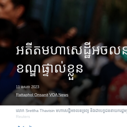
រចនា
សម្ព័ន្ធ​
រំលង​
និង​
ចូល​
ទៅ​
កាន់​
អតីត​មហាសេដ្ឋី​អចលនទ្រព្
ទំព័រ​
ស្វែង​
រក
ខណ្ឌ​ផ្ទាល់​ខ្លួន
11 ឧសភា 2023
Rattaphol Onsanit
VOA News
លោក Srettha Thavisin មហាសេដ្ឋីអចលនទ្រព្យ និងជាបេក្ខជននាយករដ្ឋមន្
Reuters