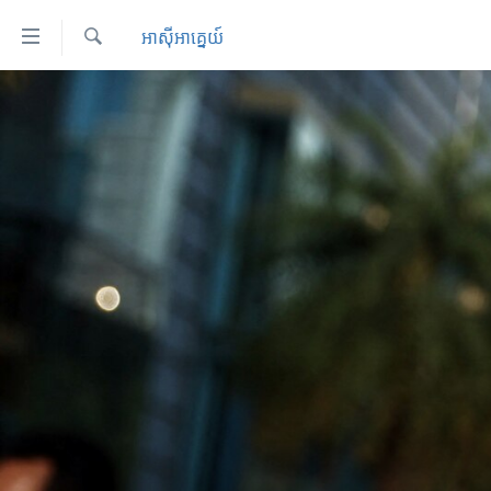
ភ្ជាប់​
អាស៊ី​អាគ្នេយ៍
ទៅ​
គេហទំព័រ​
ស្វែង​
កម្ពុជា
រក
ទាក់ទង
អន្តរជាតិ
រំលង​
និង​
អាមេរិក
ចូល​
ចិន
ទៅ​​
ទំព័រ​
ហេឡូវីអូអេ
ព័ត៌មាន​​
កម្ពុជាច្នៃប្រតិដ្ឋ
តែ​
ម្តង
ព្រឹត្តិការណ៍ព័ត៌មាន
រំលង​
ទូរទស្សន៍ / វីដេអូ​
និង​
ចូល​
វិទ្យុ / ផតខាសថ៍
ទៅ​
កម្មវិធីទាំងអស់
ទំព័រ​