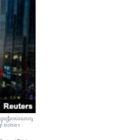
្ឋមន្ត្រីរបស់គណបក្ស
ឆ្នាំ ២០២៣។