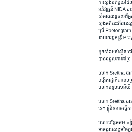
ការស្ទង់​មតិ​មួយ​ដែល
អភិវឌ្ឍន៍ ​NIDA ​បា
សំអាង​លទ្ធផល​ពី​អ្នក​
ស្ទង់មតិ​នេះ​ក៏​បាន​
ស្រី Paetongtarn
នាយក​រដ្ឋមន្ត្រី 
អ្នក​ទាំងអស់​ស្ថិ
បាន​ទទួល​ការ​គាំទ
លោក Srettha ​បាន​ថ្
បង្កើត​រដ្ឋាភិបាល​ច
លោក​ឧត្តមសេនីយ៍ ​
លោក​ Srettha ​បាន​ប្រ
ទេ។ ខ្ញុំ​មិន​អាច​ធ្វ
លោក​បន្ថែម​ថា៖ «ខ្ញុំ​ច
អាច​ជួយ​សង្គម​ថៃ​ក្ន