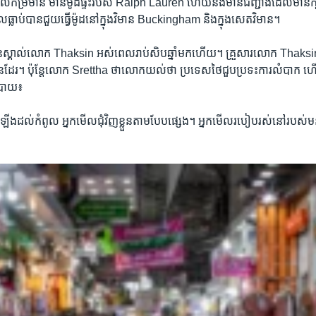
 ​ដែល​កម្រ​មាន​ មាន​ម៉ូដ​ផ្ទះ​របស់​ Ralph Lauren ​ហើយ​និង​មាន​ជញ្ជាំង​ដែល​មាន​ក្បា
្លាប់​បាន​ជួយ​ធ្វើ​ម៉ូដ​នៅក្នុង​វិមាន​ Buckingham ​និង​ក្នុង​សេតវិមាន។
ស្គាល់​លោក Thaksin ​អស់ពេល​រាប់សិបឆ្នាំ​មកហើយ។ គ្រួសារ​លោក Thaksin​ ក៏
​ដែរ។ ប៉ុន្តែ​លោក Srettha ​ថា​លោក​យល់​ថា​ ប្រទេស​ថៃ​ជួប​ប្រទះ​ការលំបាក​ ហើ
ោបាយ៖
ង​ដល់​កំពូល ​អ្នក​មើល​ជុំវិញ​ខ្លួន​តាម​បែប​ផ្សេង។ អ្នក​មើល​របៀប​រស់នៅ​របស់​