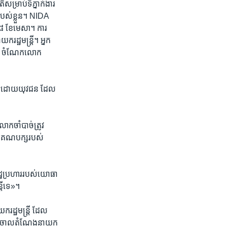
សម្រាប់​ទីភ្នាក់ងារ​
របស់ខ្លួន។ NIDA ​
​ ២៨ ​ខែមេសា។ ការ​
ក​រដ្ឋមន្ត្រី។ អ្នក
។ ចំណែក​លោក​
្រ​ដោយ​យុវជន ​ដែល​
​ចាំបាច់​ត្រូវ​
ួយ​គណបក្ស​របស់​
​រដ្ឋប្រហារ​របស់​យោធា​
្រី​ទេ»។
យក​រដ្ឋមន្ត្រី ​ដែល​
ច្រាន​ចោល​តំណែង​នាយក​