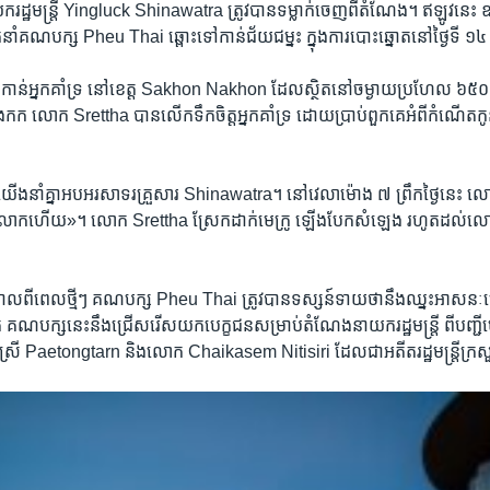
យក​រដ្ឋមន្ត្រី ​Yingluck Shinawatra ​ត្រូវ​បាន​ទម្លាក់​ចេញ​ពី​តំណែង។ ឥឡូវនេះ ឧ
នាំ​គណបក្ស​ Pheu Thai ​ឆ្ពោះ​ទៅ​កាន់​ជ័យជម្នះ​ ក្នុង​ការបោះឆ្នោត​នៅ​ថ្ងៃទី 
ៅកាន់​អ្នកគាំទ្រ​ នៅ​ខេត្ត Sakhon Nakhon ​ដែល​ស្ថិត​នៅ​ចម្ងាយ​ប្រហែល ​៦៥០​គ
ក ​លោក Srettha ​បាន​លើក​ទឹកចិត្ត​អ្នកគាំទ្រ​ ដោយ​ប្រាប់​ពួកគេ​អំពី​កំណើត​កូន
ើង​នាំគ្នា​អបអរ​សាទរ​គ្រួសារ Shinawatra។ នៅ​វេលា​ម៉ោង ៧ ​ព្រឹក​ថ្ងៃ​នេះ
លោក​ហើយ»។ លោក Srettha ​ស្រែក​ដាក់​មេក្រូ ​ឡើង​បែក​សំឡេង ​រហូត​ដល់​លោក​ត្
ិ​កាលពី​ពេល​ថ្មីៗ ​គណបក្ស​ Pheu Thai ​ត្រូវ​បាន​ទស្សន៍ទាយ​ថា​នឹង​ឈ្នះ​អាសនៈ​ច្
គណបក្ស​នេះ​នឹង​ជ្រើសរើស​យក​បេក្ខជន​សម្រាប់​តំណែង​នាយក​រដ្ឋមន្ត្រី ​ពី​បញ្ជី​បេក
្រី​ Paetongtarn ​និង​លោក Chaikasem Nitisiri ដែល​ជា​អតីត​រដ្ឋមន្ត្រី​ក្រសួ