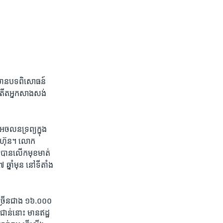
ក​មាន​បទពិសោធន៍​
អតីត​អ្នក​សាងសង់​
ចលនទ្រព្យ​ក្នុង​
​ភាគហ៊ុន។ លោក
យ​បាន​លើក​មុខមាត់​
នាំ​មុន ​នៅ​ទីតាំង​
ច្រើន​ជាង​ ១៦.០០០ ​
ជាន់​នោះ ​មាន​ឥដ្ឋ