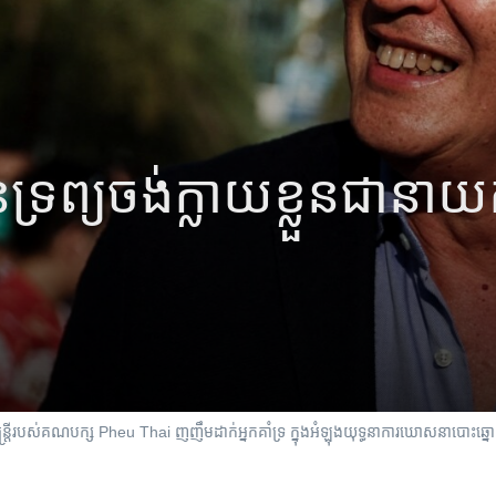
យ​ចង់​ក្លាយ​ខ្លួន​ជា​នាយក​រដ
ត្រីរបស់គណបក្ស Pheu Thai ញញឹមដាក់អ្នកគាំទ្រ ក្នុងអំឡុងយុទ្ធនាការឃោសនាបោះឆ្ន