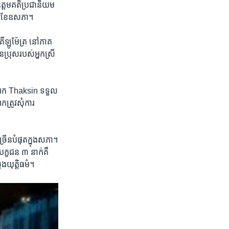
ត្តមគតិ​ប្រជា​និយម​
​១៤ ខែឧសភា។
ីឡូម៉ែត្រ ​នៅ​ភាគ
ប្រុស​របស់​អ្នកស្រី
​ លោក Thaksin ទទួល​
រូវ​សុំ​ការ
រើន​បំផុត​ក្នុង​សភា។
្ខជន​ ៣ ​នាក់​គឺ​
ង​យុត្តិធម៌។