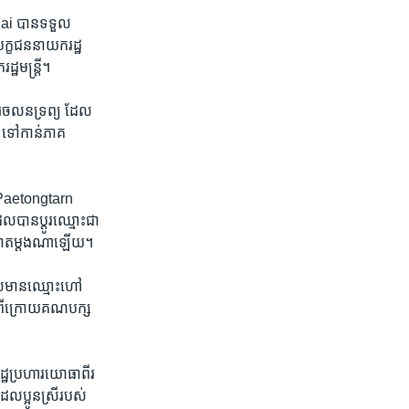
hai បាន​ទទួល​
បេក្ខជន​នាយក​រដ្ឋ
្ឋមន្ត្រី។
ី​អចលនទ្រព្យ ​ដែល​
ក ​ទៅកាន់​ភាគ
្រី Paetongtarn
ន​ប្តូរ​ឈ្មោះ​ជា​
​ឆ្នោត​ម្តង​ណា​ឡើយ។
ែល​មាន​ឈ្មោះ​ហៅ
ៅ​ពីក្រោយ​គណបក្ស​
ដ្ឋប្រហារ​យោធា​ពីរ​
​ប្អូនស្រី​របស់​