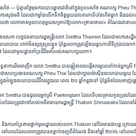
សថៃ — ប៉ុន្មាន​ថ្ងៃ​មុន​ការ​បោះឆ្នោត​ជាតិ​នៅ​ក្នុង​ប្រទេស​ថៃ គណបក្ស Pheu T
ី​ការ​ស្ទង់មតិ ដែល​ជា​កម្លាំងលើក​ទឹក​ចិត្តមួយ​ដល់​ទារក​ទើប​តែ​កើត​ម្នាក់​ និងដល់​
​និយាយ​ថា​ លោក​មាន​មូលហេតុ​មួយ​សម្រាប់​ឱ្យ​លោក​«ច្រានចោល»​ តំណែង​ជា​នាយក​រដ
១ ​ខែឧសភា ​បេក្ខជន​នាយក​រដ្ឋមន្ត្រី​លោក​ Srettha Thavisin ​ដែល​ជា​មហា​សេដ្ឋ
នក​នយោបាយ ​ហាក់​មិន​សូវស្រួល​ខ្លួន ​ប៉ុន្តែ​លោក​ត្រូវ​ឡើង​យន្តហោះ​ពី​ទីក្រុង​បាងក
​ដែល​ជា​មូលដ្ឋាន​គាំទ្រ​ដ៏​រឹងមាំ​របស់​គណបក្ស​លោក។
្វើ​យុទ្ធនាការ​ដ៏​មមាញឹក ​លោក Srettha ​បាន​ឆ្លៀត​ពេល​ផ្ញើ​សារ​មួយ​ទៅកាន់​អ្នកស
ា​សហ​ប្រធាន​គណបក្ស ​Pheu Thai ​ដែល​ជា​ក្បាល​ម៉ាស៊ីន​នយោបាយ​មួយ ​ដែល​បា
 ​ក្នុង​អំឡុងនយោបាយ​ដ៏​វឹកវរ​ក្នុង​រយៈពេល​ ២០ ​ឆ្នាំ​កន្លង​ទៅ​ ប៉ុន្តែ​មិន​ដែល​ចាញ់
ោក Srettha ​បាន​ជូនពរ​អ្នកស្រី ​Paetongtarn ​ដែល​ទើប​សម្រាល​កូន​ប្រុស​ដ
ើយ​ដែល​ត្រូវ​ជា​ចៅ​របស់​អតីត​នាយក​រដ្ឋមន្ត្រី Thaksin​ Shinawatra ​ដែល​ន
​និង​ការ​គាំទ្រ​តាម​ថ្នាក់​មូលដ្ឋាន​របស់​លោក Thaksin នៅតែ​មាន​ជា​បន្ត​ ក្រោយ​រ
​នៅពេល​ដែល​លោក​ត្រូវ​បាន​ទម្លាក់​ចេញ​ពី​តំណែង ​និង​នៅ​ឆ្នាំ ២០១៤ ​នៅពេល​ដែល