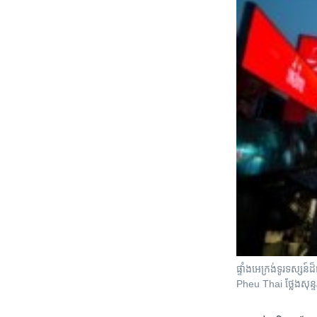
ផ្ទាំងអេក្រង់ទូរទស្
Pheu Thai ថ្លែងសុន្