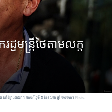
្ឋមន្ត្រី​ថៃ​តាម​លក្ខ
ោត នៅទីក្រុងបាងកក កាលពីថ្ងៃទី ៥ ខែឧសភា ឆ្នាំ ២០២៣។
Photo: