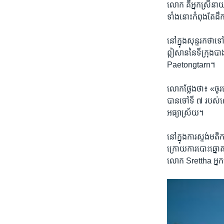
លោក ​គឺ​អ្នកស្រី​នា
ទាំងនោះ​កំពុងតែ​ដឹក
នៅក្នុងសុន្ទរកថា​ទ
ឦសាន​នៃ​ទីក្រុងបាងក
Paetongtarn។
លោកថ្លែងថា៖ «ចូរ​យ
បាន​ចៅ​ទី ៧ ​របស់​
អធ្យាស្រ័យ។
នៅក្នុង​ការ​ស្ទង់មត
ក្រោយ​ការ​បោះឆ្នោត ​
លោក​ Srettha ​អ្នកស