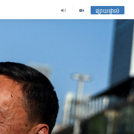
ផ្សាយផ្ទាល់