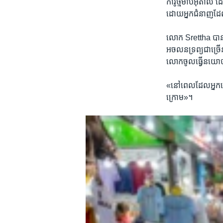
ការ៉ូ​ថ្មម៉ាប​អ៊ីតាលី
ដោយ​អ្នក​ជំនាញ​ដែល​ធ
លោក Srettha ​បាន​
អចលនទ្រព្យ​ជា​ច្រើន
លោក​ចូលធ្វើ​នយ
«នៅពេល​ដែល​អ្នក​ឡើ
ក្រោម»។