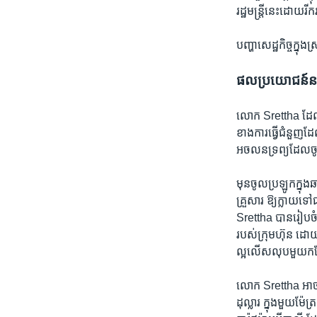
រដ្ឋមន្ត្រី​នេះ​ដោយ​រ
បញ្ហា​សេដ្ឋកិច្ច​ក្ន
ផលប្រយោជន៍
លោក Srettha ​ដែល​ម
ខាង​ការ​ធ្វើជំនួញ​ដ
អចលនទ្រព្យ​ដែល​ចូល
មុន​ចូល​ប្រឡូក​ក្នុ
គ្រួសារ​ ឱ្យ​ក្លាយ​ទ
Srettha ​បាន​រៀបចំ​
របស់​ក្រុមហ៊ុន ​ដោយ
ល្អ​លើសលុប​មួយ​កន្ល
លោក Srettha ​អាច​លក
ដុល្លារ ​ក្នុង​មួយម៉