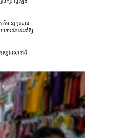
ច់ក្បូរ ​ធ្វើឡើង​
​មាន​ក្រុមហ៊ុន​
យ​ការណ៍​នេះ​នាំឱ្យ​
មនុស្ស​ដែលនៅ​ពី