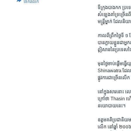
ចែករំលែក
ទីក្រុងបាងកក ប្រទេ
សំឡេង​គាំទ្រ​ច្រើន​ព
មន្ត្រី​ម្នាក់​ ដែល
កាលពី​ព្រឹក​ថ្ងៃទី 
បាន​ក្លាយខ្លួន​ជា​អ្
ឦសាន​នៃ​ប្រទេស​ថៃ 
មុន​ថ្ងៃ​ចាប់ផ្តើម​ធ
Shinawatra ​ដែល​ជ
ផ្លូវការ​ជាច្រើន​លើក
នៅក្នុង​សារ​នោះ ​ល
ក្រៅ​ថា​ Thasin ​ហ
នយោបាយ​នេះ។
ឧត្តមគតិ​ប្រជានិយម 
លើក ​នៅ​ឆ្នាំ ២០០៦ 