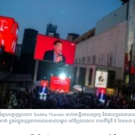
សន៍ដ៏ធំមួយបង្ហាញរូបលោក Srettha Thavisin មហាសេដ្ឋីអចលនទ្រព្យ និងជាបេក្ខជននាយករដ
ទរកថា ក្នុងអំឡុងយុទ្ធនាការឃោសនាបោះឆ្នោត នៅទីក្រុងបាងកក កាលពីថ្ងៃទី ៥ ខែឧសភា 