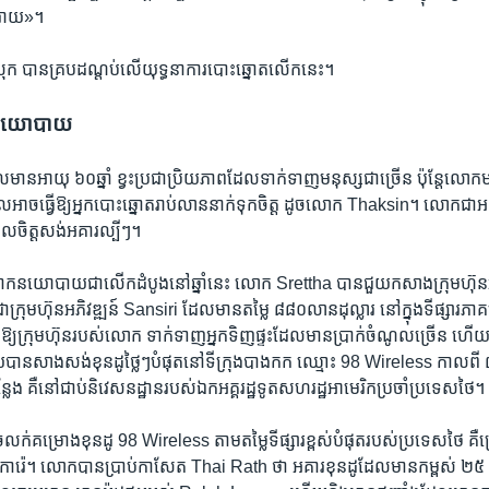
ីករាយ‍»។
ុង​ស្រុក ​បាន​គ្របដណ្តប់​លើ​យុទ្ធនាការ​បោះឆ្នោត​លើក​នេះ។
​នយោបាយ
ាន​អាយុ ៦០ឆ្នាំ ​ខ្វះ​ប្រជាប្រិយភាព​ដែល​ទាក់ទាញ​មនុស្ស​ជាច្រើន ​ប៉ុន្តែ​លោ
ែល​អាច​ធ្វើឱ្យ​អ្នក​បោះឆ្នោត​រាប់​លាន​នាក់​ទុកចិត្ត​ ដូច​លោក​ Thaksin។ លោក​ជា​
ចិត្ត​សង់​អគារ​ល្បីៗ។
ង​ឆាកនយោបាយ​ជាលើក​ដំបូង​នៅ​ឆ្នាំ​នេះ​ លោក Srettha ​បាន​ជួយ​កសាង​ក្រុមហ៊ុន​អ
ៅជា​ក្រុមហ៊ុន​អភិវឌ្ឍន៍​ Sansiri ​ដែល​មាន​តម្លៃ​ ៨៨០​លាន​ដុល្លារ ​នៅក្នុង​ទីផ្សារ
ឱ្យ​ក្រុមហ៊ុន​របស់​លោក ​ទាក់ទាញ​អ្នក​ទិញផ្ទះ​ដែល​មាន​ប្រាក់​ចំណូល​ច្រើន ​ហើ
​បាន​សាងសង់​ខុនដូ​ថ្លៃៗ​បំផុត​នៅ​ទីក្រុង​បាងកក ​ឈ្មោះ 98 Wireless ​កាលពី​ ៧ ឆ្
ែង ​គឺ​នៅ​ជាប់​និវេសនដ្ឋាន​របស់​ឯកអគ្គរដ្ឋទូត​សហរដ្ឋ​អាមេរិក​ប្រចាំ​ប្រទេស​ថៃ។
់​គម្រោង​ខុនដូ ​98 Wireless ​តាម​តម្លៃ​ទីផ្សារ​ខ្ពស់​បំផុត​របស់​ប្រទេស​ថៃ​ គឺ​
ែត្រ​ការ៉េ។ លោក​បាន​ប្រាប់​កាសែត Thai Rath ​ថា ​អគារ​ខុនដូ​ដែល​មាន​កម្ពស់​ ២៥​ 