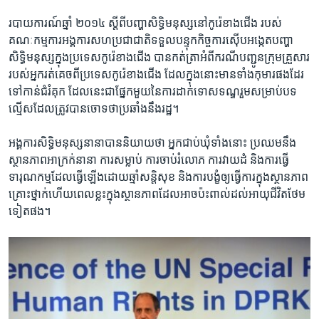
របាយការណ៍​ឆ្នាំ ២០១៤ ស្ដី​ពី​បញ្ហា​សិទ្ធិ​មនុស្ស​នៅ​កូរ៉េ​ខាង​ជើង របស់​
គណៈកម្មការ​អង្គការ​សហប្រជាជាតិ​ទទួល​បន្ទុក​កិច្ចការ​ស៊ើប​អង្កេត​បញ្ហា​
សិទ្ធិ​មនុស្ស​ក្នុង​ប្រទេស​កូរ៉េ​ខាង​ជើង បាន​កត់​ត្រា​អំពី​ករណី​បញ្ជូន​ក្រុម​គ្រួសារ​
របស់​អ្នក​រត់​គេច​ពី​ប្រទេស​កូរ៉េ​ខាង​ជើង ដែល​ក្នុង​នោះ​មាន​ទាំង​កុមារ​ផង​ដែរ
ទៅ​កាន់​ជំរំ​គុក ដែល​នេះ​ជា​ផ្នែក​មួយ​នៃ​ការ​ដាក់​ទោស​ទណ្ឌ​រួម​សម្រាប់​បទ​
ល្មើស​ដែល​ត្រូវ​បាន​ចោទ​ថា​ប្រឆាំង​នឹង​រដ្ឋ។
អង្គការ​សិទ្ធិ​មនុស្ស​នានា​បាន​និយាយ​ថា អ្នក​ជាប់​ឃុំ​ទាំង​នោះ ប្រឈម​នឹង​
ស្ថានភាព​អាក្រក់​នានា ការ​សម្លាប់ ការ​ចាប់​រំលោភ ការ​វាយដំ និង​ការ​ធ្វើ​
ទារុណកម្ម​ដែល​ធ្វើ​ឡើង​ដោយ​ឆ្មាំ​សន្តិសុខ និង​ការ​បង្ខំ​ឲ្យ​ធ្វើ​ការ​ក្នុង​ស្ថានភាព​
គ្រោះថ្នាក់​ហើយ​ពេល​ខ្លះ​ក្នុង​ស្ថានភាព​ដែល​អាច​ប៉ះពាល់​ដល់​អាយុ​ជីវិត​ថែម​
ទៀត​ផង។