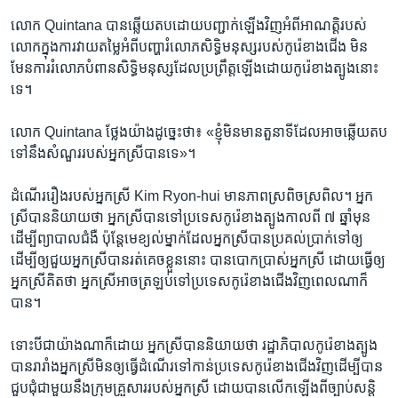
លោក Quintana បាន​ឆ្លើយតប​ដោយ​បញ្ជាក់​ឡើង​វិញ​អំពី​អាណត្តិ​របស់​
លោក​ក្នុង​ការ​វាយតម្លៃ​អំពី​បញ្ហា​រំលោភ​សិទ្ធិ​មនុស្ស​របស់​កូរ៉េ​ខាង​ជើង មិន​
មែន​ការ​រំលោភ​បំពាន​សិទ្ធិ​មនុស្ស​ដែល​ប្រព្រឹត្ត​ឡើង​ដោយ​កូរ៉េ​ខាង​ត្បូង​នោះ​
ទេ។
លោក Quintana ថ្លែង​យ៉ាង​ដូច្នេះ​ថា៖ «ខ្ញុំ​មិន​មាន​តួនាទី​ដែល​អាច​ឆ្លើយតប​
ទៅ​នឹង​សំណួរ​របស់​អ្នកស្រី​បាន​ទេ»។
ដំណើរ​រឿង​របស់​អ្នកស្រី Kim Ryon-hui មាន​ភាព​ស្រពិចស្រពិល។ អ្នក
ស្រី​បាន​និយាយ​ថា អ្នកស្រី​បាន​ទៅ​ប្រទេស​កូរ៉េ​ខាង​ត្បូង​កាល​ពី ៧ ឆ្នាំ​មុន
ដើម្បី​ព្យាបាល​ជំងឺ ប៉ុន្តែ​មេ​ខ្យល់​ម្នាក់​ដែល​អ្នកស្រី​បាន​ប្រគល់​ប្រាក់​ទៅ​ឲ្យ​
ដើម្បី​ឲ្យ​ជួយ​អ្នកស្រី​បាន​រត់​គេច​ខ្លួន​នោះ បាន​បោក​ប្រាស់​អ្នកស្រី ដោយ​ធ្វើ​ឲ្យ​
អ្នក​ស្រី​គិត​ថា អ្នកស្រី​អាច​ត្រឡប់​ទៅ​ប្រទេស​កូរ៉េ​ខាង​ជើង​វិញ​ពេល​ណា​ក៏​
បាន។
ទោះបីជា​យ៉ាង​ណា​ក៏​ដោយ អ្នក​ស្រី​បាន​និយាយ​ថា រដ្ឋាភិបាល​កូរ៉េ​ខាង​ត្បូង​
បាន​រារាំង​អ្នកស្រី​មិន​ឲ្យ​ធ្វើ​ដំណើរ​ទៅ​កាន់​ប្រទេស​កូរ៉េ​ខាង​ជើង​វិញ​ដើម្បី​បាន​
ជួបជុំ​ជាមួយ​នឹង​ក្រុម​គ្រួសារ​របស់​អ្នកស្រី ដោយ​បាន​លើក​ឡើង​ពី​ច្បាប់​សន្តិ