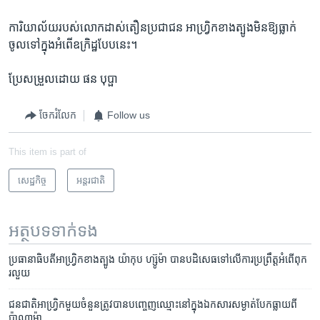
ការិយាល័យ​របស់​លោកដាស់​តឿន​ប្រជាជន​ អាហ្វ្រិក​ខាង​ត្បូង​មិន​ឱ្យ​ធ្លាក់​
ចូលទៅ​ក្នុង​អំពើ​ឧក្រិដ្ឋ​បែប​នេះ។
ប្រែ​សម្រួលដោយ​ ផន​ បុប្ផា
ចែករំលែក
Follow us
This item is part of
សេដ្ឋកិច្ច
អន្តរជាតិ
អត្ថបទ​ទាក់ទង
ប្រធានាធិបតី​អាហ្រ្វិក​ខាងត្បូង យ៉ាកុប ហ្ស៊ូម៉ា បាន​បដិសេធទៅលើ​ការ​ប្រព្រឹត្ត​អំពើ​ពុក
រលួយ
ជនជាតិ​អាហ្វ្រិក​មួយ​ចំនួន​ត្រូវ​បាន​បញ្ចេញ​ឈ្មោះ​នៅ​ក្នុង​ឯកសារ​សម្ងាត់​បែក​ធ្លាយ​ពី​
ប៉ាណាម៉ា