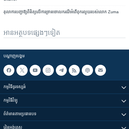
តុលាការ​បញ្ជា​ឱ្យ​ពិនិត្យ​លើ​ការ​ច្រាន​ចោល​ករណី​អំពើ​ពុករលួយ​របស់​លោក​ Zuma
អានអត្ថបទផ្សេងៗទៀត
បណ្តាញ​សង្គម
កម្មវិធី​ទូរទស្សន៍
កម្មវិធី​វិទ្យុ
ព័ត៌មាន​តាមប្រធានបទ​
រៀន​​អង់គ្លេស