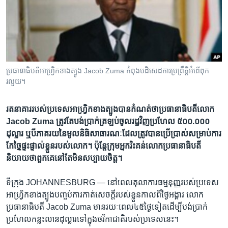
រចនា
សម្ព័ន្ធ​
Khmer English
រំលង​
និង​
បណ្តាញ​សង្គម
ចូល​
ទៅ​
ប្រធានាធិបតី​អាហ្រ្វិក​ខាង​ត្បូង Jacob Zuma កំពុងបដិសេដការប្រព្រឹត្តិអំពើពុក
កាន់​
រលួយ។
ទំព័រ​
ភាសា
ស្វែង​
រតនាគារ​របស់​ប្រទេស​អាហ្វ្រិក​ខាង​ត្បូង​បាន​កំណត់​ថា​ប្រធានាធិបតី​លោក​
រក
Jacob ​Zuma ​​ត្រូវ​តែ​បង់​ប្រាក់​ត្រឡប់​ចូល​រដ្ឋ​វិញ​ប្រហែល​ ៥០០.០០០​
ដុល្លារ ​ឬ​បី​ភាគរយ​នៃ​មូលនិធិ​សាធារណៈ​ដែល​ត្រូវ​បាន​ប្រើប្រាស់​សម្រាប់​ការ​
កែ​ច្នៃ​ផ្ទះ​ផ្ទាល់​ខ្លួន​របស់​លោក។ ប៉ុន្តែ​ក្រុម​អ្នក​រិះគន់​លោក​ប្រធានាធិបតី​
និយាយ​ថា​ពួក​គេ​នៅ​តែ​មិន​សប្បាយ​ចិត្ត។
ទីក្រុង JOHANNESBURG —
នៅ​ពេល​តុលាការ​ធម្មនុញ្ញ​របស់​ប្រទេស​
អាហ្វ្រិក​ខាង​ត្បូង​បញ្ចប់​ការ​កាត់​សេចក្តី​របស់​ខ្លួន​កាល​ពី​ថ្ងៃ​អង្គារ​ លោក​
ប្រធានាធិបតី​ Jacob ​Zuma​ មាន​រយៈពេល​៤៥​ថ្ងៃ​ទៀត​ដើម្បី​បង់​ប្រាក់​
ប្រហែល​កន្លះ​លាន​ដុល្លារ​ទៅ​ក្នុង​ថវិកា​ជាតិ​របស់​ប្រទេស​នេះ។​