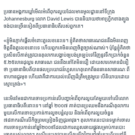
ប្រធាន​អង្គការ​ឃ្លាំមើល​អំពើ​ពុករលួយ​ដែល​មាន​មូលដ្ឋាន​នៅ​ទី​ក្រុង​
Johannesburg ​លោក ​David​ Lewis ​បាន​និយាយ​ថា​អាហ្វ្រិក​ខាង​ត្បូង​
ចង់​បាន​ច្រើន​ទៀត​ពី​ប្រធានាធិបតី​របស់​ពួក​គេ។
«ខ្ញុំ​មិន​ភ្ញាក់​ផ្អើល​ចំពោះ​តួលេខ​នេះ​ទេ។ ខ្ញុំ​គិត​ថា​សាធារណជន​នឹង​មិន​ពេញ​
ចិត្ត​នឹង​តួលេខ​នោះ​ទេ ហើយ​ពួក​គេ​មិន​ពេញ​ចិត្ត​ច្បាស់​ណាស់។ ប៉ុន្តែ​ខ្ញុំ​គិត​ថា​
ប្រសិន​បើ​គាត់​ត្រូវ​បាន​តុលាការ​បង្គាប់​ឲ្យ​បង់​ត្រឡប់​ទៅ​វិញ​នូវ​ទឹក​ប្រាក់​ចំនួន​
៥.២៥លាន​ដុល្លារ សាធារណៈជន​នឹង​នៅ​តែ​មិន​ជឿ​ ដោយសារ​គេ​មាន​ជំនឿ​
ថា ប្រធានាធិបតី​បាន​ផល​ប្រយោជន៍​ហួសហេតុ​ពេក​ពី​ធនធាន​សាធារណៈ​ពី​
ទាហាន​ជួរ​មុខ​ ហើយ​វា​គឺ​ជា​ការ​យល់ឃើញ​ដ៏​ត្រឹមត្រូវ​មួយ ​បើ​និយាយ​ដោយ​
ស្មោះ​ត្រង់»។
នេះ​មិន​មែន​ជា​ការ​ចោទ​ប្រកាន់​លើ​បញ្ហា​អំពើ​ពុករលួយ​តែ​មួយ​ទៅ​លើ​លោក​
ប្រធានាធិបតី​នោះ​ទេ។ នៅ​ឆ្នាំ ​២០០៧​ គាត់​បាន​ប្រឈម​នឹង​ករណី​តុលាការ​
មួយ​លើ​ការ​ចោទ​ប្រកាន់​ការ​លួច​បន្លំ​លុយ​ និង​អំពើ​ពុក​រលួយចំនួន​
៧៨៣ករណី​លើ​កិច្ចព្រមព្រៀង​ទិញ​ដូរ​អាវុធ។ តុលាការ​នេះ​បាន​ទម្លាក់​ចោល
ការចោទ​ប្រកាន់​នៅ​ឆ្នាំ​២០០៩​ដែល​ជា​ការ​ឈូស​ឆាយ​ផ្លូវ​សម្រាប់​ការ​បោះ​
ឆ្នោត​របស់​លោក។ ករណី​នេះ​ត្រូវ​បាន​លើក​ឡើង​វិញ​នៅ​ឆ្នាំ​នេះ​ហើយ​នៅ​ទី​