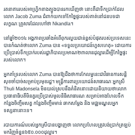
រតនាគារ​របស់​អាហ្វ្រិក​ខាង​ត្បូង​បាន​រក​ឃើញ​ថា ​នោះ​គឺ​ជា​ទឹក​ប្រាក់​ដែល​
លោក​ Jacob Zuma ​ជំពាក់​យក​ទៅ​កែ​ច្នៃ​ផ្ទះ​របស់​គាត់​នៅ​ជនបទ​ជា​
លក្ខណៈ​គ្រួសារ​ដែល​ហៅ​ថា​ Nkandla។
នៅ​ឆ្នាំ​២០១៤​ អង្គភាពប្រឆាំងអំពើពុក​រលួយជាន់ខ្ពស់បំផុតរបស់ប្រទេសនេះ
បានកំណត់ថាលោ​ក ​Zuma បាន ​«ទទួលប្រយោជន៍ហួសហេតុ» ដោយការ
ប្រើប្រាស់ទឹកប្រាក់របស់រដ្ឋាភិបាល​ប្រមាណ២៣លានដុល្លារដើម្បីកែ​ច្នៃ​ផ្ទះ​
របស់​លោក។
អ្នក​គាំទ្រ​របស់​លោក​ Zuma​ បាន​ឱ្យ​ដឹង​ថា​ការ​កែ​លម្អ​នេះ​ជា​វិធានការ​សន្តិ
សុខ​ចាំបាច់​សម្រាប់​ប្រមុខ​រដ្ឋ។ មន្រ្តី​ការពារ​ប្រយោជន៍​សាធារណៈ​អ្នកស្រី​
Thuli ​Madonsela មិន​យល់​ស្រប​នឹង​គំនិត​នោះ​ដោយ​និយាយ​ថា​លោក​
ប្រធានាធិបតី​មិន​គួរ​ប្រើប្រាស់​មូលនិធិ​សាធារណៈ​សម្រាប់​អាង​ហែល​ទឹក
កន្លែង​ចិញ្ចឹម​សត្វ កន្លែង​ចិញ្ចឹម​មាន់ ឆាក​សម្តែង និង មជ្ឈមណ្ឌល​អ្នក​
ទស្សនា​នោះ​ទេ។
របាយការណ៍​របស់​អ្នក​ស្រី​បាន​បង្ហាញ​ថា​ លោក​ប្រហែល​ត្រូវ​បង់​ប្រាក់​ត្រឡប់​
មក​វិញ​ចំនួន​៦៥០.០០០​ដុល្លារ។