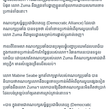
បំផុត​ លោក Zuma ​នឹង​ត្រូវ​ទៅ​បង្ហាញ​ខ្លួន​នៅ​តុលាការ​ដោយ​សារ​ការ​ចោទ​
ប្រកាន់​ទាំង​នោះ។
គណបក្ស​សម្ព័ន្ធប្រជាធិបតេយ្យ​ (Democratic ​Alliance) ដែល​ជា​
គណបក្ស​ប្រឆាំង​ បាន​ទទូច​ថា​ លំនាំ​ចោទ​ប្រកាន់​អំពើ​ពុករលួយ​ទៅ​លើ​
លោក​ Zuma ​គឺ​ជា​មូលដ្ឋាន​សម្រាប់​ការ​ផ្លាស់​ប្តូរ​គាត់​ចេញ។
កាល​ពី​ខែ​មេសា​ គណបក្ស​ប្រឆាំង​បាន​ប្រមូល​ផ្តុំ​បញ្ហា​ប្រឈម​ដែល​បរាជ័យ​
ក្នុង​ការ​ចោទ​ប្រកាន់​លើ​ការ​កែ​ច្នៃ​ផ្ទះ​របស់​លោក។ វិធានការ​នេះ​បាន​ទទួល​
បរាជ័យ ដោយសារ​តែ​គណបក្ស​របស់​លោក Zuma​ គឺ​គណបក្ស​សមាជ​ជាតិ​
អាហ្វ្រិក ​មាន​សំឡេង​ច្រើន​លើស​លប់។
លោក Mabine Seabe អ្នក​នាំពា​ក្យ​ម្នាក់​របស់​គណបក្ស​ប្រឆាំង​ បាន​
និយាយ​ថា​គណបក្ស​លោក​នឹង​បន្ត​ចោទ​ប្រកាន់​អំពី​អំពើ​ពុក​រលួយ​ផ្សេង​ទៀត​
ប្រឆាំង​នឹង​លោក ​Zuma។ លោក​បាន​ឱ្យ​ដឹង​ថា​គណបក្ស​នេះ​មិន​គិត​ថា​ប្រាក់​
ដែល​បង់​ត្រឡប់​ទៅ​ឲ្យ​រតនាគារ​គ្រប់គ្រាន់​នោះ​ទេ។
«បាទ ​ក្នុង​នាម​ជា​គណបក្ស​សម្ព័ន្ធ​ប្រជាធិបតេយ្យ (Democratic