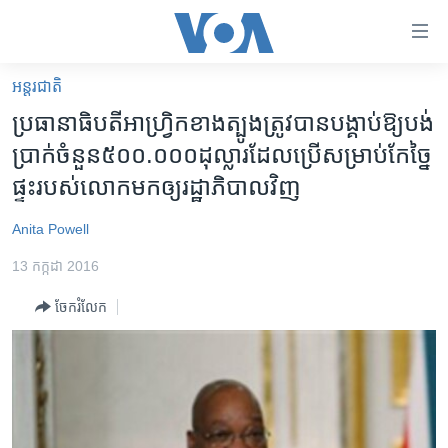
ភ្ជាប់​
ទៅ​
គេហទំព័រ​
អន្តរជាតិ
កម្ពុជា
ទាក់ទង
ប្រធានាធិបតី​អាហ្វ្រិក​ខាង​ត្បូង​ត្រូវ​បាន​បង្គាប់​ឱ្យ​បង់​
រំលង​
អន្តរជាតិ
ប្រាក់​ចំនួន​៥០០.០០០​ដុល្លារ​ដែល​ប្រើ​សម្រាប់​កែច្នៃ​
និង​
អាមេរិក
ផ្ទះ​របស់​លោក​មក​ឲ្យរដ្ឋាភិបាល​វិញ
ចូល​
ទៅ​​
ចិន
Anita Powell
ទំព័រ​
ហេឡូវីអូអេ
ព័ត៌មាន​​
13 កក្កដា 2016
តែ​
កម្ពុជាច្នៃប្រតិដ្ឋ
ម្តង
ចែករំលែក
ព្រឹត្តិការណ៍ព័ត៌មាន
រំលង​
និង​
ទូរទស្សន៍ / វីដេអូ​
ចូល​
វិទ្យុ / ផតខាសថ៍
ទៅ​
ទំព័រ​
កម្មវិធីទាំងអស់