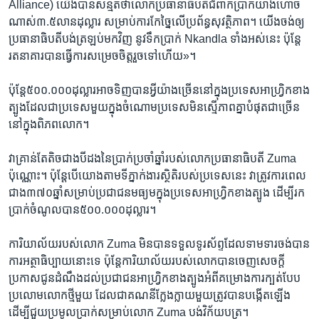
Alliance) យើង​បាន​សន្មត​ថា​លោក​ប្រធានាធិបតី​ជំពាក់​ប្រាក់​យ៉ា​ង​ហោច​
ណាស់​៣.៥​លាន​ដុល្លារ សម្រាប់​ការ​កែច្នៃ​លើ​ប្រព័ន្ធ​សុវត្ថិភាព។ យើង​ចង់​ឲ្យ​
ប្រធានាធិបតី​បង់​ត្រឡប់​មក​វិញ នូវ​ទឹក​ប្រាក់ ​Nkandla ​ទាំង​អស់​នេះ​ ប៉ុន្តែ​
រតនាគារ​បាន​ធ្វើ​ការ​សម្រេច​ចិត្ត​រួច​ទៅ​ហើយ»។
ប៉ុន្តែ​៥០០.០០០​ដុល្លារ​អាច​ទិញ​បាន​អ្វី​យ៉ាង​ច្រើន​នៅ​ក្នុង​ប្រទេស​អាហ្វ្រិក​ខាង​
ត្បូង​ដែល​ជា​ប្រទេស​មួយ​ក្នុង​ចំណោម​ប្រទេស​មិន​ស្មើ​ភាព​គ្នា​បំផុត​ជាច្រើន​
នៅ​ក្នុង​ពិភពលោក។
វា​គ្រាន់​តែ​តិច​ជាង​បី​ដង​នៃ​ប្រាក់​ប្រចាំ​ឆ្នាំ​របស់​លោក​ប្រធានាធិបតី​ Zuma
ប៉ុណ្ណោះ។ ប៉ុន្តែ​បើ​យោង​តាមទីភ្នាក់ងារ​ស្ថិតិ​របស់​ប្រទេស​នេះ​ វា​ត្រូវ​ការ​ពេល​
ជាង​៣៧០​ឆ្នាំ​សម្រាប់​ប្រជាជន​មធ្យម​ក្នុង​ប្រទេស​អាហ្រ្វិក​ខាង​ត្បូង ដើម្បី​រក​
ប្រាក់​ចំណូល​បាន​៥០០.០០០​ដុល្លារ។​
ការិយាល័យ​របស់​លោក​ Zuma ​មិន​បាន​ទទួល​ទូរស័ព្ទ​ដែល​ទាមទារ​ចង់​បាន​
ការ​អត្ថាធិប្បាយ​នោះ​ទេ​ ប៉ុន្តែ​ការិយាល័យ​របស់​លោក​បាន​ចេញ​សេចក្តី​
ប្រកាស​ជូន​ដំណឹង​ដល់​ប្រជាជន​អាហ្វ្រិក​ខាង​ត្បូង​អំពី​គម្រោង​ការ​ក្បត់​បែប​
ប្រលោម​លោក​ថ្មី​មួយ ដែលជា​គណនី​ក្លែងក្លាយ​មួយ​ត្រូវ​បាន​បង្កើត​ឡើង​
ដើម្បី​ជួយ​ប្រមូល​ប្រាក់​សម្រាប់​លោក Zuma​ បង់​វិក័យបត្រ។