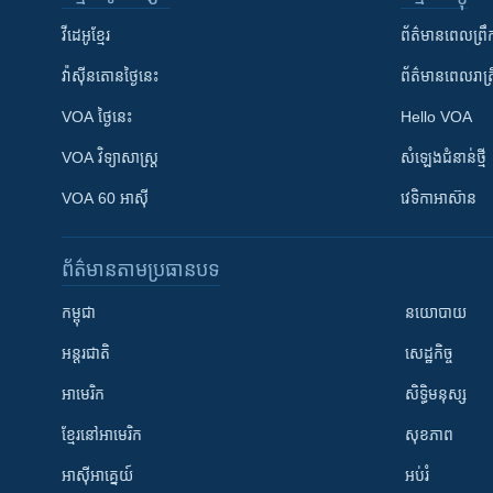
វីដេអូ​ខ្មែរ
ព័ត៌មាន​ពេល​ព្រឹ
វ៉ាស៊ីនតោន​ថ្ងៃ​នេះ
ព័ត៌មាន​​ពេល​រាត្រ
VOA ថ្ងៃនេះ
Hello VOA
VOA ​វិទ្យាសាស្ត្រ
សំឡេង​ជំនាន់​ថ្មី
VOA 60 អាស៊ី
វេទិកា​អាស៊ាន
ព័ត៌មាន​តាមប្រធានបទ​
កម្ពុជា
នយោបាយ
អន្តរជាតិ
សេដ្ឋកិច្ច
អាមេរិក
សិទ្ធិមនុស្ស
ខ្មែរ​នៅអាមេរិក
សុខភាព
អាស៊ីអាគ្នេយ៍
អប់រំ