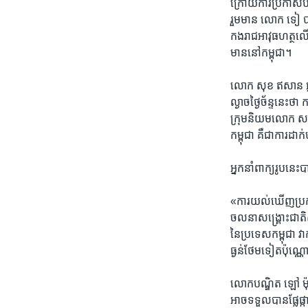
ក្រោយ​ការ​ប្រកាស​ប
រួម​មាន លោក ទៀ បាញ់
កង​រាជ​អាវុធហត្ថ​លើ
មាន​នៅ​កម្ពុជា។
លោក សុខ ឥសាន អ្នក​
ល្ងាច​ថ្ងៃ​ច័ន្ទ​នេះ​
ក្រុម​និយម​លោក សម 
កម្ពុជា គឺ​ជា​ការ​ដាក់
អ្នក​នាំ​ពាក្យ​រូប​ន
«ការ​យល់​ឃើញ​ប្រកប
ចលនា​សង្គ្រោះ​ជាតិ​ស្
នៃ​ប្រទេស​កម្ពុជា វា​
ធ្ងន់​ថែម​ទៀត​ប៉ុណ្
​លោក​បណ្ឌិត ឡៅ ម៉ុ
អាច​ទទួល​បាន​ផ្លែផ្