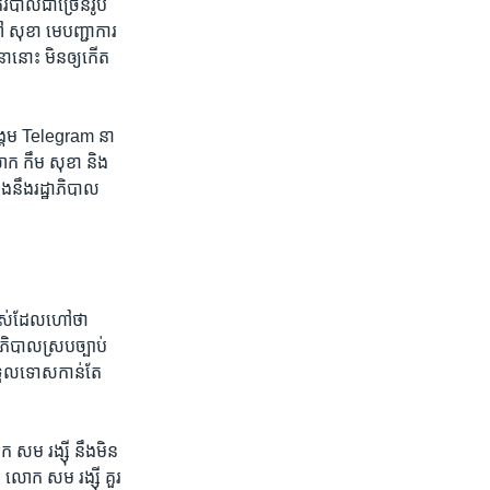
នគរបាលជាច្រើន​រូប
ៅ សុខា មេ​បញ្ជាការ​
ា​នោះ មិន​ឲ្យ​កើត​
ង្គម​ Telegram នា​
ម​លោក កឹម សុខា និង​
នឹង​រដ្ឋាភិបាល​
បស់​ដែល​ហៅ​ថា​
ឋាភិបាល​ស្របច្បាប់​
​ទទួល​ទោស​កាន់​តែ​
សម រង្ស៊ី នឹង​មិន​
ា លោក សម រង្ស៊ី គួរ​