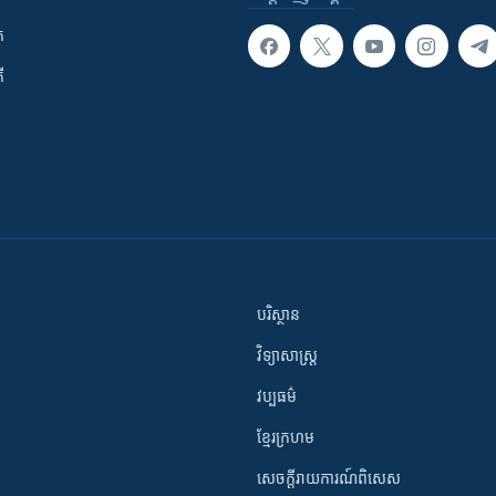
ក
ី
បរិស្ថាន
វិទ្យាសាស្រ្ត
វប្បធម៌
ខ្មែរក្រហម
សេចក្តីរាយការណ៍ពិសេស