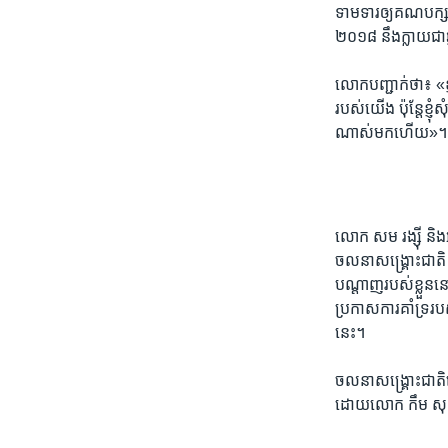
ទាមទារ​ឲ្យ​គណបក្ស​ស
២០១៨ នឹង​ក្លាយ​ជា​ឆ្នា
លោក​បញ្ជាក់​ថា៖ «ខ្ញ
របស់​យើង ប៉ុន្តែ​ខ្ញុំ​ស
ណាស់​មក​ហើយ»។
លោក​ សម រង្ស៊ី​ និង
ចលនា​សង្រ្គោះ​ជាតិ​ 
បណ្តាញ​របស់​ខ្លួន​នៅ
​ប្រកាស​ការ​គាំទ្រ​រ
នេះ។
ចលនា​សង្រ្គោះជាតិ​ន
ដោយ​លោក កឹម សុខា 