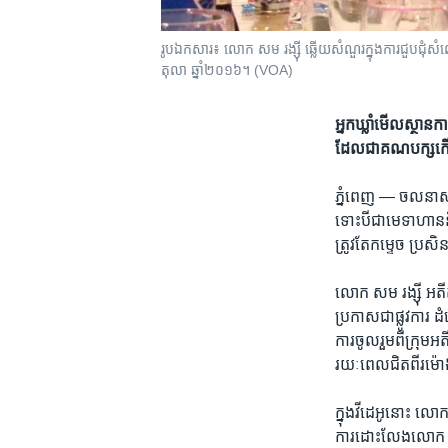
រូបឯកសារ៖ លោក សម រង្ស៊ី ឆ្លើយ​សំណួរ​ក្នុង​ការ​ជួប​ជុំ​សំ
តុលា ឆ្នាំ២០១៦។ (VOA)
អ្នក​ឃ្លាំមើល​ស្ថា
ដែល​ជា​គណបក្ស​កើត
ភ្នំពេញ —
ចលនា​សង្
ទោះ​បី​ជា​មេ​ទាហាន​
ត្រូវ​តែ​កម្ទេច ប្រសិ
លោក សម រង្ស៊ី ​អតីត
ប្រកាស​ជា​ផ្លូវការ 
ការ​ចូលរួម​ពី​ក្រុម​
រយៈពេល​ជិត​ពីរ​ម៉ោង
ក្នុង​វីដេអូ​នោះ ល
ការដោះ​លែង​លោក កឹ