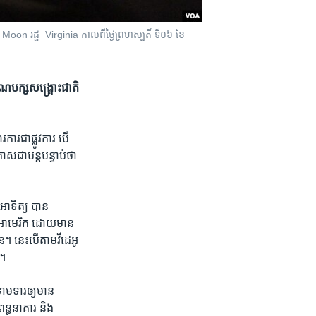
t Moon រដ្ឋ Virginia កាល​ពី​ថ្ងៃ​ព្រហស្បតិ៍ ទី០៦ ខែ​
ណបក្ស​សង្គ្រោះ​ជាតិ
រ​ជា​ផ្លូវការ បើ​
ស​ជា​បន្តបន្ទាប់​ថា​
អាទិត្យ បាន​
ដ្ឋ​អាមេរិក ដោយ​មាន
ន។ នេះ​បើ​តាម​វីដេអូ​
ទ។
ាមទារ​ឲ្យ​មាន
ពន្ធនាគារ និង