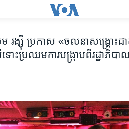
រង្ស៊ី ​ប្រកាស ​«ចលនា​សង្រ្គោះជាត
 បើ​ទោះ​ប្រឈម​ការ​បង្រ្កាប​ពី​រដ្ឋាភិបា