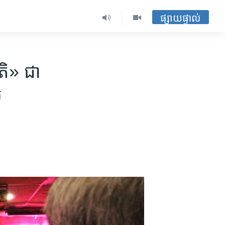
ផ្សាយផ្ទាល់
ិ»​ ជា​
ល