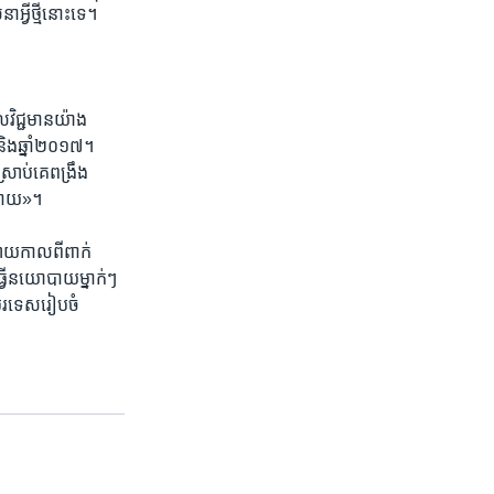
អ្វី​ថ្មី​នោះ​ទេ។
​វិជ្ជមាន​យ៉ាង​
និង​ឆ្នាំ​២០១៧។
រាប់​គេ​ពង្រឹង
៏​ដោយ»។​
លាយ​កាល​ពី​ពាក់​
​ធ្វើ​នយោបាយ​ម្នាក់ៗ​
​បរទេស​រៀបចំ​