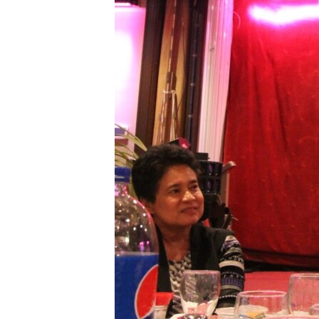
រចនា
សម្ព័ន្ធ​
រំលង​
និង​
ចូល​
ទៅ​
កាន់​
ទំព័រ​
ស្វែង​
រក