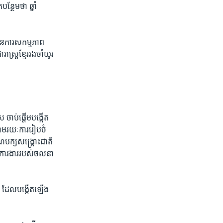
ថែម​ថា ​ឆ្នាំ​
ី​ផែនការសកម្មភាព​
ាស្រ្ត​ខ្មែរ​រង​ចាំ​យូរ​
ចាប់​ផ្តើម​បង្កើត​
តាមរយៈ​ការ​រៀបចំ​
បក្ស​សង្រ្គោះជាតិ​ ​
ាព​ការងារ​របស់​ចលនា​
ស ដែល​បង្កើត​ឡើង​