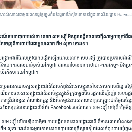
ណេះ​សំណាល​ជា​មួយ​ពលរដ្ឋ​ខ្មែរ​ក្នុង​តំបន់​រដ្ឋធានី​វ៉ាស៊ីនតោន​នៅ​ក្នុង​ភោជនីយដ្ឋាន Harves
នការណ៍​នយោបាយ​យល់​ថា លោក សម រង្ស៊ី មិន​គួរ​បង្កើត​ចលនា​ថ្មី​ណា​មួយ​ក្រៅ​ពី​គ
​ចេញ​ពី​ការ​ចាប់ដៃ​ជាមួយ​​លោក កឹម សុខា នោះ​ទេ។
គ្រោះ​ជាតិ​ដែល​ត្រូវ​បាន​បង្កើត​ឡើង​ដោយ​លោក សម រង្ស៊ី ត្រូវ​បាន​ប្រកាស​ដំណើរកា
និង​មេ​នគរបាល​ជាន់ខ្ពស់​នៅ​កម្ពុជា ​បាន​ហៅ​ចលនា​នេះ​ថា​ជា​ «ភេរវកម្ម» និងប្រកា
ន​បើ​កើត​មាន​នៅ​កម្ពុជា។​
​ប្រធាន​គណបក្ស​សង្គ្រោះជាតិ​ដែល​កំពុង​និរទេស​ខ្លួន​នៅ​បរទេសកាល​ពី​ល្ងាច​ថ្ងៃ​
ដំណើរការ​ចលនាសង្គ្រោះជាតិរបស់​ខ្លួនក្នុង​ទីក្រុង​ឡុងប៊ិច រដ្ឋ​កាលីហ្វ័រញ៉ា សហរ
អតីតមន្រ្តី​ជាន់​ខ្ពស់ តំណាងរាស្ត្រ និង​សកម្មជន​របស់​គណបក្សសង្គ្រោះ​ជាតិ​មួយ​ចំនួ
 ​ដែល​ត្រូវ​បាន​បង្ហោះលើ​ទំព័រ​ Facebook របស់​លោក សម រង្ស៊ី ​នៅ​ព្រឹក​ថ្ងៃ​ច័ន្
ោក សម រង្ស៊ី លើកឡើង​ជា​ថ្មី​ថា ការ​បង្កើត​ចលនា​សង្គ្រោះជាតិ គឺ​មាន​គោលបំណង​ទ
ម សុខា ​ដោះលែង​អ្នកទោស​នយោបាយ​ជាច្រើន​រូប​ទៀត​ដែល​កំពុង​ជាប់​ឃុំ​ក្នុង​