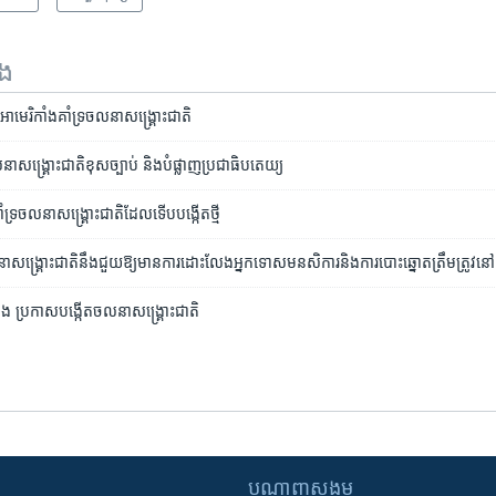
ទង
ែរ​-អាមេរិកាំង​គាំទ្រ​ចលនា​សង្គ្រោះជាតិ
្គ្រោះ​ជាតិ​ខុសច្បាប់ និង​បំផ្លាញ​ប្រជាធិបតេយ្យ
រ​ចលនា​សង្រ្គោះជាតិ​ដែល​ទើប​បង្កើត​ថ្មី
នា​សង្គ្រោះ​ជាតិ​នឹង​ជួយ​ឱ្យ​មាន​ការ​ដោះលែង​អ្នក​ទោស​មនសិការ​និង​ការ​បោះឆ្នោត​ត្រឹមត្រូវ​នៅ​
ប្រឆាំង ប្រកាស​បង្កើត​ចលនា​សង្រ្គោះជាតិ
បណ្តាញ​សង្គម