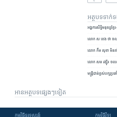
អត្ថបទ​ទាក់
អង្គការ​សិទ្ធិមនុស្ស​ខ្ម
លោក ស ខេង ថា ចលនា​សង
លោក កឹម សុខា មិន​គាំទ្
​​លោក​ ​សម​ រង្ស៊ី៖​ ចល
មន្រ្តី​ជាន់​ខ្ពស់​បក្ស​
អានអត្ថបទផ្សេងៗទៀត
កម្មវិធី​ទូរទស្សន៍
កម្មវិធី​វិទ្យុ