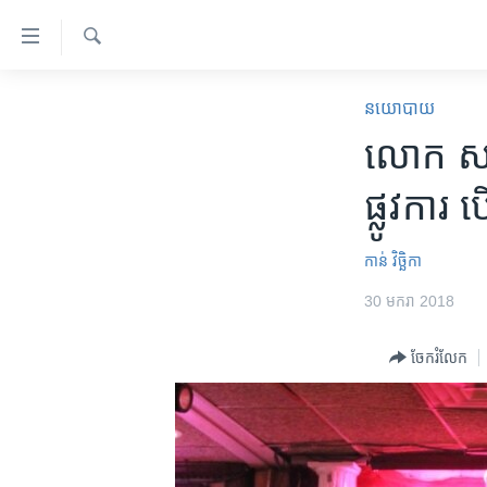
ភ្ជាប់​
ទៅ​
គេហទំព័រ​
ស្វែង​
កម្ពុជា
រក
នយោបាយ
ទាក់ទង
អន្តរជាតិ
លោក ​សម 
រំលង​
និង​
អាមេរិក
ផ្លូវការ​
ចូល​
ចិន
ទៅ​​
ទំព័រ​
ហេឡូវីអូអេ
កាន់ វិច្ឆិកា
ព័ត៌មាន​​
កម្ពុជាច្នៃប្រតិដ្ឋ
30 មករា 2018
តែ​
ម្តង
ព្រឹត្តិការណ៍ព័ត៌មាន
ចែករំលែក
រំលង​
ទូរទស្សន៍ / វីដេអូ​
និង​
ចូល​
វិទ្យុ / ផតខាសថ៍
ទៅ​
កម្មវិធីទាំងអស់
ទំព័រ​