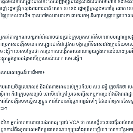
ង្កើត​ចលនា​សង្គ្រោះជាតិនេះ គេ​ឃើញមន្រ្តី​ជាន់ខ្ពស់​ដែល​ជា​មេ​ទាហាន និង​មេ​
 រដ្ឋមន្រ្តី​ក្រសួង​ការពារ​ជាតិ​ លោក ស ខេង រដ្ឋមន្រ្តី​ក្រសួង​មហាផ្ទៃ លោក ស
​ផ្ទៃ​ប្រទេស​ជាដើម បាន​ហៅ​ចលនា​នោះថា ជា​ភេរវកម្ម និង​បានប្តេជ្ញា​បង្រ្កាបចលន
នាំ​ពាក្យ​គណបក្ស​កាន់​អំណាច​បាន​ប្រាប់​ក្រុម​អ្នក​សារព័ត៌មានតាម​បណ្តាញ​ស
ថា​ ការ​ប្រកាស​បង្កើត​ចលនា​សង្គ្រោះ​ជាតិ​ជា​ផ្លូវការ​ បង្ហាញ​ពីទំនាស់​រវាងក្រុម​និយ
រង្ស៊ី។ លោក​បន្ថែម​ថា ការ​ប្រកាសបង្កើតចលនា​ណា​មួយក្នុង​គោលបំណង​ប្រឆាំង​
​បន្ទុក​ផ្លូវ​ច្បាប់​បន្ថែម​លើ​ក្រុម​របស់​លោក សម រង្ស៊ី។​
េះ​បានសរសេរក្នុង​ន័យ​ដើម​ថា៖
​ដោយ​ចិត្ត​លោភ​លន់ និង​អំណាច​នេះ​របស់​ក្រុម​និយម សម រង្សី ភ្លេច​គិត​ថា រ
អី​នេះ គឺជា​ក្រុម​ខុស​ច្បាប់ ទោះ​បី​នៅ​ក្រៅ​ប្រទេស​ធ្វើ​សកម្មភាព​ប្រឆាំង​នឹង​រាជរដ្
កាន់​តែ​បង្កើន​បទល្មើស​ឲ្យ​ខ្លួន កាន់​តែ​មាន​ពិរុទ្ធភាព​ធ្ងន់​ទៅៗ ដែល​នាំ​ឲ្យ​កាន់​តែ
ណោះ»។
ងហៃ អ្នកវិភាគ​នយោបាយ​ឯករាជ្យ ប្រាប់ VOA ថា ការ​បង្កើត​ចលនា​ថ្មី​របស់​លោក 
កាដូច​ការ​រំពឹង​ទុក​របស់​អតីត​ប្រធាន​គណបក្ស​ប្រឆាំង​រូប​នេះ​ឡើយ។ លោក​បន្ថែម​ថ