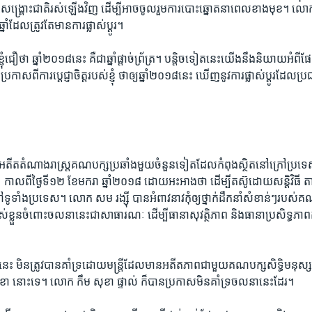
ង្គ្រោះ​ជាតិ​រស់​ឡើង​វិញ ​ដើម្បី​អាច​ចូលរួម​ការ​បោះឆ្នោត​នា​ពេល​ខាងមុខ។ លោក​បន្
ំ​ដែល​ត្រូវ​តែ​មាន​ការ​ផ្លាស់​ប្តូរ។
ុំ​ជឿ​ថា ឆ្នាំ​២០១៨​នេះ គឺជា​ឆ្នាំ​ផ្តាច់ព្រ័ត្រ។ បន្តិច​ទៀត​នេះ​យើង​នឹង​និយាយ​អំព
ុំ​ប្រកាស​ពី​ការ​ប្តេជ្ញា​ចិត្ត​របស់​ខ្ញុំ​ ថា​ឲ្យឆ្នាំ​២០១៨​នេះ ឃើញ​នូវ​ការ​ផ្លាស់ប្តូរ​ដែល​ប្រជារ
​អតីត​តំណាងរាស្រ្ត​គណបក្ស​ប្រឆាំង​មួយ​ចំនួន​ទៀត​ដែល​កំពុងស្ថិត​នៅ​ក្រៅ​ប្រទេស​ 
​ កាល​ពី​ថ្ងៃ​ទី​១២ ខែ​មករា ឆ្នាំ​២០១៨ ដោយ​អះអាង​ថា ដើម្បី​តស៊ូ​ដោយ​សន្តិវិធី​ 
​ទូទាំង​ប្រទេស។ លោក សម រង្ស៊ី បាន​អំពាវនាវ​កុំ​ឲ្យ​ថ្នាក់​ដឹកនាំ​សំខាន់ៗ​របស់​គណ
បស់​ខ្លួន​ចំពោះ​ចលនា​នេះ​ជា​សាធារណៈ​ ​ដើម្បី​ធានា​សុវត្ថិភាព​ ​និង​ធានា​ប្រសិទ្ធភ
េះ មិន​ត្រូវ​បាន​គាំទ្រ​ដោយ​មន្រ្តី​ដែល​មាន​អតីត​ភាព​ជាមួយ​គណបក្ស​សិទ្ធិ​មនុស្
នោះ​ទេ។ លោក កឹម សុខា ផ្ទាល់ ក៏​បាន​ប្រកាស​មិន​គាំទ្រ​ចលនា​នេះ​ដែរ។