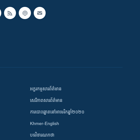
អក្ខរកម្មសារព័ត៌មាន
សេរីភាពសារព័ត៌មាន
ការបោះឆ្នោតនៅអាមេរិកឆ្នាំ២០២០
Khmer-English
បទវិចារណកថា