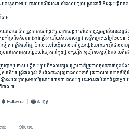
ត​របស់​ខ្លួន​តាម​រយៈ​ការ​ឈរ​លើ​ជំហរ​របស់​គណបក្ស​សង្គ្រោះជាតិ ​មិន​គួរ​បង្កើត​ចលនា​
​ថា៖
ោបាយ គឺ​គេ​ត្រូវ​ការ​ការ​គាំទ្រ​ពី​ប្រជាពលរដ្ឋ។ ហើយ​ការ​រួបរួម​គ្នា​គឺ​បាន​លទ្ធផល
ារ​គាំទ្រ​ពី​មតិ​មហាជន​ជាច្រើន ហើយ​ក៏លេច​ចេញ​ជា​សន្លឹក​ឆ្នោត​នៅ​ឆ្នាំ​២០១៣ 
ទៅ​ទៀត ​ពង្រឹង​ទៅ​វិញ មិនមែន​ទៅ​បង្កើត​ចលនា​អី​មួយផ្សេង​នោះ​ទេ។ អ្វី​ដែល​មាន​ស្
្យ​មាន​ឯកភាព​គ្នា​បន្ថែម​ទៅ​ទៀត​នៅ​ក្នុង​ជួរ​បក្ស​ហ្នឹង សូម្បី​តែ​បក្ស​ហ្នឹង​រលាយ​ក
រូវ​បាន​ប្រកាស​បង្កើត​ ​បន្ទាប់​ពី​គណបក្ស​សង្គ្រោះជាតិ​ត្រូវ​បាន​តុលាការ​កំពូល​រំ
ាំ​មុន ​ហើយ​មន្រ្តី​ជាន់​ខ្ពស់​ ​និង​តំណាងរាស្រ្តជាង​១០០នាក់​ ​ត្រូវ​បាន​ហាមឃាត់​សិទ្ធិ
តាម​បណ្តឹង​របស់​ក្រសួងមហាផ្ទៃដោយ​ចោទ​ថា​ គណបក្ស​នេះ​មាន​ជាប់​ពាក់ព័ន្ធ​ជាមួយ
្ឋាភិបាល៕
Follow us
បោះពុម្ព
បាយ
សិទ្ធិ​មនុស្ស