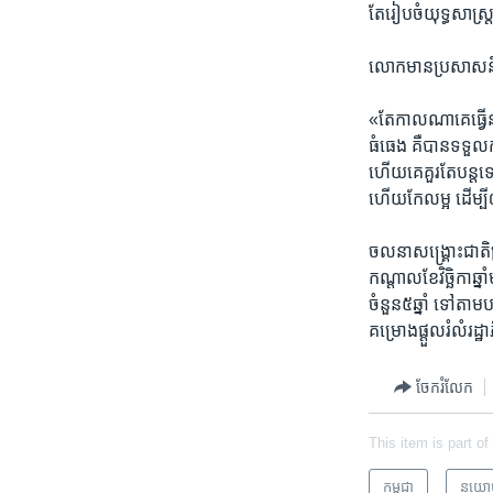
តែ​រៀបចំ​យុទ្ធសាស្រ្
លោក​មាន​ប្រសាសន៍
«តែ​កាលណា​គេ​ធ្វើ​នយ
ធំធេង គឺ​បាន​ទទួល​ក
ហើយ​គេ​គួរ​តែ​បន្ត​
ហើយ​កែ​លម្អ ដើម្បី​ឲ
ចលនា​សង្គ្រោះជាតិ​ត្
កណ្តាល​ខែ​វិច្ឆិកា​ឆ្ន
ចំនួន​៥​ឆ្នាំ​ ​ទៅ​
គម្រោង​ផ្តួល​រំលំ​រដ
ចែករំលែក
This item is part of
កម្ពុជា
នយោ