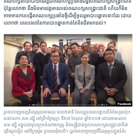
គណបក្ស​នយោបាយដើរ​តួ​ជា​គណបក្ស​ប្រឆាំង​ជំនួស​គណបក្ស​សង្គ្រោះ​ជាតិ​
​ប៉ុន្តែ​លោក​ថា ​នឹង​មិនមាន​វត្តមាន​របស់​គណ​បក្ស​សង្គ្រោះ​ជាតិ​ ​ហើយ​ក៏មិន​
អាច​មាន​ការ​បង្កើត​គណ​បក្ស​ប្រឆាំង​ថ្មី​ដើម្បី​ចូលរួម​បោះឆ្នោត​នោះ​ដែរ​ ដោយ​
លោក​ថា​ ពេល​វេលា​នៃ​ការ​បោះឆ្នោត​កាន់​តែ​ខិត​ជិត​មក​ដល់។​
រូបថត​ទាញ​ចេញ​វីដេអូមួយ​មាន​រយៈពេល​៥​នាទី​ ​ដែល​ត្រូវ​បានបង្ហោះ​លើ​ទំព័រ​ហ្វេសប៊ុក​
របស់​លោក​ ​សម រង្ស៊ី​ ​នៅ​ព្រឹក​ថ្ងៃ​សុក្រ​ ទី​២៧ ខែ​តុលា ឆ្នាំ​២០១៧ ​ដោយ​មាន​លោក​ ​
សម រង្ស៊ី​ ​អង្គុយ​ជាមួយ​ក្រុម​តំណាង​រាស្រ្ត​ ​និង​មន្រ្តី​ជាន់​ខ្ពស់​គណបក្ស​សង្គ្រោះ​ជាតិ​ជា
ច្រើន​រូបទៀត ​នៅ​ទី​ក្រុង​រ៉ូម​ ​ប្រទេស​អ៊ីតាលី។ (រូបថត​ទាញ​ចេញ​ពី​វីដេអូ​មួយ​ក្នុង​ទំព័រ​