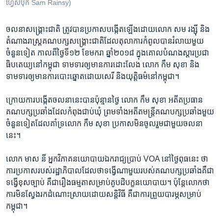
ហ្វេសប៊ុក Sam Rainsy)
ចលនា​សង្រ្គោះ​ជាតិ​ ​ត្រូវ​បាន​ប្រកាស​បង្កើត​ឡើង​ដោយ​លោក​ ​សម រង្ស៊ី​ ​និង​
តំណាងរាស្រ្ត​គណ​បក្ស​សង្គ្រោះ​ជាតិ​ដែល​តុលាការ​កំពូល​បាន​រំលាយ​មួយ
ចំនួន​ទៀត​ ​កាល​ពី​ថ្ងៃ​ទី​១២​ ​ខែ​មករា​ ​ឆ្នាំ​២០១៨​ ​ក្នុង​គោល​បំណង​ស្តារ​ប្រជា​
ធិបតេយ្យនៅ​កម្ពុជា​ ​ទាមទារ​ឲ្យ​មាន​ការ​ដោះលែង​ ​លោក​ ​កឹម សុខា​ ​និង​
ទាមទារ​ឲ្យ​មាន​ការ​បោះ​ឆ្នោតដោយ​សេរី​ ​និង​យុត្តិធម៌​នៅ​កម្ពុជា។​
ក្រោយ​ការ​បង្កើត​ចលនា​នេះ​បាន​ប៉ុន្មាន​ថ្ងៃ​ ​លោក​ ​កឹម សុខា​ ​អតីត​ប្រធាន​
គណបក្ស​ប្រឆាំង​ដែល​កំពុង​ជាប់​ឃុំ​ ​ព្រមទាំង​អតីតមន្រ្តី​គណបក្ស​ប្រឆាំង​មួយ​
ចំនួន​ទៀត​ដែល​គាំទ្រ​លោក​ ​កឹម សុខា​ ​ប្រកាស​មិន​ចូលរួម​ជាមួយ​ចលនា​
នេះ។​
លោក​ ​មាស នី​ ​អ្នក​វិភាគ​នយោបាយ​ឯករាជ្យ​ប្រាប់​ ​VOA​ ​នៅ​ថ្ងៃ​ពុធ​នេះ​ ​ថា​ ​
ការ​ប្រកាស​របស់​រដ្ឋា​ភិបាល​ដែលថា​ទង្វើ​ណាមួយ​របស់​គណ​បក្ស​ប្រឆាំង​គឺជា​
ទង្វើ​ខុស​ច្បាប់​ ​គឺជា​រឿង​ធម្មតា​សម្រាប់​គូ​បដិបក្ខ​នយោ​បាយ។​ ​ប៉ុន្តែ​លោក​ថា​ ​
ការ​មិនស្វែងរក​ដំណោះស្រាយ​ដោយ​សន្តិវិធី​ ​គឺ​ជា​ការព្រួយ​បារម្ភសម្រាប់
កម្ពុជា។​