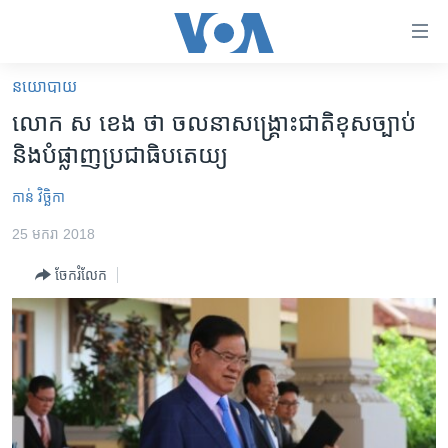
ភ្ជាប់​
ទៅ​
គេហទំព័រ​
នយោបាយ
កម្ពុជា
ទាក់ទង
លោក ស ខេង ថា ចលនា​សង្គ្រោះ​ជាតិ​ខុសច្បាប់
រំលង​
អន្តរជាតិ
និង​បំផ្លាញ​ប្រជាធិបតេយ្យ
និង​
អាមេរិក
ចូល​
កាន់ វិច្ឆិកា
ទៅ​​
ចិន
ទំព័រ​
25 មករា 2018
ហេឡូវីអូអេ
ព័ត៌មាន​​
ចែករំលែក
តែ​
កម្ពុជាច្នៃប្រតិដ្ឋ
ម្តង
ព្រឹត្តិការណ៍ព័ត៌មាន
រំលង​
និង​
ទូរទស្សន៍ / វីដេអូ​
ចូល​
វិទ្យុ / ផតខាសថ៍
ទៅ​
ទំព័រ​
កម្មវិធីទាំងអស់