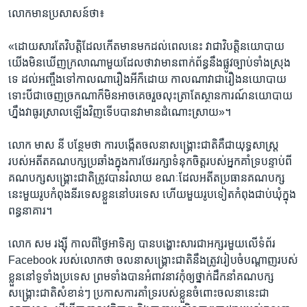
លោក​មាន​ប្រសាសន៍​ថា៖
«ដោយសារ​តែ​វិបត្តិ​ដែល​កើត​មាន​មក​ដល់​ពេល​នេះ ​វា​ជា​វិបត្តិ​នយោបាយ​
យើង​មិន​ឃើញ​ក្រលា​ណាមួយ​ដែល​ថា​វាមាន​ពាក់ព័ន្ធ​នឹង​ផ្លូវ​ច្បាប់​ទាំង​ស្រុង​
ទេ ដល់​អញ្ចឹង​ទៅ​កាលណា​រឿង​អីក៏​ដោយ កាលណា​វា​ជា​រឿង​នយោបាយ ​
ទោះបីជា​ចេញ​ច្រកណា​ក៏​មិនអាច​គេច​រួច​លុះត្រា​តែ​ស្ថានការណ៍​នយោបាយ​
ហ្នឹង​វា​ធូរ​ស្រាល​ឡើង​វិញ​ទើប​បាន​វា​មាន​ដំណោះស្រាយ»។​
លោក មាស នី ​បន្ថែម​ថា ​ការ​បង្កើត​ចលនា​សង្គ្រោះ​ជាតិ​គឺ​ជា​យុទ្ធសាស្រ្ត
របស់​អតីត​គណបក្ស​ប្រឆាំង​ក្នុង​ការ​ថែររក្សា​ទំនុក​ចិត្ត​របស់​អ្នក​គាំទ្រ​បន្ទាប់ពី​
គណបក្ស​សង្គ្រោះ​ជាតិ​ត្រូវ​បាន​រំលាយ​ ខណៈ​ដែល​អតីត​ប្រធាន​គណបក្ស​
នេះ​មួយ​រូប​កំពុង​នីរទេស​ខ្លួន​នៅ​បរទេស​ ​ហើយ​មួយ​រូប​ទៀត​កំពុង​ជាប់​ឃុំ​ក្នុង​
ពន្ធនាគារ។​
លោក​ ​សម រង្ស៊ី​ ​កាល​ពី​ថ្ងៃ​អាទិត្យ ​បាន​បង្ហោះ​សារ​ជា​អក្សរ​មួយ​លើ​ទំព័រ​
Facebook​ របស់​លោក​ថា ​ចលនា​សង្គ្រោះជាតិ​នឹង​ត្រូវរៀបចំ​បណ្តាញ​របស់​
ខ្លួន​នៅ​ទូទាំង​ប្រទេស​ ​ព្រម​ទាំង​បាន​អំពាវនាវ​កុំ​ឲ្យ​ថ្នាក់​ដឹកនាំ​គណបក្ស​
សង្គ្រោះ​ជាតិ​សំខាន់ៗ​ ​ប្រកាស​ការ​គាំទ្រ​របស់​ខ្លួន​ចំពោះ​ចលនា​នេះ​ជា​