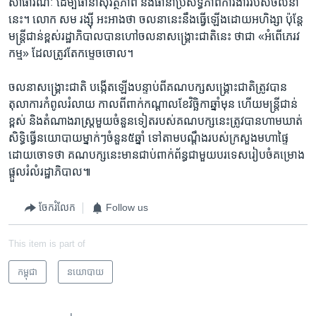
សាធារណៈ​ ​ដើម្បី​ធានា​សុវត្ថិភាព​ ​និង​ធានា​ប្រសិទ្ធភាព​ការងារ​របស់​ចលនា​
នេះ។ លោក​ ​សម រង្ស៊ី​ ​អះអាង​ថា​ ​ចលនា​នេះ​នឹង​ធ្វើ​ឡើង​ដោយ​អហិង្សា​ ​ប៉ុន្តែ​
មន្រ្តី​ជាន់ខ្ពស់រដ្ឋា​ភិបាលបាន​ហៅ​ចលនា​សង្គ្រោះ​ជាតិនេះ​ ថា​ជា​ ​«អំពើភេរវ
កម្ម»​ ​ដែល​ត្រូវ​តែ​កម្ទេចចោល។​
ចលនា​សង្គ្រោះ​ជាតិ ​បង្កើត​ឡើង​បន្ទាប់​ពី​គណបក្ស​សង្គ្រោះជាតិ​ត្រូវ​បាន​
តុលាការ​កំពូល​រំលាយ​ កាលពី​ពាក់​កណ្តាល​ខែ​វិច្ឆិកា​ឆ្នាំ​មុន ​ហើយ​មន្រ្តី​ជាន់​
ខ្ពស់​ ​និង​តំណាងរាស្រ្ត​មួយ​ចំនួន​ទៀត​របស់​គណ​បក្ស​នេះ​ត្រូវ​បាន​ហាមឃាត់​
សិទ្ធិ​ធ្វើ​នយោបាយ​ម្នាក់ៗ​ចំនួន​៥​ឆ្នាំ​ ​ទៅ​តាម​បណ្តឹង​របស់​ក្រសួង​មហា​ផ្ទៃ​
ដោយ​ចោទ​ថា​ ​គណបក្ស​នេះ​មាន​ជាប់​ពាក់ព័ន្ធ​ជាមួយ​បរទេស​រៀបចំ​គម្រោង​
ផ្តួល​រំលំ​រដ្ឋាភិ​បាល៕
ចែករំលែក
Follow us
This item is part of
កម្ពុជា
នយោបាយ