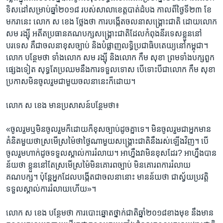
ទិសដៅ​សម្រាប់​ឆ្នាំ​២០១៨​ ​របស់​សាលា​ខេត្ត​បាត់ដំបង​ ​កាលពីថ្ងៃទី​២៣ ខែ​
មករា​នេះ​ លោក​ ​ស ខេង​ ​ថ្លែងថា​ ការបង្កើត​ចលនា​សង្គ្រោះ​ជាតិ​ ​ដោយ​លោក​
​សម រង្ស៊ី​ ​អតី​ត​ប្រធាន​គណបក្ស​សង្គ្រោះ​ជាតិ​ដែល​កំពុង​នីរទេស​ខ្លួន​នៅ​
បរទេស​ ​គឺ​ជា​ចលនា​ខុសច្បាប់​ ​និង​បំផ្លាញ​លទ្ធិ​ប្រជាធិបតេយ្យ​នៅ​កម្ពុជា។​ ​
លោក​ ​បន្ថែម​ថា​ ​ទាំង​លោក​ ​សម រង្ស៊ី​ ​និង​លោក​ ​កឹម សុខា​ ​ព្រមទាំង​បក្សពួក​
ផ្សេង​ទៀត​ ​សុទ្ធ​តែ​ប្រឈម​នឹង​ការ​ទទួល​ទោស​ ​បើ​ទោះបី​ជា​លោក​ ​កឹម សុខា​
​ប្រកាសមិន​ចូល​រួម​ជាមួយ​ចលនា​នេះ​ក៏​ដោយ។​
​លោក​ ​ស ខេង​ ​មាន​ប្រសាសន៍​បន្ថែម​ថា៖
«ចូល​រួម​ឬ​មិន​ចូលរួម​ក៏​ដោយ​ក៏​ខុស​ច្បាប់​ដូចគ្នា​ទេ។ មិន​ចូល​រួម​ជា​អ្នក​មាន​
គំនិត​មួយ​ថា​ស្រមើ​ស្រម៉ៃ​ថា​ថ្ងៃណាមួយ​សង្គ្រោះ​ជាតិ​នឹង​រស់​ឡើង​វិញ។ បើ​
ចូលរួម​ហាក់​ដូច​ទទួល​ស្គាល់​ការ​រំលាយ។ អាហ្នឹង​វា​មិន​ខុស​ដែរ?​ អាហ្នឹង​បាន​
ន័យ​ថា ខ្លួន​នៅ​តែ​ស្រមើ​ស្រម៉ៃ​មិន​គោរព​ច្បាប់ ​មិន​គោរព​ការរំលាយ​
គណបក្ស។ ប៉ុន្តែ​អ្នក​ដែល​បង្កើត​ជាចលនា​នោះ ​មាន​ន័យ​ថា ​ជា​ស្វ័យ​ប្រវត្តិ​
ទទួល​ស្គាល់​ការ​រំលាយ​ហើយ»។
លោក​ ​ស ខេង​ ​បន្ថែម​ថា​ ​ការបោះឆ្នោត​ថ្នាក់​ជាតិ​ឆ្នាំ​២០១៨​ខាងមុខ​ ​នឹង​មាន​