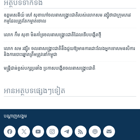
អត្ថបទ​ទាក់ទង
ឧត្តមសេនីយ៍ ​សៅ សុខា​ហៅ​ចលនា​សង្គ្រោះជាតិ​របស់​លោក​សម រង្ស៊ី​ថា​ជា​ក្រុម​ភេរវ
កម្ម​ដែល​ត្រូវ​តែ​កម្ចាត់​ចោល
លោក កឹម សុខា មិន​គាំទ្រ​ចលនា​សង្រ្គោះជាតិ​ដែល​ទើប​បង្កើត​ថ្មី
​​លោក​ ​សម​ រង្ស៊ី៖​ ចលនា​សង្គ្រោះ​ជាតិ​នឹង​ជួយ​ឱ្យ​មាន​ការ​ដោះលែង​អ្នក​ទោស​មនសិការ​
និង​ការ​បោះឆ្នោត​ត្រឹមត្រូវ​នៅ​កម្ពុជា
មន្រ្តី​ជាន់​ខ្ពស់​បក្ស​ប្រឆាំង ប្រកាស​បង្កើត​ចលនា​សង្រ្គោះជាតិ
អានអត្ថបទផ្សេងៗទៀត
បណ្តាញ​សង្គម