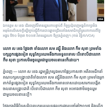
រចនា
សម្ព័ន្ធ​
Khmer English
រំលង​
និង​
បណ្តាញ​សង្គម
ចូល​
ឯកឧត្តម ស ខេង ដើរចេញពីវិមានរដ្ឋសភាបន្ទាប់ពី កិច្ចប្រជុំពេញអង្គពិភាក្សានិង
ទៅ​
អនុម័តលើសេចក្តីស្នើច្បាប់ស្តីពីការបោះឆ្នោតជ្រើសតាំងសមាជិកព្រឹទ្ធសភាកាលពីថ្ងៃ
កាន់​
អង្គារ ទី២០ មិថុនា ២០១៧ វិមានរដ្ឋសភា ទីក្រុងភ្នំពេញ។ (កាន់ វិច្ឆិកា/VOA)
ទំព័រ​
ភាសា
ស្វែង​
លោក ស ខេង ថ្លែង​ថា​ ​ទាំង​លោក​ ​សម រង្ស៊ី​ ​និង​លោក​ ​កឹម សុខា​ ​ព្រមទាំង​
រក
បក្សពួក​ផ្សេង​ទៀត​ ​សុទ្ធ​តែ​ប្រឈម​នឹង​ការ​ទទួល​ទោស​ ​បើ​ទោះបី​ជា​លោក​ ​
កឹម សុខា​ ​ប្រកាស​​មិន​ចូល​រួម​ជាមួយ​ចលនា​នេះ​ក៏​ដោយ។
ភ្នំពេញ —
លោក​ ​ស ខេង​ ​រដ្ឋមន្ត្រី​ក្រសួង​មហាផ្ទៃ​ប្រកាស​ថា​ អតីត​មេដឹកនាំ​
គណបក្ស​សង្គ្រោះ​ជាតិ​ទាំង​លោក​ ​សម រង្ស៊ី​និង​លោក​ ​កឹម សុខា​ ​ព្រមទាំង​អ្នក
ពាក់ព័ន្ធ​ផ្សេងទៀត​ ​សុទ្ធ​តែ​ប្រឈម​នឹង​ការ​មាន​ទោសដោយ​សារការ​បង្កើត​
ចលនា​សង្គ្រោះ​ជាតិ​ ​បើ​ទោះបី​ជា​លោក​ ​កឹម សុខា​ ​អះអាង​ថា​មិន​ចូលរួម
ជាមួយ​ចលនា​នេះ​ក្តី។​
ថ្លែង​ក្នុង​ពិធី​បិទ​សន្និបាត​បូក​សរុប​លទ្ធផល​ការងារ​ប្រចាំ​ឆ្នាំ​២០១៧​ ​និង​លើក​