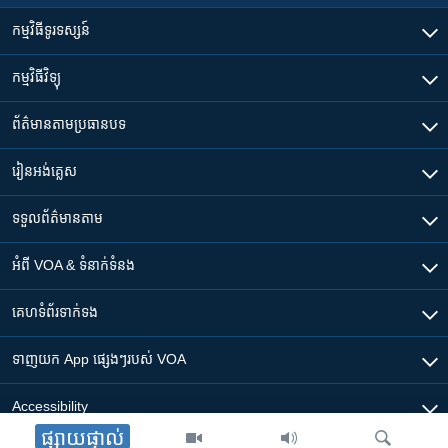
កម្មវិធី​ទូរទស្សន៍
កម្មវិធី​វិទ្យុ
ព័ត៌មាន​តាមប្រធានបទ​
រៀន​​អង់គ្លេស
ទទួល​ព័ត៌មាន​តាម
អំពី​ VOA & ទំនាក់ទំនង
គេហទំព័រ​​ទាក់ទង
ទាញយក​ App ផ្សេងៗ​របស់​ VOA
Accessibility
ផ្សាយផ្ទាល់