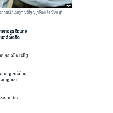
ានី​ភ្នំពេញ​កាល​ពី​ថ្ងៃ​សុក្រ​ទី​៣០ ខែ​សីហា ឆ្នាំ​
រ​ចាប់​ខ្លួន​និង​ចោទ​
​ដោះ​លែង​និង​
​ អ៊ួន ឈិន​ នៅ​ថ្ងៃ​
រូវ​ចោទ​ប្រកាន់​ពី​បទ​
​ភាព​យន្ត​អាស
ិត​ទោស​ជាប់​