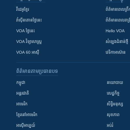
វីដេអូ​ខ្មែរ
ព័ត៌មាន​ពេល​ព្រឹ
វ៉ាស៊ីនតោន​ថ្ងៃ​នេះ
ព័ត៌មាន​​ពេល​រាត្រ
VOA ថ្ងៃនេះ
Hello VOA
VOA ​វិទ្យាសាស្ត្រ
សំឡេង​ជំនាន់​ថ្មី
VOA 60 អាស៊ី
វេទិកា​អាស៊ាន
ព័ត៌មាន​តាមប្រធានបទ​
កម្ពុជា
នយោបាយ
អន្តរជាតិ
សេដ្ឋកិច្ច
អាមេរិក
សិទ្ធិមនុស្ស
ខ្មែរ​នៅអាមេរិក
សុខភាព
អាស៊ីអាគ្នេយ៍
អប់រំ