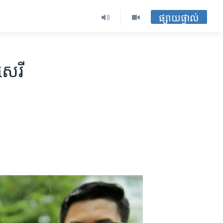
ផ្សាយផ្ទាល់
សេរី