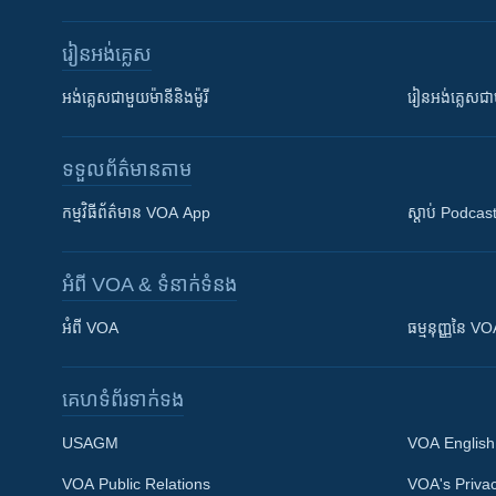
រៀន​​អង់គ្លេស
អង់គ្លេស​ជាមួយ​ម៉ានី​និង​ម៉ូរី
រៀន​​​​​​អង់គ្លេ
ទទួល​ព័ត៌មាន​តាម
កម្មវិធី​ព័ត៌មាន VOA App
ស្តាប់ Podcas
អំពី​ VOA & ទំនាក់ទំនង
អំពី​ VOA
ធម្មនុញ្ញ​នៃ V
គេហទំព័រ​​ទាក់ទង
USAGM
VOA English
VOA Public Relations
VOA's Privac