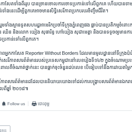
នកកាសែត​ទាំង​ពីរ​រូប​ បាន​ច្រាន​ចោល​ការ​ចោទ​ប្រកាន់​ទៅលើ​ពួកគេ ហើយ​បាន​ទាមទ
ទាំងនេះ​ដើម្បី​ពួកគេ​អាច​មាន​សិទ្ធិ​សេរីភាព​ប្រកប​របរ​ចិញ្ចឹម​ជីវិត។
ទាំង​ស្ថាន​ទូត​សហរដ្ឋ​អាមេរិក​ប្រចាំ​ទី​ក្រុង​ភ្នំពេញ​ផង​ ធ្លាប់​បាន​ប្រតិកម្ម​ចំពោះ​កា
ួន​ ឈិន និង​លោក យៀង សុធារិន្ទ ហៅ​យៀង សុជាមេត្តា និង​បាន​ទទូច​ឲ្យ​មាន​ការ
ទ​ប្រកាន់​ទៅ​លើ​ពួកគេ។
ីភាព​អ្នក​កាសែត Reporter Without Borders ដែល​មាន​មូលដ្ឋាន​នៅ​ទីក្រុង​ប៉ា
នាក់​សេរីភាព​សារព័ត៌មាន​របស់​ប្រទេស​កម្ពុជា​នៅ​លេខ​រៀង​ទី​១៤២ ក្នុង​ចំណោម​ប្
ោល​គឺ​ចំណាត់​ថ្នាក់​នេះ​ បាន​ធ្លាក់​ចុះ​ចំនួន​ដប់​លេខ បើ​ធៀប​ទៅ​នឹង​ការវាយតម្លៃ
េរីភាព​សារព័ត៌មាន​ដដែល​បាន​និយាយ​យោង​ទៅ​ដល់​ការ​បង្ក្រាប​សារព័ត៌មាន​ឯករាជ្យ
​ពី​ឆ្នាំ ២០១៨៕
Follow us
បោះពុម្ព
មនុស្ស