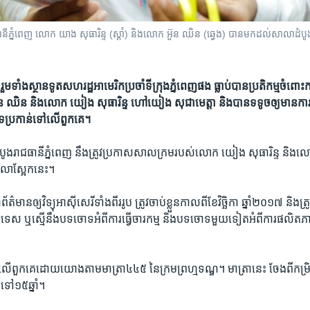
ាជធានី​ភ្នំពេញ លោក យាង សុធារិន្ទ (ស្តាំ) និង​លោក អ៊ួន ឈិន (ឆេ្វង) បាន​មកដល់​សាលា​ដំបូង​រាជធ
ទាំង​ស្ថាន​ទូត​សហរដ្ឋ​អាមេរិក​ប្រចាំ​ទី​ក្រុង​ភ្នំពេញ​ផង​ ធ្លាប់​បាន​ប្រតិកម្ម​ចំពោះ​កា
ួន​ ឈិន និង​លោក យៀង សុធារិន្ទ ហៅ​យៀង សុជាមេត្តា និង​បាន​ទទូច​ឲ្យ​មាន​ការ
ទ​ប្រកាន់​ទៅ​លើ​ពួកគេ។
ង​រាជ​ធានី​ភ្នំពេញ​ នឹង​ត្រូវ​ប្រកាស​សាល​ក្រម​របស់​លោក​ យៀង សុធារិន្ទ និង​លោក
តុលា​ស្អែកនេះ។
៌មាន​ឲ្យ​វិទ្យុ​អាស៊ី​សេរីទាំងពីរ​រូប​ ត្រូវ​ចាប់​ខ្លួន​កាល​ពី​ខែ​វិច្ឆិកា​ ឆ្នាំ​២០១៧ និង​ត្
្ឋ​បរទេស ឬ​ស្មើ​នឹង​បទ​ចោទ​អំពី​ការ​ធ្វើ​ចារកម្ម និង​បទ​ចោទ​មួយ​ទៀត​អំពី​ការ​ផលិត
​លើ​ពួកគេ​ដោយ​យោង​តាម​មាត្រា​៤៤៥ នៃ​ក្រម​ព្រហ្មទណ្ឌ។ មាត្រា​នេះ​ ចែង​ពី​កម្រ
​ទៅ​១៥​ឆ្នាំ។