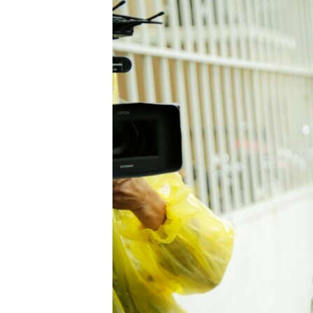
រចនា
សម្ព័ន្ធ​
រំលង​
និង​
ចូល​
ទៅ​
កាន់​
ទំព័រ​
ស្វែង​
រក