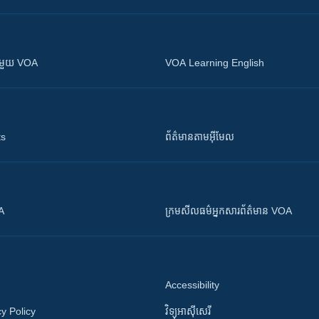
ស​​ជាមួយ VOA
VOA Learning English
ts
ព័ត៌មាន​តាម​អ៊ីមែល
OA
ក្រម​​​សីលធម៌​​​អ្នក​​​សារព័ត៌មាន VOA
Accessibility
y Policy
វិទ្យុ​អាស៊ី​សេរី