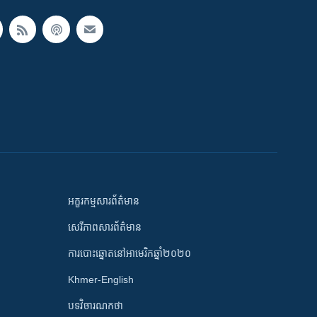
អក្ខរកម្មសារព័ត៌មាន
សេរីភាពសារព័ត៌មាន
ការបោះឆ្នោតនៅអាមេរិកឆ្នាំ២០២០
Khmer-English
បទវិចារណកថា