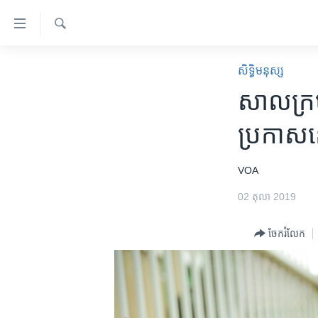
ភ្ជាប់​
ទៅ​
គេហទំព័រ​
ស្វែង​
កម្ពុជា
រក
សិទ្ធិ​មនុស្ស
ទាក់ទង
អន្តរជាតិ
សាលក្រម​​
រំលង​
និង​
អាមេរិក
ប្រកាស​នៅ
ចូល​
ចិន
ទៅ​​
ទំព័រ​
ហេឡូវីអូអេ
VOA
ព័ត៌មាន​​
កម្ពុជាច្នៃប្រតិដ្ឋ
02 តុលា 2019
តែ​
ម្តង
ព្រឹត្តិការណ៍ព័ត៌មាន
ចែករំលែក
រំលង​
ទូរទស្សន៍ / វីដេអូ​
និង​
ចូល​
វិទ្យុ / ផតខាសថ៍
ទៅ​
កម្មវិធីទាំងអស់
ទំព័រ​