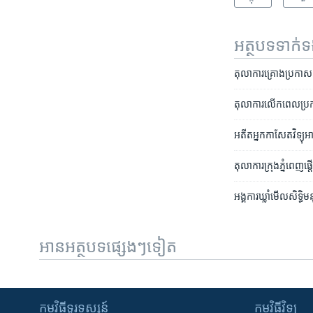
អត្ថបទ​ទាក់
តុលាការ​គ្រោង​ប្រកាស​ស
តុលាការ​លើក​ពេល​ប្រកា
អតីត​អ្នក​កាសែត​វិទ្យុ​អា
​តុលាការ​ក្រុង​ភ្នំពេញ​ផ្
អង្គការ​ឃ្លាំ​មើល​សិទ្ធិ​ម
អានអត្ថបទផ្សេងៗទៀត
កម្មវិធី​ទូរទស្សន៍
កម្មវិធី​វិទ្យុ