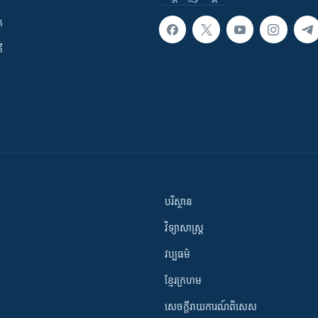
ក
ី
បរិស្ថាន
វិទ្យាសាស្រ្ត
វប្បធម៌
ខ្មែរក្រហម
សេចក្តីរាយការណ៍ពិសេស