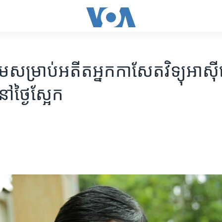
សម្រាប់​អតីត​អ្នក​កាសែត​វិទ្យុ​អាស៊ី​
​ថ្ងៃ​ស្អែក