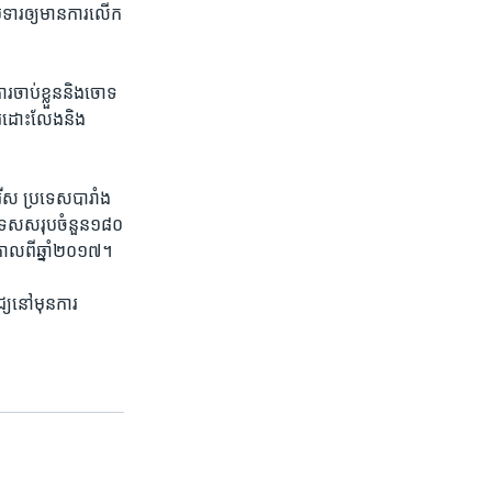
ារ​ឲ្យ​មាន​ការ​លើក​
រ​ចាប់​ខ្លួន​និង​ចោទ​
​ដោះ​លែង​និង​
រីស ប្រទេស​បារាំង
រទេស​សរុប​ចំនួន​១៨០
​កាល​ពី​ឆ្នាំ​២០១៧។
​នៅ​មុន​ការ​