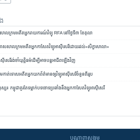
ទង
ាល​ក្រម​អតីត​អ្នក​រាយការណ៍​វិទ្យុ ​RFA​ នៅ​ថ្ងៃទី៣​ ខែតុលា
ស​សាលក្រម​​អតីត​អ្នក​កាសែត​វិទ្យុ​អាស៊ីសេរី​ដោយ​រវល់​«សិក្ខាសាលា»​​​​
ស៊ីសេរី​រង់​ចាំ​យុត្តិធម៌​ដើម្បី​អាច​បន្ត​អាជីព​ឡើង​វិញ
តើម​កាត់​ទោស​អតីត​អ្នក​យក​ព័ត៌មាន​ឲ្យ​វិទ្យុអាស៊ីសេរី​ចំនួន​ពីររូប
នុស្ស៖ ​កម្ពុជា​គួរ​តែ​ទម្លាក់​បទ​ចោទ​ប្រឆាំង​នឹង​អ្នក​កាសែត​វិទ្យុ​អាស៊ី​សេរី
បណ្តាញ​សង្គម