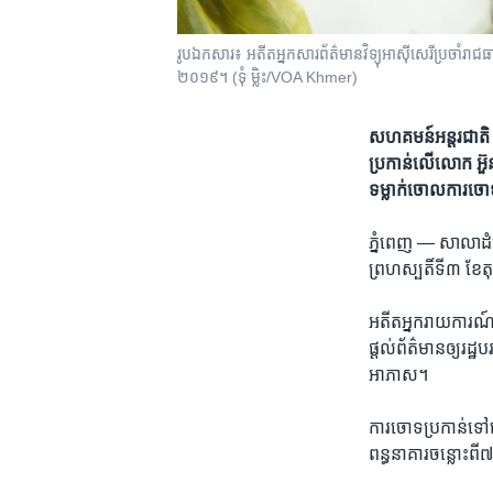
រូបឯកសារ៖ អតីត​អ្នក​សារព័ត៌មាន​​វិទ្យុ​អាស៊ី​សេរី​ប្រចាំ​រ
២០១៩។ (ទុំ ម្លិះ/VOA Khmer)
សហគមន៍​អន្តរជាតិ រួម​
ប្រកាន់​លើ​លោក ​អ៊
ទម្លាក់​ចោល​ការ​ចោ
ភ្នំពេញ —
សាលាដំបូ
ព្រហស្បតិ៍​ទី​៣ ខែ​
​អតីត​អ្នក​រាយការណ៍​ព័ត
ផ្ដល់​ព័ត៌មាន​ឲ្យ​រដ
អាភាស។
ការ​ចោទ​ប្រកាន់​ទៅ
ពន្ធនាគារ​ចន្លោះ​ពី​៧