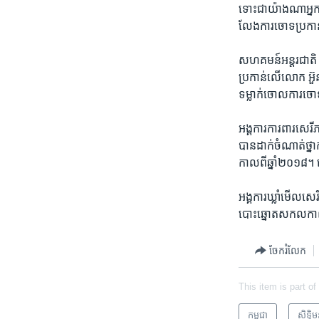
​ទោះ​ជា​យ៉ាង​ណា​អ្
លែង​ការ​ចោទ​ប្រកាន់​
សហគមន៍​អន្តរជាតិ រួម​
ប្រកាន់​លើ​លោក ​អ៊
ទម្លាក់​ចោល​ការ​ចោ
អង្គការ​ការពារ​សេរ
បាន​ដាក់​ចំណាត់​ថ្
កាល​ពី​ឆ្នាំ​២០១៨។ ព
អង្គការ​ឃ្លាំមើល​ស
បោះឆ្នោត​សកល​កាល
ចែករំលែក
This item is part of
កម្ពុជា
សិទ្ធិ​