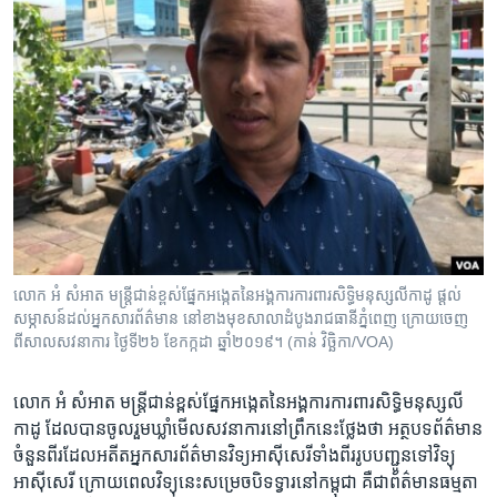
លោក អំ សំអាត មន្រ្តីជាន់ខ្ពស់ផ្នែកអង្កេតនៃអង្គការការពារសិទ្ធិមនុស្សលីកាដូ ផ្តល់
សម្ភាសន៍ដល់អ្នកសារព័ត៌មាន នៅខាងមុខសាលាដំបូងរាជធានីភ្នំពេញ ក្រោយចេញ
ពីសាលសវនាការ ថ្ងៃទី២៦ ខែកក្កដា ឆ្នាំ២០១៩។ (កាន់ វិច្ឆិកា/VOA)
លោក​ អំ ​សំអាត​ ​មន្ត្រី​ជាន់ខ្ពស់​ផ្នែក​អង្កេត​នៃ​អង្គការ​ការពារ​សិទ្ធិមនុស្ស​លី
កាដូ​ ​ដែល​បាន​ចូលរួម​ឃ្លាំមើល​សវនាការ​នៅ​ព្រឹក​នេះ​ថ្លែង​ថា​ ​អត្ថបទ​ព័ត៌មាន​
ចំនួន​ពីរ​ដែល​អតីត​អ្នកសារព័ត៌មាន​វិទ្យ​អាស៊ី​សេរី​ទាំងពីរ​រូប​បញ្ជូន​ទៅ​វិទ្យុ​
អាស៊ី​សេរី​ ​ក្រោយ​ពេល​វិទ្យុ​នេះ​សម្រេច​បិទទ្វារ​នៅ​កម្ពុជា​ គឺជា​ព័ត៌មាន​ធម្មតា​