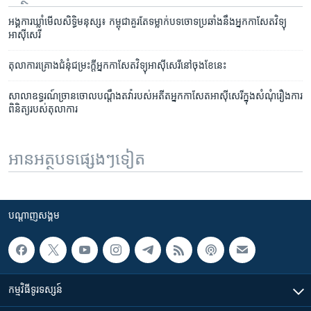
អង្គការ​ឃ្លាំ​មើល​សិទ្ធិ​មនុស្ស៖ ​កម្ពុជា​គួរ​តែ​ទម្លាក់​បទ​ចោទ​ប្រឆាំង​នឹង​អ្នក​កាសែត​វិទ្យុ​
អាស៊ី​សេរី
តុលាការ​គ្រោង​ជំនុំ​ជម្រះ​ក្តី​អ្នក​កាសែត​វិទ្យុ​អាស៊ី​សេរី​នៅ​ចុង​ខែនេះ
សាលាឧទ្ធរណ៍​ច្រាន​ចោល​បណ្តឹង​តវ៉ា​របស់​អតីត​អ្នក​កាសែត​អាស៊ី​សេរី​ក្នុង​សំណុំ​រឿង​​ការ​
ពិនិត្យ​របស់​តុលាការ
អានអត្ថបទផ្សេងៗទៀត
បណ្តាញ​សង្គម
កម្មវិធី​ទូរទស្សន៍