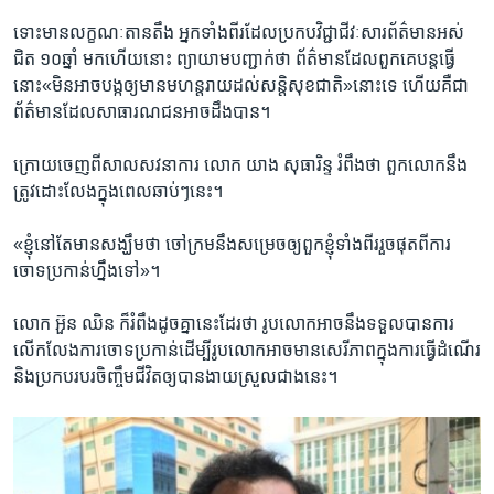
ទោះ​មាន​លក្ខណៈ​តាន​តឹង​ អ្នក​ទាំងពីរ​ដែល​ប្រកប​វិជ្ជាជីវៈ​សារព័ត៌មាន​អស់
ជិត​ ១០​ឆ្នាំ​ មក​ហើយ​នោះ​ ព្យាយាម​បញ្ជាក់​ថា ​ព័ត៌មាន​ដែល​ពួកគេ​បន្ត​ធ្វើ​
នោះ«មិន​អាច​បង្ក​ឲ្យ​មាន​មហន្តរាយ​ដល់​សន្តិសុខ​ជាតិ»​នោះ​ទេ ហើយ​គឺ​ជា​
ព័ត៌មាន​ដែល​សាធារណជន​អាច​ដឹង​បាន។​
ក្រោយ​ចេញពី​សាល​សវនាការ​ លោក​ ​យាង​ ​សុធារិន្ទ​ រំពឹង​ថា ​ពួក​លោក​នឹង​
ត្រូវ​ដោះ​លែង​ក្នុង​ពេល​ឆាប់ៗ​នេះ។
«ខ្ញុំ​នៅ​តែ​មាន​សង្ឃឹម​ថា ​ចៅក្រម​នឹង​សម្រេច​ឲ្យ​ពួក​ខ្ញុំ​ទាំង​ពីរ​រួចផុត​ពី​ការ​
ចោទ​ប្រកាន់​ហ្នឹង​ទៅ»។
លោក អ៊ួន ឈិន​ ក៏រំពឹង​ដូច​គ្នា​នេះដែរ​ថា ​រូប​លោក​អាច​នឹង​ទទួល​បាន​ការ​
លើក​លែង​ការ​ចោទ​ប្រកាន់​ដើម្បី​រូប​លោក​អាច​មាន​សេរីភាព​ក្នុង​ការ​ធ្វើ​ដំណើរ​
និង​ប្រកប​របរ​ចិញ្ចឹម​ជីវិត​ឲ្យ​បាន​ងាយ​ស្រួល​ជាង​នេះ។​