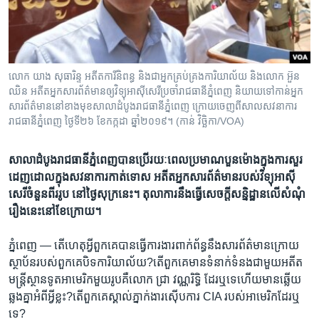
រចនា
សម្ព័ន្ធ​
Khmer English
រំលង​
និង​
បណ្តាញ​សង្គម
ចូល​
លោក យាង សុធារិន្ទ អតីតការីនិពន្ធ និងជាអ្នកគ្រប់គ្រងការិយាល័យ និងលោក អ៊ួន
ទៅ​
ឈិន អតីតអ្នកសារព័ត៌មានឲ្យវិទ្យុអាស៊ីសេរីប្រចាំរាជធានីភ្នំពេញ និយាយទៅកាន់អ្នក​
កាន់​
សារព័ត៌មាន​នៅខាងមុខសាលាដំបូងរាជធានីភ្នំពេញ ក្រោយចេញពីសាលសវនាការ
រាជធានីភ្នំពេញ ថ្ងៃទី២៦ ខែកក្កដា ឆ្នាំ២០១៩។ (កាន់ វិច្ឆិកា/VOA)
ទំព័រ​
ភាសា
ស្វែង​
រក
សាលា​ដំបូង​រាជធានី​ភ្នំពេញ​​បាន​ប្រើ​រយៈពេល​ប្រមាណ​បួន​ម៉ោង​ក្នុង​ការ​សួរ​
ដេញដោល​ក្នុង​សវនាការ​កាត់​ទោស ​អតីត​អ្នក​សារព័ត៌មាន​​របស់​វិទ្យុ​អាស៊ី​
សេរី​​ចំនួន​ពីរ​រូប នៅ​ថ្ងៃ​សុក្រ​នេះ។ ​តុលាការ​នឹង​ធ្វើ​សេចក្តី​សន្និដ្ឋាន​លើ​សំណុំ​
រឿង​នេះ​នៅ​ខែក្រោយ។
ភ្នំពេញ —
តើ​ហេតុអ្វី​ពួកគេ​បាន​ធ្វើ​ការងារ​ពាក់ព័ន្ធ​នឹង​សារព័ត៌មានក្រោយ​
ស្ថាប័ន​របស់​ពួកគេ​បិទ​ការិយាល័យ?​តើ​ពួកគេ​មាន​ទំនាក់ទំនង​ជាមួយ​អតីត​
មន្ត្រី​ស្ថានទូត​អាមេរិក​មួយរូប​គឺ​លោក​ ជ្រា វណ្ណរិទ្ធិ​ ដែរ​ឬ​ទេហើយ​មាន​ឆ្លើយ
ឆ្លង​គ្នាអំពី​អ្វី​ខ្លះ?តើ​ពួកគេ​ស្គាល់​ភ្នាក់ងារ​ស៊ើប​ការ​ CIA របស់​អាមេរិក​ដែរ​ឬ​
ទេ?​