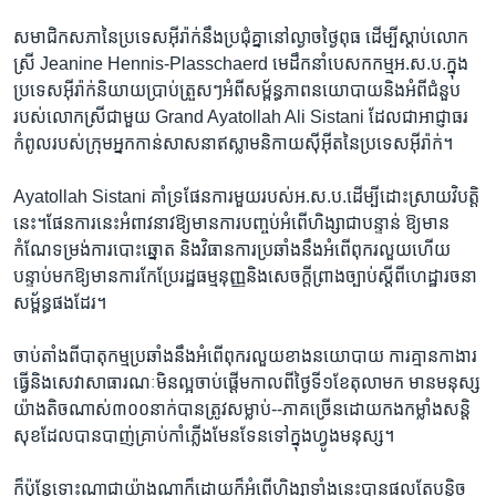
សមាជិក​សភា​នៃប្រទេស​អ៊ីរ៉ាក់នឹងប្រជុំ​គ្នា​នៅល្ងាចថ្ងៃ​ពុធ ដើម្បី​ស្តាប់​លោក
ស្រី​ Jeanine Hennis-Plasschaerd មេដឹកនាំបេសកកម្ម​អ.ស.ប.ក្នុង​
ប្រទេស​អ៊ីរ៉ាក់​និយាយ​ប្រាប់ត្រួសៗអំពី​សម្ព័ន្ធភាពនយោបាយ​និង​អំពី​ជំនួប​
របស់លោកស្រី​ជាមួយ Grand Ayatollah Ali Sistani ដែល​ជា​អាជ្ញាធរ​
កំពូល​របស់ក្រុម​អ្នកកាន់សាសនាឥស្លាមនិកាយស៊ីអ៊ីតនៃប្រទេស​អ៊ីរ៉ាក់។
Ayatollah Sistani គាំទ្រ​ផែនការមួយ​របស់​អ.ស.ប.ដើម្បីដោះស្រាយវិបត្តិ
នេះ។​ផែនការ​នេះ​អំពាវ​នាវ​ឱ្យមានការ​បញ្ចប់អំពើហិង្សា​ជា​បន្ទាន់ ឱ្យមាន
កំណែ​ទម្រង់​ការបោះឆ្នោត និងវិធានការ​ប្រឆាំង​នឹង​អំពើ​ពុក​រលួយហើយ
បន្ទាប់មក​ឱ្យមាន​ការ​កែប្រែរដ្ឋធម្មនុញ្ញនិង​សេចក្តីព្រាង​ច្បាប់​ស្តី​ពី​ហេដ្ឋារចនា
សម្ព័ន្ធផង​ដែរ។
ចាប់តាំង​ពី​បាតុកម្ម​ប្រឆាំង​នឹងអំពើពុក​រលួយខាងនយោបាយ ការ​គ្មាន​កាងារ​
ធ្វើនិង​សេវា​សាធារណៈមិនល្អ​ចាប់ផ្តើម​កាលពី​ថ្ងៃ​ទី​១​ខែ​តុលា​មក មានមនុស្ស​
យ៉ាង​តិច​ណាស់៣០០នាក់បានត្រូវសម្លាប់--ភាគច្រើន​ដោយកង​កម្លាំង​សន្តិ
សុខ​ដែលបានបាញ់​គ្រាប់កាំ​ភ្លើង​មែនទែនទៅ​ក្នុង​ហ្វូង​មនុស្ស។
ក៏ប៉ុន្តែ​ទោះណា​ជា​យ៉ាង​ណា​ក៏ដោយ​ក៏​អំពើហិង្សា​ទាំង​នេះ​បានផល​តែ​បន្តិច​