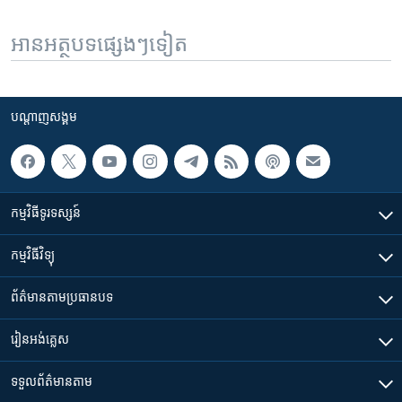
អានអត្ថបទផ្សេងៗទៀត
បណ្តាញ​សង្គម
កម្មវិធី​ទូរទស្សន៍
កម្មវិធី​វិទ្យុ
ព័ត៌មាន​តាមប្រធានបទ​
រៀន​​អង់គ្លេស
ទទួល​ព័ត៌មាន​តាម