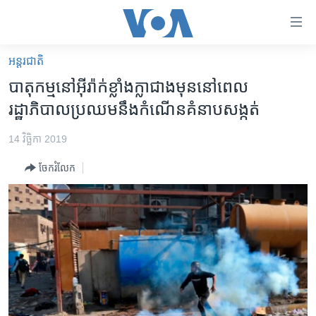
ភ្ជាប់​
ទៅ​
គេហទំព័រ​
អន្តរជាតិ
កម្ពុជា
ទាក់ទង
បាតុកម្ម​នៅ​អ៊ីរ៉ាក់​ខ្លាំង​ក្លា​ជាង​មុន​នៅ​ពេល​
រំលង​
អន្តរជាតិ
រដ្ឋាភិបាល​ប្រឈម​នឹង​កំណើន​គំនាបសង្កត់
និង​
អាមេរិក
ចូល​
14 វិច្ឆិកា 2019
ទៅ​​
ចិន
ទំព័រ​
ចែករំលែក
ហេឡូវីអូអេ
ព័ត៌មាន​​
តែ​
កម្ពុជាច្នៃប្រតិដ្ឋ
ម្តង
ព្រឹត្តិការណ៍ព័ត៌មាន
រំលង​
និង​
ទូរទស្សន៍ / វីដេអូ​
ចូល​
វិទ្យុ / ផតខាសថ៍
ទៅ​
ទំព័រ​
កម្មវិធីទាំងអស់