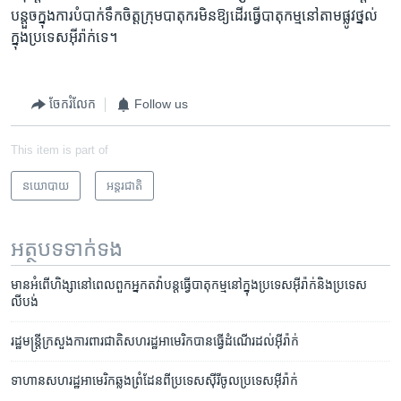
បន្តួចក្នុងការ​បំបាក់ទឹកចិត្តក្រុមបាតុករមិនឱ្យ​ដើរ​ធ្វើបាតុកម្មនៅតាមផ្លូវថ្នល់​
ក្នុងប្រទេសអ៊ីរ៉ាក់ទេ។
ចែករំលែក
Follow us
This item is part of
នយោបាយ
អន្តរជាតិ
អត្ថបទ​ទាក់ទង
មាន​អំពើ​ហិង្សា​នៅ​ពេល​ពួក​អ្នក​តវ៉ា​បន្ត​ធ្វើ​បាតុកម្ម​នៅ​ក្នុង​ប្រទេស​អ៊ីរ៉ាក់​និង​ប្រទេស​
លីបង់
រដ្ឋមន្ត្រី​ក្រសួង​ការពារ​ជាតិ​សហរដ្ឋ​អាមេរិក​បាន​ធ្វើ​ដំណើរ​ដល់​អ៊ីរ៉ាក់
ទាហាន​សហរដ្ឋ​អាមេរិក​ឆ្លង​ព្រំដែន​ពី​ប្រទេស​ស៊ីរី​ចូល​ប្រទេស​អ៊ីរ៉ាក់