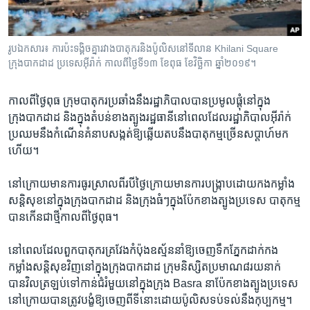
រចនា
សម្ព័ន្ធ​
Khmer English
រំលង​
រូបឯកសារ៖ ការប៉ះទង្គិចគ្នារវាងបាតុករនិងប៉ូលិសនៅទីលាន Khilani Square
និង​
បណ្តាញ​សង្គម
ក្រុងបាកដាដ ប្រទេសអ៊ីរ៉ាក់ កាលពីថ្ងៃទី១៣ ខែពុធ ខែវិច្ឆិកា ឆ្នាំ២០១៩។
ចូល​
ទៅ​
កាលពីថ្ងៃ​ពុធ ក្រុមបាតុករ​ប្រឆាំងនឹង​រដ្ឋាភិបាលបាន​ប្រមូលផ្តុំនៅ​ក្នុង​
កាន់​
ក្រុងបាកដាដ និង​ក្នុង​តំបន់ខាងត្បូង​រដ្ឋធានី​នៅ​ពេល​ដែល​រដ្ឋាភិបាលអ៊ីរ៉ាក់
ទំព័រ​
ភាសា
ប្រឈមនឹង​កំណើន​គំនាប​សង្កត់ឱ្យ​ឆ្លើយតបនឹង​បាតុកម្ម​ច្រើន​សប្តាហ៍​មក​
ស្វែង​
ហើយ។
រក
នៅ​ក្រោយមានការ​ធូរ​ស្រាល​ពីរ​បី​ថ្ងៃ​ក្រោយមានការបង្ក្រាប​ដោយ​កង​កម្លាំង​
សន្តិសុខ​នៅ​ក្នុងក្រុងបាកដាដ និង​ក្រុងធំៗក្នុង​ប៉ែក​ខាងត្បូង​ប្រទេស បាតុកម្ម​
បានកើន​ជា​ថ្មី​កាលពី​ថ្ងៃ​ពុធ។​
នៅ​ពេលដែល​ពួកបាតុករ​គ្រវែង​កំប៉ុង​ឧស្ម័ន​នាំ​ឱ្យ​ចេញ​ទឹក​ភ្នែកដាក់កង
កម្លាំង​សន្តិសុខវិញ​នៅ​ក្នុង​ក្រុង​បាកដាដ ក្រុមនិស្សិត​ប្រមាណ​៨រយ​នាក់
បានវិល​ត្រឡប់ទៅ​កាន់ជំរំមួយ​នៅ​ក្នុង​ក្រុង Basra នា​ប៉ែក​ខាង​ត្បូងប្រទេស
នៅ​ក្រោយ​បានត្រូវបង្ខំឱ្យចេញ​ពី​ទីនោះដោយ​ប៉ូលិស​ទប់ទល់នឹង​កុប្បកម្ម។