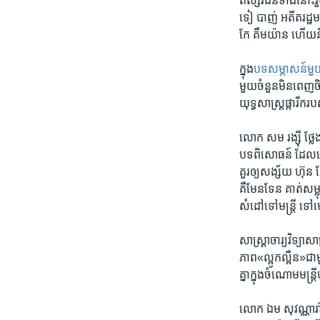
ឥស្សរជន​ទាំង​នោះរ
ទៀ​ បាញ់​ អតីតរដ្ឋ
កែ គឹមយ៉ាន ហើយ​ន
ក្នុង
បទសម្ភាសន៍​មួយ
មួយចំនួន​មិនពេញ​ចិ
យុទ្ធសា​ស្ត្រ​ផ្ក
លោក សម រង្ស៊ី ថ្លែងថ
បទ​ពិសោធន៍ ដែល​គេ
គួរ​ឲ្យ​សង្ស័យ​ ហ៊ុន 
គឺ​មែន​ទែន​ គាត់​សម្លុត
សំដៅ​ទៅមន្ត្រី​ ទៅ
សាស្ត្រាចារ្យ​វិទ្យ
ភាព«ល្អូកល្អឺន»​ជាមួ
គ្នាក្នុង​ចំណោម​មន្
លោក ឯម សុវណ្ណារ៉ា ​