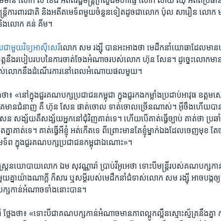
ួមមាន​ លោក​ ស ខេង អតីតរដ្ឋ​មន្ត្រីក្រសួងមហាផ្ទៃ ​លោក សាយ ឈុំ​ អតីតប្រធា
មន្ត្រីការពារ​ជាតិ​ និង​អតីតមេទ័ព​មួយចំនួន​ទៀត​ដូច​ជា​លោក ​ប៉ុល សារឿន ល
ិង​លោក គន់​ គីម។
​ជាមួយវិទ្យអាស៊ីសេរី
​លោក សម រង្ស៊ី បាន​អះអាង​ថា មេដឹកនាំយោធា​ដែលមាន​
ត្តនឹង​របៀបរបបនៃ​ការ​ចាត់ចែង​អំណាច​របស់​លោក ហ៊ុន​ សែន​។ ដូច្នេះ​លោក​មាន​ស
ារីក​របស់លោក​នឹង​ដំណើរការ​នៅពេល​អំណោយផល​មួយ។
ា៖​ «​នៅ​ក្នុង​ជួរ​គណបក្ស​ប្រជាជន​កម្ពុជា ក្នុង​ជួរ​កង​កម្លាំង​ប្រដាប់​អាវុធ​ ឧត្តម
​មាន​ជំនាញ​ គឺ ​ហ៊ុន សែន ​ផាត់​ចោល​ ទាត់​ចោល​ច្រើន​ណាស់។ អ៊ីចឹង​ហើយ​បាន
សែន​ សង្ស័យ​គឺ​សង្ស័យ​អ្នក​នៅ​ជុំវិញ​គាត់​ទេ​។ ហើយ​បើ​គាត់​ធ្វើ​ច្បាប់​ គាត់​ថា ប្រឆា
​គ្នា​គាត់​ទេ​។ គាត់​ធ្វើ​អី​ខ្ញុំ​ អត់​កើត​ទេ ពី​ព្រោះ​មាន​តែ​ខ្ញុំ​ម្នាក់​ឯង​ដែល​ចេញ​មុខ តែច្
មេទ័ព ក្នុង​ជួរ​គណបក្ស​ប្រជាជន​កម្ពុជា​ឯណោះ»។
ាសាស្ត្រនយោបាយ​លោក ​ឯម សុវណ្ណារ៉ា​ ប្រាប់​វីអូអេថា​ ទោះបី​មន្ត្រីរបស់​គណបក្ស​កា
យ​គ្នា​យ៉ាង​ណាក្តី​ ក៏​សារ ឬ​សម្តី​របស់​មេដឹកនាំ​ជំទាស់​លោក​ សម រង្ស៊ី​ អាចបង្ក​ឲ្
ត្រីបក្សកាន់​អំណាច​ទាំង​នោះបាន។
ថ្លែង​ថា​៖ «ទោះបី​ជា​គណបក្ស​កាន់​អំណាច​មានភាព​ល្អូក​ល្អឺន​ស្មោះស្ម័គ្រ​នឹង​គ្នា​