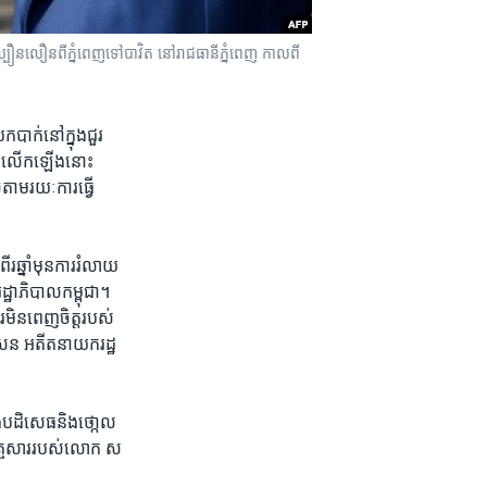
ូវល្បឿនលឿនពីភ្នំពេញទៅបាវិត នៅរាជធានីភ្នំពេញ កាលពី
ក​បាក់​នៅក្នុងជួរ​
ការ​លើកឡើងនោះ​
ាម​រយៈ​ការ​ធ្វើ
ឆ្នាំ​មុន​ការ​រំលាយ​
ឋាភិបាល​កម្ពុជា។
នពេញ​ចិត្ត​របស់​
សែន អតីត​នាយករដ្ឋ
លែងបដិសេធ​និង​ថោ្កល
មគ្រួសាររបស់​លោក ស