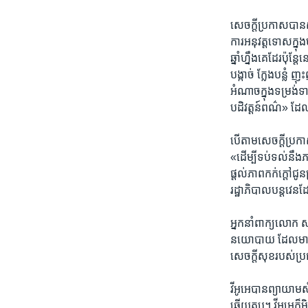
សេចក្តី​ប្រកាស​បាន
ការ​អនុវត្ត​ទោស​ក្ន
ឆ្នាំ​ហ្នឹង​គេដែរប៉ុន្
បង្កាច់​ ក្លែង​បន្លំ​ 
អំណាច​ក្នុង​ទម្រង់​ទា
បដិវត្តន៍ពណ៌» ដែល​
បើ​តាម​សេចក្តីប្រក
«ដើម្បីទប់​ទល់​នឹង​
ផ្តល់​ភាពកក់​ក្តៅជ
រដ្ឋាភិបាលបន្តវេន​ដ
អ្នកនាំពាក្យលោក​ ស 
នយោបាយ​ ដែលមាន​ចរិ
សេចក្តីសុខរបស់​ប្រជ
វីអូអេ​បាន​ព្យាយាម​
ឆ្លើយតប។ វីអូអេក៏ម