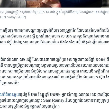
ដៃជាមួយរដ្ឋមន្ត្រីក្រសួងមហាផ្ទៃ លោក ស ខេង ក្នុងអំឡុងពិធីសម្ពោធការដ្ឋានសាងសង់ផ្ល
CHHIN Sothy / AFP)
ីការ​ធ្វើយុទ្ធនាការ​តាមបណ្តាញ​សង្គម​អំពីយុទ្ធសាស្ត្រផ្ការីក​ ដែលបានរំលេច​ពីការ​បែ
្ពុជារបស់​លោក សម រង្ស៊ី អ្នកនាំពាក្យលោក ស ខេង ​បាន​ប្រតិកម្មទាត់ចោល​
 រង្ស៊ី​ ថាជាអ្នកនយោបាយ​ដែល​បរាជ័យ​ និង​តែង​តែ​ចញ្ចឹម​ចិត្ត​ដណ្តើម​អំណាច​ត
ាស់​លោក ​សម រង្ស៊ី​ ដែល​បាន​ចាក​ចេញ​ពី​ប្រទេស​កម្ពុជា​កាល​ពី​ឆ្នាំ​ ២០១៥​ គឺ​ពីរ​
ាតិ បានបន្តប្រើប្រាស់បណ្តាញសង្គម​វាយ​ប្រហារ​មកលើ​របប​នយោបាយ​របស់រាជរដ្
លោកបាន​ប្រើវោហារ​ស័ព្ទ​បំបែក​គណបក្ស​ប្រជាជន​កម្ពុជា ដោយលើកឡើងពីការមិ
​របស់គណបក្ស​កាន់អំណាច​នឹង​របប​គ្រួសារនិយម​បង្កើត​ឡើង​ដោយ​លោក​ ហ៊ុន 
ព្រឹទ្ធសភាជាតិ​។
កាស​ព័ត៌មានមួយ
​ចុះថ្ងៃ​ទី ២៣​ ខែធ្នូ ឆ្នាំ​ ២០២៤ អ្នកនាំពាក្យលោកស ខេង បាន​ថ្
បំផុត​ចំពោះ​បណ្តាញសង្គម​ឈ្មោះ​ Sam Rainsy និង​បក្ខពួក​ដែល​បាន​ទាញ​ក្រុ
ោបាយទុច្ចរិត​របស់​ខ្លួន​ម្តងហើយ​ម្តង​ទៀត។