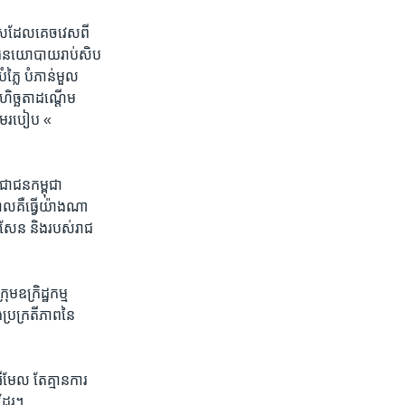
េស​ដែល​គេច​វេស​ពី
្វើ​នយោបាយ​រាប់​សិប​
ំភ្លៃ​ បំភាន់​មួល​
​មហិច្ឆតា​ដណ្តើម​
 តាមរបៀប «​
រជាជនកម្ពុជា
ល​គឺ​ធ្វើ​យ៉ាងណា​
 សែន និង​របស់​រាជ
ក្រិដ្ឋ​កម្ម​
្រក្រតីភាព​នៃ​
ីមែល​ តែគ្មានការ​
ងដែរ។