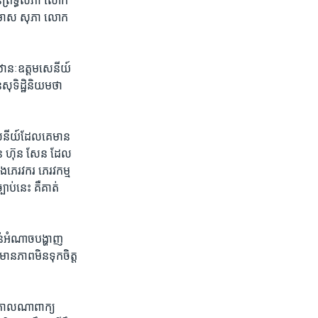
នព្រឹទ្ធសភា លោក​
ោក​ មាស សុភា លោក
ឋានៈឧត្តម​សេនីយ៍
ុទិដ្ឋិនិយម​ថា​
​សេនីយ៍​ដែល​គេ​មាន​
 ​ហ៊ុន សែន ​ដែល​
ំង​ភេរវករ ភេរវកម្ម​
បាប់​នេះ​ គឺ​គាត់​
ន់​អំណាច​បង្ហាញ​
យ​មានភាពមិន​ទុកចិត្ត​
 កាល​ណា​ពាក្យ​