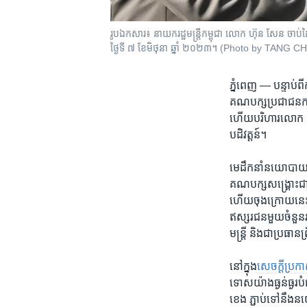
រូបឯកសារ៖ នាយករដ្ឋមន្ត្រីកម្ពុជា លោក ហ៊ុន សែន ចាប់
ថ្ងៃទី ៧ ខែមិថុនា ឆ្នាំ ២០២៣។ (Photo by TANG 
ភ្នំពេញ —
បន្ទាប់ព
គណបក្ស​ប្រជាជន​កម
ហើយ​បរិហារ​លោក ​សម
បដិវត្តន៍​។
មេដឹក​នាំ​នយោបាយ​ជំទ
គណបក្ស​សង្គ្រោះ​ជ
ហើយចុងក្រោយនេះ​ 
ឥស្សរជន​មួយ​ចំនួន
មន្ត្រី និង​ជា​ប្រធាន​
​នៅក្នុង
​សេចក្តីប្រ
ទោស​យ៉ាងធ្ងន់ធ្ងរ
ខេង ភ្ជាប់ទៅនឹង​នយ