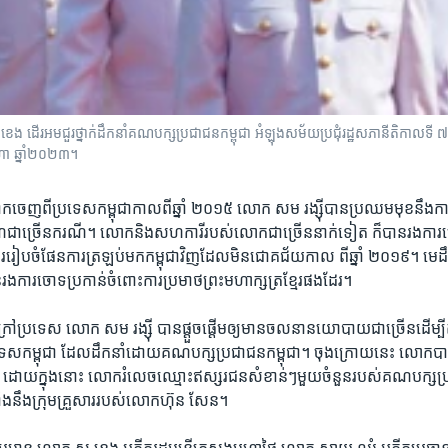
 ដើរអមជួរថ្នាក់ដឹកនាំគណបក្សប្រជាជនកម្ពុជា អំឡុងសម័យ​ប្រជុំរដ្ឋ​សភានីតិ​កាល​ទី ៧ 
សីហា ឆ្នាំ​២០២៣។
ាក​ចេញពីប្រទេស​កម្ពុជា​កាលពីឆ្នាំ ​២០១៥ លោក​ សម រង្ស៊ី​បានប្រឈម​មុខ​នឹង​ការ​ផ្
ឌ​ជា​ច្រើន​ករណី។ ​លោក​និង​សហការី​របស់​លោក​ជា​ច្រើន​នាក់​ទៀត ​ក៏​បាន​រង​ការ​
ឹង​ការរៀបចំ​ផែន​ការ​ត្រឡប់​មក​កម្ពុជាវិញដែល​មិន​ជោគជ័យ​កាល ពីឆ្នាំ​ ២០១៩​។ 
​រង​ការ​ចោទប្រកាន់​ចំពោះការ​ប្រមាថព្រះ​មហាក្សត្រ​ខ្មែរ​ផងដែរ។
ៅប្រទេស លោក សម រង្ស៊ី បាន​ផ្តួចផ្តើម​ឲ្យមាន​ចលនា​នយោបាយ​ជាច្រើន​ដើម្បី​ត
រទេសកម្ពុជា ដែល​ដឹកនាំ​ដោយ​គណបក្ស​ប្រជាជន​កម្ពុជា។ ចុងក្រោយនេះ លោកបា
 ដោយ​ក្នុងនោះ​ លោក​រំលេច​ឈ្មោះ​ឥស្សរជន​សំខាន់​ៗមួយចំនួនរបស់​គណបក្ស​ប្
ំង​នឹង​ក្រុមគ្រួសារ​របស់​លោកហ៊ុន សែន។