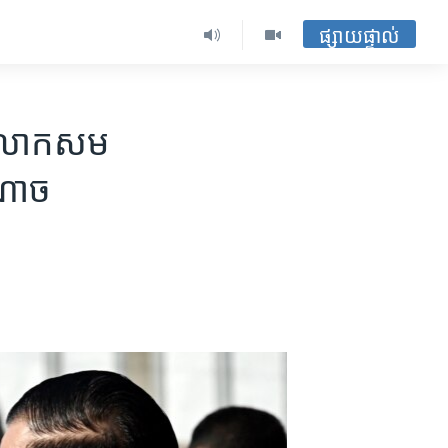
ផ្សាយផ្ទាល់
​លោក​សម
អំណាច