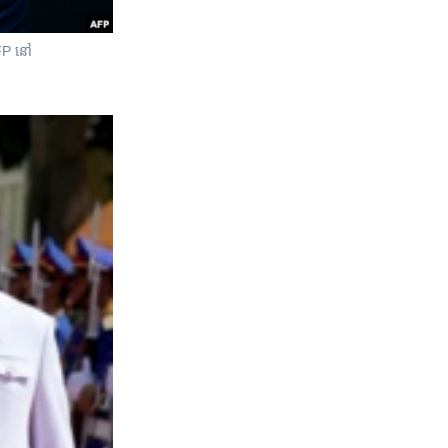
AFP នៅ