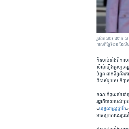
រូបឯកសារ៖ ​លោក ស ខេង
កាល​ពី​ថ្ងៃ​ទី​២១ ខែ​
គិត​ចាប់តាំងពីការ​ច
សំណុំ​រឿង​ព្រហ្មទណ្
ចំនួន ​ពាក់​ព័ន្ធ​ន
ជំទាស់រូបនេះ​ ក៏បាន
ខណៈកំពុងរស់​នៅ​ក្រ
រដ្ឋាភិបាលរបស់ប្
«
យុទ្ធសាស្ត្រ​ផ្ការីក
»
អាច​ក្រោក​ឈរ​ប្រឆា