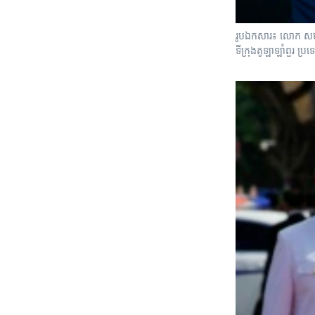
រូបឯកសារ៖ លោក សម រ
ទីក្រុងគូឡាឡាំពួរ ប្រ