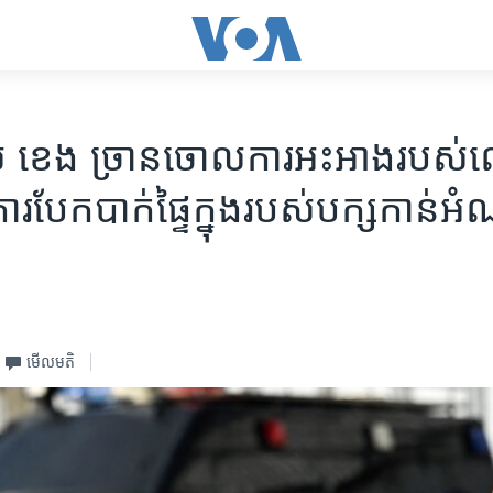
ខេង ច្រានចោល​ការ​អះអាង​របស់
ពី​ការ​បែកបាក់​ផ្ទៃក្នុង​របស់​បក្ស​កាន់​
មើល​មតិ