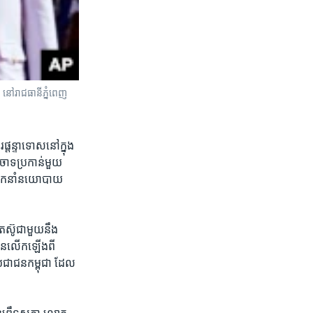
នៅ​រាជធានី​ភ្នំពេញ
តន្ទា​ទោស​នៅ​ក្នុង​
ចោទ​ប្រកាន់​មួយ​
មេដឹកនាំ​នយោបាយ​
ស៊ូ​ជាមួយ​នឹង​
ន​លើកឡើង​ពី​
រជាជនកម្ពុជា ដែល​