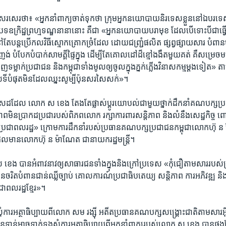
​សរសេរ​ថា៖​ «អ្នកនាំពាក្យ​ចាត់​ទុកថា​ ក្រុម​អ្នក​នយោបាយ​និរទេស​ខ្លួន​នៅ​ឯបរទ
ុង​បទឧក្រិដ្ឋ​ព្រហ្មទណ្ឌ​នានា​នោះ​ គឺ​ជា «អ្នក​នយោបាយ​បរាមុខ​ ដែល​បើ​ទោះបី​ជាធ
តែ​នៅតែបន្ត​ប្រើ​កល​វិធី​ស្មោកគ្រោក​ច្រំដែល​ ដោយ​ជញ្ជ្រំ​ផលិត​ ផ្សព្វផ្សាយ​សារ​ បំពាន​ប
ញុះញង់​ បំបែក​បំបាក់​សាមគ្គី​ផ្ទៃ​ក្នុង​ ដើម្បី​តែ​គោល​ដៅ​ដ៏ខ្មៅ​ងងឹត​មួយ​គត់​ គឺ​សម្រេច
ញ​ទម្លាក់​ប្រជាជន​ និង​កម្ពុជា​ទាំងមូល​ឲ្យចូល​ក្នុង​ភ្នក់​ភ្លើង​វិនាសកម្ម​ម្តងទៀត​»
ទីបំផុត​មិន​ដែល​ឈ្នះ​សូម្បី​ប៉ុនសរសៃ​សក់»។
ាសដដែល​ លោក ស ខេង​ តែងតែផ្លាស់ប្តូរ​យោបល់​ជាមួយ​ថ្នាក់​ដឹកនាំ​គណ​បក្ស​ប្
ភាពមិន​ប្រាកដប្រជា​របស់​ពិភពលោក​ រក្សា​ការពារ​សន្តិ​ភាព និងលំនឹង​សេដ្ឋកិច្ច​ ពោ
ូន​ប្រជាពលរដ្ឋ​» ក្រោម​ការ​ដឹកនាំ​របស់​ប្រធានគណបក្សប្រជាជនកម្ពុជា​លោកហ៊ុ ន
ែល​មាន​លោក​ហ៊ុ ន ម៉ាណែត​ ជា​នាយករដ្ឋមន្ត្រី​។​
ខេង​ បាន​អំពាវនាវឲ្យ​សាធារជន​ទាំងក្នុងនិងក្រៅប្រទេស «កុំជឿតាម​សារ​របស់​ក្រុម​ឧ
ត​បំពាន​ជាន់​ឈ្លី​ច្បាប់​ គោលការណ៍​ប្រជាធិប​តេយ្យ​ សន្តិភាព ការអភិវឌ្ឍ និង​ប
ាពលរដ្ឋ​ខ្មែរ»​។
សុំការ​អត្ថាធិប្បាយពីលោក ​សម រង្ស៊ី​ អតីតប្រធានគណបក្ស​សង្គ្រោះ​ជាតិ​តាម​សារ​អ៊
ិនទាន់​អាច​ទាក់​ទង​សុំការអត្ថាធិប្បាយ​ពីអ្នកនាំពាក្យ​របស់​លោក ​ស ខេង ​បានផ