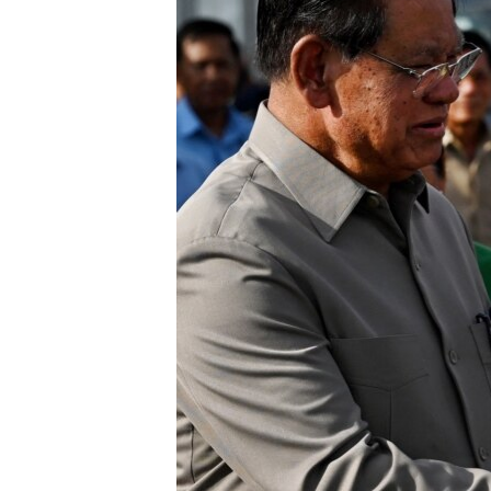
រចនា
សម្ព័ន្ធ​
រំលង​
និង​
ចូល​
ទៅ​
កាន់​
ទំព័រ​
ស្វែង​
រក