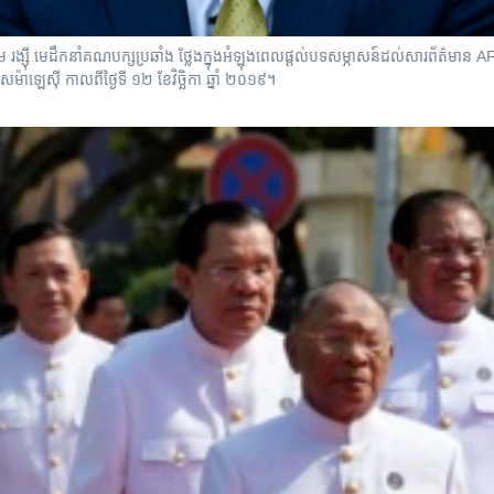
ង្ស៊ី មេដឹកនាំគណបក្សប្រឆាំង ថ្លែងក្នុងអំឡុងពេលផ្តល់បទសម្ភាសន៍ដល់សារព័ត៌មាន 
ទេសម៉ាឡេស៊ី កាលពីថ្ងៃទី ១២ ខែវិច្ឆិកា ឆ្នាំ ២០១៩។