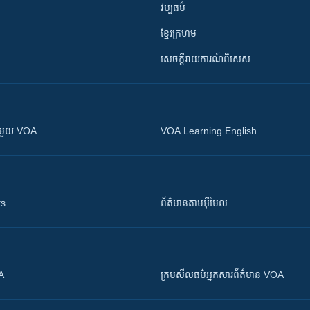
វប្បធម៌
ខ្មែរក្រហម
សេចក្តីរាយការណ៍ពិសេស
ស​​ជាមួយ VOA
VOA Learning English
ts
ព័ត៌មាន​តាម​អ៊ីមែល
OA
ក្រម​​​សីលធម៌​​​អ្នក​​​សារព័ត៌មាន VOA