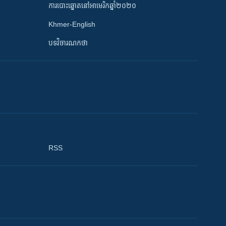
ការបោះឆ្នោតនៅអាមេរិកឆ្នាំ២០២០
Khmer-English
បទវិចារណកថា
RSS