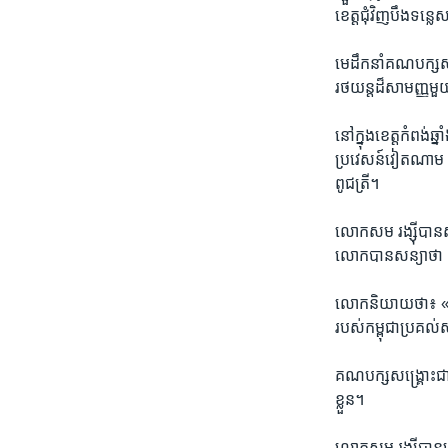
ខេត្ត​ជុំវិញ​បឹង​ទន្
មេដឹកនាំ​គណបក្ស​សង្
រថយន្ត​ដ៏​សាមញ្ញ​មួ
នៅក្នុង​ខេត្ត​កំពង់ឆ
ប្រវេសន៍​វៀតណាម​ ដែ
ពូជ​ត្រី។​
លោក​សម រង្ស៊ី​បាន​ស
លោក​បាន​សន្យា​ថា 
លោក​និយាយថា៖​ «ខ្ញុំ
របស់​កម្ពុជា​ប្រគល់​
គណបក្ស​សង្គ្រោះ​ជាត
ខ្លួន។​
លោក​សម រង្ស៊ី​បាន​ដើ