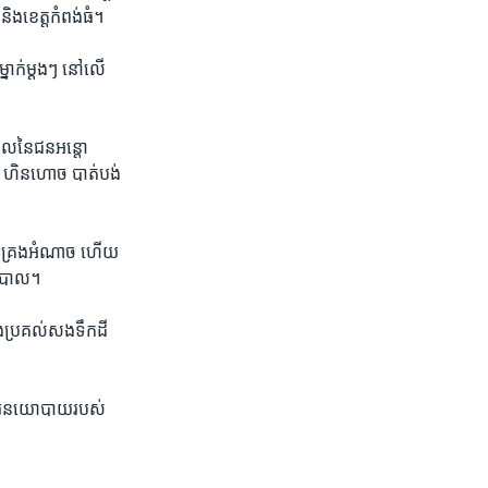
ិង​ខេត្ត​កំពង់ធំ។​
នាក់​ម្តងៗ​ នៅលើ​
ូល​នៃ​ជន​អន្តោ​
់ ​ហិនហោច​ ​បាត់បង់​
្រប់គ្រង​អំណាច​ ហើយ​
ិបាល។​
ង​ប្រគល់​សង​ទឹកដី​
ញ​សារ​នយោបាយ​របស់