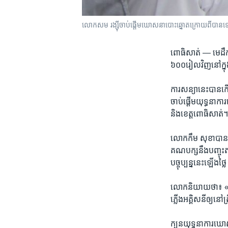
លោក​សម រង្ស៊ី​​​ចាប់​ផ្តើម​​ឃោសនា​​បោះឆ្នោត​​ក្រោយពី​​បាន​ទៅ​
ពោធិសាត់ —
មេដឹក
៦០០រៀល​វិញ​នៅក្នុង
ការ​សន្យា​នេះ​បាន​
ចាប់ផ្តើម​យុទ្ធនា​កា
​និង​ខេត្ត​ពោធិសាត់។
លោក​កឹម សុខាបានបញ្ជា
គណបក្សនឹង​បញ្ចុះ​តម្
បច្ចុប្បន្ន​នេះ​ឡើងថ្
លោក​និយាយថា៖​ «អ្នក
ភ្លើង​អគ្គិសនី​ឲ្យ​ន
ក្បួន​យុទ្ធនា​ការ​