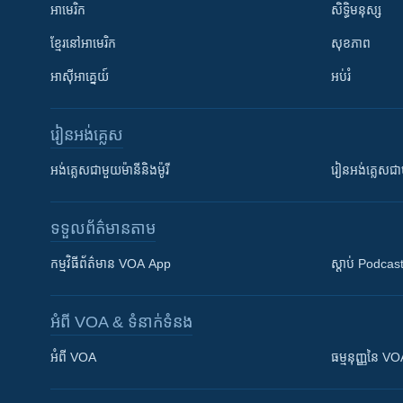
អាមេរិក
សិទ្ធិមនុស្ស
ខ្មែរ​នៅអាមេរិក
សុខភាព
អាស៊ីអាគ្នេយ៍
អប់រំ
រៀន​​អង់គ្លេស
អង់គ្លេស​ជាមួយ​ម៉ានី​និង​ម៉ូរី
រៀន​​​​​​អង់គ្លេ
ទទួល​ព័ត៌មាន​តាម
កម្មវិធី​ព័ត៌មាន VOA App
ស្តាប់ Podcas
អំពី​ VOA & ទំនាក់ទំនង
អំពី​ VOA
ធម្មនុញ្ញ​នៃ V