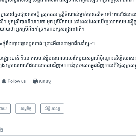
រ​ត្នោត​នៅក្នុង​ផ្សារ​សាមគ្គី ​ស្រុក​គគរ ​ស្ត្រី​ចំណាស់​ម្នាក់​បាន​សើច​ នៅ ពេល​ដែល​ល
នកស្រី។ ​អ្នកស្រី​បាន​និយាយ​ថា​ អ្នក ស្រី​រីករាយ​ នៅពេល​ដែល​ឃើញ​លោក​សម រង្ស៊ី
និយាយ​ថា​ អ្នកស្រី​នឹង​គាំទ្រ​គណបក្ស​សង្គ្រោះ​ជាតិ។​
្ញុំនឹង​បោះឆ្នោត​ជូន​គាត់ ​ព្រោះ​អី​គាត់​ជា​អ្នក​ដឹកនាំ​ល្អ»។​
្គ្រោះ​ជាតិ ​គឺ​លោក​សម រង្ស៊ី​មាន​ពេលវេលា​តែមួយ​សប្តាហ៍​ប៉ុណ្ណោះ​ដើម្បី​ឃោសនា
្រុង​ ក្រោយ​ពេល​ដែល​លោក​បាន​វិញ​មក​កាន់​ប្រទេស​កម្ពុជា​វិញ​កាលពី​ថ្ងៃ​សុក្រ​ស
Follow us
បោះពុម្ព
បាយ
សេដ្ឋកិច្ច
សិទ្ធិ​មនុស្ស
ទង