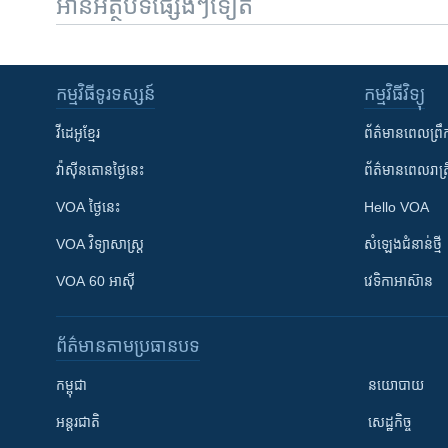
អានអត្ថបទផ្សេងៗទៀត
កម្មវិធី​ទូរទស្សន៍
កម្មវិធី​វិទ្យុ
វីដេអូ​ខ្មែរ
ព័ត៌មាន​ពេល​ព្រឹ
វ៉ាស៊ីនតោន​ថ្ងៃ​នេះ
ព័ត៌មាន​​ពេល​រាត្រ
VOA ថ្ងៃនេះ
Hello VOA
VOA ​វិទ្យាសាស្ត្រ
សំឡេង​ជំនាន់​ថ្មី
VOA 60 អាស៊ី
វេទិកា​អាស៊ាន
ព័ត៌មាន​តាមប្រធានបទ​
កម្ពុជា
នយោបាយ
អន្តរជាតិ
សេដ្ឋកិច្ច