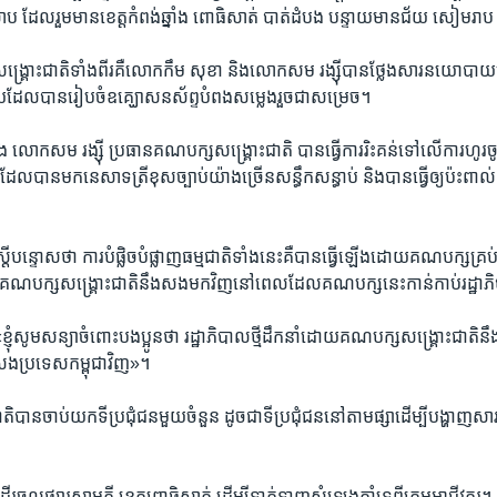
លេសាប​ ដែល​រួមមាន​ខេត្ត​កំពង់ឆ្នាំង​ ពោធិសាត់ ​បាត់ដំបង​ បន្ទាយ​មានជ័យ​ សៀមរាប ​ន
គ្រោះ​ជាតិ​ទាំងពីរ​គឺ​លោក​កឹម សុខា ​និង​លោក​សម រង្ស៊ី​បាន​ថ្លែង​សារ​នយោបាយ​ម្
យ​ដែល​បានរៀបចំ​ឧគ្ឃោ​សន​ស័ព្ទ​បំពង​សម្លេង​រួច​ជា​សម្រេច។​
្នាំង​ លោក​សម រង្ស៊ី ​ប្រធាន​គណបក្ស​សង្គ្រោះ​ជាតិ​ បាន​ធ្វើការ​រិះគន់​ទៅលើ​ការ​ហូរច
ល​បាន​មក​នេសាទ​ត្រី​ខុស​ច្បាប់​យ៉ាងច្រើន​សន្ធឹកសន្ធាប់ ​និង​បាន​ធ្វើ​ឲ្យ​ប៉ះពាល
្តី​បន្ទោស​ថា​ ការ​បំផ្លិច​បំផ្លាញ​ធម្មជាតិ​ទាំងនេះ​គឺ​បានធ្វើ​ឡើង​ដោយ​គណបក្ស​គ
​គណបក្ស​សង្គ្រោះ​ជាតិ​នឹង​សង​មក​វិញ​នៅ​ពេលដែល​គណបក្ស​នេះ​កាន់កាប់​រដ្ឋាភ
​សូម​សន្យា​ចំពោះ​បងប្អូន​ថា​ រដ្ឋាភិបាល​ថ្មី​ដឹកនាំ​ដោយ​គណបក្ស​សង្គ្រោះ​ជាតិ​នឹ
សង​ប្រទេស​កម្ពុជា​វិញ»។​
ិ​បាន​ចាប់យក​ទី​ប្រជុំជន​មួយ​ចំនួន​ ដូចជា​ទីប្រជុំជន​នៅ​តាម​ផ្សា​ដើម្បី​បង្ហា
រចូល​ផ្សារ​សាមគ្គី ​ខេត្ត​ពោធិសាត់​ ដើម្បី​ទាក់ទាញ​សំឡេង​គាំទ្រ​ពី​ក្រុម​អាជីវករ។​