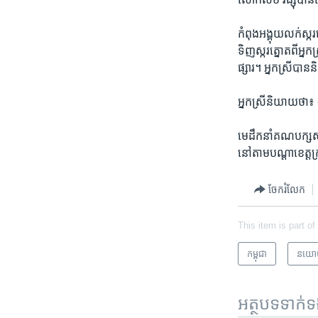
កំពុង​អង្គុយ​លក់​ស្ក
ទិញ​ស្ករត្នោត​ពី​អ្
ផ្សារ។​ អ្នកស្រី​បាន​
អ្នកស្រី​និយាយ​ថា៖​ «ខ
មេ​ដឹកនាំ​គណបក្ស​សង
នៅតាម​បណ្តា​ខេត្ត​ក
ចែករំលែក
This item is part of
កម្ពុជា
នយោ
អត្ថបទ​ទាក់