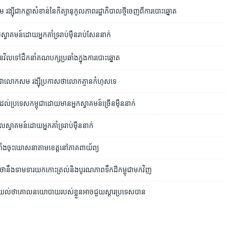
្ស៊ី​ជាកត្តា​សំខាន់​នៃ​កិត្យានុកូលភាព​រដ្ឋាភិបាល​ថ្មីចេញ​ពីការ​បោះឆ្នោត
ល​ស្វាគមន៍​ដោយ​អ្នកគាំទ្រ​រាប់ម៉ឺន​រាប់​សែន​នាក់
វិលទៅដឹកនាំ​គណបក្ស​ប្រឆាំង​ក្នុង​ការ​បោះឆ្នោត
ជា​លោក​សម ​រង្ស៊ី​ប្រកាស​ថា​លោក​គ្មាន​កំហុស​ទេ
ល់​ប្រទេស​កម្ពុជា​​ដោយមាន​អ្នក​ស្វាគមន៍​ច្រើន​ម៉ឺននាក់
ល​ស្វាគមន៍​ដោយ​អ្នកគាំទ្រ​រាប់ម៉ឺន​នាក់
ាំង​ចុះ​ឃោសនា​តាមខេត្ត​នៅភាគពាយ័ព្យ​
ថា​នឹង​ទាម​ទារ​យក​កោះត្រល់​និង​បូរណភាព​ទឹក​ដី​កម្ពុជា​មក​វិញ
​យល់​ថា​គោល​នយោបាយ​របស់​ខ្លួន​អាច​ជួយ​ស្តារ​ប្រទេស​បាន