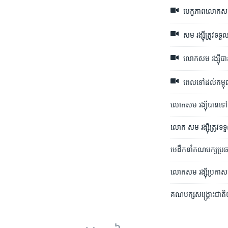
បេក្ខភាព​លោក​សម រង
សម រង្ស៊ី​ត្រូវ​ទទួ
លោកសម រង្ស៊ី​បាន
​ពេល​ទៅ​ដល់​កម្ពុ
លោក​សម រង្ស៊ី​បាន​ទៅ​ដ
លោក សម រង្ស៊ី​ត្រូវ​ទទួ
មេដឹកនាំ​គណបក្ស​ប្រឆ
លោក​សម រង្ស៊ី​​ប្រកាស​
គណបក្ស​សង្រ្គោះជាតិ​