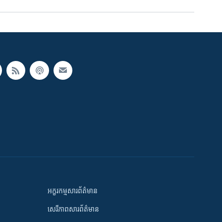
អក្ខរកម្មសារព័ត៌មាន
សេរីភាពសារព័ត៌មាន