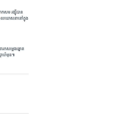
ោក​សម រង្ស៊ី​បាន​
​ចូល​ឃោសនា​នៅ​ក្នុង​
​រក​សម្លេង​ឆ្នោត​
ប្តាហ៍​មុន៕