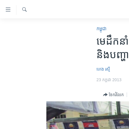
ភ្ជាប់​
ទៅ​
គេហទំព័រ​
ស្វែង​
កម្ពុជា
រក
កម្ពុជា
ទាក់ទង
អន្តរជាតិ
មេ​ដឹកនាំ
រំលង​
និង​
អាមេរិក
និង​​បញ្
ចូល​
ចិន
ទៅ​​
ទំព័រ​
ហេឡូវីអូអេ
ហេង រស្មី
ព័ត៌មាន​​
កម្ពុជាច្នៃប្រតិដ្ឋ
23 កក្កដា 2013
តែ​
ម្តង
ព្រឹត្តិការណ៍ព័ត៌មាន
ចែករំលែក
រំលង​
ទូរទស្សន៍ / វីដេអូ​
និង​
ចូល​
វិទ្យុ / ផតខាសថ៍
ទៅ​
កម្មវិធីទាំងអស់
ទំព័រ​