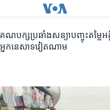
​គណបក្ស​ប្រឆាំង​សន្យា​បញ្ចុះ​តម្លៃ​អគ្
ហា​អ្នក​នេសាទ​វៀត​ណាម