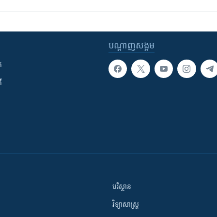
បណ្តាញ​សង្គម
ក
ី
បរិស្ថាន
វិទ្យាសាស្រ្ត