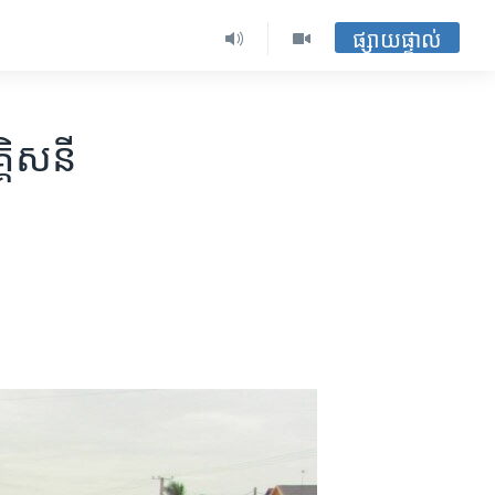
ផ្សាយផ្ទាល់
គិសនី​