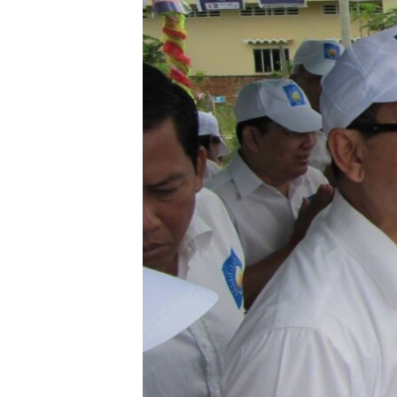
រចនា
សម្ព័ន្ធ​
រំលង​
និង​
ចូល​
ទៅ​
កាន់​
ទំព័រ​
ស្វែង​
រក