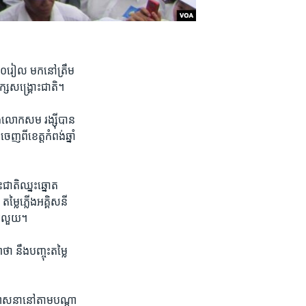
២០០​រៀល​ មក​នៅ​ត្រឹម​
ស​ង្គ្រោះ​ជាតិ។​
​លោក​សម រង្ស៊ី​បាន​
ញពី​ខេត្ត​កំពង់​ឆ្នាំ
ជាតិ​ឈ្នះ​ឆ្នោត​
្លៃ​ភ្លើង​អគ្គិសនី​
ុករលួយ។​
នឹង​បញ្ចុះ​តម្លៃ​
ឃោសនា​នៅ​តាម​បណ្តា​