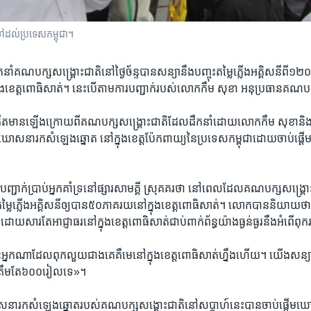
ដល់​​ប្រទេស​​កម្ពុជា។​​
នាំ​គណបក្ស​សង្គ្រោះ​ជាតិ​នៅ​ថ្ងៃ​ច័ន្ទ​បាន​សន្យា​នឹង​បញ្ចុះ​តម្លៃ​ភ្លើង​អគ្គិសនី​ពី​១
​ខេត្ត​ពោធិសាត់។ ​នេះ​បើតាម​ការបញ្ជាក់​របស់​លោក​កឹម សុខា​ អនុ​ប្រធាន​គណបក្ស​
កើតមាន​ឡើង​ក្រោយ​ពី​គណបក្ស​សង្គ្រោះ​ជាតិ​ដែល​ដឹកនាំ​ដោយ​លោក​កឹម ​សុខា​និង
រ​ឃោសនា​រក​សំឡេង​ឆ្នោត ​នៅក្នុង​ខេត្ត​ប៉ែក​ពាយ្យ​នៃ​ប្រទេស​កម្ពុជា​ដោយចាប់​ផ្តើម​ចេ
​
ក់​ប្រាប់​អ្នក​គាំទ្រ​នៅ​ផ្សារ​សាមគ្គី​ ស្រុគ​គរ​ថា នៅ​ពេល​ដែល​គណបក្ស​ស​ង្គ្រោះ​
លៃ​ភ្លើង​អគ្គិសនី​ឲ្យ​បាន​៥០​ភាគ​រយ​នៅ​ក្នុង​ខេត្ត​ពោធិសាត់។ ​លោក​បាន​និយាយ​ថា​ តម
លៃ ​ដោយសារ​តែ​អាជ្ញាធរ​នៅក្នុង​ខេត្ត​ពោធិសាត់​ជាប់​ពាក់​ព័ន្ធ​យ៉ាង​ធ្ងន់ធ្ងរ​នឹង​អំពើ​ព
ណា​ដែល​ពុក​លួយ​ជាង​គេ​គឺ​មេ​នៅក្នុង​ខេត្ត​ពោធិសាត់​ហ្នឹង​ហើយ។​ យើង​សន្យា​ថា ​
ៅត្រឹម​តែ​៦០០​រៀល​ទេ»។​
ឃោសនា​រក​សំឡេង​ឆ្នោត​របស់​គណបក្ស​ស​ង្គោះ​ជាតិ​នៅ​សប្តាហ៍​នេះ​បាន​ចាប់ផ្តើម​