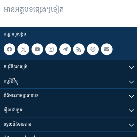
អានអត្ថបទផ្សេងៗទៀត
បណ្តាញ​សង្គម
កម្មវិធី​ទូរទស្សន៍
កម្មវិធី​វិទ្យុ
ព័ត៌មាន​តាមប្រធានបទ​
រៀន​​អង់គ្លេស
ទទួល​ព័ត៌មាន​តាម