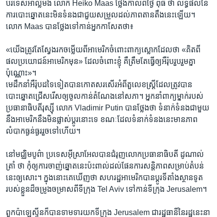
បរទេស​អាល្លឺម៉ង់ លោក Heiko Maas ថ្លែង​កាល​ពី​ថ្ងៃ ​ពុធ​ ថា លទ្ធផល​នៃ​
ការ​បោះឆ្នោត​នេះ​មិន​ទំនង​ជា​ជួយ​សម្រួល​ដល់​ភាព​តានតឹង​នេះ​ឡើយ។
លោក Maas បាន​ថ្លែង​ទៅ​កាន់​អ្នក​កាសែត​ថា៖
«យើង​ត្រូវ​តែ​ស្វែងរក​ចម្លើយ​ពី​អាមេរិក​ចំពោះ​ពាក្យស្លោក​ដែល​ថា «គិត​ពី​
ផលប្រយោជន៍​អាមេរិក​មុន» ដែល​ចំពោះ​ខ្ញុំ គឺ​ត្រឹម​តែ​ធ្វើ​ឲ្យ​អឺរ៉ុប​រួបរួម​គ្នា​
ប៉ុណ្ណោះ»។ ​
មេដឹកនាំ​អឺរ៉ុប​ដទៃទៀត​បាន​កោតសរសើរ​អំពី​តួលេខ​ស្ត្រី​ដែល​ត្រូវ​បាន​
បោះឆ្នោតជ្រើសរើស​ឲ្យ​ចូល​កាន់​តំណែង​នៅ​សភា។ អ្នក​នាំ​ពាក្យ​ម្នាក់​របស់​
ប្រធានាធិបតី​រុស្ស៊ី លោក Vladimir Putin បាន​ថ្លែង​ថា ទំនាក់ទំនង​ជាមួយ​
នឹង​អាមេរិក​នឹង​មិន​ផ្លាស់ប្ដូរ​នោះ​ទេ ខណៈ​ដែល​ទំនាក់ទំនង​នេះ​មាន​ភាព​
លំបាក​ធ្ងន់ធ្ងរ​រួច​ទៅ​ហើយ។ ​
នៅ​មជ្ឈិមបូព៌ា ប្រទេស​អ៊ីស្រាអែល​បាន​ជំរុញ​លោក​ប្រធានាធិបតី ដូណាល់
ត្រាំ ថា កុំ​ឲ្យ​ការ​ចាញ់​ឆ្នោត​នេះ​ប៉ះពាល់​ដល់​ផែនការ​សន្តិភាព​សម្រាប់​តំបន់​
នេះ​ឲ្យ​សោះ។ ក្នុង​នោះ​គេ​ឃើញ​ថា សហរដ្ឋអាមេរិក​បាន​ប្តូរ​ទីតាំង​ស្ថានទូត​
របស់​ខ្លួន​ដ៏​ចម្រូងចម្រាស​ពី​ទីក្រុង Tel Aviv ទៅ​កាន់​ទីក្រុង Jerusalem។ ​
ពួក​ប៉ាឡេស្ទីន​ក៏​បាន​ទាមទារ​យក​ទីក្រុង Jerusalem ជា​រដ្ឋធានី​នៃ​រដ្ឋ​នេះ​នា​