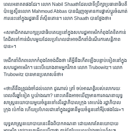
ពេល​អនាគត​ផង​ដែរ។ លោក Nabil Shaathដែល​ជា​ទីប្រឹក្សា​ប្រធានាធិបតី​
ប៉ាឡេស្ទីនលោក Mahmoud Abbas បាន​ជំរុញ​ឲ្យ​មាន​ការ​ផ្លាស់ប្ដូរ​ចំណាត់
ការ​នេះ​នៅ​ក្នុង​រដ្ឋធានី វ៉ាស៊ីនតោន។ លោក Shaath បាន​ថ្លែង​ថា៖
«សមាជិក​គណបក្ស​ប្រជាធិបតេយ្យ​នៅ​ក្នុង​សហរដ្ឋអាមេរិក​កំពុង​តែ​ខិត​កាន់​
តែ​ជិត​ទៅ​កាន់​ជំហរ​មួយ​ដែល​ប្រហែល​ជា​អាច​ដឹកនាំ​ដំណើរការ​សន្តិភាព​
បាន​»។
មេដឹកនាំ​ពិភពលោក​កំពុង​តែ​ចង់​ដឹង​ថា តើ​អ្វី​នឹង​កើតឡើង​បន្ទាប់​ទៀត​នៅ​ក្នុង​
សហរដ្ឋអាមេរិក។ នេះ​បើយោង​តាម​អ្នក​វិភាគ លោក Trubowitz។ លោក
Trubowitz បាន​មាន​ប្រសាសន៍​ថា៖ ​
«ថា​តើ​នឹង​ត្រូវ​រង់ចាំ​ដល់​លោក ដូណាល់ ត្រាំ​ ចប់​អាណត្តិ​របស់​លោក​រយៈ
ពេល​ពីរ​ឆ្នាំ​ទៀត​ ឬយ៉ាង​ណា? នោះ​គេ​នឹង​អាច​ឃើញ​មាន​ការ​គណនា​យុទ្ធ
សាស្ត្រ​នយោបាយ​មួយ​ចំនួន​ទៅ​លើ​រដ្ឋាភិបាល​ក្រុង តេហេរ៉ង់ រដ្ឋាភិបាល​
ក្រុង ប៉េកាំង ហើយ​ប្រហែល​ជា​នៅ​ក្នុង​រដ្ឋធានី​មួយ​ចំនួន​នៅ​អឺរ៉ុប​ផង​ដែរ‍»។
យុទ្ធសាស្ត្រ​នយោបាយ​នេះនឹង​ពិបាក​គណនា ដោយសារ​តែ​នយោបាយ​
អាមេរិក ត្រូវ​បាន​គេ​មើល​ឃើញ​ថា កាន់​តែ​ប្រែប្រួល​យ៉ាង​ឆាប់​រហ័ស៕ ​