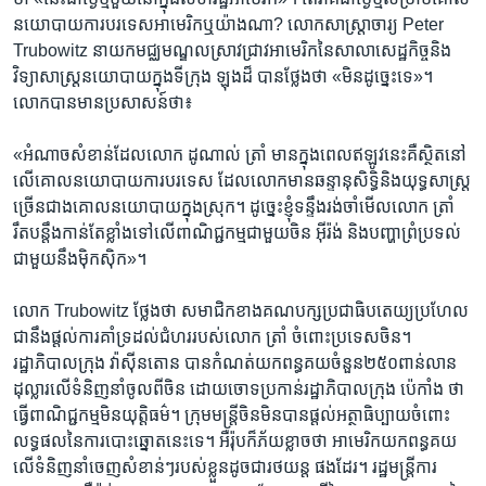
នយោបាយ​ការបរទេស​អាមេរិក​ឬ​យ៉ាង​ណា? លោក​សាស្ត្រាចារ្យ Peter
Trubowitz នាយក​មជ្ឈមណ្ឌល​ស្រាវជ្រាវ​អាមេរិក​នៃ​សាលា​សេដ្ឋកិច្ច​និង​
វិទ្យាសាស្ត្រ​នយោបាយ​ក្នុង​ទីក្រុង ឡុងដ៏ បាន​ថ្លែង​ថា «មិន​ដូច្នេះទេ‍»។
លោក​បាន​មាន​ប្រសាសន៍​ថា៖​
«អំណាច​សំខាន់​ដែល​លោក ដូណាល់ ​ត្រាំ មាន​ក្នុង​ពេល​ឥឡូវ​នេះ​គឺ​ស្ថិត​នៅ​
លើ​គោលនយោបាយ​ការបរទេស ដែល​លោក​មាន​ឆន្ទានុសិទ្ធិ​និង​យុទ្ធសាស្ត្រ​
ច្រើន​ជាង​គោលនយោបាយ​ក្នុង​ស្រុក។ ដូច្នេះ​ខ្ញុំ​ទន្ទឹង​រង់ចាំ​មើល​លោក ត្រាំ
រឹតបន្តឹង​កាន់​តែ​ខ្លាំង​ទៅ​លើ​ពាណិជ្ជកម្ម​ជាមួយ​ចិន អ៊ីរ៉ង់ និង​បញ្ហា​ព្រំប្រទល់​
ជាមួយ​នឹង​ម៉ិកស៊ិក»។
លោក Trubowitz ថ្លែង​ថា សមាជិក​ខាង​គណបក្ស​ប្រជាធិបតេយ្យ​ប្រហែល​
ជា​នឹង​ផ្តល់​ការ​គាំទ្រ​ដល់​ជំហរ​របស់​លោក ត្រាំ ចំពោះ​ប្រទេស​ចិន។
រដ្ឋាភិបាល​ក្រុង វ៉ាស៊ីនតោន​ បាន​កំណត់​យក​ពន្ធគយ​ចំនួន​២៥០​ពាន់​លាន​
ដុល្លារ​លើ​ទំនិញ​នាំ​ចូល​ពី​ចិន ដោយ​ចោទប្រកាន់​រដ្ឋាភិបាល​ក្រុង ប៉េកាំង​ ថា
ធ្វើ​ពាណិជ្ជកម្ម​មិន​យុត្តិធម៌។ ក្រុម​មន្ត្រី​ចិន​មិន​បាន​ផ្តល់​អត្ថាធិប្បាយ​ចំពោះ​
លទ្ធផល​នៃ​ការ​បោះឆ្នោត​នេះ​ទេ។ អឺរ៉ុប​ក៏​ភ័យ​ខ្លាច​ថា អាមេរិក​យក​ពន្ធ​គយ​
លើ​ទំនិញ​នាំ​ចេញ​សំខាន់ៗ​របស់​ខ្លួន​ដូចជា​រថយន្ត ផង​ដែរ។ រដ្ឋមន្ត្រី​ការ