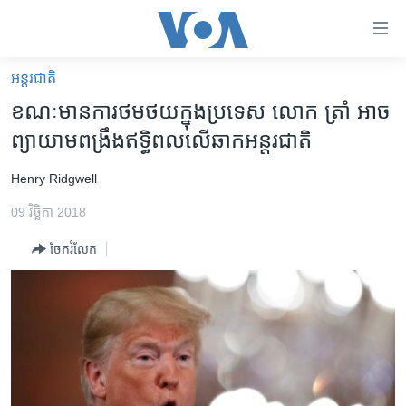
ភ្ជាប់​
ទៅ​
គេហទំព័រ​
អន្តរជាតិ
កម្ពុជា
ទាក់ទង
ខណៈ​មាន​ការ​ថមថយ​ក្នុង​ប្រទេស លោក ត្រាំ អាច​
រំលង​
អន្តរជាតិ
ព្យាយាម​ពង្រឹង​ឥទ្ធិពល​លើ​ឆាក​អន្តរជាតិ
និង​
អាមេរិក
ចូល​
Henry Ridgwell
ទៅ​​
ចិន
ទំព័រ​
09 វិច្ឆិកា 2018
ហេឡូវីអូអេ
ព័ត៌មាន​​
ចែករំលែក
តែ​
កម្ពុជាច្នៃប្រតិដ្ឋ
ម្តង
ព្រឹត្តិការណ៍ព័ត៌មាន
រំលង​
និង​
ទូរទស្សន៍ / វីដេអូ​
ចូល​
វិទ្យុ / ផតខាសថ៍
ទៅ​
ទំព័រ​
កម្មវិធីទាំងអស់