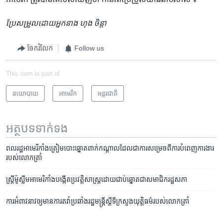
ប្រែសម្រួល​ដោយ​អ្នក​នាង ហុង ចិន្តា
ចែករំលែក
Follow us
This item is part of
នយោបាយ
អាមេរិក​
អន្តរជាតិ
អត្ថបទ​ទាក់ទង
ពលរដ្ឋ​អាមេរិកាំង​ត្រៀម​បោះ​ឆ្នោត​ពាក់​កណ្តាល​ដែល​ជាការ​សម្រេច​ពី​ការ​បំពេញ​ការងារ​
របស់​លោក​ត្រាំ
ស្ត្រី​ម៉ូស្លីម​អាមេរិកាំង​បង្កើត​ប្រវត្តិសាស្ត្រ​ដោយ​ជាប់​ឆ្នោត​ជា​សមាជិក​រដ្ឋសភា
ការ​អំពាវនាវ​ឲ្យ​មានការ​តវ៉ាប្រឆាំង​រដ្ឋ​មន្រ្តី​ស្តីទី​ក្រសួង​យុត្តិធម៌​របស់​លោក​ត្រាំ