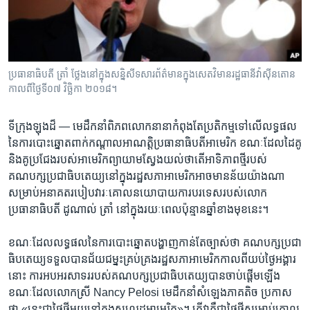
រចនា
សម្ព័ន្ធ​
Khmer English
រំលង​
និង​
បណ្តាញ​សង្គម
ចូល​
ប្រធានាធិបតី​ ត្រាំ ថ្លែង​នៅ​ក្នុង​សន្និសីទ​សារព័ត៌មាន​ក្នុង​សេតវិមាន​រដ្ឋ​ធានី​វ៉ាស៊ីនតោន
ទៅ​
កាលពី​ថ្ងៃទី​០៧ វិច្ឆិកា ២០១៨។
កាន់​
ទំព័រ​
ភាសា
ទីក្រុងឡុងដ៏ —
មេដឹកនាំ​ពិភពលោក​នានា​កំពុងតែ​ប្រតិកម្ម​ទៅ​លើ​លទ្ធផល​
ស្វែង​
នៃ​ការ​បោះឆ្នោត​ពាក់កណ្តាល​អាណត្តិ​ប្រធានាធិបតី​អាមេរិក ខណៈ​ដែល​ដៃគូ​
រក
និង​គូប្រជែង​របស់​អាមេរិក​ព្យាយាម​ស្វែង​យល់​ថា​តើ​អាទិភាព​ថ្មី​របស់​
គណបក្ស​ប្រជាធិបតេយ្យ​នៅ​ក្នុង​រដ្ឋសភា​អាមេរិក​អាច​មាន​ន័យ​យ៉ាង​ណា​
សម្រាប់​អនាគត​របៀបវារៈ​គោលនយោបាយ​ការបរទេស​របស់​លោក​
ប្រធានាធិបតី ដូណាល់ ត្រាំ នៅ​ក្នុង​រយៈពេល​ប៉ុន្មាន​ឆ្នាំ​ខាង​មុខ​នេះ។
ខណៈ​ដែល​លទ្ធផល​នៃ​ការ​បោះឆ្នោត​បង្ហាញ​កាន់​តែ​ច្បាស់​ថា ​គណបក្ស​ប្រជា
ធិបតេយ្យ​ទទួល​បាន​ជ័យជម្នះ​គ្រប់គ្រង​រដ្ឋសភា​អាមេរិក​កាល​ពី​យប់​ថ្ងៃ​អង្គារ​
នោះ ការ​អបអរ​សាទរ​របស់​គណបក្ស​ប្រជាធិបតេយ្យ​បាន​ចាប់​ផ្តើម​ឡើង
ខណៈ​ដែល​លោកស្រី Nancy Pelosi មេដឹកនាំ​សំឡេង​ភាគតិច ប្រកាស​
ថា «នេះ​ជា​ថ្ងៃ​ថ្មី​មួយ​នៅ​ក្នុង​សហរដ្ឋអាមេរិក»។ តើ​វា​គឺ​ជា​ថ្ងៃ​ថ្មី​សម្រាប់​គោល