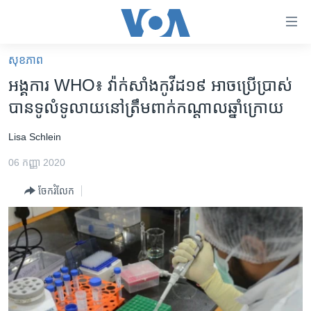
ភ្ជាប់​
ទៅ​
គេហទំព័រ​
សុខភាព
កម្ពុជា
ទាក់ទង
អង្គការ WHO៖ វ៉ាក់សាំង​កូវីដ១៩ អាច​ប្រើប្រាស់​
រំលង​
អន្តរជាតិ
បាន​ទូលំទូលាយ​នៅ​ត្រឹម​ពាក់​កណ្ដាល​ឆ្នាំ​ក្រោយ
និង​
អាមេរិក
ចូល​
Lisa Schlein
ទៅ​​
ចិន
ទំព័រ​
06 កញ្ញា 2020
ហេឡូវីអូអេ
ព័ត៌មាន​​
ចែករំលែក
តែ​
កម្ពុជាច្នៃប្រតិដ្ឋ
ម្តង
ព្រឹត្តិការណ៍ព័ត៌មាន
រំលង​
និង​
ទូរទស្សន៍ / វីដេអូ​
ចូល​
វិទ្យុ / ផតខាសថ៍
ទៅ​
ទំព័រ​
កម្មវិធីទាំងអស់