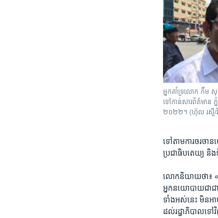
អ្នកគាំទ្រលោក ​កឹម សុ
ទៅកាន់សារព័ត៌មាន ភ្នំ
២០២២​។ (ហ៊ុល រស្មី/វី
ទៅតាម​ការ​ចរ​ចា​ន
ប្រជាធិប​តេយ្យ​ និង​ទ
លោក​និយាយ​ថា​៖ «មា
អ្នក​នយោបាយ​ជា​ជាង​យើ
ទាំង​អស់​នេះ​ មិន​អ
ដល់​រដ្ឋាភិបាល​ទៅវិញ