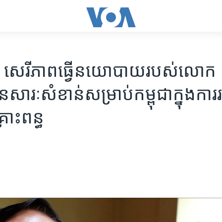
ា សេរីភាព​ធ្វើ​នយោ​បាយ​របស់​លោក
សារៈសំខាន់​សម្រាប់​កម្ពុជា​ក្នុង​ការរ
រោះ​ពន្ធ