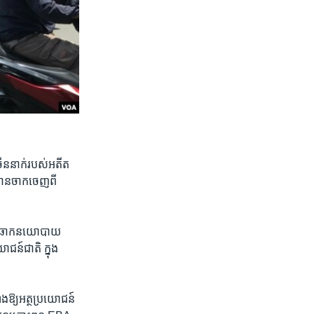
ើន​នាក់​របស់​អតីត​
ាន​ចាក​ចេញ​ពី​
ុង​ឆាក​នយោបាយ​
ោជន៍​ជាតិ​ ក្នុង​
​ឱ្យអត្ថ​ប្រយោជន៍​