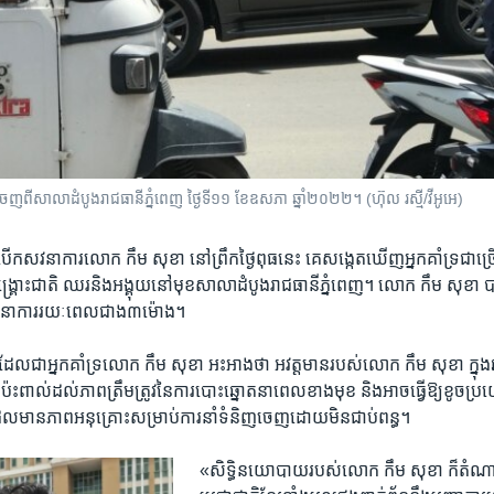
​ពីសាលាដំបូងរាជធានី​ភ្នំពេញ​ ថ្ងៃទី​១១ ខែឧសភា​ ឆ្នាំ​២០២២។ (ហ៊ុល​ រស្មី/វីអូអេ)
ក​សវនាការ​លោក​ កឹម សុខា​ នៅ​ព្រឹក​ថ្ងៃ​ពុធ​នេះ គេ​សង្កេត​ឃើញ​អ្នក​គាំទ្រ​ជាច្រ
្រោះ​ជាតិ​ ឈរនិង​អង្គុយ​នៅមុខ​សាលាដំបូង​រាជធានី​ភ្នំពេញ​។ លោក ​កឹម សុខា ​ប
វនាការ​រយៈពេល​ជាង៣ម៉ោង​។
ែល​ជាអ្នកគាំទ្រលោក ​កឹម សុខា​ អះអាង​ថា អវត្តមានរបស់​លោក​ កឹម សុខា​ ក្ន
ឱ្យ​ប៉ះពាល់​ដល់​ភាព​ត្រឹមត្រូវ​នៃ​ការ​បោះ​ឆ្នោត​នាពេល​ខាង​មុខ​ និង​អាចធ្វើ​ឱ្យ​ខូច​ប្រយ
ែល​មាន​ភាព​អនុ​គ្រោះសម្រាប់​ការ​នាំ​ទំនិញ​ចេញ​ដោយ​មិន​ជាប់​ពន្ធ​។
«​សិទ្ធិ​នយោបាយរបស់​លោក ​កឹម សុខា​ ក៏​តំណាង