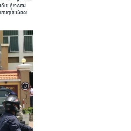
យ​ ខ្ញុំ​មាន​ការ​
ះ​ការ​បាត់​បង់​ផល​