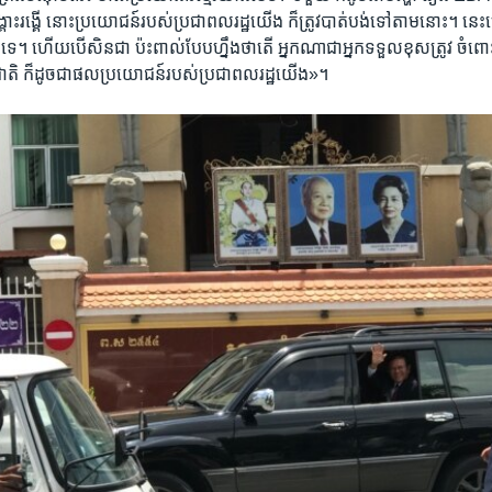
ង្គោះ​រង្គើ​ នោះ​ប្រយោជន៍​របស់​ប្រជាពលរដ្ឋ​យើង​ ក៏ត្រូវ​បាត់​បង់​ទៅតាម​នោះ។ នេះ​ហើ
នឹង​ទេ​។ ហើយ​បើសិន​ជា​ ប៉ះ​ពាល់​បែប​ហ្នឹង​ថាតើ​ អ្នកណា​ជា​អ្នក​ទទួល​ខុស​ត្រូវ​ ចំពោ
ាតិ​ ក៏ដូច​ជា​ផល​ប្រយោជ​ន៍របស់​ប្រជាពលរដ្ឋយើង»។