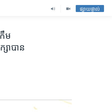
ផ្សាយផ្ទាល់
 កឹម
ក្សា​បាន​