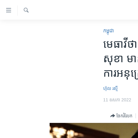
ភ្ជាប់​
ទៅ​
គេហទំព័រ​
ស្វែង​
កម្ពុជា
រក
កម្ពុជា
ទាក់ទង
អន្តរជាតិ
មេធាវី​ថ
រំលង​
និង​
អាមេរិក
សុខា មាន​
ចូល​
ចិន
ទៅ​​
ការអនុគ្
ទំព័រ​
ហេឡូវីអូអេ
ព័ត៌មាន​​
កម្ពុជាច្នៃប្រតិដ្ឋ
តែ​
ហ៊ុល រស្មី
ម្តង
ព្រឹត្តិការណ៍ព័ត៌មាន
11 ឧសភា 2022
រំលង​
ទូរទស្សន៍ / វីដេអូ​
និង​
ចែករំលែក
ចូល​
វិទ្យុ / ផតខាសថ៍
ទៅ​
កម្មវិធីទាំងអស់
ទំព័រ​