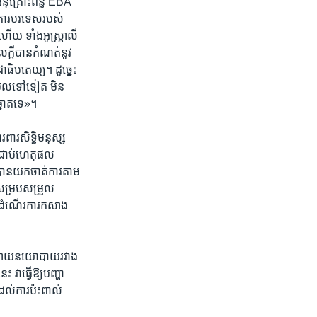
​អនុគ្រោះ​ពន្ធ​ EBA
យ​ការបរទេស​របស់
​ហើយ​ ទាំង​អូស្រ្តាលី
ល​ក្តី​បាន​កំណត់​នូវ​
ាធិប​តេយ្យ​។ ដូច្នេះ
មូល​ទៅ​ទៀត មិន​
ឆ្នោត​ទេ»។
​សិទ្ធិ​មនុស្ស​
ែល​ជាប់​ហេតុផល​
បាន​យក​ចាត់​ការ​តាម​
ន​សម្របសម្រួល​
ុងដំណើរការ​កសាង​
ស្រាយ​នយោ​បាយ​រវាង​
 វាធ្វើ​ឱ្យ​បញ្ហា​
ដល់​ការ​ប៉ះពាល់​