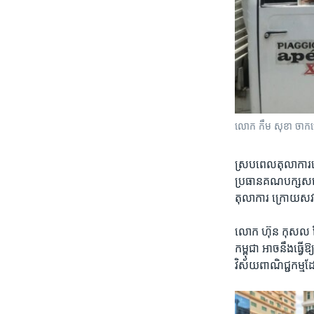
លោក កឹម សុខា​ ចាកចេញ
ស្រប​ពេល​តុលាការ​បើ
ប្រធាន​គណបក្ស​សង្គ
តុលាការ​ ក្រោយ​ស
លោក ​ហ៊ុន កុសល​ ដ
កម្ពុជា អាច​នឹង​ធ្វើ​
វិស័យ​ពាណិជ្ជកម្ម​ដ