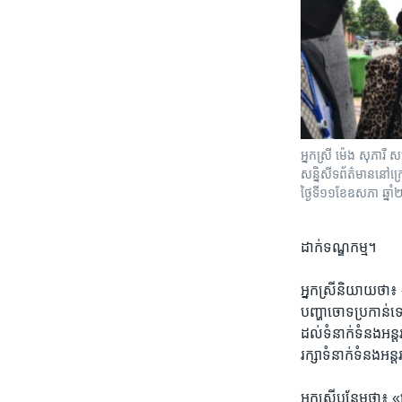
អ្នកស្រី ​ម៉េង​ សុភារី
សន្និសីទ​ព័ត៌មាន​នៅ​ក្
ថ្ងៃទី​១១ខែ​ឧសភា​ ឆ្នាំ
ដាក់​ទណ្ឌកម្ម។
អ្នកស្រី​និយាយ​ថា៖ «
បញ្ហា​ចោទ​ប្រកាន់​ទ
ដល់​ទំនាក់​ទំនង​អន្ត
រក្សា​ទំនាក់​ទំនង​អន
អ្នក​ស្រី​បន្ថែម​ថា៖ 