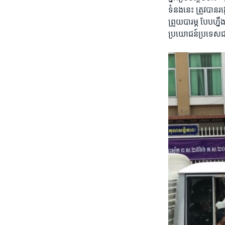
ទំនង​នេះ​ ត្រូវបាន​រ
ព្រួយ​បារម្ភ​ បែប​ហ្
ប្រយោជន៍​ប្រទេស​ជ