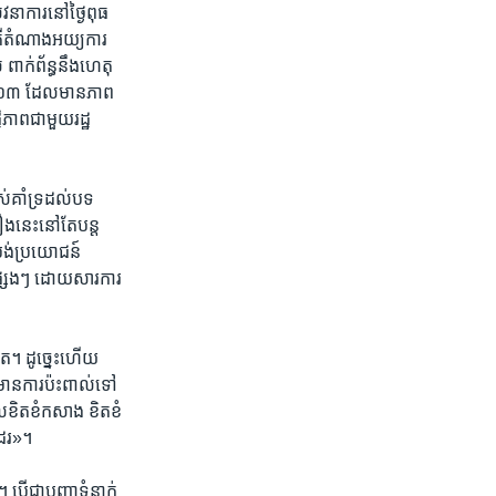
វនាការ​នៅថ្ងៃ​ពុធ​
ាគី​តំណាង​អយ្យការ​
ពាក់ព័ន្ធ​នឹង​ហេតុ​
២០១៣​ ដែល​មាន​ភាព​
ិភាព​ជា​មួយ​រដ្ឋ​
ស់​គាំទ្រ​ដល់​បទ​
​នេះ​នៅ​តែ​បន្ត
បង់​ប្រយោជន៍​
​ផ្សេងៗ ដោយ​សារ​ការ​
ោត។ ដូច្នេះ​ហើយ​
មាន​ការ​ប៉ះពាល់​ទៅ​
​ខិត​ខំ​កសាង​ ខិតខំ​
ដែរ​»។
 បើ​ជា​បញ្ហា​ទំនាក់​