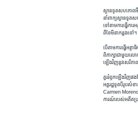
ស្ថាន​ទូត​សហភាព​អឺរ៉
នាំពាក្យ​ស្ថានទូត
ទៅតាម​ការ​ធ្វើ​ការ​
ពី​ខែ​មីនា​កន្លង​ទៅ។
បើ​តាម​ការ​ធ្វើ​អត្
ពិភាក្សា​ជាមួយ​លោក
ឡើងវិញ​នូវ​សេរីភាព
គួររំឭក​ឡើង​វិញ​ផង
អគ្គរដ្ឋទូត​បីរូបសំ
Carmen Moreno និង​
ការណ៍​របស់​អតីតប្