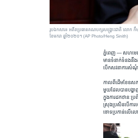
រូបឯកសារ៖ អតីតប្រធាន​គណបក្ស​សង្គ្រោះជាតិ លោក កឹម សុខា 
ខែមករា ឆ្នាំ២០២០។ (AP Photo/Heng Sinith)
ភ្នំពេញ —
សហ​មេធាវ
មាន​ទំនាក់​ទំនង​នឹង
បើក​សវនាការ​សំណុំ​រឿ
កាល​ពីដើម​ខែ​ឧសភា
មួយ​ដែល​បានបង្ហាញ​កា
ក្នុង​ការ​ដក​ឋានៈប្
ស្រុង​ប្រសិនបើ​ការ​
ចោទ​ប្រកាន់​លើ​ល