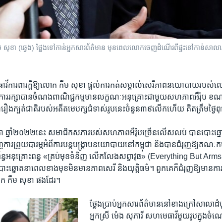
(ឆ្វេង) ថ្លែង​ទៅ​កាន់​អ្នក​សារព័ត៌មាន មុន​ពេល​លោក​ចេញ​ដំណើរ​ពី​ផ្ទះ​ទៅ​កាន់​សាលា​រាជធា
ី​ការពារ​ក្តីឱ្យ​លោក កឹម សុខា​ ផ្តល់​ការ​កត់​សម្គាល់​សេរីភាព​នយោបាយ​របស់​ល
​ការ​រក្សា​បាន​ចំណង​ពាណិជ្ជកម្ម​មាន​លក្ខណៈអនុគ្រោះ​ជាមួយ​សហ​ភាព​អឺរ៉ុប​ ខណៈ
ង​ក្បត់​ជាតិ​របស់​អតីត​មេបក្ស​ជំទាស់​រូប​នេះ​ចំនួន​៣៩​លើក​ហើយ​ គិត​ត្រឹម​ថ្ងៃ​ពុ
 ឆ្នាំ​២០២២​នេះ​ សមាជិក​សភារបស់​សហភាព​អឺរ៉ុប​ច្រើន​លើស​លប់​ បាន​បោះឆ្នោត
រព្រួយ​បារម្ភ​អំពី​ការ​បន្ត​បង្ក្រាប​នយោបាយ​នៅ​កម្ពុជា​ និងបាន​ជំរុញ​ឱ្យ​គណៈ​កម្មកា
រព័ន្ធ​អនុគ្រោះ​ពន្ធ​ «គ្រប់​មុខ​ទំនិញ​ លើក​លែង​សព្វាវុធ» (Everything But Arms
បោះឆ្នោត​នាពេល​ខាង​មុខ​មិនមាន​ភាពសេរី និង​យុត្តិធម៌។ ពួកគេ​ក៏​ជំរុញ​ឱ្យ​មាន​ការ
ោក កឹម សុខា ផង​ដែរ។
ថ្លែង​ប្រាប់​អ្នកសារ​ព័ត៌មាន​នៅ​ខាង​ក្រៅ​សាលាដំប
អ្នក​ស្រី ម៉េង​ សុភារី​ សហមេធាវី​មួយរូប​ក្នុង​ច