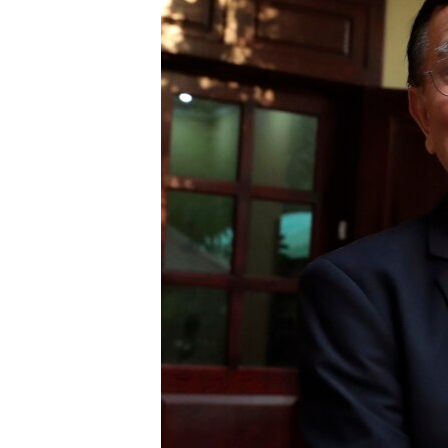
រចនា
សម្ព័ន្ធ​
រំលង​
និង​
ចូល​
ទៅ​
កាន់​
ទំព័រ​
ស្វែង​
រក