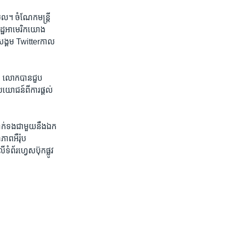
មែល។ ចំណែក​មន្ត្រី​
ដ្ឋ​អាមេរិក​យោង
សង្គម​ Twitter​កាល​
ថា​ លោក​បាន​ជួប
យោជន៍​ពីការ​ផ្តល់​
ាក់​ទង​ជាមួយ​នឹងឯក​
ភាពអឺរ៉ុប​
រ​ហ្វេសប៊ុក​ផ្លូវ​