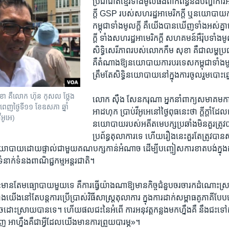
ប្រជាជាតិ​ខ្មែរ​ទាំង​មូល​ផង​ពាក់​ព័ន្ធនឹង​បញ្ហា​ការ
ក្តី​ GSP ​របស់​សហរដ្ឋ​អាមេរិក​ក្តី​ ឬ​នយោបា
កម្ពុជា​ទាំង​មូល​ក្តី​ គឺ​យើង​បាន​ឃើញ​ទាំង​អស់​គ្នា
ក្តី​ ទាំង​សហរដ្ឋ​អាមេរិក​ក្តី​ សហគមន៍​អឺរ៉ុប​ទាំង​មូ
សិទ្ធិ​សេរីភាព​របស់​លោកកឹម សុខា​ គឺ​ជា​លម្ហ​ប្រជ
គឺ​តំណា​ងឱ្យ​នយោបាយ​ការ​បរទេស​កម្ពុជា​ទាំង​
ត្រឹម​តែ​សិទ្ធិ​នយោបាយ​នៅ​ក្នុង​ការ​ចូលរួម​បោះ
ខា​ គឺ​លោក​ ​ហ៊ុន កុសល ថ្លែង​
លោក ស៊ឹង សែនករុណា អ្នកនាំពាក្យ​សមាគមការពារ
ពេញ​ថ្ងៃទី១១ ខែឧសភា​ ឆ្នាំ​
អាដ​ហុក ប្រាប់​វីអូអេ​នៅថ្ងៃ​ពុធ​នេះ​ថា ​ក្តីក្តាំ​ដ
អូអេ)​
នយោបាយរបស់​អតីត​មេបក្ស​ប្រឆាំង​មិន​គួរ​ត្រូវ​
ប្រព័ន្ធតុលាការ​ទេ ហើយ​រឿងនេះ​គួរ​តែ​ត្រូវ​បា
យោបាយ​ដោយ​ផ្ទាល់​ជាមួយ​គណបក្ស​កាន់​អំណាច​ ដើម្បី​បញ្ចៀស​ការ​ខាត​បង់​ក្ន
ំនាក់​ទំនង​ពាណិជ្ជ​កម្ម​អន្តរ​ជាតិ​។
ន​តែមធ្យោបាយ​មួយ​ទេ​ គឺ​ការ​ធ្វើ​យ៉ាង​ណា​ឱ្យ​មាន​កិច្ច​ជំនួប​ចរចា​រក​ដំណោះ​
ង​នៅ​តែ​បន្ត​ការ​ប្រើ​ប្រាស់​វិធី​សាស្ត្រ​តុលាការ​ ក្នុង​ការ​ដាក់​សម្ពាធ​គូភាគី​បែបនេះ​
ាច​ដោះស្រាយ​បាន​ទេ។ ហើយ​ផល​ជះ​នៃ​អំពើ​ ការ​អនុវត្ត​កន្លងមក​ហ្នឹ​ងគឺ​ នឹង​ជះ​ទៅ​
​ អាហ្នឹង​គឺ​ជា​អ្វីដែល​យើង​មាន​ការ​ព្រួយ​បារម្ភ»។