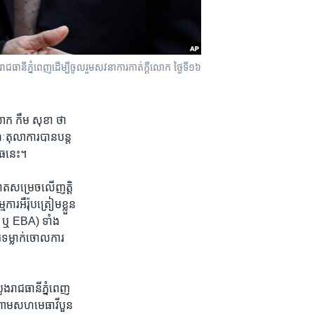
នី​ភ្នំពេញ​ដើម្បី​ចូលរួម​សវនាកា​រ​កាត់ក្ដី​លោក ថ្ងៃទី១៦
ោក ​កឹម សុខា ​ថា
​តុលាការ​បាន​បន្ត​
ធ​នេះ​។
​សម្រេច​លើ​ញត្តិ​
រ​អឺរ៉ុប​ត្រៀម​ខ្លួន​
 ឬ​ EBA) ​ទាំង​
​ទម្លាក់​ចោល​ការ​
ូង​រាជធានី​ភ្នំពេញ​
ំណោម​សហ​មេធាវី​បួន​