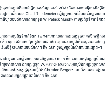
ុបប្រចាំ​កម្ពុជា​មិន​ទាន់​ឆ្លើយ​តបសំណួរ​របស់​ VOA ​ផ្ញើតាម​សារ​អេឡិច​ត្រូនិក​អ៊ី
​សហរដ្ឋ​អាមេរិក​លោក​ Chad Roedemeier ស្នើ​ឱ្យ​អ្នក​យក​ព័ត៌មាន​សំឡេង​សហរ
អត្ថាធិប្បាយ​របស់​លោក​ឯកអគ្គទូត​ W. Patrick Murphy ​តាម​ប្រព័ន្ធ​ទំនាក់​ទំនង​
ថាធិប្បាយ​តាម​ប្រព័ន្ធ​ទំនាក់ទំនង Twitter នោះ លោក​ឯកអគ្គរដ្ឋ​ទូត​បាន​លើក​ឡើង​
 កឹម សុខា និង​បាន​បន្ថែមក្នុងន័យ​ដើមថា៖ «​ប្រទេស​កម្ពុជា​នឹង​ទទួលបាន​ផលប្រ
​ និង​សិទ្ធិនយោបាយ​របស់​លោក កឹម សុខា ចូល​រួម​ក្នុង​ដំណើរ​ការ​បោះឆ្នោត»។ ​
ដែរ​ថា​ មុនពេល​ឡើង​តុលាការ​នៅថ្ងៃ​ពុធនេះ​ លោក កឹម សុខា​បាន​ជួបប្រាស្រ័យ​ទ
ខាន់​ៗរួមមានលោក​ ឯកអគ្គរដ្ឋ​ទូត​ W. Patrick Murphy អ្នកស្រី​ឯកអគ្គរដ្ឋ​ទូត​សហ​
លោក​ឯកអគ្គរដ្ឋទូត​អាល្លឺម៉ង់​ Christian Berger។ នេះបើតាម​សារបង្ហោះ​លើ​ទំព័
រធាន​គណបក្ស​សង្គ្រោះជាតិ​លោក​ កឹម សុខា។