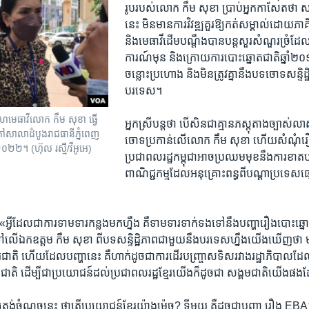
រូប​របស់​លោក​ កឹម សុខា​ ប្រាប់​អ្នក​កាសែត​ថា​ ស
នេះ​ មិន​មាន​ការ​វិវឌ្ឍ​គួរ​ឱ្យ​កត់​សម្គាល់​ដោយ​ភ
និង​មេធាវី​ដើម​បណ្តឹងបាន​បន្ត​សួរ​សំណួរ​ច្រំដែល​ 
ការណ៍​មុន និង​ក្រោយ​ការ​បោះ​ឆ្នោត​ជាតិ​ឆ្នាំ​
ចន្លោះ​ប្រហោង​ និង​មិន​ត្រូវ​គ្នា​នឹង​បទ​ចោទ​សន្ទិដ្ឋ
បរទេស​។
​ សហមេធាវី​លោក កឹម សុខា ធ្វើ​
អ្នកស្រីបន្ត​ថា​ បើ​សិន​ជាគ្មាន​ភស្តុតាង​ច្បាស់​លា
រៅ​សាលាដំបូង​រាជធានី​ភ្នំពេញ​
ចោទ​ប្រកាន់​លើ​លោក​ កឹម សុខា ហើយ​សំណុំ​រឿង
​២០២២។ (ហ៊ុល រស្មី​/វីអូអេ)​
ប្រជាពលរដ្ឋ​កម្ពុជា​អាច​ប្រឈម​មុខ​នឹង​ការ​ខាត​
ពាណិជ្ជកម្ម​ដែល​អនុ​គ្រោះ​ពន្ធ​ពី​បណ្តា​ប្រទេស
អ្វី​ដែល​ជា​ការ​ទាមទារ​កន្លង​មក​ហ្នឹង​ គឺ​ទាមទារ​ទាក់​ទង​ទៅ​នឹង​បញ្ហា​រឿង​បោះឆ្ន
ៅលើ​ឯក​ឧត្តម​ កឹម សុខា​ ពី​បទ​សន្ទិដ្ឋិភាព​ជា​មួយ​នឹង​បរទេសហ្នឹង​យើង​ឃើញ​ថា​ 
រជាតិ​ ហើយ​ដែល​បញ្ហា​នេះ​ គឺ​ហាក់​ដូច​ជា​ការ​ដើរ​បញ្ច្រាស​ទិស​រវាង​រដ្ឋាភិបាល​ដែល
្តរជាតិ​ ដើម្បី​ជា​ប្រយោ​ជន៍​ដល់​ប្រជាពលរដ្ឋ​ខ្មែរ​យើង​ក៏ដូច​ជា​ សង្គម​ជាតិ​យើង​ផង​
«​ត្រង់​ចំណុច​នេះ​ ថាតើ​ប្រយោជន៍​ខ្មែរ​យ៉ាង​ម៉េច​? ទីមួយ​ គឺ​ដូច​ជា​បញ្ហា​ រឿង​ EBA។