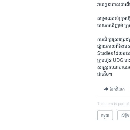
វាយ​កូន​គោល​ជាដើម។​ 
គម្រោង​របស់​ក្រុមហ៊ុ
បានរក​ឃើញ​ថា​ ក្រុមហ
ការ​សិក្សា​ស្រាវជ្
ផ្សាយ​កាលពី​ខែ​មេស
Studies ដែល​មាន​មូលដ
ក្រុមហ៊ុន ​UDG​ មាន​ជ
សាស្ត្រ​នយោបាយ​របស់​ចិ
ជាដើម៕
ចែករំលែក
This item is part of
កម្ពុជា
សិទ្ធិ​