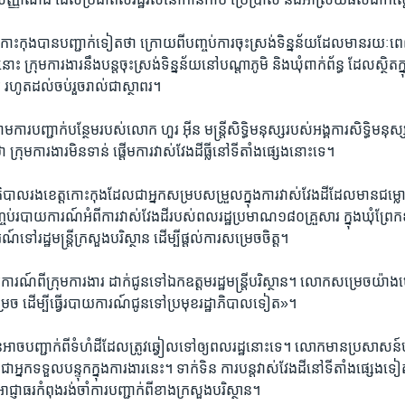
កោះកុង​បាន​បញ្ជាក់​ទៀតថា​ ​ក្រោយពី​បញ្ចប់​ការ​ចុះ​ស្រង់​ទិន្នន័យ​ដែល​មាន​រយៈពេ
ច​នោះ ក្រុម​ការងារ​នឹង​បន្ត​ចុះ​ស្រង់​ទិន្នន័យ​នៅ​បណ្តា​ភូមិ​ និង​ឃុំ​ពាក់​ព័ន្ធ​ ដែល​ស្ថិត​ក្
 រហូត​ដល់​ចប់​រួចរាល់​ជាស្ថាពរ។​
រ​បញ្ជាក់ប​ន្ថែមរបស់​លោក​ ​ហួរ អ៊ីន​ ​មន្ត្រី​សិទ្ធិ​មនុស្ស​របស់​អង្គការ​សិទ្ធិ​មនុស្ស​
 ​ក្រុមការងារ​មិនទាន់​ ផ្តើម​ការ​វាស់​វែង​ដីធ្លី​នៅ​ទីតាំង​ផ្សេង​នោះ​ទេ។​
អភិបាល​រង​ខេត្ត​កោះកុងដែល​ជាអ្នក​សម្រប​សម្រួល​ក្នុងការ​វាស់​វែង​ដី​ដែល​មាន​ជម្
្ចប់​របាយការណ៍​អំពី​ការ​វាស់វែង​ដី​របស់​ពលរដ្ឋ​ប្រមាណ​១៨០គ្រួសារ​ ​ក្នុង​ឃុំ​ព្រែក​ខ
ទៅ​រដ្ឋមន្ត្រី​ក្រសួង​បរិស្ថាន​ ដើម្បី​ផ្តល់​ការ​សម្រេច​ចិត្ត។
​រណ៍​ពីក្រុម​ការងារ​ ​ដាក់​ជូនទៅ​ឯកឧត្តម​រដ្ឋ​មន្ត្រី​បរិស្ថាន។​ ​លោក​សម្រេច​យ៉ាងម៉េ
េច​ ​ដើម្បីធ្វើ​របាយការណ៍​ជូន​ទៅប្រមុខ​រដ្ឋាភិបាល​ទៀត»។​
ន​អាចបញ្ជាក់​ពី​ទំហំ​ដី​ដែលត្រូវ​ឆ្វៀលទៅ​ឲ្យ​ពលរដ្ឋ​នោះទេ។​ ​លោក​មាន​ប្រសាសន៍​បន
អ្នក​ទទួល​បន្ទុក​ក្នុង​ការងារ​នេះ។​ ​ទាក់ទិន​ ការបន្ត​វាស់​វែង​ដី​នៅ​ទីតាំង​ផ្សេង​ទៀត​ ​ក
ាជ្ញាធរ​កំពុង​រង់ចាំ​ការ​បញ្ជាក់​ពីខាង​ក្រសួង​បរិស្ថាន។​