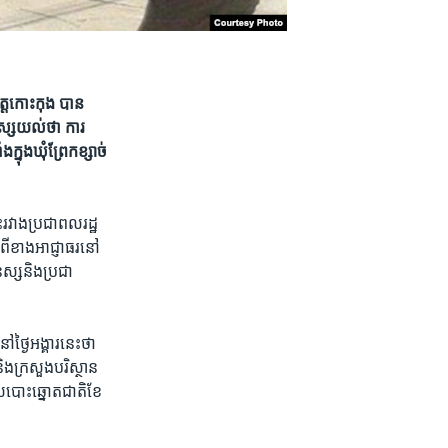
ត្ត​កោះកុង​​ បាន​
នុស្ស​យល់​ថា​ ការ​
ក្នុង​ឃុំព្រែកខ្សាច់​
ះ​រវាង​ប្រជាពល​រដ្ឋ​
ី​ខាង​អាជ្ញាធរ​នៅ​
ុស្ស​និង​ប្រជា
​ថ្ងៃ​អង្គារ​នេះ​ថា​
ិង​ក្រសួង​បរិស្ថាន​
ពេល​បោះឆ្នោត​ជាតិ​ខែ​