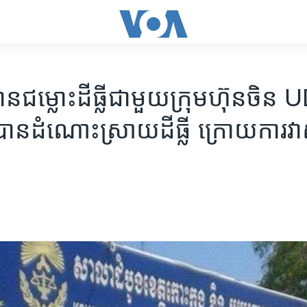
ន​ជម្លោះ​ដីធ្លី​ជាមួយ​ក្រុមហ៊ុន​ចិន​
​បាន​ដំណោះស្រាយ​ដីធ្លី​ ក្រោយ​ការ​វ