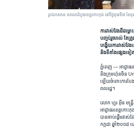
រូបឯកសារ៖ សាលា​ដំបូង​ខេត្ត​កោះកុង​ នៅ​ថ្ងៃ​ពុធ​ទី​៧ ខែ​តុ
ការ​វាស់វែង​ដី​ជម្លោះ​
បញ្ចប់​រួចរាល់​ តែ​ត្រូ
បង្ហើយ​ការ​វាស់វែង​នេ
និង​ទីតាំង​ផ្សេង​ទៀត​
ភ្នំពេញ —
អាជ្ញាធរខ
និង​ក្រុមហ៊ុន​ចិន​ 
ឡើយ​ចំពោះ​ការបែង​ចែក
ពលរដ្ឋ។
លោក​ ​ហួរ អ៊ីន​ ​មន្ត្
អាជ្ញាធរ​ខេត្ត​កោះកុង
បាន​ចាប់ផ្តើម​វាស់​វែង
កក្កដា​ ឆ្នាំ​២០១៨​ ហ