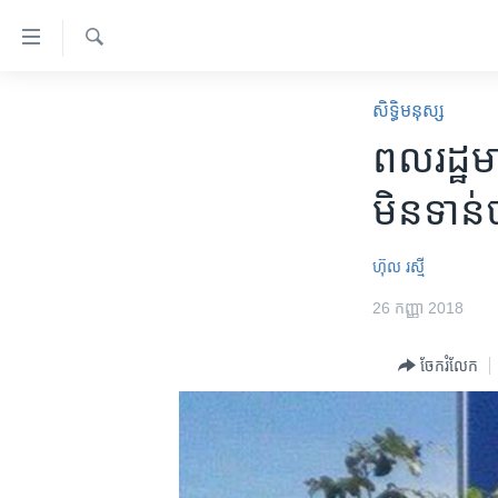
ភ្ជាប់​
ទៅ​
គេហទំព័រ​
ស្វែង​
កម្ពុជា
រក
សិទ្ធិ​មនុស្ស
ទាក់ទង
អន្តរជាតិ
ពលរដ្ឋ​មា
រំលង​
និង​
អាមេរិក
មិន​ទាន់
ចូល​
ចិន
ទៅ​​
ទំព័រ​
ហេឡូវីអូអេ
ហ៊ុល រស្មី
ព័ត៌មាន​​
កម្ពុជាច្នៃប្រតិដ្ឋ
26 កញ្ញា 2018
តែ​
ម្តង
ព្រឹត្តិការណ៍ព័ត៌មាន
ចែករំលែក
រំលង​
ទូរទស្សន៍ / វីដេអូ​
និង​
ចូល​
វិទ្យុ / ផតខាសថ៍
ទៅ​
កម្មវិធីទាំងអស់
ទំព័រ​