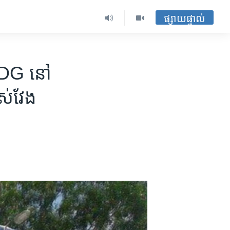
ផ្សាយផ្ទាល់
 UDG​ នៅ​
ាស់វែង