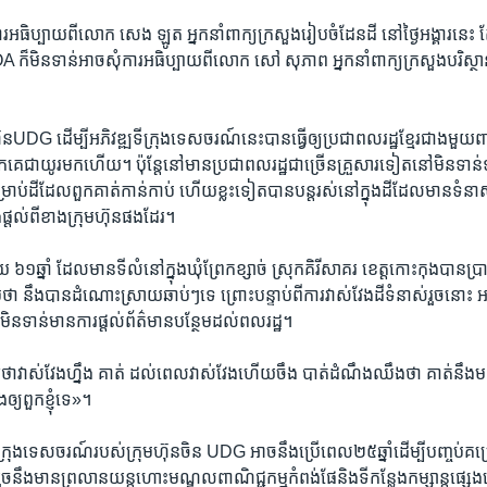
​អធិប្បាយ​ពី​លោក ​សេង ឡូត​ ​អ្នកនាំពាក្យ​ក្រសួងរៀបចំ​ដែនដី​ នៅថ្ងៃ​អង្គារនេះ​ តែ​
OA​ ​ក៏​មិន​ទាន់​អាច​សុំការ​អធិប្បាយ​ពី​លោក​ សៅ​ សុភាព​ អ្នក​នាំពាក្យ​ក្រសួង​បរិស្ថា
ុនUDG ​ដើម្បី​អភិវឌ្ឍ​ទីក្រុង​ទេសចរណ៍​នេះ​បាន​ធ្វើ​ឲ្យ​ប្រជា​ពលរដ្ឋ​ខ្មែរ​ជាង​មួយ​ព
ួកគេ​ជា​យូរ​មក​ហើយ។​ ​ប៉ុន្តែ​នៅ​មាន​ប្រជា​ពលរដ្ឋ​ជា​ច្រើន​គ្រួសារ​ទៀត​នៅ​មិន​ទា
់​ដី​ដែល​ពួក​គាត់​កាន់​កាប់​ ហើយ​ខ្លះ​ទៀត​បាន​បន្ត​រស់​នៅ​ក្នុង​ដី​ដែល​មាន​ទំនា
តឹង​ផ្តល់​ពី​ខាង​ក្រុមហ៊ុន​ផង​ដែរ។​
័យ​ ​៦១ឆ្នាំ​ ​ដែល​មាន​ទីលំនៅ​ក្នុង​ឃុំ​ព្រែក​ខ្សាច់ ​ស្រុក​គិរីសាគរ​ ខេត្ត​កោះកុង​បាន​ប្រ
ឹម​ថា​ នឹង​បាន​ដំណោះស្រាយ​ឆាប់ៗ​ទេ​ ព្រោះ​បន្ទាប់​ពីការ​វាស់​វែង​ដី​ទំនាស់​រួច​នោះ​ ​អាជ
ង​មិន​ទាន់​មានការ​ផ្តល់​ព័ត៌មាន​បន្ថែម​ដល់​ពលរដ្ឋ។​
អី​ថា​វាស់វែង​ហ្នឹង​ គាត់​ ដល់​ពេល​វាស់​វែង​ហើយ​ចឹង​ បាត់ដំណឹងឈឹង​ថា គាត់​នឹងមក
្យ​ពួកខ្ញុំ​ទេ»។​
រុង​ទេសចរណ៍​របស់​ក្រុមហ៊ុន​ចិន​ UDG ​អាច​នឹង​ប្រើ​ពេល​២៥​ឆ្នាំ​ដើម្បី​បញ្ចប់​គម្
​នឹង​មាន​ព្រលាន​យន្តហោះ​មណ្ឌល​ពាណិជ្ជកម្ម​កំពង់​ផែ​និង​ទី​កន្លែង​កម្សាន្ត​ផ្សេង​