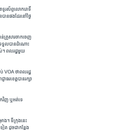
ទូរស័ព្ទ​លោក​រោទិ៍​ ​
ន​បាន​ផងដែរ​នៅ​ថ្ងៃ​
ាន់​គ្រួសារ​ចាក​ចេញ​
ន់​ទទួល​បាន​ដំណោះ​
ស់។​ ពលរដ្ឋ​មួយ​
ាប់​ ​VOA​ ​ថា​ពលរដ្ឋ​
្ញាធរ​ខេត្ត​បាន​រក្សា​
វិញ​ ឬអត់​ទេ​ ​
រោង។ ទីក្រុង​នេះ​
ទៀត​ ដូច​ជា​កន្លែង​