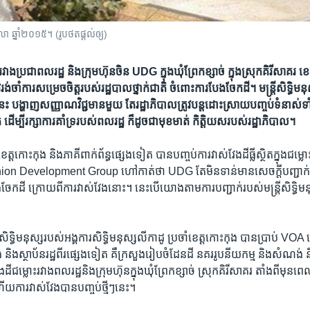
លា ឆ្នាំ​២០១៥។ (រូបថត​ផ្តល់​ឲ្យ)
រវាង​ប្រជាពលរដ្ឋ​ និង​ក្រុមហ៊ុន​ចិន UDG​ ក្នុង​ឃុំ​ព្រែកខ្សាច់​ ក្នុង​ស្រុក​គិរីសាគរ ខេ
វ​រង់​ចាំ​ការ​សម្រេច​ចិត្ត​របស់​រដ្ឋបាល​ថ្នាក់​ជាតិ​ ចំពោះ​ការ​បែងចែក​ដី។​ មន្ត្រី​សិទ្ធិ​ម
ះ​ បង្ហាញ​សញ្ញាណ​វិជ្ជមាន​មួយ​ តែ​រដ្ឋាភិបាល​ត្រូវ​បន្ត​ដោះស្រាយ​បញ្ចប់​ទំនាស់​ទាំង​
 ដើម្បី​រក្សា​ការ​គាំទ្រ​របស់​ពលរដ្ឋ​ ក៏​ដូចជា​​មុខ​មាត់​ កិត្តិយស​របស់​រដ្ឋាភិបាល។
េត្ត​កោះកុង ​និង​ភាគី​ពាក់​ព័ន្ធ​ផ្សេងទៀត​ បាន​បញ្ចប់​ការ​វាស់​វែង​ដីធ្លី​ស្ថិត​ក្នុង​ជម្លោ
​Union Development Group​ ​ហៅកាត់​ថា ​UDG​ ​តែ​មិន​ទាន់​មាន​សេចក្តី​បញ្ជាក់​ព
​ដី​ ​ក្រោយ​ពី​ការ​វាស់​វែង​នោះ។​ ​នេះ​បើ​យោង​តាមការ​បញ្ជាក់​របស់​មន្ត្រី​សិទ្ធិ​មន
រី​សិទ្ធិ​មនុស្ស​របស់​អង្គការ​សិទ្ធិ​មនុស្ស​លីកាដូ​ ​ប្រចាំ​ខេត្តកោះកុង​ បាន​ប្រាប់​ VOA នៅ
​ និង​ស្ថាប័ន​រដ្ឋ​ពីរ​ផ្សេង​ទៀត​ គឺ​ក្រសួង​រៀបចំដែន​ដី នគរ​រូប​នីយ​កម្ម​ និង​សំណង់​ ន
​ដី​ជម្លោះ​រវាង​ពលរដ្ឋ​និង​ក្រុមហ៊ុន​ក្នុង​ឃុំ​ព្រែក​ខ្សាច់ ​ស្រុក​គិរីសាគរ​ តាំង​ពី​មុន​
ើយ​ការ​វាស់​វែង​បាន​បញ្ចប់​ថ្មីៗ​នេះ។