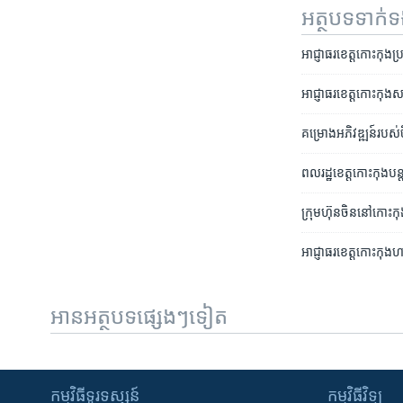
អត្ថបទ​ទាក់
អាជ្ញាធរ​ខេត្ត​កោះកុង​ប្
អាជ្ញាធរ​ខេត្តកោះកុង​សន្
គម្រោង​អភិវឌ្ឍន៍​របស់
ពលរដ្ឋ​ខេត្តកោះកុង​បន្ត
ក្រុមហ៊ុន​ចិន​នៅ​កោះកុង​ប
អាជ្ញាធរ​ខេត្ត​កោះកុង​ហាម
អានអត្ថបទផ្សេងៗទៀត
កម្មវិធី​ទូរទស្សន៍
កម្មវិធី​វិទ្យុ