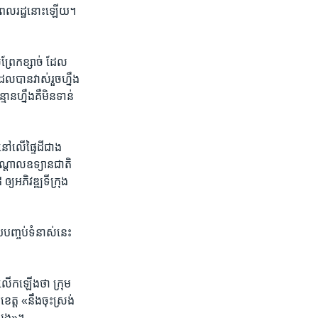
​ជូន​ពលរដ្ឋ​នោះ​ឡើយ។ ​
ំ​ព្រែក​ខ្សាច់ ដែល​
ែល​បាន​វាស់​រួច​ហ្នឹង​
មាន​ហ្នឹង​គឺ​មិន​ទាន់​
ៅ​លើ​ផ្ទៃ​ដី​ជាង​
កណ្ដាល​ឧទ្យាន​ជាតិ​
ឲ្យអភិវឌ្ឍ​ទីក្រុង​
យបញ្ចប់​ទំនាស់​នេះ​ ​
​លើកឡើងថា​ ក្រុម​
ត្ត​ «នឹង​ចុះស្រង់​
្តែង»។​