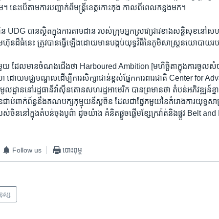
នេះ​បើ​តាម​ការ​បញ្ជាក់​ពី​មន្ត្រី​ខេត្ត​កោះកុង​ កាល​ពី​ពេល​កន្លង​មក។​
ន​ ​UDG​ ​បាន​ស្ថិត​ក្នុង​ការ​តាមដាន​ របស់​ក្រុមអ្នកស្រាវជ្រាវ​ខាង​សន្តិសុខ​នៅ​សហ​
៊ុន​ដ៏​ធំ​នេះ​ ត្រូវ​បាន​ធ្វើ​ឡើង​ដោយ​មាន​បង្កប់​យុទ្ធវិធី​នៃភូមិ​សាស្ត្រ​នយោបាយ​រ
រាវ​មួយ​ ដែល​មាន​ចំណង​ជើង​ថា ​Harboured Ambition ​[មហិច្ឆិតា​ក្នុង​ការ​ចូល​
ា​ ដោយ​មជ្ឈ​មណ្ឌល​ដើម្បី​ការ​សិក្សា​ជាន់ខ្ពស់​ផ្នែក​ការពារ​ជាតិ ​Center fo
្ឋាន​នៅ​រដ្ឋធានី​វ៉ាស៊ីនតោន​សហ​រដ្ឋ​អាមេរិក​ បាន​ព្រមាន​ថា ​តំបន់​អភិវឌ្ឍន៍​ខ្នា
ាប់​ពាក់ព័ន្ធ​នឹង​គណ​បក្ស​កុម្មុយនីស្ត​ចិន ដែល​ជា​ផ្នែក​មួយ​នៃ​គំរោង​ការ​យុទ្ធ​សាស្ត្
ន​នៅ​ក្នុង​តំបន់​ចុង​បូព៌ា ​ដូចយ៉ាង ​គំនិត​ផ្ដួច​ផ្ដើម​ខ្សែ​ក្រវ៉ាត់​និង​ផ្លូវ​ ​Belt a
Follow us
បោះពុម្ព
មនុស្ស