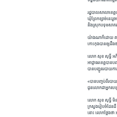
រដ្ឋបាល​សាលា​ខេត្ត​
ឃុំ​ព្រែក​ខ្សាច់​នេះ​រួ
និង​ស្រុក​បទុម​សាគរ​
យ៉ាងណា​ក៏​ដោយ​ ​តាមកា
កោះកុង​បាន​ឲ្យ​ដឹង​ថា​
លោក​ ​សុខ សុទ្ធី​ ​
អាជ្ញាធរ​ខេត្ត​បាន​បញ
បាន​បញ្ជូន​របាយការណ៍​
«បាន​បញ្ចប់​ពី​របាយកា
ជូនលោក​ជា​អ្នក​សម្រ
លោក​ ​សុខ សុទ្ធី​ មិ
ក្រសួងរៀបចំដែន​ដី​ ជា​
នោះ​ ​លោក​ថ្លែង​ថា​ អ