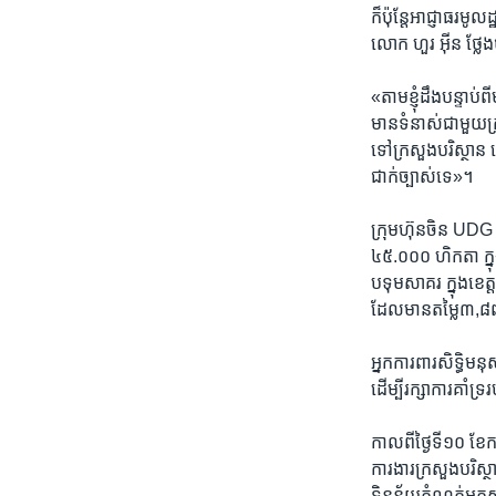
ក៏​ប៉ុន្តែ​អាជ្ញាធរ​មូ
លោក​ ហួរ អ៊ីន​ ថ្លែង
«តាម​ខ្ញុំ​ដឹង​បន្ទាប់
មាន​ទំនាស់​ជាមួយ​ក្រុ
ទៅ​ក្រសួង​បរិស្ថាន​ ដើម
ជាក់​ច្បាស់​ទេ»។
ក្រុមហ៊ុនចិន​ ​UDG​ ​
៤៥.០០០​ ​ហិកតា​ ក្នុ
បទុមសាគរ​ ក្នុង​ខេត្ត
ដែល​មាន​តម្លៃ​៣,៨​ពា
អ្នក​ការពារ​សិទ្ធិមនុស
ដើម្បី​រក្សា​ការគាំទ
កាលពីថ្ងៃទី​១០​ ខែ
ការងារ​ក្រសួង​បរិស្ថ
ទិន្នន័យ​កំណត់​អត្ត​