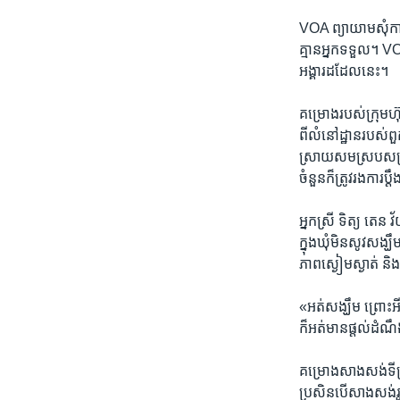
​VOA​ ព្យាយាម​សុំការ
គ្មាន​អ្នក​ទទួល។​ ​V
អង្គារ​ដដែល​នេះ។​
គម្រោង​របស់​ក្រុម​ហ៊
ពី​លំនៅដ្ឋាន​របស់​ព
ស្រាយ​សមស្រប​សម្រាប
ចំនួន​ក៏​ត្រូវ​រង​ការ​ប្
អ្នកស្រី ទិត្យ តេន​ ​វ
ក្នុង​ឃុំ​មិន​សូវ​សង្ឃ
ភាព​ស្ងៀម​ស្ងាត់​ និ
«អត់​សង្ឃឹម​ ព្រោះ​
ក៏អត់មាន​ផ្តល់​ដំណឹង​ឲ
​គម្រោង​សាង​សង់​ទីក្
ប្រសិន​បើ​សាងសង់​រួច