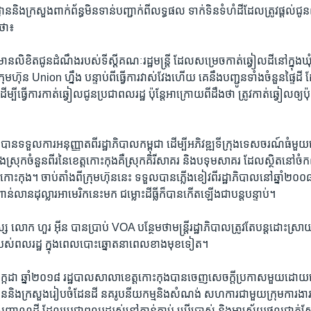
លដ្ឋាន​និង​ក្រសួង​ពាក់​ព័ន្ធ​មិន​ទាន់​បញ្ជាក់​ពី​លទ្ធផល ទាក់ទិន​ទំហំ​ដី​ដែល​ត្រូវ​ផ្តល់
ថា៖​
​ពី​មាន​លិខិត​ជូន​ដំណឹង​របស់​ទីស្តី​គណៈរដ្ឋមន្ត្រី​ ដែល​សម្រេច​កាត់​ឆ្វៀល​ដី​នៅ​ក្នុង​ឃុ
មហ៊ុន Union ​ហ្នឹង​ បន្ទាប់​ពី​ធ្វើការ​វាស់​វែង​ហើយ​ គេ​នឹង​បញ្ជូន​ទាំង​ចំនួន​ផ្ទៃដី​ ដ
្បី​ធ្វើការ​កាត់​ឆ្វៀល​ជូន​ប្រជាពលរដ្ឋ​ ប៉ុន្តែ​អាក្រោយ​ពី​ដឹង​ថា​ ត្រូវ​កាត់​ឆ្វៀល​ឲ្យ​ប៉ុន្
បាន​ទទួល​ការ​អនុញ្ញាត​ពីរដ្ឋាភិបាល​កម្ពុជា​ ​ដើម្បី​អភិវឌ្ឍ​ទីក្រុង​ទេសចរណ៍​ធំ​មួយ​ន
ងស្រុក​ចំនួន​ពីរ​នៃខេត្ត​កោះកុង​គឺស្រុក​គិរីសាគរ​ និង​បទុម​សាគរ​ ​ដែល​ស្ថិតនៅ​ចំ​
​កោះកុង។​ ​ចាប់​តាំងពីក្រុម​ហ៊ុន​នេះ​ ទទួល​បាន​ភ្លើង​ខៀវ​ពី​រដ្ឋាភិបាល​នៅ​ឆ្នាំ​២០០៨​ ​
ន់លាន​ដុល្លារ​អាមេរិក​នេះ​មក​ ជម្លោះ​ដីធ្លី​ក៏​បាន​កើត​ឡើង​ជាបន្ត​បន្ទាប់។
្ស​ ​លោក​ ​ហួរ អ៊ីន​ ​បានប្រាប់​ ​VOA​ ​បន្ថែម​ថាមន្ត្រី​រដ្ឋា​ភិបាល​ត្រូវតែ​បន្ត​ដោះ​ស្រា
្រ​របស់​ពលរដ្ឋ​ ​ក្នុង​ពេល​បោះឆ្នោត​នា​ពេល​ខាងមុខ​ទៀត។
កក្កដា​ ឆ្នាំ​២០១៨​ រដ្ឋបាល​សាលា​ខេត្ត​កោះកុង​បាន​ចេញ​សេចក្តី​ប្រកាស​មួយ​ដោយ
ាន​និង​ក្រសួង​រៀបចំ​ដែន​ដី​ នគរូបនីយកម្ម​និង​សំណង់​ សហការ​ជាមួយ​ក្រុម​ការងារ​ខេ
សញ្ញាណ​ដី​ ដែល​ប្រជា​ពល​រដ្ឋ​រស់​នៅ​កាន់​កាប់​ ​ប្រើប្រាស់​ ​និង​អាស្រ័យ​ផល​ជាក់​ស