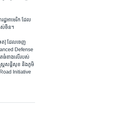
រដ្ឋ​អាមេរិក​ ​ដែល​
បស់​ចិន។​
សំចត] ដែល​ចេញ​
r Advanced Defense
ត​ធំ​ខាង​លើ​របស់​
រ​សន្តិសុខ​ និង​ភូមិ​
nd Road Initiative​ ​