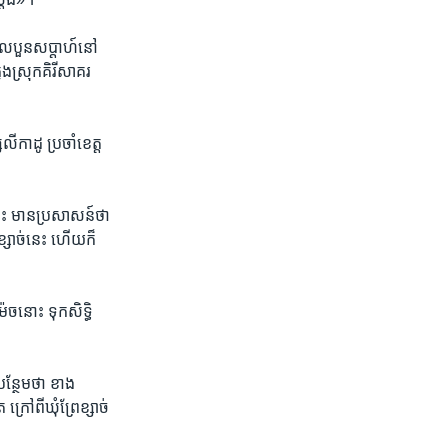
ល​បួន​សប្តាហ៍​នៅ​
នុង​ស្រុក​គិរី​សាគរ​
លីកាដូ​ ប្រចាំខេត្ត​
លោះ​ មាន​ប្រសាសន៍​ថា
្សាច់​នេះ​ ហើយ​ក៏​
ច​នោះ​ ​ទុកសិទ្ធិ​
្ថែម​ថា​ ​ខាង​
្រៅ​ពី​ឃុំព្រែ​ខ្សាច់​