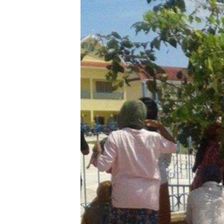
រចនា
សម្ព័ន្ធ​
រំលង​
និង​
ចូល​
ទៅ​
កាន់​
ទំព័រ​
ស្វែង​
រក