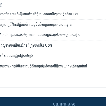
ទង
រកាស​ផែនការ​ដើម្បី​បញ្ចប់​វិវាទដី​ធ្លីរវាង​​ពលរដ្ឋ​និង​ក្រុម​ហ៊ុន​ចិន​UDG
យា​បញ្ចប់​វិវាទ​ដី​ធ្លី​របស់​ពលរដ្ឋ​នឹង​ចិន​​ឲ្យ​បាន​មុន​ការបោះឆ្នោត
​ចិន​នៅ​ខេត្ត​កោះកុង​តម្លៃ ៣៨០០លាន​ដុល្លារ​កំពុង​តែ​លេច​រូបរាង​ឡើង
​តស៊ូ​ទាមទារ​ដី​មាន​វិវាទ​ពី​ក្រុម​ហ៊ុន​ចិន UDG
្តឹង​ឲ្យ​ពលរដ្ឋ​រុះរើ​ផ្ទះ​សម្បែង
ប្រាម​អ្នក​ភូមិ​មិន​ឱ្យ​ជួប​ជុំ​ពិភាក្សា​រឿង​ទំនាស់​ដីធ្លី​ជា​មួយ​ក្រុមហ៊ុន​ស្ករ​អំពៅ
បណ្តាញ​សង្គម