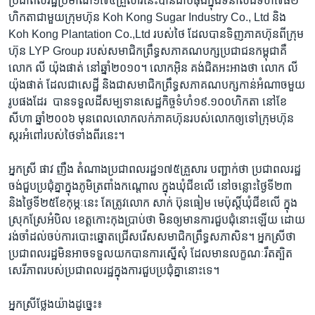
ប្រជា​ពល​រដ្ឋ​ប្រមាណ​១៧៥​គ្រួសារ​នេះ​បាន​ជាប់​ផុង​ក្នុង​ទំនាស់​ដី​ទំហំ៧៨២​
ហិកតា​ជាមួយ​ក្រុម​ហ៊ុន​ ​Koh Kong Sugar Industry Co., Ltd ​និង​ ​
Koh Kong Plantation Co.,Ltd​ ​របស់​ថៃ​ ​ដែល​បាន​ទិញ​ភាគហ៊ុន​ពី​ក្រុម
ហ៊ុន​ ​LYP Group​ ​របស់​សមាជិក​ព្រឹទ្ធ​សភា​គណបក្ស​ប្រជាជន​កម្ពុជា​គឺ​
លោក​ ​លី យ៉ុងផាត់​ ​នៅឆ្នាំ​២០១០។​ ​លោក​អ៊ិន គង់ជិតអះអាង​ថា​ ​លោក​ ​លី
យ៉ុងផាត់​ ​ដែល​ជា​សេដ្ឋី​ និង​ជា​សមាជិក​ព្រឹទ្ធ​សភា​គណបក្ស​កាន់​អំណាច​មួយ​
រូប​ផង​ដែរ​ ​ បាន​ទទួល​ដី​សម្បទាន​សេដ្ឋកិច្ចទំហំ​១៩.១០០​ហិកតា នៅខែ​
សីហា​ ​ឆ្នាំ​២០០៦​ ​មុនពេល​លោក​លក់​ភាគ​ហ៊ុន​របស់​លោក​ឲ្យ​ទៅ​ក្រុមហ៊ុន​
ស្ករ​អំពៅ​របស់​ថៃ​ទាំង​ពីរ​នេះ។​
អ្នកស្រី​ ​ផាវ ញឺង​ ​តំណាង​ប្រជា​ពលរដ្ឋ​១៧៥​គ្រួសារ​ ​បញ្ជាក់​ថា​ ​ប្រជា​ពល​រដ្ឋ​
ចង់​ជួប​ប្រជុំ​គ្នា​ក្នុង​ភូមិ​ត្រពាំង​កណ្តោល​ ក្នុង​ឃុំ​ជីខ​លើ​ នៅ​ចន្លោះ​ថ្ងៃ​ទី​២៣​
និង​ថ្ងៃទី២៥​ខែ​កុម្ភៈ​នេះ​ តែ​ត្រូវ​លោក​ សាក់​ ប៊ុន​ធៀម​ មេ​ប៉ុស្តិ៍​ឃុំជីខ​លើ​ ក្នុង​
ស្រុក​ស្រែ​អំបិល​ ខេត្ត​កោះកុង​ប្រាប់​ថា​ មិន​ឲ្យ​មាន​ការ​ជួប​ជុំ​នោះ​ឡើយ​ ដោយ​
រង់​ចាំ​ដល់​ចប់​ការ​បោះឆ្នោត​ជ្រើស​រើស​សមាជិក​ព្រឹទ្ធ​សភា​សិន។ ​អ្នកស្រី​ថា​
ប្រជា​ពលរដ្ឋ​មិន​អាច​ទទួល​យក​បាន​ការ​ស្នើ​សុំ​ ដែល​មាន​លក្ខណៈ​រឹតត្បិត​
សេរីភាព​រប​ស់​ប្រជា​ពលរដ្ឋ​ក្នុង​ការ​ជួបប្រជុំ​គ្នា​នោះ​ទេ។​
អ្នក​ស្រី​ថ្លែង​យ៉ាង​ដូច្នេះ៖