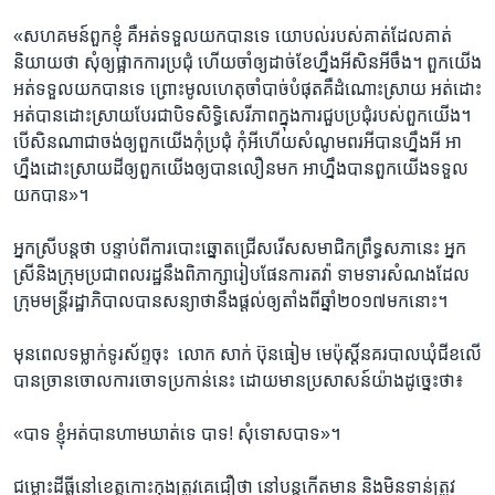
«សហគមន៍​ពួក​ខ្ញុំ​ គឺ​អត់​ទទួល​យក​បាន​ទេ​ យោបល់​របស់​គាត់​ដែល​គាត់​
និយាយ​ថា​ សុំ​ឲ្យ​ផ្អាក​ការ​ប្រជុំ ​ហើយ​ចាំ​ឲ្យ​ដាច់​ខែ​ហ្នឹង​អីសិនអី​ចឹង។​ ពួក​យើង​
អត់​ទទួល​យក​បាន​ទេ​ ព្រោះ​មូលហេតុ​ចាំបាច់​បំផុត​គឺ​ដំណោះ​ស្រាយ​ អត់​ដោះ​
អត់បាន​ដោះ​ស្រាយបែរ​ជា​បិទ​សិទ្ធិ​សេរីភាព​ក្នុង​ការ​ជួបប្រជុំ​របស់​ពួក​យើង។​
បើសិន​ណា​ជា​ចង់​ឲ្យ​ពួកយើង​កុំប្រជុំ​ កុំអី​ហើយ​សំណូម​ពរ​អី​បាន​ហ្នឹង​អី​ អា
ហ្នឹង​ដោះ​ស្រាយ​ដី​ឲ្យ​ពួកយើង​ឲ្យ​បាន​លឿន​មក​ អាហ្នឹង​បាន​ពួក​យើង​ទទួល​
យក​បាន»។​
អ្នកស្រី​បន្ត​ថា​ ​បន្ទាប់​ពី​ការ​បោះឆ្នោត​ជ្រើស​រើស​សមាជិក​ព្រឹទ្ធ​សភា​នេះ​ អ្នក
ស្រី​និងក្រុម​ប្រជា​ពល​រដ្ឋ​នឹង​ពិភាក្សា​រៀបផែន​ការ​តវ៉ា ទាមទារ​សំណងដែល​
ក្រុម​មន្ត្រី​រដ្ឋាភិបាល​បាន​សន្យា​ថា​នឹង​ផ្តល់​ឲ្យ​តាំង​ពី​ឆ្នាំ​២០១៧​មក​នោះ។
មុន​ពេល​ទម្លាក់ទូរស័ព្ទចុះ ​ លោក​ ​សាក់ ប៊ុនធៀម​ ​មេប៉ុស្តិ៍ន​គរបាល​ឃុំ​ជីខ​លើ​
បាន​ច្រាន​ចោល​ការ​ចោទ​ប្រកាន់​នេះ​ ដោយ​មាន​ប្រសាសន៍​យ៉ាង​ដូច្នេះ​ថា៖​
«បាទ​ ខ្ញុំអត់​បាន​ហាម​ឃាត់​ទេ​ បាទ!​ សុំ​ទោស​បាទ»។
ជម្លោះ​ដីធ្លី​នៅ​ខេត្ត​កោះកុង​ត្រូវ​គេ​ជឿ​ថា​ នៅ​បន្ត​កើត​មាន​ និង​មិន​ទាន់​ត្រូវ​