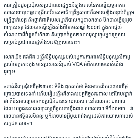
ការ​ត្រៀម​ជួប​ប្រជុំ​របស់​ប្រជា​ពល​រដ្ឋ​ក្នុង​អំឡុង​ពេល​នៃ​ការ​ធ្វើ​យុទ្ធនាការ​
ឃោសនា​បោះឆ្នោត​ជ្រើស​រើស​សមាជិក​ព្រឹទ្ធ​សភា​កើត​មាន​ឡើងបន្ទាប់​ពី​ក្រុម​
មន្ត្រី​ថ្នាក់​ខេត្ត​ និង​ថ្នាក់​ជាតិ​របស់​រដ្ឋាភិបាល​កម្ពុជា​ខកខាន​ ​មិន​បាន​ធ្វើ​ឲ្យ​ដូច​
ពាក្យ​សន្យា​ ដែល​បាន​ធ្វើ​ឡើង​តាំងពី​ខែ​មេសា​ឆ្នាំ​ ​២០១៧​ ក្នុងការផ្តល់​
សំណង​ជា​ដី​ចំនួន​បី​ហិកតា​ និង​ប្រាក់​ចំនួន​២៥០០​ដុល្លារ​ក្នុង​មួយ​គ្រួសារ​
សម្រាប់​ប្រជា​ពល​រដ្ឋ​ទាំង​១៧៥​គ្រួសារ​នោះ។​
លោក អ៊ិន គង់ជិត​ ​មន្ត្រី​សិទ្ធិ​មនុស្ស​របស់​អង្គការ​ការពារ​សិទ្ធិ​មនុស្ស​លីកាដូ​
ប្រចាំ​ខេត្ត​កោះកុង​ មាន​ប្រសាសន៍​ប្រាប់​ ​VOA​ ​អំពីការ​ហាម​ឃាត់​យ៉ាង​
ដូច្នេះ៖​
«គាត់​នឹង​ប្រជុំ​នៅ​ថ្ងៃ​២៣​នេះ ​អីចឹង​ ពួកគាត់​ថា​ មិន​អាច​លើក​ពេល​ទៅ​ថ្ងៃ​
ក្រោយ​បានទេណា៎​ ហើយ​រឿង​ហ្នឹង​គឺខាង​សមត្ថកិច្ច​នគរបាល​ នៅតែ​បញ្ជាក់​
ថា​ គឺ​មិន​អាច​ឲ្យ​មាន​ការ​ប្រជុំ​អី​បាន​ទេ​ ដោយ​សារ​ នៅពេល​នេះ​ ជាពេល​
ដែល​ ​បេក្ខជន​ឈរ​ឈ្មោះ​ឲ្យ​ព្រឹទ្ធ​សភា​ហ្នឹង​គាត់​ ឃោសនា។​ អីចឹង​វា​អាច​... វា​
អាច​មាន​ឥទ្ធិពល​មិន​ល្អ ​ឬ​ក៏​អាច​មាន​អ្វី​មួយ​វា​រាំង​ស្ទះ​ដល់​ការ​ឃោសនា​របស់​
បេក្ខជន​ បាទ»។​