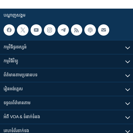
បណ្តាញ​សង្គម
កម្មវិធី​ទូរទស្សន៍
កម្មវិធី​វិទ្យុ
ព័ត៌មាន​តាមប្រធានបទ​
រៀន​​អង់គ្លេស
ទទួល​ព័ត៌មាន​តាម
អំពី​ VOA & ទំនាក់ទំនង
គេហទំព័រ​​ទាក់ទង