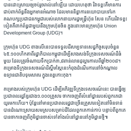
បាន​ដោះស្រាយ​ឲ្យ​ចប់​រួច​រាល់​នៅ​ឡើយ​ ដោយ​ហេតុ​ថា​ វិវាទ​ខ្លះ​គឺ​មាន​ការ​
ជាប់ពាក់​ព័ន្ធ​នឹង​អ្នក​មាន​អំណាច​ ដែល​មាន​និន្នាការ​នយោបាយ​ទៅ​រក​
គណបក្ស​ប្រជាជន​កម្ពុជា​របស់​លោក​នាយក​រដ្ឋមន្ត្រី​ហ៊ុន សែន​ ហើយ​វិវាទ​ខ្លះ​
ទៀត​គឺ​ពាក់ព័ន្ធ​ជាមួយ​នឹង​ក្រុម​ហ៊ុន​ចិន​ ក្នុងនោះ​មាន​ក្រុម​ហ៊ុន​ Union
Development Group ​(UDG)។​
ក្រុមហ៊ុន​ UDG​ ​ខាងលើ​នេះ​បាន​ទទួល​ដី​សម្បទាន​សេដ្ឋកិច្ច​សរុប​ចំនួន​
៤៥.១០០​ហិកតា​ពី​រដ្ឋាភិបាល​កម្ពុជា​ដើម្បី​សាងសង់​ទី​ក្រុង​ទេសចរណ៍​ដ៏​ធំ​
មួយ​ ដែល​ត្រូវ​ចំណាយ​ទឹក​ប្រាក់​៣,៨​ពាន់​លាន​ដុល្លារ​កាល​ពី​ឆ្នាំ​២០០៨។ ​
គម្រោង​ទីក្រុង​ទេសចរណ៍​ដ៏​ស្គឹមស្កៃ​នេះ​កំពុង​ដំណើរការ​នៅ​ចំ​កណ្ដាល​
ឧទ្យាន​ជាតិ​បទុមសាគរ​ ក្នុង​ខេត្ត​កោះកុង។​
គម្រោង​របស់​ក្រុម​ហ៊ុន​ UDG ​ដើម្បី​អភិវឌ្ឍ​ទីក្រុង​ទេសចរណ៍​នេះ​ បាន​ធ្វើ​ឲ្យ​
ប្រជា​ពលរដ្ឋ​ខ្មែរ​ជាង​១.០០០​គ្រួសារ ​ចាកចេញ​ពី​លំនៅដ្ឋាន​របស់​ពួកគេ​ជា​
យូរ​មក​ហើយ។ ​ប៉ុន្តែ​នៅ​មាន​ប្រជា​ពល​រដ្ឋ​ជា​ច្រើន​គ្រួសារ​ទៀត​នៅ​មិន​ទាន់​
បាន​ដំណោះស្រាយ​សមស្រប​សម្រាប់​ដី​ដែល​ពួកគេ​កាន់​កាប់​ បន្ទាប់​ពី​ពួក​គេ​
បាន​ចាក​ចេញ​ពី​ភូមិដ្ឋាន​ចាស់​ទៅ​តាំង​លំនៅដ្ឋាន​នៅ​ភូមិដ្ឋាន​ថ្មី៕