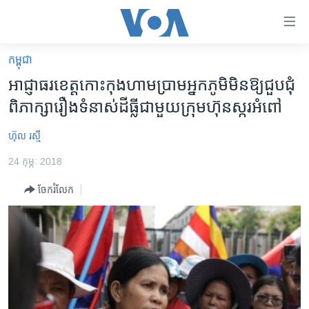
ភ្ជាប់​
ទៅ​
គេហទំព័រ​
កម្ពុជា
កម្ពុជា
ទាក់ទង
អាជ្ញាធរ​ខេត្ត​កោះកុង​ហាមប្រាម​អ្នក​ភូមិ​មិន​ឱ្យ​ជួប​ជុំ​
រំលង​
អន្តរជាតិ
ពិភាក្សា​រឿង​ទំនាស់​ដីធ្លី​ជា​មួយ​ក្រុមហ៊ុន​ស្ករ​អំពៅ
និង​
អាមេរិក
ចូល​
ហ៊ុល រស្មី
ទៅ​​
ចិន
ទំព័រ​
24 កុម្ភៈ 2018
ហេឡូវីអូអេ
ព័ត៌មាន​​
ចែករំលែក
តែ​
កម្ពុជាច្នៃប្រតិដ្ឋ
ម្តង
ព្រឹត្តិការណ៍ព័ត៌មាន
រំលង​
និង​
ទូរទស្សន៍ / វីដេអូ​
ចូល​
វិទ្យុ / ផតខាសថ៍
ទៅ​
ទំព័រ​
កម្មវិធីទាំងអស់