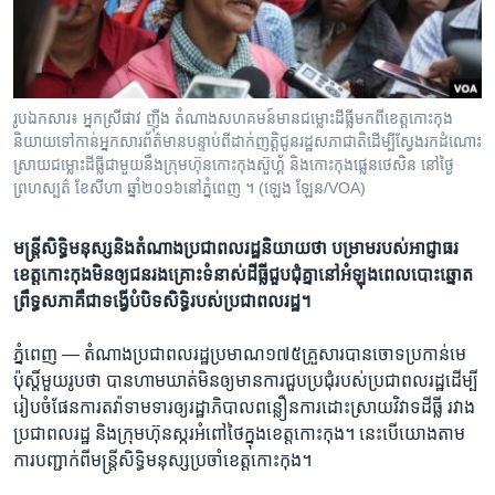
រចនា
សម្ព័ន្ធ​
Khmer English
រំលង​
និង​
បណ្តាញ​សង្គម
ចូល​
រូបឯកសារ៖ អ្នកស្រី​ផាវ ញ៉ឺង​ តំណាង​សហគមន៍មាន​ជម្លោះ​​ដី​ធ្លីមកពី​​​​ខេត្ត​កោះកុង
ទៅ​
និយាយ​ទៅ​កាន់​អ្នក​សារព័ត៌មាន​បន្ទាប់ពី​ដាក់​ញត្តិ​ជូន​រដ្ឋ​សភា​ជាតិ​ដើម្បី​ស្វែងរក​ដំណោះ
កាន់​
ស្រាយ​ជម្លោះ​ដីធ្លី​​​ជាមួយ​នឹង​ក្រុមហ៊ុន​កោះកុង​ស៊ួហ្គ័ និង​កោះកុង​ផ្លេនថេសិន ​​នៅថ្ងៃ​
ព្រហស្បត៌ ខែ​សីហា ឆ្នាំ​២០១៦នៅ​ភ្នំពេញ ។ (ឡេង ឡែន/VOA)
ទំព័រ​
ភាសា
ស្វែង​
រក
មន្ត្រី​សិទ្ធិ​មនុស្ស​និង​តំណាង​ប្រជា​ពល​រដ្ឋ​​​និយាយ​ថា ​បម្រាម​របស់​អាជ្ញាធរ​
ខេត្ត​កោះកុង​មិន​ឲ្យ​ជន​រង​គ្រោះ​ទំនាស់​ដីធ្លី​ជួប​ជុំ​គ្នា​នៅ​អំឡុង​ពេល​បោះឆ្នោត​
ព្រឹទ្ធ​សភា​​គឺ​ជា​ទង្វើ​បំបិទ​សិទ្ធិ​​របស់​ប្រជា​ពល​រដ្ឋ។
ភ្នំពេញ —
តំណាង​ប្រជា​ពល​រដ្ឋប្រមាណ​១៧៥​គ្រួសារ​បាន​ចោទ​ប្រកាន់មេ
ប៉ុស្តិ៍​មួយ​រូប​ថា​ ​បាន​ហាម​ឃាត់​មិន​ឲ្យ​មាន​ការ​ជួប​ប្រជុំ​របស់​ប្រជា​ពល​រដ្ឋ​ដើម្បី​
រៀបចំ​ផែនការ​តវ៉ា​ទាមទារ​ឲ្យ​រដ្ឋាភិបាល​ពន្លឿន​ការ​ដោះស្រាយ​វិវាទ​ដីធ្លី​ រវាង​
ប្រជា​ពល​រដ្ឋ​ និង​ក្រុម​ហ៊ុន​ស្ករ​អំពៅ​ថៃ​ក្នុង​ខេត្ត​កោះកុង។​ នេះ​បើ​យោង​តាម​
ការ​បញ្ជាក់​ពី​មន្ត្រី​សិទ្ធិ​មនុស្ស​ប្រចាំ​ខេត្ត​កោះកុង។​