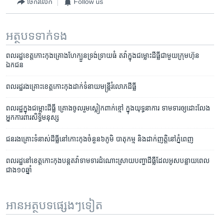
ចែករំលែក
Follow us
អត្ថបទ​ទាក់ទង
ពលរដ្ឋ​ខេត្ត​កោះកុង​គ្រោង​ហែ​ក្បួន​ទ្រង់ទ្រាយ​ធំ​ តវ៉ា​ក្នុង​ជម្លោះ​ដីធ្លី​ជាមួយ​ក្រុមហ៊ុន​
ឯកជន​
ពលរដ្ឋ​រងគ្រោះ​ខេត្ត​កោះកុង​ដាក់​ទំនាយ​មន្ត្រី​រំលោភ​ដីធ្លី
ពលរដ្ឋ​ក្នុង​ជម្លោះ​ដី​ធ្លី​ គ្រោង​ចូលរួម​ស្លៀកពាក់​ខ្មៅ ក្នុង​យុទ្ធនាការ​ ទាម​ទារ​ឲ្យ​ដោះលែង​
អ្នកការពារ​សិទ្ធិមនុស្ស
ជន​រងគ្រោះ​ទំនាស់​ដីធ្លី​នៅ​កោះកុង​ចំនួន​៦ភូមិ​ បាតុកម្ម​ និង​ដាក់​ញត្តិ​នៅ​ភ្នំពេញ
ពលរដ្ឋ​នៅ​ខេត្ត​កោះកុង​បន្ត​តវ៉ា​ទាមទារ​ដំណោះស្រាយ​បញ្ហា​ដីធ្លី​ដែល​អូស​បន្លាយ​ពេល​
ជាង​១០​ឆ្នាំ
អានអត្ថបទផ្សេងៗទៀត