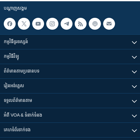
បណ្តាញ​សង្គម
កម្មវិធី​ទូរទស្សន៍
កម្មវិធី​វិទ្យុ
ព័ត៌មាន​តាមប្រធានបទ​
រៀន​​អង់គ្លេស
ទទួល​ព័ត៌មាន​តាម
អំពី​ VOA & ទំនាក់ទំនង
គេហទំព័រ​​ទាក់ទង