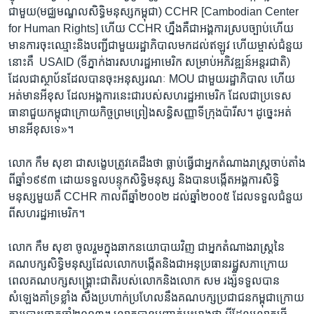
ជាមួយ​(មជ្ឈ​មណ្ឌល​សិទ្ធិ​មនុស្ស​កម្ពុជា) CCHR [Cambodian Center
for Human Rights] ​ហើយ​ CCHR​ ហ្នឹង​គឺជា​អង្គការ​ស្រប​ច្បាប់​ហើយ​
មាន​ការ​ចុះឈ្មោះ​និង​បញ្ជី​ជាមួយ​រដ្ឋាភិបាល​មកដល់​ឥឡូវ​ ហើយ​ម្ចាស់​ជំនួយ​
នោះ​គឺ​ ​ USAID ​(ទី​ភ្នាក់ងារ​សហរដ្ឋ​អាមេរិក សម្រាប់​អភិវឌ្ឍន៍​អន្តរជាតិ)
ដែល​ជា​ស្ថាប័ន​ដែល​បាន​ចុះ​អនុស្សរណៈ MOU ​ជាមួយ​រដ្ឋាភិបាល ​ហើយ​
អត់​មាន​អី​ខុស ​ដែល​អង្គការ​នេះ​ជា​របស់​សហរដ្ឋ​អាមេរិក ​ដែល​ជា​ប្រទេស
ធានា​ជួយ​កម្ពុជា​ក្រោយ​កិច្ចព្រមព្រៀង​សន្ធិសញ្ញា​ទីក្រុង​ប៉ារីស។​ ដូច្នេះ​អត់
មាន​អី​ខុស​ទេ»។
លោក​ កឹម សុខា​ ជា​សង្ខេប​ត្រូវ​គេ​ដឹង​ថា​ ធ្លាប់​ធ្វើ​ជា​អ្នក​តំណាងរាស្ត្រ​ចាប់​តាំង​
ពី​ឆ្នាំ​១៩៩៣​ ដោយ​ទទួល​បន្ទុក​សិទ្ធិមនុស្ស ​និង​បាន​បង្កើត​អង្គការ​សិទ្ធិ
មនុស្ស​មួយ​គឺ​ CCHR កាល​ពី​ឆ្នាំ​២០០២ ​ដល់​ឆ្នាំ​២០០៥​ ដែល​ទទួល​ជំនួយ​
ពី​សហរដ្ឋ​អាមេរិក។​
លោក​ កឹម សុខា​ ចូលរួម​ក្នុង​ឆាក​នយោបាយ​វិញ​ ជា​អ្នក​តំណាងរាស្ត្រ​នៃ​
គណបក្ស​សិទ្ធិ​មនុស្ស​ដែល​លោក​បង្កើត​និង​ជា​អនុប្រធាន​រដ្ឋសភា​ក្រោយ​
ពេល​គណបក្ស​សង្គ្រោះ​ជាតិ​របស់​លោក​និង​លោក​ សម រង្ស៉ី​ទទួល​បាន​
សំឡេង​គាំទ្រ​ខ្លាំង ​សឹង​ប្រហាក់​ប្រហែល​នឹង​គណបក្ស​ប្រជាជន​កម្ពុជា​ក្រោយ​