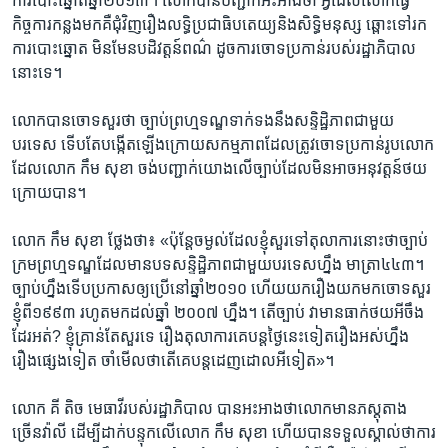
ការ​បោះឆ្នោត​ឆ្នាំ​២០១៣។ ​លោក​បាន​បញ្ជាក់​អះ​អាង​ថា ​អ្វី​ដែល​លោក​ធ្វើ​
កិច្ចការ​កន្លង​មក​គឺ​ជុំវិញ​រឿង​លទ្ធិ​ប្រជាធិបតេយ្យ​និង​សិទ្ធិ​មនុស្ស ​ឆ្ពោះ​ទៅ​រក​
ការ​បោះឆ្នោត​ មិនមែន​បដិវត្តន៍​ពណ៌ ​ដូច​ការ​ចោទ​ប្រកាន់​របស់​រដ្ឋាភិបាល​
នោះ​ទេ។​
លោក​បាន​ចោទ​សួរ​ថា ​ច្បាប់​ព្រហ្មទណ្ឌ​ទាក់ទង​នឹង​សន្ទិដ្ឋិភាព​ជាមួយ​
បរទេស​ ទើប​តែ​បង្កើត​ឡើង​ក្រោយ​សកម្មភាព​ដែល​ត្រូវ​ចោទ​ប្រកាន់​រូបលោក
​ដែល​លោក ​កឹម សុខា​ ចង់​បញ្ជាក់​យោង​លើ​ច្បាប់​ដែល​មិន​អាច​អនុវត្តន៍​ថយ​
ក្រោយ​បាន។
លោក​ កឹម សុខា ថ្លែង​ថា៖ «ប៉ុន្តែ​ចម្ងល់​ដែល​ខ្ញុំ​សួរ​ទៅ​តុលាការ​នោះ​ថា​ច្បាប់​
ក្រម​ព្រហ្មទណ្ឌ​ដែល​មាន​បទ​សន្ទិដ្ឋិភាព​ជាមួយ​បរទេស​ហ្នឹង​ មាត្រា​៤៤៣។
ច្បាប់​ហ្នឹង​ទើប​ប្រកាស​ឲ្យ​ប្រើ​នៅ​ឆ្នាំ​២០១០ ហើយ​យក​រឿង​យក​មក​ចោទ​សួរ​
ខ្ញុំ​ពី​១៩៩៣​ រហូត​មក​ដល់​ឆ្នាំ​ ២០០៧ ​ហ្នឹង។ តើ​ច្បាប់ វា​មាន​ធាក់​ថយ​អីចឹង​
ដែរ​អត់?​ ខ្ញុំ​គ្រាន់​តែ​សួរ​ទេ ​រឿង​តុលាការ​គេ​បន្ត​ថ្ងៃនេះ​ទៀត​រឿង​អស់ហ្នឹង ​
រឿង​ផ្សេង​ទៀត​ ចាំ​មើល​ថា​តើ​គេ​បន្ត​ដេញដោល​អី​ទៀត‍»។
លោក ​គី តិច ​មេធាវី​របស់​រដ្ឋាភិបាល​ បាន​អះអាង​ថា​លោក​មាន​ភស្តុតាង​
ច្រើន​វ៉ាលី ដើម្បី​ដាក់​បន្ទុក​លើ​លោក​ កឹម សុខា​ ហើយ​បាន​ទទួល​ស្គាល់​ថា​ការ​