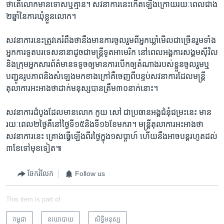
ថា​តើ​លោក​មានទោស​ឬ​គ្មាន។ ​សវនាការ​នេះ​កើត​ឡើង​ក្រោយ​រយៈពេល​ជាង​
២ឆ្នាំ​នៃ​ការ​ឃុំខ្លួន​លោក។ ​
សវនាការ​នេះ​ត្រូវ​គេ​រំពឹង​ថា​នឹង​មានការ​ចូលរួម​ពី​អ្នក​ឃ្លាំមើល​ជាច្រើន​រួម​ទាំង​
អ្នក​ការ​ទូត​បរទេស​នានា​ដូចជា​មន្ត្រី​ទូត​អាមេរិក​ នៅ​ពេល​អង្គការ​សង្គម​ស៊ីវិល
និង​ក្រុម​អ្នក​សារព័ត៌មាន​ទទូច​ឲ្យ​មានការ​បើក​ឲ្យ​តំណាង​របស់​ខ្លួន​ចូលរួម​ឬ​
បញ្ជូន​រូបភាព​និង​សំឡេង​មក​ខាងក្រៅ​គឺ​ចេញ​ពី​បន្ទប់​សវនាការ​ដែលមន្ត្រី​
តុលាការ​អះអាង​ថា​ដាក់​មនុស្ស​បាន​ត្រឹម​៣០​នាក់​នោះ។
​សវនាការ​ដំបូង​ដែល​មាន​លោក ​កូយ សៅ​ ជា​ប្រធាន​អង្គ​ជំនុំជម្រះ​នេះ​ មាន​
រយៈពេល​២​ថ្ងៃ​គឺ​នៅ​ថ្ងៃ​ទី​១៥​និង​ទី​១៦​ខែ​មករា។​ មន្ត្រី​តុលាការ​អះអាង​ថា ​
សវនាការ​នេះ ​គ្រោង​ធ្វើ​ឡើង​ពីរ​ថ្ងៃ​ក្នុង​១​សប្តាហ៍​ ហើយ​នឹង​អាច​បន្ត​រហូត​ដល់​
៣​ខែ​ទៅ​មុខ​ទៀត៕
ចែករំលែក
Follow us
This item is part of
កម្ពុជា
នយោបាយ
សិទ្ធិ​មនុស្ស