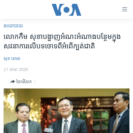
ភ្ជាប់​
ទៅ​
គេហទំព័រ​
នយោបាយ
កម្ពុជា
ទាក់ទង
លោក​កឹម សុខា​បង្ហាញ​អំណះអំណាង​បន្ថែម​ក្នុង​
រំលង​
អន្តរជាតិ
សវនាការ​លើ​បទ​ចោទ​ពី​អំពើ​ក្បត់​ជាតិ
និង​
អាមេរិក
ចូល​
សុខ ខេមរា
ទៅ​​
ចិន
ទំព័រ​
17 មករា 2020
ហេឡូវីអូអេ
ព័ត៌មាន​​
ចែករំលែក
តែ​
កម្ពុជាច្នៃប្រតិដ្ឋ
ម្តង
ព្រឹត្តិការណ៍ព័ត៌មាន
រំលង​
និង​
ទូរទស្សន៍ / វីដេអូ​
ចូល​
វិទ្យុ / ផតខាសថ៍
ទៅ​
ទំព័រ​
កម្មវិធីទាំងអស់