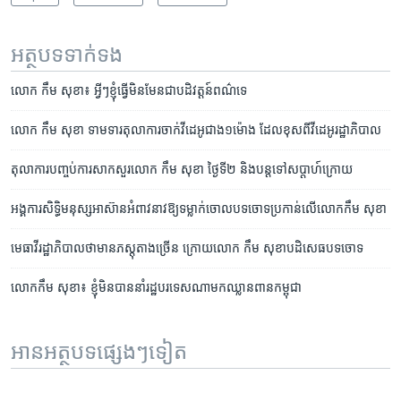
អត្ថបទ​ទាក់ទង
លោក កឹម សុខា៖ អ្វី​ៗ​ខ្ញុំ​ធ្វើ​មិន​មែន​ជា​បដិវត្តន៍​ពណ៌ទេ
លោក កឹម សុខា ទាមទារ​​តុលាការ​ចាក់​វីដេអូ​ជាង​១ម៉ោង ដែល​ខុស​​ពី​វីដេអូ​​រដ្ឋាភិបាល
តុលាការ​បញ្ចប់​ការ​សាកសួរ​លោក កឹម សុខា ថ្ងៃ​ទី​២ និង​បន្ត​ទៅ​សប្តាហ៍​ក្រោយ
អង្គការ​សិទ្ធិមនុស្ស​អាស៊ាន​អំពាវនាវ​ឱ្យ​ទម្លាក់​ចោល​បទចោទ​ប្រកាន់​លើ​លោក​កឹម សុខា
មេធាវី​រដ្ឋាភិបាល​ថា​មាន​ភស្តុតាង​ច្រើន ក្រោយ​លោក កឹម សុខា​បដិសេធ​បទ​ចោទ
លោកកឹម សុខា៖ ខ្ញុំ​មិន​បាន​នាំ​រដ្ឋ​បរទេស​ណា​មក​ឈ្លាន​ពាន​កម្ពុជា
អានអត្ថបទផ្សេងៗទៀត