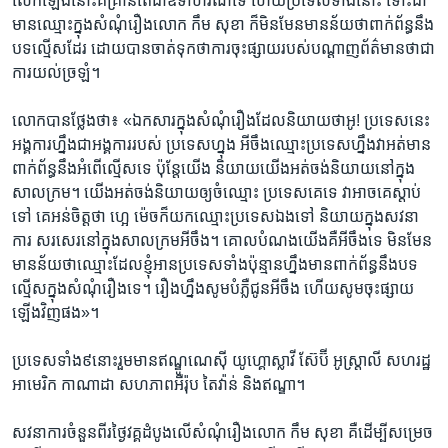
លើក​ឡើង​នោះ​គឺ​គ្រាន់​តែ​ជា​ឧទាហរណ៍​ទេ​ ហើយ​ប្រទេស​ទាំង​នោះ​ ទោះជា​
មាន​ឈ្មោះ​ក្នុង​សំណុំ​រឿង​លោក​ កឹម សុខា​ ក៏​មិន​មែន​មាន​ន័យ​ថា​ពាក់ព័ន្ធ​នឹង​
បទល្មើស​ដែរ ​ដោយ​បាន​ចាត់​ទុក​ថា​ការ​ចុះ​ផ្សាយ​របស់​បណ្ដាញ​ព័ត៌មាន​ថា​ជា​
ការ​យល់​ច្រឡំ។
លោក​បាន​ថ្លែង​ថា៖ «ឯកសារ​ក្នុង​សំណុំ​រឿង​ដែល​និយាយ​ថា​អូ!​ ប្រទេស​នេះ ​
អង្គការ​ហ្នឹង​ជា​អង្គការ​របស់ ប្រទេស​ហ្នុង​ អីចឹង​ឈ្មោះ​ប្រទេស​ហ្នឹង​វា​អត់​មាន​
ពាក់ព័ន្ធ​នឹង​អំពើ​ល្មើស​ទេ​ ប៉ុន្តែ​យើង និយាយ​យើង​អត់​ចង់​និយាយ​នៅ​ក្នុង​
សាលក្រម។ យើង​អត់​ចង់​និយាយ​ឲ្យ​ចំ​ឈ្មោះ ប្រទេស​គេ​ទេ​ វា​អាច​គេ​ស្ដាប់​
ទៅ ​គេ​អន់​ចិត្ត​ថា​ ហ្អេ ​ម៉េច​ក៏​យក​ឈ្មោះ​ប្រទេស​ឯង​ទៅ និយាយ​ក្នុង​សវនា
ការ ​សរសេរ​នៅ​ក្នុង​សាលក្រម​អីចឹង។ គោល​បំណង​យើង​គឺ​អីចឹង​ទេ មិន​មែន​
មានន័យ​ថា​ឈ្មោះ​ដែល​ខ្ញុំ​អាន​ប្រទេស​ទាំង​ប៉ុន្មាន​ហ្នឹង​មាន​ពាក់ព័ន្ធ​នឹង​បទ
ល្មើស​ក្នុង​សំណុំ​រឿង​ទេ។​ រឿង​ហ្នឹង​សូម​បំភ្លឺ​ជូន​អីចឹង ​ហើយ​សូម​ចុះផ្សាយ​
ឡើង​វិញ​ផង»។
ប្រទេស​ទាំង​៩​នោះ​រួម​មាន​ឥណ្ឌូណេស៊ី ​យូហ្គោស្លាវី ​ស៊ែប៊ី ​អូស្ត្រាលី ​សហរដ្ឋ​
អាមេរិក កាណាដា ​សហភាព​អឺរ៉ុប​ តៃវ៉ាន់ ​និង​ឥណ្ឌា។
​សវនាការ​ចំនួន​ពីរ​ថ្ងៃ​វគ្គ​ដំបូង​លើ​សំណុំ​រឿង​លោក ​កឹម សុខា ​គឺ​ដើម្បី​សម្រេច​