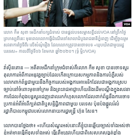
រចនា
សម្ព័ន្ធ​
Khmer English
រំលង​
និង​
បណ្តាញ​សង្គម
ចូល​
លោក កឹម សុខា មេដឹកនាំ​បក្សជំទាស់ បាន​ផ្ដល់បទ​សម្ភាសខ្លីដល់VOA នៅព្រឹក​ថ្ងៃ
ទៅ​
ព្រហស្បតិ៍​នេះ មុនពេល​លោក​ធ្វើដំណើរ​ទៅសាលា​ដំបូង​រាជធានី​ភ្នំពេញ ដើម្បីចូលរួម​
កាន់​
សវនាការ​ថ្ងៃទីពីរ លើ​សំណុំរឿង ដែល​លោក​ត្រូវបាន​ចោទបទ «ឃុបឃិតជាមួយរដ្ឋ
បរទេស» កាល​ពីថ្ងៃទី១៦ ខែមករា ឆ្នាំ២០២០។ (ទុំ ម្លិះ/VOA)
ទំព័រ​
ភាសា
ស្វែង​
រក
វ៉ាស៊ីនតោន —
អតីត​មេដឹកនាំ​ក្រុម​ជំទាស់​គឺ​លោក​ កឹម សុខា ​បាន​ចោទ​សួរ​
តុលាការ​អំពី​ការ​អនុវត្ត​ច្បាប់​ដែល​កើត​ក្រោយ​សកម្មភាព​និង​ការ​បំភ្លឺ​របស់​
លោក​ពាក់ព័ន្ធ​ជាមួយ​នឹង​កិច្ចការ​របស់​អង្គការ​អាមេរិក​ដែល​ជា​អង្គការ​ស្រប
ច្បាប់​នៅ​ចំពោះ​មុខ​ចៅក្រម ​និង​ព្រះរាជអាជ្ញា​ហើយ​និង​ដើម​បណ្ដឹង​ក្នុង​សវនា
ការ​ដែល​កំពុង​បន្ត​សួរ​ដេញដោល​រក​កំហុស​លោក​ដែល​ពាក់ព័ន្ធ​នឹង​ការ​ចោទ​
ប្រកាន់​អំពី​អំពើ​ក្បត់​ជាតិ​ឬ​សន្ទិដ្ឋិភាព​ជាមួយ បរទេស​ ប៉ុនប៉ង​ផ្ដួល​រំលំ​
រដ្ឋាភិបាល​កម្ពុជា​របស់​លោក​នាយករដ្ឋមន្ត្រី ​ហ៊ុន សែន។
លោក​បាន​ថ្លែង​ថា៖ «ហើយ​សំណួរ​អស់​នោះ​គឺ​ខ្ញុំ​បាន​ឆ្លើយ​ច្បាស់​ទាំងអស់​ថា​
ខ្ញុំ​អត់​មាន​ធ្វើ​អី​ខុស​ទាំងអស់ ធ្វើ​ត្រឹមត្រូវ​ហើយ​ជា​ពិសេស​គេ​សង្កត់​ខ្លាំង​