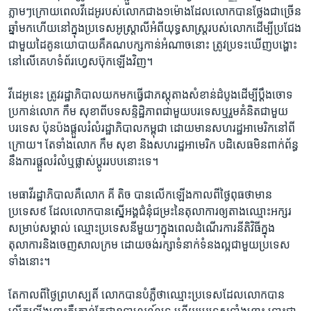
ភ្លាមៗ​ក្រោយពេល​វីដេអូ​របស់​លោក​ជាង​១ម៉ោង​ដែល​លោក​បាន​ថ្លែង​ជា​ច្រើន​
ឆ្នាំ​មក​ហើយ​នៅ​ក្នុង​ប្រទេស​អូស្ត្រាលី​អំពី​យុទ្ធសាស្ត្រ​របស់​លោក​ដើម្បី​ប្រជែង​
ជាមួយ​ដៃគូ​នយោបាយ​គឺ​គណបក្ស​កាន់​អំណាច​នោះ ​ត្រូវ​ប្រទះ​ឃើញ​បង្ហោះ​
នៅ​លើ​គេហទំព័រ​ហ្វេសប៊ុក​ឡើងវិញ។​
វីដេអូ​នេះ ​ត្រូវ​រដ្ឋាភិបាល​យក​មក​ធ្វើជា​ភស្តុតាង​សំខាន់​ដំបូង​ដើម្បី​ប្ដឹង​ចោទ​
ប្រកាន់​លោក​ កឹម សុខា​ពី​បទ​សន្ទិដ្ឋិភាព​ជាមួយ​បរទេស​ឬ​រួម​គំនិត​ជាមួយ​
បរទេស​ ប៉ុនប៉ង​ផ្ដួល​រំលំ​រដ្ឋាភិបាល​កម្ពុជា ​ដោយ​មាន​សហ​រដ្ឋ​អាមេរិក​នៅ​ពី
ក្រោយ។ ​តែ​ទាំង​លោក ​កឹម សុខា​ និង​សហរដ្ឋ​អាមេរិក ​បដិសេធ​មិន​ពាក់ព័ន្ធ​
នឹង​ការ​ផ្ដួល​រំលំ​ឬ​ផ្លាស់ប្ដូរ​របប​នោះ​ទេ។
មេធាវី​រដ្ឋាភិបាល​គឺ​លោក ​គី តិច​ បាន​លើក​ឡើង​កាលពី​ថ្ងៃ​ពុធ​ថា​មាន​
ប្រទេស​៩ ដែល​លោក​បាន​ស្នើ​អង្គ​ជំនុំជម្រះ​នៃ​តុលាការ​ឲ្យ​តាង​ឈ្មោះ​អក្សរ​
សម្រាប់​សម្គាល់ ឈ្មោះ​ប្រទេស​នីមួយៗ​ក្នុង​ពេល​ដំណើរការ​នីតិវិធី​ក្នុង​
តុលាការ​និង​ចេញ​សាលក្រម ដោយ​ចង់​រក្សា​ទំនាក់​ទំនង​ល្អ​ជាមួយ​ប្រទេស​
ទាំង​នោះ។​
តែ​កាល​ពី​ថ្ងៃ​ព្រហស្បតិ៍ លោក​បាន​បំភ្លឺ​ថា​ឈ្មោះ​ប្រទេស​ដែល​លោក​បាន​