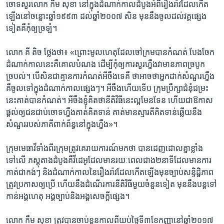
ចោទសួរ​លោក កឹម សុខា ​នៅ​ក្នុង​ដំណាក់​កាល​ដំបូង​អំពី​រឿងរ៉ាវ​ដែល​កើត​
ឡើង​នៅ​ចន្លោះ​ឆ្នាំ​១៩៩៣ ​ដល់​ឆ្នាំ​២០០៧ ​សិន ​មុន​នឹង​ចូល​ដល់​វគ្គ​ផ្សេង
ទៀត​គឺ​កុំ​ឲ្យ​ច្រឡំ។
លោក គី តិច ថ្លែង​ថា៖ «ព្រោះ​មូល​ហេតុ​ដែល​ចៅក្រម​បាន​កំណត់ ​បែងចែក​
ដំណាក់​កាល​នេះ​គឺ​គោល​បំណង ដើម្បី​កុំឲ្យ​ការ​សួរ​ហ្នឹង​វា​មាន​ភាព​ច្របូក​
ច្របល់។​ បើ​សិន​ជា​គ្មាន​ការ​កំណត់​អីចឹង​ទេ​គឺ ថា​អាច​ថា​អ្នក​ដាក់​សំណួរ​ហ្នឹង​
គឺ​ចូល​ទៅ​ក្នុង​ដំណាក់​កាល​ផ្សេងៗ។​ អីចឹង​ហើយ​ទើប ក្រុម​ប្រឹក្សា​ជំនុំជម្រះ​
នេះ​គាត់​បាន​កំណត់។ អីចឹង​ខ្ញុំ​គិត​ថា​នីតិវិធី​នេះ​ល្អ​មែន​ទែន ​ហើយ​ជា​ឱកាស​
ផ្ដល់​ឲ្យ​ជន​ជាប់​ចោទ​ហ្នឹង​គាត់​គិត​ទាន់​ គាត់​មាន​ស្មារតី​គិត​ទាន់​ឆ្លើយ​នឹង​
សំណួរ​របស់​ភាគី​ពាក់ព័ន្ធ​នៅ​ក្នុង​ហ្នឹង»។
ក្រុម​មេធាវី​ទាំងពីរ​ក្រុម​ត្រូវ​គេ​រាយការណ៍​មក​ថា ​បាន​ដេញ​ដោល​គ្នា​ខ្លាំង​
ទៅលើ ភស្តុតាង​ដំបូង​គឺ​វីដេអូ​ដែល​មាន​រយៈពេល​ជាង​២នាទី​ដែល​មាន​ការ​
កាត់​ជា​កង់ៗ ​និង​ដំណាក់​កាល​នៃ​រឿង​រ៉ាវ​ដែល​កើត​ឡើង​មុន​ច្បាប់​សន្ទិដ្ឋិភាព​
ត្រូវ​ប្រកាស​ឲ្យ​ប្រើ ​ហើយ​នឹង​ដំណើរការ​នីតិវិធី​មួយ​ចំនួន​ទៀត​ មុននឹង​បន្ត​ទៅ​
កាន់​អង្គហេតុ​ អង្គច្បាប់​និង​អង្គ​សេចក្ដី​ផ្សេង។
លោក ​កឹម សុខា​ ត្រូវ​បាន​ចាប់ខ្លួន​កាល​ពី​យប់​ថ្ងៃ​ទី៣​ខែ​កញ្ញា​នៅ​ឆ្នាំ​២០១៧​