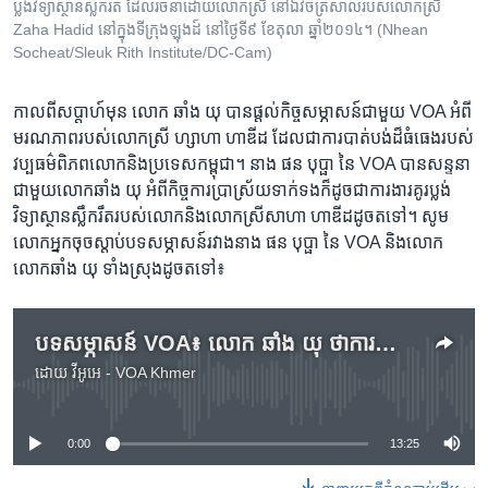
ប្លង់​វិទ្យាស្ថាន​ស្លឹករឹត​ ដែល​រចនា​ដោយ​លោក​ស្រី​ នៅ​ឯ​វិចិត្រ​សាល​របស់​លោក​ស្រី​
Zaha Hadid នៅ​ក្នុង​ទីក្រុង​ឡុងដ៍​ នៅ​ថ្ងៃ​ទី​៩​ ខែ​តុលា​ ឆ្នាំ​២០១៤។ (Nhean
Socheat/Sleuk Rith Institute/DC-Cam)
កាល​ពី​សប្តាហ៍​មុន​ លោក​ ឆាំង យុ ​បាន​ផ្តល់​កិច្ច​សម្ភាសន៍​ជាមួយ​ VOA ​អំពី​
មរណភាព​របស់​លោក​ស្រី ​ហ្សាហា ​ហាឌីដ ដែល​ជា​ការ​បាត់បង់​ដ៏​ធំធេង​របស់
វប្បធម៌​ពិភពលោក​និង​ប្រទេស​កម្ពុជា។ នាង​ ផន​ បុប្ផា ​នៃ ​VOA បាន​សន្ទនា​
ជា​មួយ​លោក​ឆាំង ​យុ​ អំពី​កិច្ចការ​ប្រាស្រ័យ​ទាក់ទង​ក៏​ដូច​ជា​ការងារ​គូរ​ប្លង់​
វិទ្យាស្ថាន​ស្លឹករឹត​របស់​លោក​និង​លោក​ស្រី​សាហា ​ហាឌីដ​ដូច​ត​ទៅ។ សូម​
លោក​អ្នក​ចុច​ស្តាប់​បទ​សម្ភាសន៍​រវាង​នាង​ ផន​ បុប្ផា ​នៃ ​VOA​ និង​លោក
លោក​ឆាំង យុ ទាំង​ស្រុង​ដូច​តទៅ៖
បទសម្ភាសន៍ VOA៖ លោក​ ឆាំង​ យុ ​ថា​ការ​ស្លាប់​នៃ​ស្ថាបត្យករ​ប្លង់​វិទ្យាស្ថាន​ស្លឹករឹត​ជា​ការ​បាត់បង់​មួយ​របស់​កម្ពុជា
ដោយ
វីអូអេ - VOA Khmer
No media source currently available
0:00
13:25