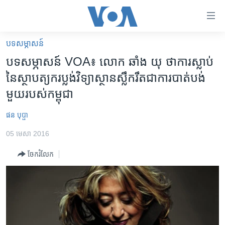
ភ្ជាប់​
ទៅ​
គេហទំព័រ​
បទ​សម្ភាសន៍
កម្ពុជា
ទាក់ទង
បទសម្ភាសន៍ VOA៖ លោក​ ឆាំង​ យុ ​ថា​ការ​ស្លាប់​
រំលង​
អន្តរជាតិ
នៃ​ស្ថាបត្យករ​ប្លង់​វិទ្យាស្ថាន​ស្លឹករឹត​ជា​ការ​បាត់បង់​
និង​
អាមេរិក
មួយ​របស់​កម្ពុជា
ចូល​
ទៅ​​
ចិន
ផន បុប្ផា
ទំព័រ​
ហេឡូវីអូអេ
ព័ត៌មាន​​
05 មេសា 2016
តែ​
កម្ពុជាច្នៃប្រតិដ្ឋ
ម្តង
ចែករំលែក
ព្រឹត្តិការណ៍ព័ត៌មាន
រំលង​
និង​
ទូរទស្សន៍ / វីដេអូ​
ចូល​
វិទ្យុ / ផតខាសថ៍
ទៅ​
ទំព័រ​
កម្មវិធីទាំងអស់