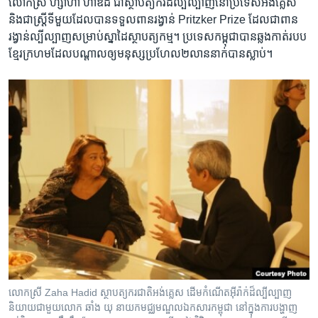
លោក​ស្រី ​ហ្សាហា​ ហាឌីដ ​ជា​ស្ថាបត្យករ​ដ៏​ល្បី​ល្បាញ​នៅ​ប្រទេស​អង់គ្លេស​
និង​ជា​ស្ត្រី​ទី​មួយ​ដែល​បាន​ទទួល​ពាន​រង្វាន់​ Pritzker Prize​ ដែល​ជា​ពាន​
រង្វាន់​ល្បីល្បាញ​សម្រាប់​ស្នា​ដៃ​ស្ថាបត្យកម្ម។ ​ប្រទេស​កម្ពុជា​បាន​ឆ្លង​កាត់​របប​
ខ្មែរ​ក្រហម​ដែល​បណ្តាល​ឲ្យ​មនុស្ស​ប្រហែល​២​លាន​នាក់​បាន​ស្លាប់។
លោក​ស្រី​ Zaha Hadid ​ស្ថាបត្យករ​ជាតិ​អង់គ្លេស​ ដើម​កំណើត​អ៊ីរ៉ាក់​ដ៏​ល្បី​ល្បាញ​
និយាយ​ជាមួយលោក​ ឆាំង​ យុ​ នាយក​មជ្ឈមណ្ឌល​ឯកសារ​កម្ពុជា​ នៅ​ក្នុង​ការ​បង្ហាញ​