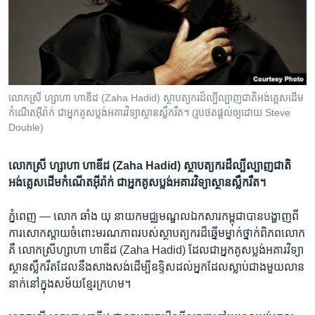
រចនា
សម្ព័ន្ធ​
Khmer English
រំលង​
និង​
បណ្តាញ​សង្គម
ចូល​
ទៅ​
លោក​​ស្រី​ ហ្សាហា ​ហាឌីដ​ (Zaha ​Hadid) ស្ថាបត្យករ​ដ៏​ល្បី​ល្បាញ​​ជាតិ​អង់គ្លេស​ដើម​
កាន់​
កំណើត​អ៊ីរ៉ាក់ ​ជា​អ្នក​គូស​​ប្លង់​​​អគារ​​វិទ្យាស្ថាន​​ស្លឹករឹត។ (រូបថត​ផ្តល់​ឲ្យ​ដោយ Steve
ទំព័រ​
Double)
ភាសា
ស្វែង​
រក
លោក​​ស្រី​ ហ្សាហា ​ហាឌីដ​ (Zaha ​Hadid) ស្ថាបត្យករ​ដ៏​ល្បី​ល្បាញ​​ជាតិ​
អង់គ្លេស​ដើម​កំណើត​អ៊ីរ៉ាក់ ​ជា​អ្នក​គូស​​ប្លង់​​​អគារ​​វិទ្យាស្ថាន​​ស្លឹករឹត។
ភ្នំពេញ —
លោក​ ឆាំង យុ ​នាយក​មជ្ឈមណ្ឌល​ឯកសារ​កម្ពុជា​បាន​បង្ហាញ​ពី​
ការ​សោក​ស្តាយ​ចំពោះ​មរណភាព​របស់​ស្ថាបត្យករ​ដ៏​ឆ្នើម​ម្នាក់​ថ្នាក់​ពិភពលោក​
គឺ ​លោកស្រី​ហ្សាហា ​ហាឌីដ​ (Zaha ​Hadid) ដែល​ជា​អ្នក​គូសប្លង់​អគារវិទ្យា
ស្ថានស្លឹករឹត​ដែល​នឹង​សាង​សង់​ដើម្បី​ឧទ្ទិស​ដល់​អ្នក​ដែល​ស្លាប់​ជាង​មួយ​លាន​
នាក់​នៅ​ក្នុង​សម័យ​ខ្មែរ​ក្រហម។​