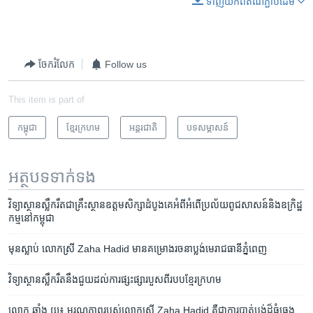
ទាញ​យក​ពី​តំណភ្ជាប់​ដើម
ចែករំលែក
Follow us
This item is part of
កម្ពុជា
ខ្មែរ​ក្រហម
អន្តរជាតិ
បទ​សម្ភាសន៍
អត្ថបទ​ទាក់ទង
វិទ្យាស្ថាន​ស្លឹករឹត​ជាគ្រឹះស្ថាន​ឧត្តម​សិក្សា​ដំបូង​គេ​អំពី​អំពើ​ប្រល័យ​ពូជសាសន៍​​និង​ឧក្រិដ្ឋ
កម្ម​​នៅ​​កម្ពុជា
មុន​ស្លាប់​ លោក​ស្រី​ Zaha Hadid មានគម្រោង​រចនា​ប្លង់​មេ​រាជធានី​ភ្នំពេញ​
វិទ្យាស្ថាន​ស្លឹករឹត​នឹង​ជួយ​ដល់​ការផ្សះផ្សា​របួស​ពី​របប​ខ្មែរ​ក្រហម
លោក ឆាំង ​យុ៖ ​មរណភាព​របស់​លោក​ស្រី​ Zaha Hadid គឺ​ជា​ការ​បាត់បង់​ដ៏​ធំធេង​