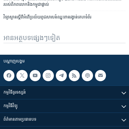
របស់​​ពិភពលោក​និង​​កម្ពុជា​ផ្ទាល់
វិទ្យាស្ថាន​ស្តី​ពី​អំពើ​ប្រល័យ​ពូជសាសន៍​ឈ្នះ​ពាន​រង្វាន់​គេហទំព័រ
អានអត្ថបទផ្សេងៗទៀត
បណ្តាញ​សង្គម
កម្មវិធី​ទូរទស្សន៍
កម្មវិធី​វិទ្យុ
ព័ត៌មាន​តាមប្រធានបទ​